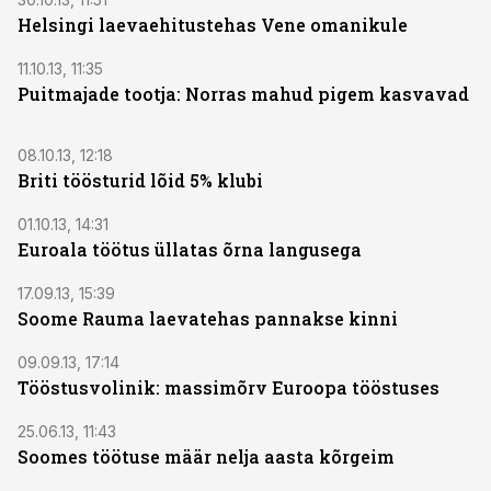
Helsingi laevaehitustehas Vene omanikule
11.10.13, 11:35
Puitmajade tootja: Norras mahud pigem kasvavad
08.10.13, 12:18
Briti töösturid lõid 5% klubi
01.10.13, 14:31
Euroala töötus üllatas õrna langusega
17.09.13, 15:39
Soome Rauma laevatehas pannakse kinni
09.09.13, 17:14
Tööstusvolinik: massimõrv Euroopa tööstuses
25.06.13, 11:43
Soomes töötuse määr nelja aasta kõrgeim