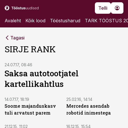
Telli
Avaleht
Kõik lood
Tööstusharud
TARK TÖÖSTUS 2
Tagasi
SIRJE RANK
24.07.17, 08:46
Saksa autotootjatel
kartellikahtlus
14.07.17, 18:19
25.02.16, 14:14
Soome majanduskasv
Mercedes asendab
tuli arvatust parem
robotid inimestega
21.12.15, 11:02
16.12.15, 15:54