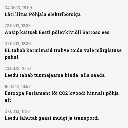
04.06.13, 16:59
Läti liitus Põhjala elektribörsiga
22.05.13, 12:33
Ansip kaitseb Eesti põlevkiviõli Barroso ees
07.05.13, 12:36
EL tahab karmimaid trahve toidu vale märgistuse
puhul
23.04.13, 10:57
Leedu tahab tuumajaama hinda alla saada
16.04.13, 16:57
Euroopa Parlament lõi CO2 kvoodi hinnalt põhja
alt
07.03.13, 11:23
Leedu lahutab gaasi müügi ja transpordi