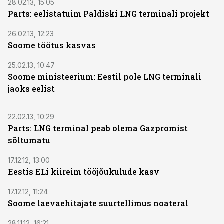
28.02.13, 15:05
Parts: eelistatuim Paldiski LNG terminali projekt
26.02.13, 12:23
Soome töötus kasvas
25.02.13, 10:47
Soome ministeerium: Eestil pole LNG terminali
jaoks eelist
22.02.13, 10:29
Parts: LNG terminal peab olema Gazpromist
sõltumatu
17.12.12, 13:00
Eestis ELi kiireim tööjõukulude kasv
17.12.12, 11:24
Soome laevaehitajate suurtellimus noateral
28.11.12, 16:21