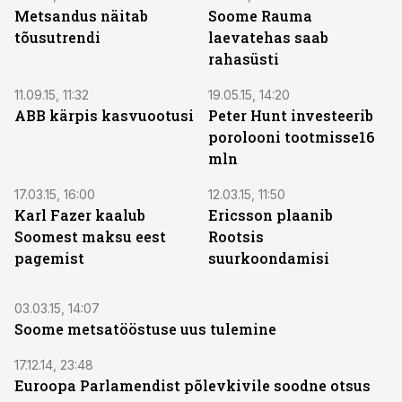
Metsandus näitab
Soome Rauma
tõusutrendi
laevatehas saab
rahasüsti
11.09.15, 11:32
19.05.15, 14:20
ABB kärpis kasvuootusi
Peter Hunt investeerib
porolooni tootmisse16
mln
17.03.15, 16:00
12.03.15, 11:50
Karl Fazer kaalub
Ericsson plaanib
Soomest maksu eest
Rootsis
pagemist
suurkoondamisi
03.03.15, 14:07
Soome metsatööstuse uus tulemine
17.12.14, 23:48
Euroopa Parlamendist põlevkivile soodne otsus