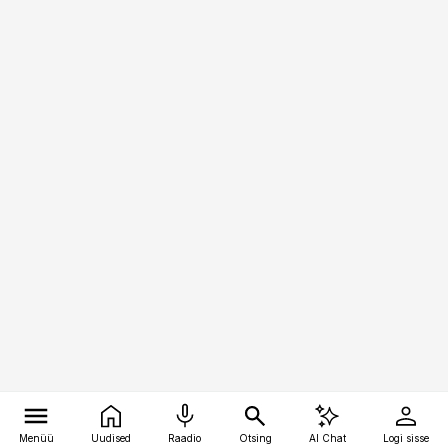
Menüü
Uudised
Raadio
Otsing
AI Chat
Logi sisse