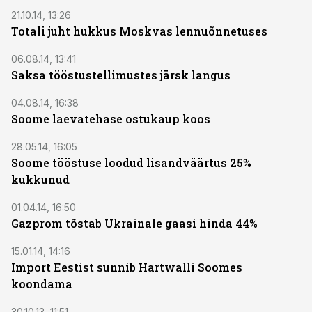
21.10.14, 13:26
Totali juht hukkus Moskvas lennuõnnetuses
06.08.14, 13:41
Saksa tööstustellimustes järsk langus
04.08.14, 16:38
Soome laevatehase ostukaup koos
28.05.14, 16:05
Soome tööstuse loodud lisandväärtus 25%
kukkunud
01.04.14, 16:50
Gazprom tõstab Ukrainale gaasi hinda 44%
15.01.14, 14:16
Import Eestist sunnib Hartwalli Soomes
koondama
30.10.13, 11:51