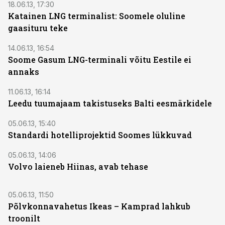
18.06.13, 17:30
Katainen LNG terminalist: Soomele oluline
gaasituru teke
14.06.13, 16:54
Soome Gasum LNG-terminali võitu Eestile ei
annaks
11.06.13, 16:14
Leedu tuumajaam takistuseks Balti eesmärkidele
05.06.13, 15:40
Standardi hotelliprojektid Soomes lükkuvad
05.06.13, 14:06
Volvo laieneb Hiinas, avab tehase
05.06.13, 11:50
Põlvkonnavahetus Ikeas – Kamprad lahkub
troonilt