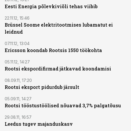
Eesti Energia põlevkiviõli tehas viibib
22.11.12, 15:46
Brüssel Soome elektritootmises lubamatut ei
leidnud
07.11.12, 13:04
Ericsson koondab Rootsis 1550 töökohta
05.11.12, 14:27
Rootsi ekspordifirmad jätkavad koondamisi
08.09.11, 17:20
Rootsi eksport pidurdub järsult
05.09.11, 14:27
Rootsi tööstustöölised nõuavad 3,7% palgatõusu
29.08.11, 16:57
Leedus tugev majanduskasv