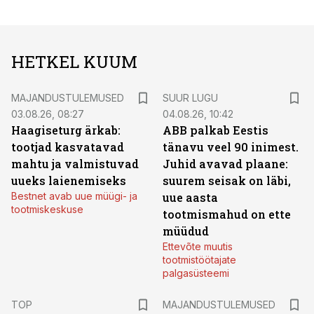
HETKEL KUUM
MAJANDUSTULEMUSED
SUUR LUGU
03.08.26, 08:27
04.08.26, 10:42
Haagiseturg ärkab:
ABB palkab Eestis
tootjad kasvatavad
tänavu veel 90 inimest.
mahtu ja valmistuvad
Juhid avavad plaane:
uueks laienemiseks
suurem seisak on läbi,
Bestnet avab uue müügi- ja
uue aasta
tootmiskeskuse
tootmismahud on ette
müüdud
Ettevõte muutis
tootmistöötajate
palgasüsteemi
TOP
MAJANDUSTULEMUSED