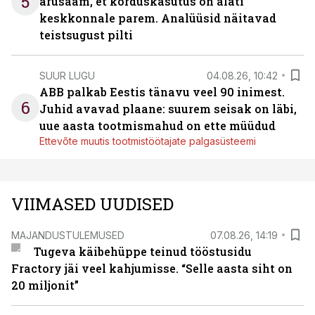
5
arusaam, et korduskasutus on alati
keskkonnale parem. Analüüsid näitavad
teistsugust pilti
SUUR LUGU
04.08.26, 10:42
ABB palkab Eestis tänavu veel 90 inimest.
6
Juhid avavad plaane: suurem seisak on läbi,
uue aasta tootmismahud on ette müüdud
Ettevõte muutis tootmistöötajate palgasüsteemi
VIIMASED UUDISED
MAJANDUSTULEMUSED
07.08.26, 14:19
Tugeva käibehüppe teinud tööstusidu
Fractory jäi veel kahjumisse. “Selle aasta siht on
20 miljonit”