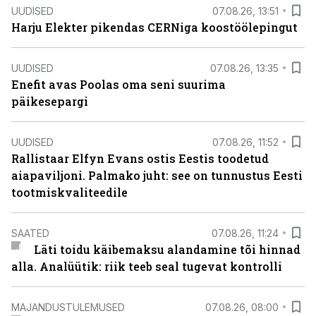
UUDISED
07.08.26, 13:51
Harju Elekter pikendas CERNiga koostöölepingut
UUDISED
07.08.26, 13:35
Enefit avas Poolas oma seni suurima
päikesepargi
UUDISED
07.08.26, 11:52
Rallistaar Elfyn Evans ostis Eestis toodetud
aiapaviljoni. Palmako juht: see on tunnustus Eesti
tootmiskvaliteedile
SAATED
07.08.26, 11:24
Läti toidu käibemaksu alandamine tõi hinnad
alla. Analüütik: riik teeb seal tugevat kontrolli
MAJANDUSTULEMUSED
07.08.26, 08:00