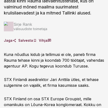
aastal kinni Rauma laevaehitustehase, kus on
valminud mõned maailma suurimatest
kruiisilaevadest ja ka mitmed Tallinki alused.
Sirje Rank
välisuudiste toimetaja
Jaga
Salvesta
Vihja
Kuna nõudlus kidub ja tellimusi ei ole, paneb firma
Rauma tehase kinni ja koondab 700 töötajat, vahendas
agentuur AP. Kogu tegevus koondub Turusse.
STX Finlandi asedirektor Jari Anttila ütles, et tehase
sulgemine on vajalik, et firma kasumisse saaks.
STX Finland on osa STX Europe Groupist, mille
omanikuks on Lõuna-Korea konglomeraat. Kokku on