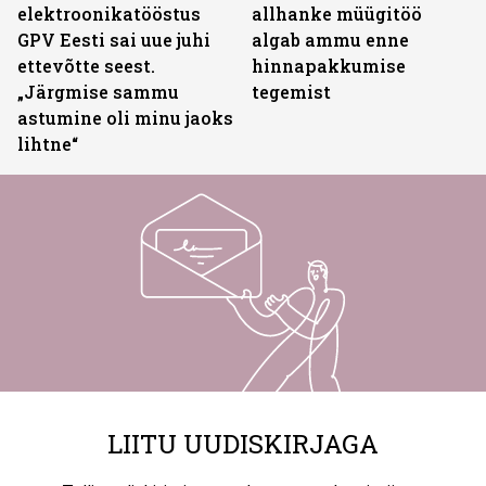
elektroonikatööstus
allhanke müügitöö
GPV Eesti sai uue juhi
algab ammu enne
ettevõtte seest.
hinnapakkumise
„Järgmise sammu
tegemist
astumine oli minu jaoks
lihtne“
LIITU UUDISKIRJAGA