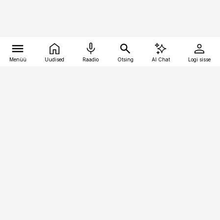
Menüü
Uudised
Raadio
Otsing
AI Chat
Logi sisse
Vana-Lõuna 39/1, 19094 Tallinn
(+372) 667 0111
toostusuudised@toostusuudised.ee
Telli
Reklaam
Firmast
Sisu kasutamisõigused
Ajakirjaniku
eetikakoodeks