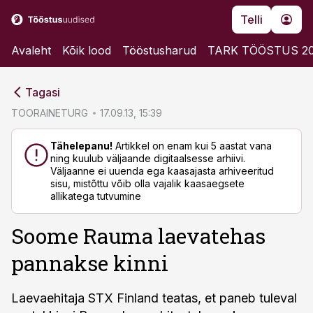
Telli
Avaleht
Kõik lood
Tööstusharud
TARK TÖÖSTUS 2
cebook
cebook
Tagasi
Twitter)
Twitter)
TOORAINETURG
17.09.13, 15:39
kedIn
kedIn
Tähelepanu!
Artikkel on enam kui 5 aastat vana
ning kuulub väljaande digitaalsesse arhiivi.
ail
ail
Väljaanne ei uuenda ega kaasajasta arhiveeritud
sisu, mistõttu võib olla vajalik kaasaegsete
k
k
allikatega tutvumine
Soome Rauma laevatehas
pannakse kinni
Laevaehitaja STX Finland teatas, et paneb tuleval