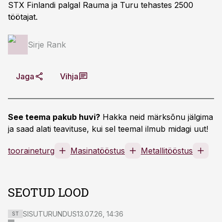
STX Finlandi palgal Rauma ja Turu tehastes 2500
töötajat.
Sirje Rank
Jaga
Vihja
See teema pakub huvi?
Hakka neid märksõnu jälgima
ja saad alati teavituse, kui sel teemal ilmub midagi uut!
tooraineturg
Masinatööstus
Metallitööstus
SEOTUD LOOD
SISUTURUNDUS
13.07.26, 14:36
ST