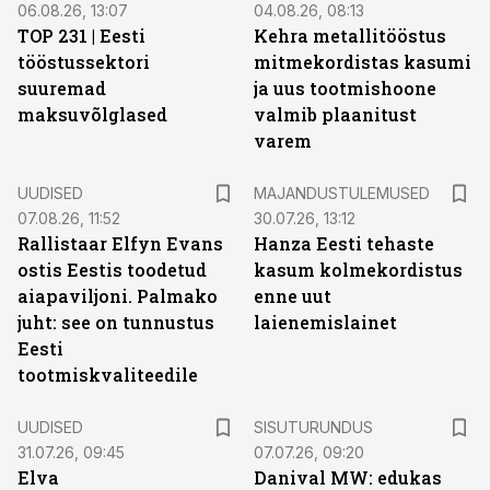
06.08.26, 13:07
04.08.26, 08:13
TOP 231 | Eesti
Kehra metallitööstus
tööstussektori
mitmekordistas kasumi
suuremad
ja uus tootmishoone
maksuvõlglased
valmib plaanitust
varem
UUDISED
MAJANDUSTULEMUSED
07.08.26, 11:52
30.07.26, 13:12
Rallistaar Elfyn Evans
Hanza Eesti tehaste
ostis Eestis toodetud
kasum kolmekordistus
aiapaviljoni. Palmako
enne uut
juht: see on tunnustus
laienemislainet
Eesti
tootmiskvaliteedile
ST
UUDISED
SISUTURUNDUS
31.07.26, 09:45
07.07.26, 09:20
Elva
Danival MW: edukas