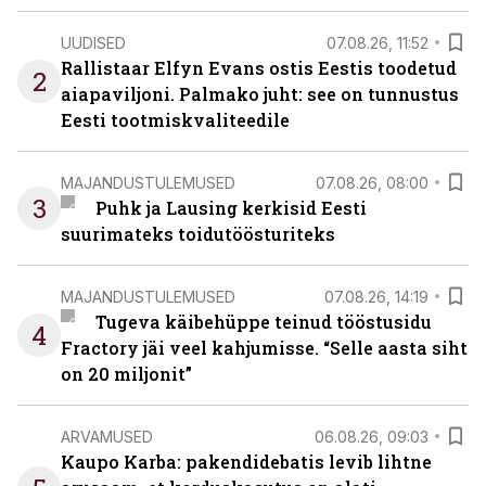
UUDISED
07.08.26, 11:52
Rallistaar Elfyn Evans ostis Eestis toodetud
2
aiapaviljoni. Palmako juht: see on tunnustus
Eesti tootmiskvaliteedile
MAJANDUSTULEMUSED
07.08.26, 08:00
3
Puhk ja Lausing kerkisid Eesti
suurimateks toidutöösturiteks
MAJANDUSTULEMUSED
07.08.26, 14:19
Tugeva käibehüppe teinud tööstusidu
4
Fractory jäi veel kahjumisse. “Selle aasta siht
on 20 miljonit”
ARVAMUSED
06.08.26, 09:03
Kaupo Karba: pakendidebatis levib lihtne