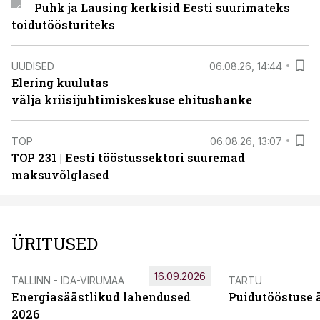
Puhk ja Lausing kerkisid Eesti suurimateks
toidutöösturiteks
UUDISED
06.08.26, 14:44
Elering kuulutas
välja kriisijuhtimiskeskuse ehitushanke
TOP
06.08.26, 13:07
TOP 231 | Eesti tööstussektori suuremad
maksuvõlglased
ÜRITUSED
16.09.2026
TALLINN - IDA-VIRUMAA
TARTU
Energiasäästlikud lahendused
Puidutööstuse 
2026