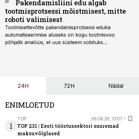
Pakendamisliini edu algab
tootmisprotsessi mõistmisest, mitte
roboti valimisest
Tootmisettevõtte pakendamisprotsessi eduka
automatiseerimise aluseks on kogu tootmisvoo
põhjalik analüüs, et uus süsteem sobituks
olemasolevasse keskkonda, aitaks vähendada
tööjõuvajadust ning oleks valmis ka ettevõtte
tulevasteks arenguteks. Lihtsalt roboti lisamine
enamasti oodatud tulemust ei too, nendib tootmise ja
tööstuse automatiseerimislahenduste arendaja Smitech
24H
72H
Nädal
OÜ tegevjuht Sander Mitendorf.
ENIMLOETUD
TOP
06.08.26, 13:07
1
TOP 231 | Eesti tööstussektori suuremad
maksuvõlglased