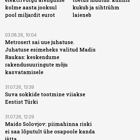
kolme aasta jooksul
kukub ja sihtrühm
pool miljardit eurot
laieneb
03.08.26, 10:04
Metrosert sai uue juhatuse.
Juhatuse esimeheks valitud Madis
Raukas: keskendume
rakendusuuringute mõju
kasvatamisele
31.07.26, 13:39
Suva sokkide tootmine viiakse
Eestist Türki
31.07.26, 12:29
Maido Solovjov: piimahinna riski
ei saa lõputult ühe osapoole kanda
jätta