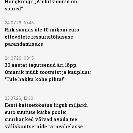
Hongkongi: „Ambitsioonid on
suured“
24.07.26, 10:45
Riik suunas üle 10 miljoni euro
ettevõtete ressursitõhususe
parandamiseks
24.07.26, 08:15
30 aastat tegutsenud äri lõpp.
Omanik müüb tootmist ja kauplust:
“Tule hakka kohe pihta!”
23.07.26, 12:30
Eesti kaitsetööstus liigub miljardi
euro suuruse käibe poole:
suurhanked võivad avada tee
väliskontsernide tarneahelasse