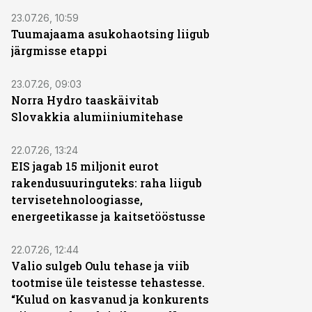
23.07.26, 10:59
Tuumajaama asukohaotsing liigub
järgmisse etappi
23.07.26, 09:03
Norra Hydro taaskäivitab
Slovakkia alumiiniumitehase
22.07.26, 13:24
EIS jagab 15 miljonit eurot
rakendusuuringuteks: raha liigub
tervisetehnoloogiasse,
energeetikasse ja kaitsetööstusse
22.07.26, 12:44
Valio sulgeb Oulu tehase ja viib
tootmise üle teistesse tehastesse.
“Kulud on kasvanud ja konkurents