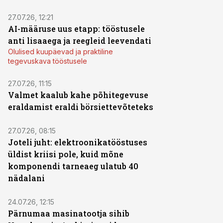
27.07.26, 12:21
AI-määruse uus etapp: tööstusele
anti lisaaega ja reegleid leevendati
Olulised kuupäevad ja praktiline
tegevuskava tööstusele
27.07.26, 11:15
Valmet kaalub kahe põhitegevuse
eraldamist eraldi börsiettevõteteks
27.07.26, 08:15
Joteli juht: elektroonikatööstuses
üldist kriisi pole, kuid mõne
komponendi tarneaeg ulatub 40
nädalani
24.07.26, 12:15
Pärnumaa masinatootja sihib