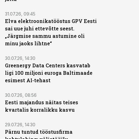
31.07.26, 09:45
Elva elektroonikatööstus GPV Eesti
sai uue juhi ettevõtte seest.
„Järgmise sammu astumine oli
minu jaoks lihtne“
30.07.26, 14:30
Greenergy Data Centers kasvatab
ligi 100 miljoni euroga Baltimaade
esimest AI-tehast
30.07.26, 08:56
Eesti majandus näitas teises
kvartalis korralikku kasvu
29.07.26, 14:30
Pärnu tuntud tööstusfirma