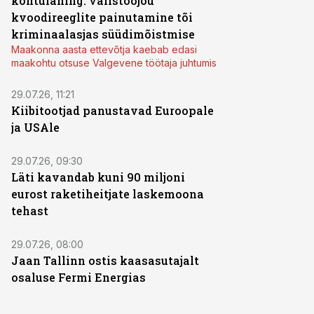
kohtulahing: välistööjõu
kvoodireeglite painutamine tõi
kriminaalasjas süüdimõistmise
Maakonna aasta ettevõtja kaebab edasi
maakohtu otsuse Valgevene töötaja juhtumis
29.07.26, 11:21
Kiibitootjad panustavad Euroopale
ja USAle
29.07.26, 09:30
Läti kavandab kuni 90 miljoni
eurost raketiheitjate laskemoona
tehast
29.07.26, 08:00
Jaan Tallinn ostis kaasasutajalt
osaluse Fermi Energias