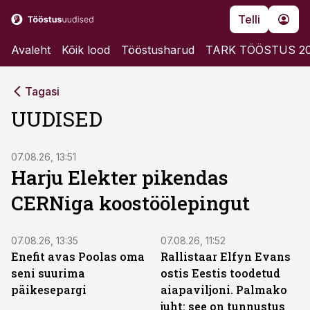
Telli
Avaleht
Kõik lood
Tööstusharud
TARK TÖÖSTUS 2
Tagasi
UUDISED
07.08.26, 13:51
Harju Elekter pikendas
CERNiga koostöölepingut
07.08.26, 13:35
07.08.26, 11:52
Enefit avas Poolas oma
Rallistaar Elfyn Evans
seni suurima
ostis Eestis toodetud
päikesepargi
aiapaviljoni. Palmako
juht: see on tunnustus