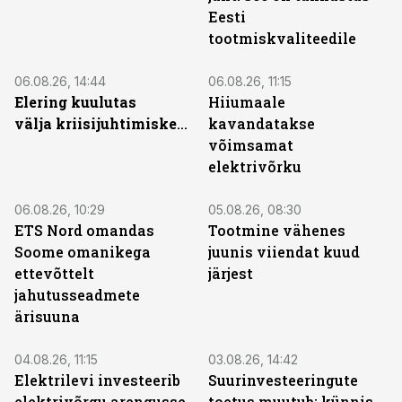
Eesti
tootmiskvaliteedile
06.08.26, 14:44
06.08.26, 11:15
Elering kuulutas
Hiiumaale
välja kriisijuhtimiskeskuse ehitushanke
kavandatakse
võimsamat
elektrivõrku
06.08.26, 10:29
05.08.26, 08:30
ETS Nord omandas
Tootmine vähenes
Soome omanikega
juunis viiendat kuud
ettevõttelt
järjest
jahutusseadmete
ärisuuna
04.08.26, 11:15
03.08.26, 14:42
Elektrilevi investeerib
Suurinvesteeringute
elektrivõrgu arengusse
toetus muutub: künnis