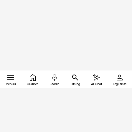
Menüü
Uudised
Raadio
Otsing
AI Chat
Logi sisse
Vana-Lõuna 39/1, 19094 Tallinn
(+372) 667 0111
toostusuudised@toostusuudised.ee