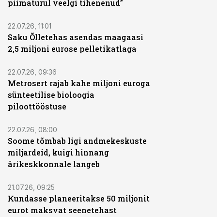
piimaturul veelgi tihenenud”
22.07.26, 11:01
Saku Õlletehas asendas maagaasi
2,5 miljoni eurose pelletikatlaga
22.07.26, 09:36
Metrosert rajab kahe miljoni euroga
sünteetilise bioloogia
piloottööstuse
22.07.26, 08:00
Soome tõmbab ligi andmekeskuste
miljardeid, kuigi hinnang
ärikeskkonnale langeb
21.07.26, 09:25
Kundasse planeeritakse 50 miljonit
eurot maksvat seenetehast