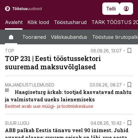
Telli
Avaleht
Kõik lood
Tööstusharud
TARK TÖÖSTUS 2
Toorained
Väliskaubandus
Tööstuse brutopalk
TOP
06.08.26, 13:07
TOP 231 | Eesti tööstussektori
suuremad maksuvõlglased
MAJANDUSTULEMUSED
03.08.26, 08:27
Haagiseturg ärkab: tootjad kasvatavad mahtu
ja valmistuvad uueks laienemiseks
Bestnet avab uue müügi- ja tootmiskeskuse
SUUR LUGU
04.08.26, 10:42
ABB palkab Eestis tänavu veel 90 inimest. Juhid
avavad plaane: suurem seisak on läbi, uue aasta