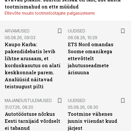
tootmismahud on ette müüdud
Ettevõte muutis tootmistöötajate palgasüsteemi
ARVAMUSED
UUDISED
06.08.26, 09:03
06.08.26, 10:29
Kaupo Karba:
ETS Nord omandas
pakendidebatis levib
Soome omanikega
lihtne arusaam, et
ettevõttelt
korduskasutus on alati
jahutusseadmete
keskkonnale parem.
ärisuuna
Analüüsid näitavad
teistsugust pilti
MAJANDUSTULEMUSED
UUDISED
31.07.26, 08:20
05.08.26, 08:30
Autotööstuse nõrkus
Tootmine vähenes
Eesti tarnijaid võrdselt
juunis viiendat kuud
ei tabanud
järjest