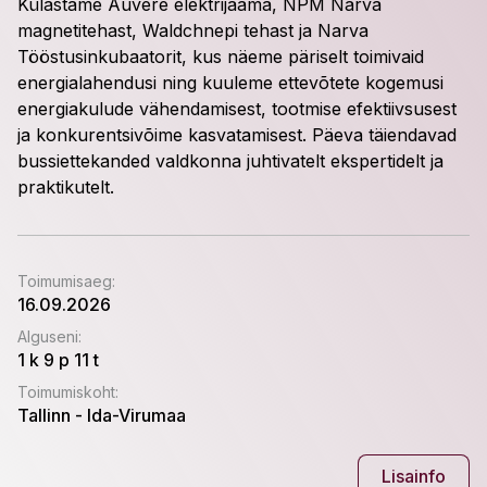
Külastame Auvere elektrijaama, NPM Narva
magnetitehast, Waldchnepi tehast ja Narva
Tööstusinkubaatorit, kus näeme päriselt toimivaid
energialahendusi ning kuuleme ettevõtete kogemusi
energiakulude vähendamisest, tootmise efektiivsusest
ja konkurentsivõime kasvatamisest. Päeva täiendavad
bussiettekanded valdkonna juhtivatelt ekspertidelt ja
praktikutelt.
Toimumisaeg
:
16.09.2026
Alguseni
:
1 k 9 p 11 t
Toimumiskoht
:
Tallinn - Ida-Virumaa
Lisainfo