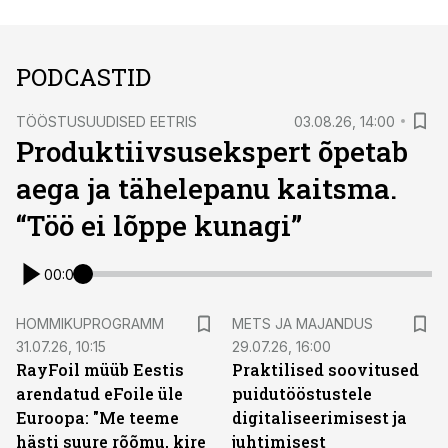
PODCASTID
TÖÖSTUSUUDISED EETRIS
03.08.26, 14:00
Produktiivsusekspert õpetab
aega ja tähelepanu kaitsma.
“Töö ei lõppe kunagi”
00:00
HOMMIKUPROGRAMM
METS JA MAJANDUS
31.07.26, 10:15
29.07.26, 16:00
RayFoil müüb Eestis
Praktilised soovitused
arendatud eFoile üle
puidutööstustele
Euroopa: "Me teeme
digitaliseerimisest ja
hästi suure rõõmu, kire
juhtimisest