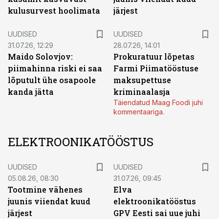
kulusurvest hoolimata
järjest
UUDISED
UUDISED
31.07.26, 12:29
28.07.26, 14:01
Maido Solovjov:
Prokuratuur lõpetas
piimahinna riski ei saa
Farmi Piimatööstuse
lõputult ühe osapoole
maksupettuse
kanda jätta
kriminaalasja
Täiendatud Maag Foodi juhi
kommentaariga.
ELEKTROONIKATÖÖSTUS
UUDISED
UUDISED
05.08.26, 08:30
31.07.26, 09:45
Tootmine vähenes
Elva
juunis viiendat kuud
elektroonikatööstus
järjest
GPV Eesti sai uue juhi