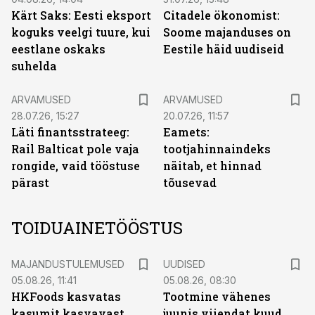
Kärt Saks: Eesti eksport
Citadele ökonomist:
koguks veelgi tuure, kui
Soome majanduses on
eestlane oskaks
Eestile häid uudiseid
suhelda
ARVAMUSED
ARVAMUSED
28.07.26, 15:27
20.07.26, 11:57
Läti finantsstrateeg:
Eamets:
Rail Balticat pole vaja
tootjahinnaindeks
rongide, vaid tööstuse
näitab, et hinnad
pärast
tõusevad
TOIDUAINETÖÖSTUS
MAJANDUSTULEMUSED
UUDISED
05.08.26, 11:41
05.08.26, 08:30
HKFoods kasvatas
Tootmine vähenes
kasumit kasvavast
juunis viiendat kuud