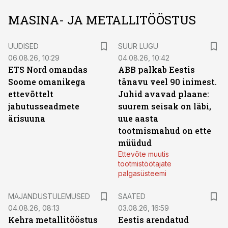
MASINA- JA METALLITÖÖSTUS
UUDISED
SUUR LUGU
06.08.26, 10:29
04.08.26, 10:42
ETS Nord omandas
ABB palkab Eestis
Soome omanikega
tänavu veel 90 inimest.
ettevõttelt
Juhid avavad plaane:
jahutusseadmete
suurem seisak on läbi,
ärisuuna
uue aasta
tootmismahud on ette
müüdud
Ettevõte muutis
tootmistöötajate
palgasüsteemi
MAJANDUSTULEMUSED
SAATED
04.08.26, 08:13
03.08.26, 16:59
Kehra metallitööstus
Eestis arendatud