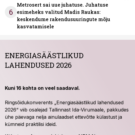
Metrosert sai uue juhatuse. Juhatuse
6
esimeheks valitud Madis Raukas:
keskendume rakendusuuringute mõju
kasvatamisele
ENERGIASÄÄSTLIKUD
LAHENDUSED 2026
Kuni 16 kohta on veel saadaval.
Ringsõidukonverents „Energiasäästlikud lahendused
2026“ viib osalejad Tallinnast Ida-Virumaale, pakkudes
ühe päevaga nelja ainulaadset ettevõtte külastust ja
kümneid praktilisi ideid.