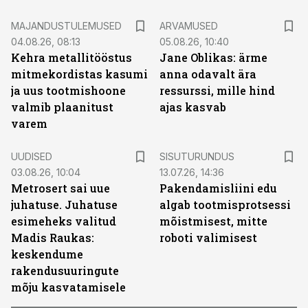
MAJANDUSTULEMUSED
ARVAMUSED
04.08.26, 08:13
05.08.26, 10:40
Kehra metallitööstus
Jane Oblikas: ärme
mitmekordistas kasumi
anna odavalt ära
ja uus tootmishoone
ressurssi, mille hind
valmib plaanitust
ajas kasvab
varem
ST
UUDISED
SISUTURUNDUS
03.08.26, 10:04
13.07.26, 14:36
Metrosert sai uue
Pakendamisliini edu
juhatuse. Juhatuse
algab tootmisprotsessi
esimeheks valitud
mõistmisest, mitte
Madis Raukas:
roboti valimisest
keskendume
rakendusuuringute
mõju kasvatamisele