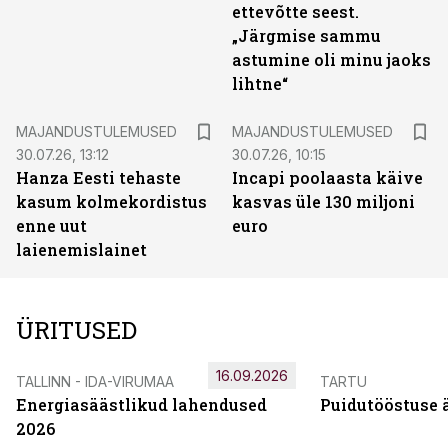
ettevõtte seest.
„Järgmise sammu
astumine oli minu jaoks
lihtne“
MAJANDUSTULEMUSED
MAJANDUSTULEMUSED
30.07.26, 13:12
30.07.26, 10:15
Hanza Eesti tehaste
Incapi poolaasta käive
kasum kolmekordistus
kasvas üle 130 miljoni
enne uut
euro
laienemislainet
ÜRITUSED
16.09.2026
TALLINN - IDA-VIRUMAA
TARTU
Energiasäästlikud lahendused
Puidutööstuse 
2026