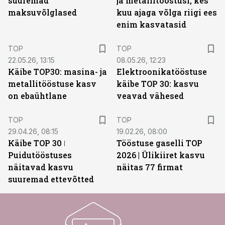
suuremad
ja metallitööstusi, kes
maksuvõlglased
kuu ajaga võlga riigi ees
enim kasvatasid
TOP
TOP
22.05.26, 13:15
08.05.26, 12:23
Käibe TOP30: masina- ja
Elektroonikatööstuse
metallitööstuse kasv
käibe TOP 30: kasvu
on ebaühtlane
veavad vähesed
TOP
TOP
29.04.26, 08:15
19.02.26, 08:00
Käibe TOP 30 ǀ
Tööstuse gaselli TOP
Puidutööstuses
2026 | Ülikiiret kasvu
näitavad kasvu
näitas 77 firmat
suuremad ettevõtted