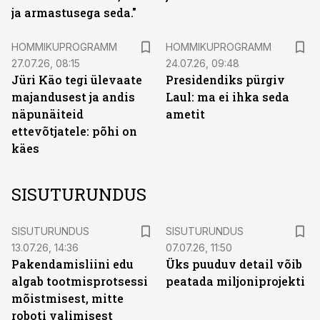
ja armastusega seda."
HOMMIKUPROGRAMM
HOMMIKUPROGRAMM
27.07.26, 08:15
24.07.26, 09:48
Jüri Käo tegi ülevaate
Presidendiks pürgiv
majandusest ja andis
Laul: ma ei ihka seda
näpunäiteid
ametit
ettevõtjatele: põhi on
käes
SISUTURUNDUS
ST
ST
SISUTURUNDUS
SISUTURUNDUS
13.07.26, 14:36
07.07.26, 11:50
Pakendamisliini edu
Üks puuduv detail võib
algab tootmisprotsessi
peatada miljoniprojekti
mõistmisest, mitte
roboti valimisest