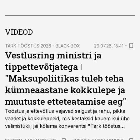
VIDEOD
TARK TÖÖSTUS 2026 - BLACK BOX
29.07.26, 15:41
Vestlusring ministri ja
tippettevõtjatega ǀ
"Maksupoliitikas tuleb teha
kümneaastane kokkulepe ja
muutuste etteteatamise aeg"
Tööstus ja ettevõtlus vajavad selgust ja rahu, pikka
vaadet ja kokkuleppeid, mis kestaksid kauem kui ühe
valimistükli, jäi kõlama konverentsi "Tark tööstus
2026" vestlusringist, kus arutlesid Eesti Energia