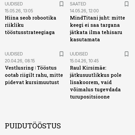
UUDISED
SAATED
15.05.26, 13:05
14.05.26, 12:00
Hiina seob robootika
MindTitani juht: mitte
riikliku
keegi ei saa targana
tööstusstrateegiaga
jätkata ilma tehisaru
kasutamata
UUDISED
UUDISED
20.04.26, 08:15
15.04.26, 10:45
Vestlusring ǀ Tööstus
Raul Kirsimäe:
ootab riigilt rahu, mitte
jätkusuutlikkus pole
pidevat kursimuutust
lisakoorem, vaid
võimalus tugevdada
turupositsioone
PUIDUTÖÖSTUS