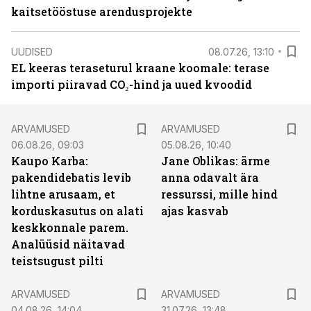
kaitsetööstuse arendusprojekte
UUDISED
08.07.26, 13:10
EL keeras teraseturul kraane koomale: terase
importi piiravad CO₂-hind ja uued kvoodid
ARVAMUSED
ARVAMUSED
06.08.26, 09:03
05.08.26, 10:40
Kaupo Karba:
Jane Oblikas: ärme
pakendidebatis levib
anna odavalt ära
lihtne arusaam, et
ressurssi, mille hind
korduskasutus on alati
ajas kasvab
keskkonnale parem.
Analüüsid näitavad
teistsugust pilti
ARVAMUSED
ARVAMUSED
04.08.26, 14:04
31.07.26, 13:48