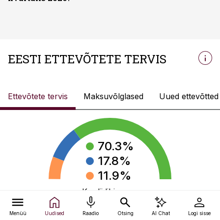
EESTI ETTEVÕTETE TERVIS
Ettevõtete tervis
Maksuvõlglased
Uued ettevõtted
70.3
%
17.8
%
11.9
%
Krediidihinnang
Menüü
Uudised
Raadio
Otsing
AI Chat
Logi sisse