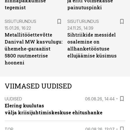
hinnapakkumise
ja eriti võimekasse
tegemist
painutuspinki
ST
ST
SISUTURUNDUS
SISUTURUNDUS
15.01.26, 16:22
24.11.25, 14:39
Metallitööettevõtte
Sihtriikide messidel
Danival MW kasvulugu:
osalemine on
ühemehe-garaažist
allhanketööstuse
5800 ruutmeetrise
ellujäämise küsimus
hooneni
VIIMASED UUDISED
UUDISED
06.08.26, 14:44
Elering kuulutas
välja kriisijuhtimiskeskuse ehitushanke
TOP
06.08.26, 13:07