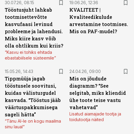
30.07.26, 08:15
19.06.26, 12:36
Tööstusjuht lahkab
KVALITEET |
tootmisettevõtte
Kvaliteedikulude
kasvufaasi levinud
arvestamine tootmises.
probleeme ja lahendusi.
Mis on PAF-mudel?
Miks kiire kasv võib
olla ohtlikum kui kriis?
“Kasvu ei tohiks ehitada
ebastabiilsele süsteemile”
15.05.26, 14:43
24.04.26, 09:00
Tippmüüja jagab
Mis on jõudude
tööstusele soovitusi,
diagramm? “See
kuidas välisturgudel
selgitab, miks kliendid
kasvada. “Tööstus jääb
ühe toote teise vastu
väärtuspakkumisega
vahetavad”
sageli hätta”
Lisatud aiamajade tootja ja
toidutootja näited
“Tänu AI-le on kogu maailma
sinu laual“