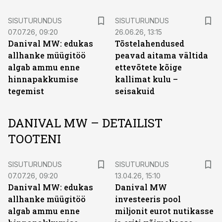
ST
ST
SISUTURUNDUS
SISUTURUNDUS
07.07.26, 09:20
26.06.26, 13:15
Danival MW: edukas
Tõstelahendused
allhanke müügitöö
peavad aitama vältida
algab ammu enne
ettevõtete kõige
hinnapakkumise
kallimat kulu –
tegemist
seisakuid
DANIVAL MW – DETAILIST
TOOTENI
ST
ST
SISUTURUNDUS
SISUTURUNDUS
07.07.26, 09:20
13.04.26, 15:10
Danival MW: edukas
Danival MW
allhanke müügitöö
investeeris pool
algab ammu enne
miljonit eurot nutikasse