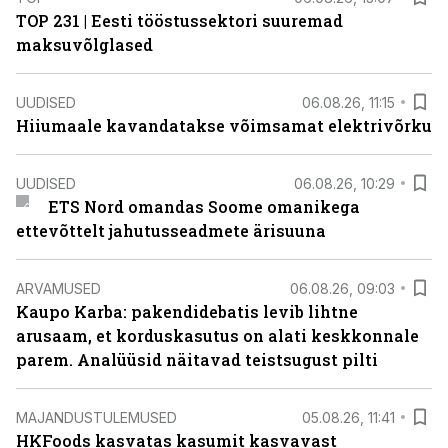
TOP 231 | Eesti tööstussektori suuremad
maksuvõlglased
UUDISED
06.08.26, 11:15
Hiiumaale kavandatakse võimsamat elektrivõrku
UUDISED
06.08.26, 10:29
ETS Nord omandas Soome omanikega
ettevõttelt jahutusseadmete ärisuuna
ARVAMUSED
06.08.26, 09:03
Kaupo Karba: pakendidebatis levib lihtne
arusaam, et korduskasutus on alati keskkonnale
parem. Analüüsid näitavad teistsugust pilti
MAJANDUSTULEMUSED
05.08.26, 11:41
HKFoods kasvatas kasumit kasvavast