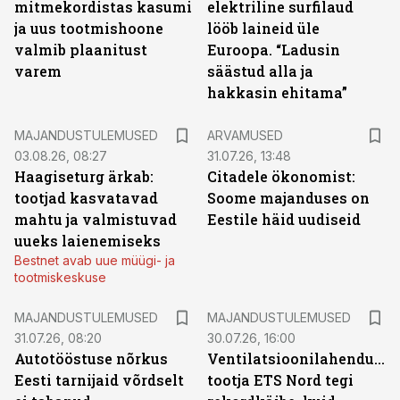
mitmekordistas kasumi
elektriline surfilaud
ja uus tootmishoone
lööb laineid üle
valmib plaanitust
Euroopa. “Ladusin
varem
säästud alla ja
hakkasin ehitama”
MAJANDUSTULEMUSED
ARVAMUSED
03.08.26, 08:27
31.07.26, 13:48
Haagiseturg ärkab:
Citadele ökonomist:
tootjad kasvatavad
Soome majanduses on
mahtu ja valmistuvad
Eestile häid uudiseid
uueks laienemiseks
Bestnet avab uue müügi- ja
tootmiskeskuse
MAJANDUSTULEMUSED
MAJANDUSTULEMUSED
31.07.26, 08:20
30.07.26, 16:00
Autotööstuse nõrkus
Ventilatsioonilahenduste
Eesti tarnijaid võrdselt
tootja ETS Nord tegi