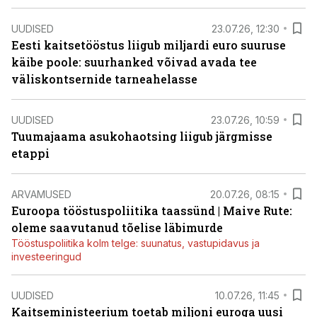
UUDISED
23.07.26, 12:30
Eesti kaitsetööstus liigub miljardi euro suuruse
käibe poole: suurhanked võivad avada tee
väliskontsernide tarneahelasse
UUDISED
23.07.26, 10:59
Tuumajaama asukohaotsing liigub järgmisse
etappi
ARVAMUSED
20.07.26, 08:15
Euroopa tööstuspoliitika taassünd | Maive Rute:
oleme saavutanud tõelise läbimurde
Tööstuspoliitika kolm telge: suunatus, vastupidavus ja
investeeringud
UUDISED
10.07.26, 11:45
Kaitseministeerium toetab miljoni euroga uusi