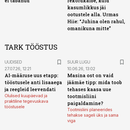
ei tabanud
rekordkäibe, kuid
kasumlikkus jäi
ootustele alla. Urmas
Hiie: “Juhina olen rahul,
omanikuna mitte”
TARK TÖÖSTUS
UUDISED
SUUR LUGU
27.07.26, 12:21
10.06.26, 13:02
AI-määruse uus etapp:
Masina ost on vaid
tööstusele anti lisaaega
jäämäe tipp: mida toob
ja reegleid leevendati
tehases kaasa uue
Olulised kuupäevad ja
tootmisliini
praktiline tegevuskava
paigaldamine?
tööstusele
Tootmisliini planeerides
tehakse sageli üks ja sama
viga