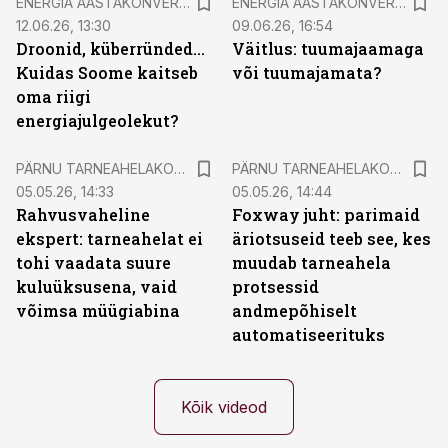
juhatuse esimees Andrus Durejko, majandus- ja
ENERGIA AASTAKONVERENTS 2025
ENERGIA AASTAKONVERENTS 2024
tööstusminister Erkki Keldo ning Salvesti tegevjuht
12.06.26, 13:30
09.06.26, 16:54
Droonid, küberründed...
Väitlus: tuumajaamaga
Jaanus Aal.
Kuidas Soome kaitseb
või tuumajamata?
oma riigi
energiajulgeolekut?
PÄRNU TARNEAHELAKONVERENTS 2025
PÄRNU TARNEAHELAKONVERENTS 2025
05.05.26, 14:33
05.05.26, 14:44
Rahvusvaheline
Foxway juht: parimaid
ekspert: tarneahelat ei
äriotsuseid teeb see, kes
tohi vaadata suure
muudab tarneahela
kuluüksusena, vaid
protsessid
võimsa müügiabina
andmepõhiselt
automatiseerituks
Kõik videod