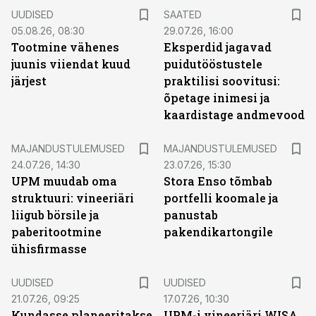
UUDISED
SAATED
05.08.26, 08:30
29.07.26, 16:00
Tootmine vähenes
Eksperdid jagavad
juunis viiendat kuud
puidutööstustele
järjest
praktilisi soovitusi:
õpetage inimesi ja
kaardistage andmevood
MAJANDUSTULEMUSED
MAJANDUSTULEMUSED
24.07.26, 14:30
23.07.26, 15:30
UPM muudab oma
Stora Enso tõmbab
struktuuri: vineeriäri
portfelli koomale ja
liigub börsile ja
panustab
paberitootmine
pakendikartongile
ühisfirmasse
UUDISED
UUDISED
21.07.26, 09:25
17.07.26, 10:30
Kundasse planeeritakse
UPM-i vineeriäri WISA