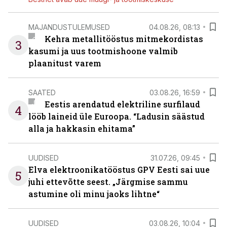
MAJANDUSTULEMUSED
04.08.26, 08:13
Kehra metallitööstus mitmekordistas
3
kasumi ja uus tootmishoone valmib
plaanitust varem
SAATED
03.08.26, 16:59
Eestis arendatud elektriline surfilaud
4
lööb laineid üle Euroopa. “Ladusin säästud
alla ja hakkasin ehitama”
UUDISED
31.07.26, 09:45
Elva elektroonikatööstus GPV Eesti sai uue
5
juhi ettevõtte seest. „Järgmise sammu
astumine oli minu jaoks lihtne“
UUDISED
03.08.26, 10:04