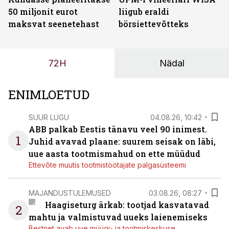
50 miljonit eurot
liigub eraldi
maksvat seenetehast
börsiettevõtteks
72H
Nädal
ENIMLOETUD
SUUR LUGU
04.08.26, 10:42
ABB palkab Eestis tänavu veel 90 inimest.
1
Juhid avavad plaane: suurem seisak on läbi,
uue aasta tootmismahud on ette müüdud
Ettevõte muutis tootmistöötajate palgasüsteemi
MAJANDUSTULEMUSED
03.08.26, 08:27
Haagiseturg ärkab: tootjad kasvatavad
2
mahtu ja valmistuvad uueks laienemiseks
Bestnet avab uue müügi- ja tootmiskeskuse