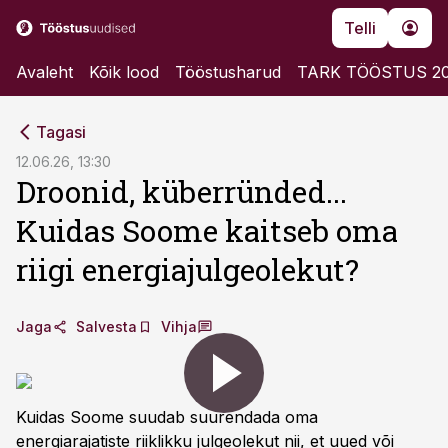
Telli
Avaleht
Kõik lood
Tööstusharud
TARK TÖÖSTUS 2
cebook
Tagasi
Twitter)
12.06.26, 13:30
Droonid, küberründed...
kedIn
Kuidas Soome kaitseb oma
ail
riigi energiajulgeolekut?
k
Jaga
Salvesta
Vihja
Kuidas Soome suudab suurendada oma
energiarajatiste riiklikku julgeolekut nii, et uued või