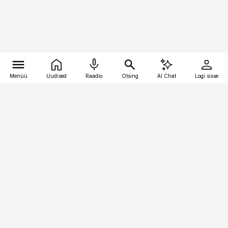
Menüü
Uudised
Raadio
Otsing
AI Chat
Logi sisse
Vana-Lõuna 39/1, 19094 Tallinn
(+372) 667 0111
toostusuudised@toostusuudised.ee
Telli
Reklaam
Firmast
Sisu kasutamisõigused
Ajakirjaniku