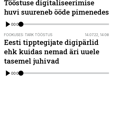
Tööstuse digitaliseerimise
huvi suureneb ööde pimenedes
00:00
FOOKUSES: TARK TÖÖSTUS
14.07.22, 14:00
Eesti tipptegijate digipärlid
ehk kuidas nemad äri uuele
tasemel juhivad
00:00