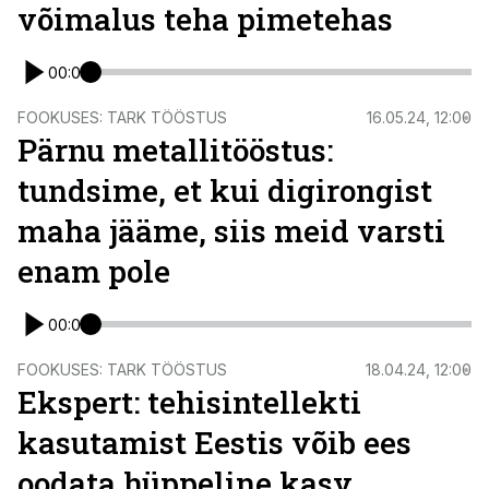
võimalus teha pimetehas
00:00
FOOKUSES: TARK TÖÖSTUS
16.05.24, 12:00
Pärnu metallitööstus:
tundsime, et kui digirongist
maha jääme, siis meid varsti
enam pole
00:00
FOOKUSES: TARK TÖÖSTUS
18.04.24, 12:00
Ekspert: tehisintellekti
kasutamist Eestis võib ees
oodata hüppeline kasv