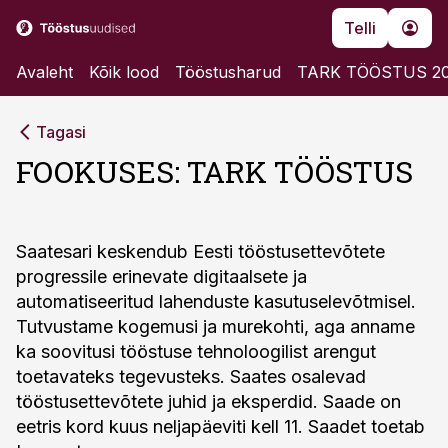
Telli
Avaleht
Kõik lood
Tööstusharud
TARK TÖÖSTUS 2
Tagasi
FOOKUSES: TARK TÖÖSTUS
Saatesari keskendub Eesti tööstusettevõtete
progressile erinevate digitaalsete ja
automatiseeritud lahenduste kasutuselevõtmisel.
Tutvustame kogemusi ja murekohti, aga anname
ka soovitusi tööstuse tehnoloogilist arengut
toetavateks tegevusteks. Saates osalevad
tööstusettevõtete juhid ja eksperdid. Saade on
eetris kord kuus neljapäeviti kell 11. Saadet toetab