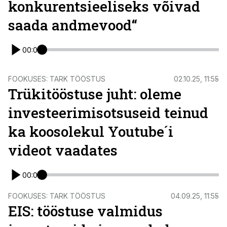
konkurentsieeliseks võivad
saada andmevood“
00:00
FOOKUSES: TARK TÖÖSTUS
02.10.25, 11:55
Trükitööstuse juht: oleme
investeerimisotsuseid teinud
ka koosolekul Youtube´i
videot vaadates
00:00
FOOKUSES: TARK TÖÖSTUS
04.09.25, 11:55
EIS: tööstuse valmidus