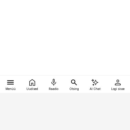
Menüü
Uudised
Raadio
Otsing
AI Chat
Logi sisse
Vana-Lõuna 39/1, 19094 Tallinn
(+372) 667 0111