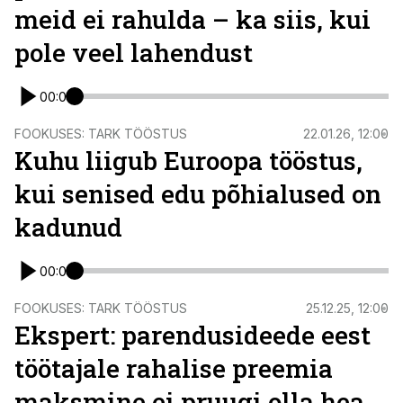
meid ei rahulda – ka siis, kui
pole veel lahendust
00:00
FOOKUSES: TARK TÖÖSTUS
22.01.26, 12:00
Kuhu liigub Euroopa tööstus,
kui senised edu põhialused on
kadunud
00:00
FOOKUSES: TARK TÖÖSTUS
25.12.25, 12:00
Ekspert: parendusideede eest
töötajale rahalise preemia
maksmine ei pruugi olla hea