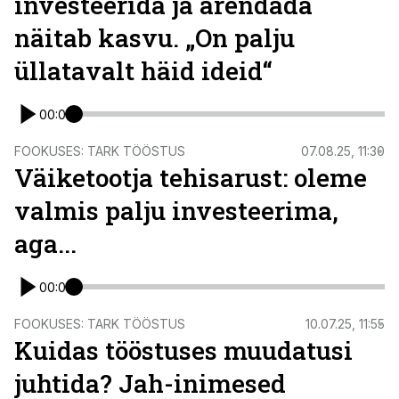
investeerida ja arendada
näitab kasvu. „On palju
üllatavalt häid ideid“
00:00
FOOKUSES: TARK TÖÖSTUS
07.08.25, 11:30
Väiketootja tehisarust: oleme
valmis palju investeerima,
aga...
00:00
FOOKUSES: TARK TÖÖSTUS
10.07.25, 11:55
Kuidas tööstuses muudatusi
juhtida? Jah-inimesed