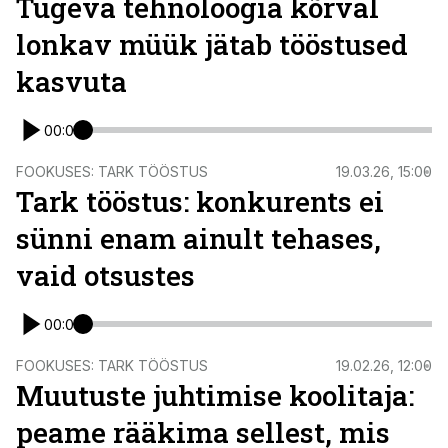
Tugeva tehnoloogia kõrval
lonkav müük jätab tööstused
kasvuta
00:00
FOOKUSES: TARK TÖÖSTUS
19.03.26, 15:00
Tark tööstus: konkurents ei
sünni enam ainult tehases,
vaid otsustes
00:00
FOOKUSES: TARK TÖÖSTUS
19.02.26, 12:00
Muutuste juhtimise koolitaja:
peame rääkima sellest, mis