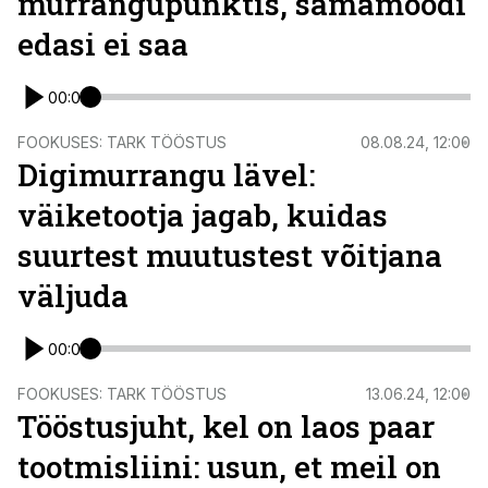
murrangupunktis, samamoodi
edasi ei saa
00:00
FOOKUSES: TARK TÖÖSTUS
08.08.24, 12:00
Digimurrangu lävel:
väiketootja jagab, kuidas
suurtest muutustest võitjana
väljuda
00:00
FOOKUSES: TARK TÖÖSTUS
13.06.24, 12:00
Tööstusjuht, kel on laos paar
tootmisliini: usun, et meil on