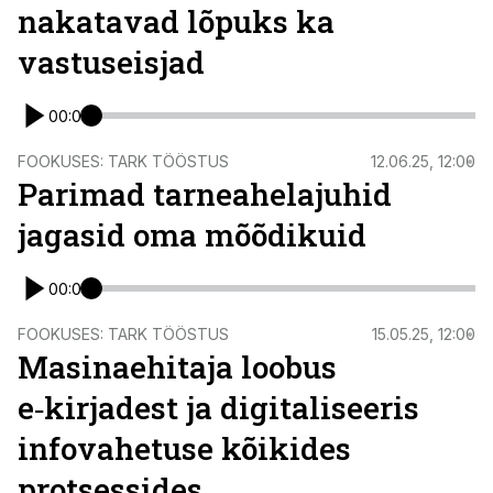
nakatavad lõpuks ka
vastuseisjad
00:00
FOOKUSES: TARK TÖÖSTUS
12.06.25, 12:00
Parimad tarneahelajuhid
jagasid oma mõõdikuid
00:00
FOOKUSES: TARK TÖÖSTUS
15.05.25, 12:00
Masinaehitaja loobus
e‑kirjadest ja digitaliseeris
infovahetuse kõikides
protsessides