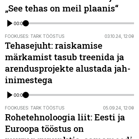
„See tehas on meil plaanis“
00:00
FOOKUSES: TARK TÖÖSTUS
03.10.24, 12:00
Tehasejuht: raiskamise
märkamist tasub treenida ja
arendusprojekte alustada jah-
inimestega
00:00
FOOKUSES: TARK TÖÖSTUS
05.09.24, 12:00
Rohetehnoloogia liit: Eesti ja
Euroopa tööstus on