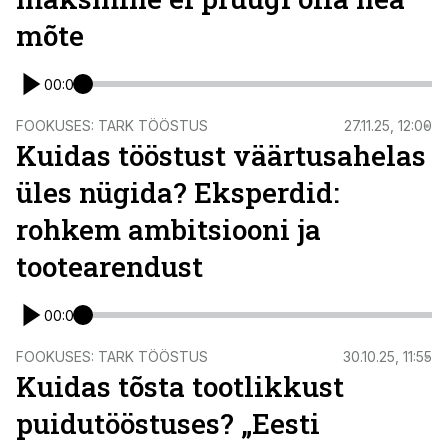
mõte
00:00
FOOKUSES: TARK TÖÖSTUS
27.11.25, 12:00
Kuidas tööstust väärtusahelas
üles nügida? Eksperdid:
rohkem ambitsiooni ja
tootearendust
00:00
FOOKUSES: TARK TÖÖSTUS
30.10.25, 11:55
Kuidas tõsta tootlikkust
puidutööstuses? „Eesti