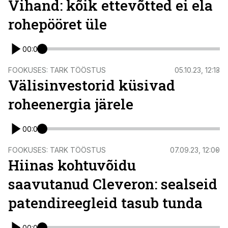
Vihand: kõik ettevõtted ei ela
rohepööret üle
00:00
FOOKUSES: TARK TÖÖSTUS
05.10.23, 12:13
Välisinvestorid küsivad
roheenergia järele
00:00
FOOKUSES: TARK TÖÖSTUS
07.09.23, 12:00
Hiinas kohtuvõidu
saavutanud Cleveron: sealseid
patendireegleid tasub tunda
00:00