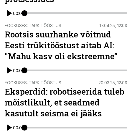
00:00
FOOKUSES: TARK TÖÖSTUS
17.04.25, 12:00
Rootsis suurhanke võitnud
Eesti trükitööstust aitab AI:
"Mahu kasv oli ekstreemne“
00:00
FOOKUSES: TARK TÖÖSTUS
20.03.25, 12:00
Eksperdid: robotiseerida tuleb
mõistlikult, et seadmed
kasutult seisma ei jääks
00:00