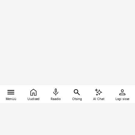
Menüü
Uudised
Raadio
Otsing
AI Chat
Logi sisse
Vana-Lõuna 39/1, 19094 Tallinn
(+372) 667 0111