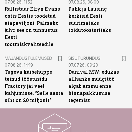
07.08.26, 11:52
07.08.26, 08:00
Rallistaar Elfyn Evans
Puhk ja Lausing
ostis Eestis toodetud
kerkisid Eesti
aiapaviljoni. Palmako
suurimateks
juht: see on tunnustus
toidutöösturiteks
Eesti
tootmiskvaliteedile
ST
MAJANDUSTULEMUSED
SISUTURUNDUS
07.08.26, 14:19
07.07.26, 09:20
Tugeva käibehüppe
Danival MW: edukas
teinud tööstusidu
allhanke müügitöö
Fractory jäi veel
algab ammu enne
kahjumisse. “Selle aasta
hinnapakkumise
siht on 20 miljonit”
tegemist