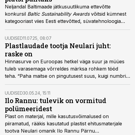
Neljandal Baltimaade jätkusuutlikuma ettevõtte
konkursil
Baltic Sustainability Awards
võitsid kümnest
kategooriast viies Eesti ettevõtted, süvatehnoloogia
idufirma UP Catalyst lausa kahes kategoorias. Lisaks
anti välja neli eriauhinda, mille kõik võitsid Eesti
UUDISED
11.07.25, 08:07
ettevõtted.
Plastlaudade tootja Neulari juht:
raske on
Hinnasurve on Euroopas hetkel väga suur ja müües
tuleb varasemaga võrreldes märksa rohkem tööd
teha. “Paha maitse on pingutusest suus, kuigi numbrid
on samas paremad kui eelmisel või üle-eelmisel
aastal,” kirjeldas Neulari juht Ilo Rannu turuolukorda.
UUDISED
30.05.24, 15:11
Ilo Rannu: tulevik on vormitud
polümeeridest
Plast on materjal, mille kasutusvõimalused on
piiramatud, rääkis kasutatud plastist ehitusmaterjale
tootva Neulari omanik Ilo Rannu Pärnu