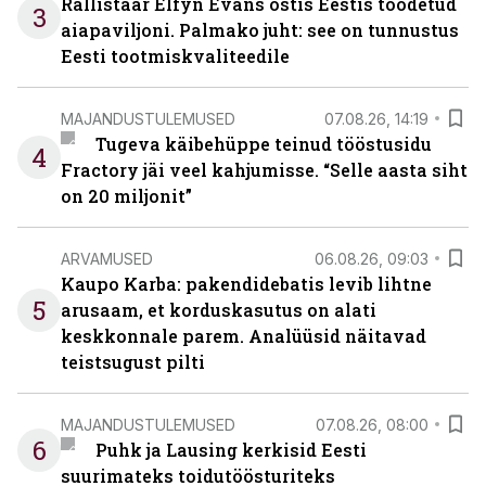
Rallistaar Elfyn Evans ostis Eestis toodetud
3
aiapaviljoni. Palmako juht: see on tunnustus
Eesti tootmiskvaliteedile
MAJANDUSTULEMUSED
07.08.26, 14:19
Tugeva käibehüppe teinud tööstusidu
4
Fractory jäi veel kahjumisse. “Selle aasta siht
on 20 miljonit”
ARVAMUSED
06.08.26, 09:03
Kaupo Karba: pakendidebatis levib lihtne
5
arusaam, et korduskasutus on alati
keskkonnale parem. Analüüsid näitavad
teistsugust pilti
MAJANDUSTULEMUSED
07.08.26, 08:00
6
Puhk ja Lausing kerkisid Eesti
suurimateks toidutöösturiteks