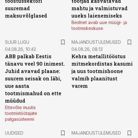
tööstussektori
tootjad kasvatavad
suuremad
mahtu ja valmistuvad
maksuvõlglased
uueks laienemiseks
Bestnet avab uue müügi- ja
tootmiskeskuse
SUUR LUGU
MAJANDUSTULEMUSED
04.08.26, 10:42
04.08.26, 08:13
ABB palkab Eestis
Kehra metallitööstus
tänavu veel 90 inimest.
mitmekordistas kasumi
Juhid avavad plaane:
ja uus tootmishoone
suurem seisak on läbi,
valmib plaanitust
uue aasta
varem
tootmismahud on ette
müüdud
Ettevõte muutis
tootmistöötajate
palgasüsteemi
UUDISED
MAJANDUSTULEMUSED