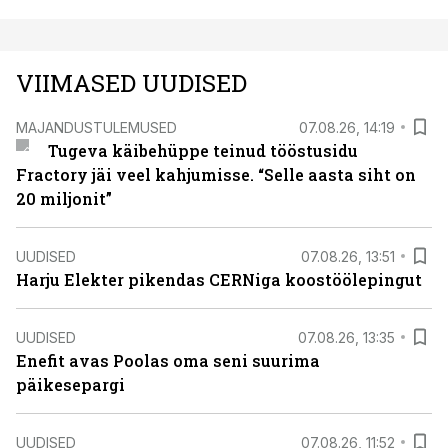
VIIMASED UUDISED
MAJANDUSTULEMUSED
07.08.26, 14:19
Tugeva käibehüppe teinud tööstusidu
Fractory jäi veel kahjumisse. “Selle aasta siht on
20 miljonit”
UUDISED
07.08.26, 13:51
Harju Elekter pikendas CERNiga koostöölepingut
UUDISED
07.08.26, 13:35
Enefit avas Poolas oma seni suurima
päikesepargi
UUDISED
07.08.26, 11:52