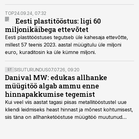
tarneahelakonverentsil.
TOP
24.09.24, 07:32
Eesti plastitööstus: ligi 60
miljonikäibega ettevõtet
Eesti plastitööstuses tegutseb üle kahesaja ettevõtte,
millest 57 teenis 2023. aastal müügitulu üle miljoni
euro, kuraditosin ka üle kümne miljoni.
SISUTURUNDUS
07.07.26, 09:20
ST
Danival MW: edukas allhanke
müügitöö algab ammu enne
hinnapakkumise tegemist
Kui veel viis aastat tagasi piisas metallitööstustel uue
kliendi leidmiseks heast hinnast ja mõnest kohtumisest,
siis täna on allhanketööstuse müügitöö muutunud
märksa pikemaks ja süsteemsemaks. Konkurents on
kasvanud, kliendid kaaluvad otsuseid põhjalikumalt