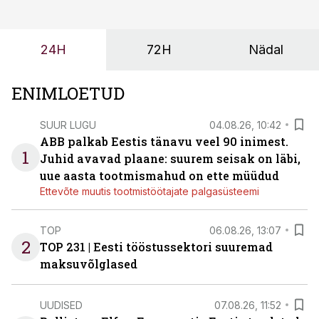
ning partnerit ei valita enam ainult tootmisvõimekuse
või hinnakirja järgi.
24H
72H
Nädal
ENIMLOETUD
SUUR LUGU
04.08.26, 10:42
ABB palkab Eestis tänavu veel 90 inimest.
1
Juhid avavad plaane: suurem seisak on läbi,
uue aasta tootmismahud on ette müüdud
Ettevõte muutis tootmistöötajate palgasüsteemi
TOP
06.08.26, 13:07
2
TOP 231 | Eesti tööstussektori suuremad
maksuvõlglased
UUDISED
07.08.26, 11:52