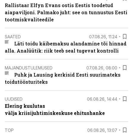
Rallistaar Elfyn Evans ostis Eestis toodetud
aiapaviljoni. Palmako juht: see on tunnustus Eesti
tootmiskvaliteedile
SAATED
07.08.26, 11:24
Läti toidu käibemaksu alandamine tõi hinnad
alla. Analüütik: riik teeb seal tugevat kontrolli
MAJANDUSTULEMUSED
07.08.26, 08:00
Puhk ja Lausing kerkisid Eesti suurimateks
toidutöösturiteks
UUDISED
06.08.26, 14:44
Elering kuulutas
välja kriisijuhtimiskeskuse ehitushanke
TOP
06.08.26, 13:07