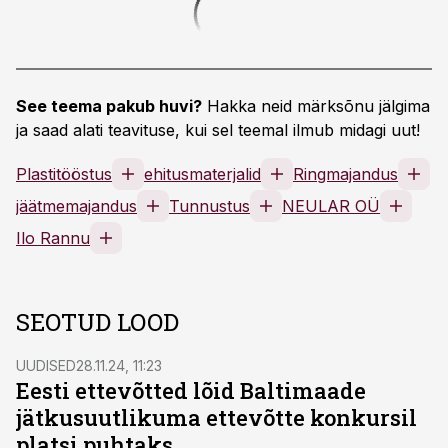
See teema pakub huvi?
Hakka neid märksõnu jälgima
ja saad alati teavituse, kui sel teemal ilmub midagi uut!
Plastitööstus
ehitusmaterjalid
Ringmajandus
jäätmemajandus
Tunnustus
NEULAR OÜ
Ilo Rannu
SEOTUD LOOD
UUDISED
28.11.24, 11:23
Eesti ettevõtted lõid Baltimaade
jätkusuutlikuma ettevõtte konkursil
platsi puhtaks