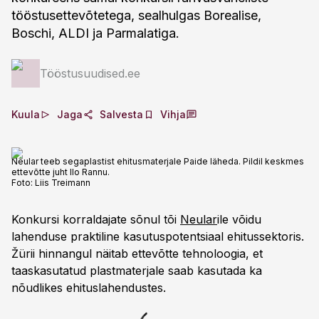
tööstusettevõtetega, sealhulgas Borealise,
Boschi, ALDI ja Parmalatiga.
Tööstusuudised.ee
Kuula
Jaga
Salvesta
Vihja
Neular teeb segaplastist ehitusmaterjale Paide läheda. Pildil keskmes
ettevõtte juht Ilo Rannu.
Foto:
Liis Treimann
Konkursi korraldajate sõnul tõi
Neular
ile võidu
lahenduse praktiline kasutuspotentsiaal ehitussektoris.
Žürii hinnangul näitab ettevõtte tehnoloogia, et
taaskasutatud plastmaterjale saab kasutada ka
nõudlikes ehituslahendustes.