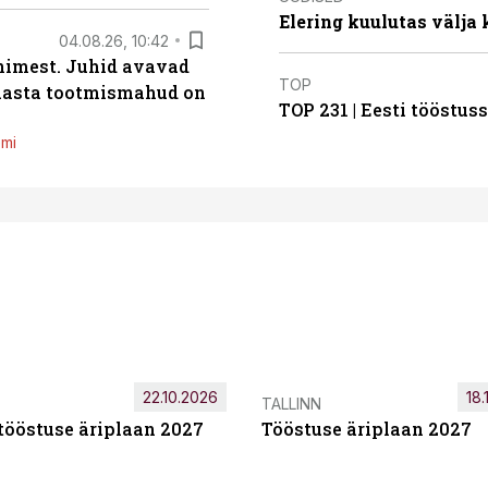
Elering kuulutas välja
04.08.26, 10:42
inimest. Juhid avavad
TOP
 aasta tootmismahud on
TOP 231 | Eesti tööstu
emi
22.10.2026
18.
TALLINN
tööstuse äriplaan 2027
Tööstuse äriplaan 2027