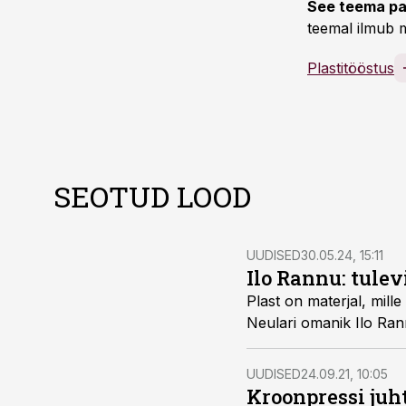
See teema pa
teemal ilmub m
Plastitööstus
SEOTUD LOOD
UUDISED
30.05.24, 15:11
Ilo Rannu: tule
Plast on materjal, mill
Neulari omanik Ilo Ran
UUDISED
24.09.21, 10:05
Kroonpressi juh