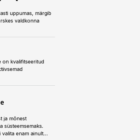
lasti uppumas, märgib
ärskes valdkonna
on kvalifitseeritud
ktiivsemad
ne
st ja mõnest
 ja süsteemsemaks.
 valita enam ainult