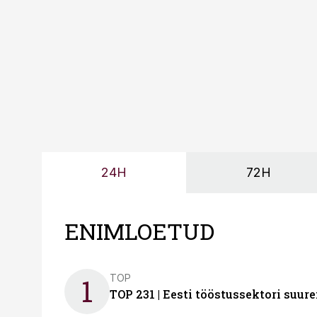
tootmisvõimekuse või hi
24H
72H
ENIMLOETUD
TOP
1
TOP 231 | Eesti tööstussektori su