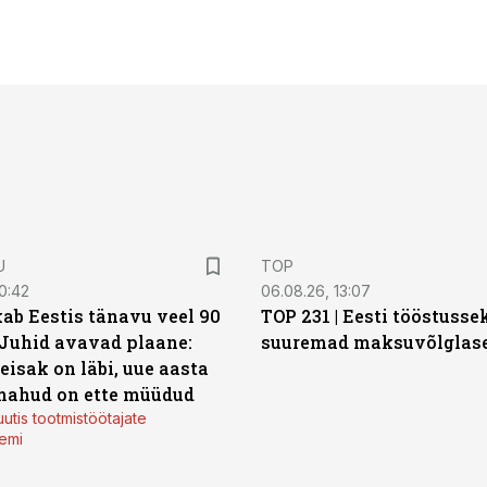
U
TOP
0:42
06.08.26, 13:07
ab Eestis tänavu veel 90
TOP 231 | Eesti tööstusse
 Juhid avavad plaane:
suuremad maksuvõlglas
eisak on läbi, uue aasta
mahud on ette müüdud
utis tootmistöötajate
emi