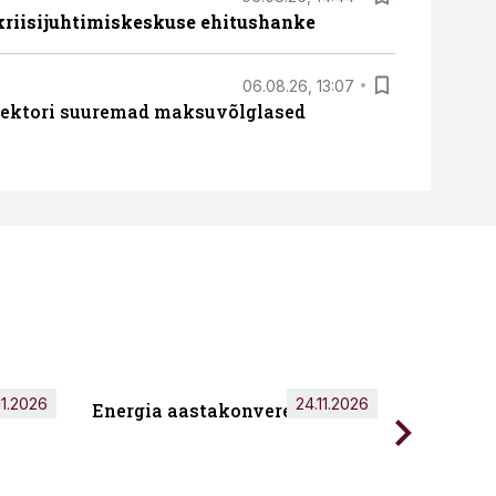
 kriisijuhtimiskeskuse ehitushanke
06.08.26, 13:07
ssektori suuremad maksuvõlglased
11.2026
24.11.2026
Energia aastakonverents 2026
Tark töö