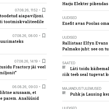
Harju Elekter pikenda
07.08.26, 11:52
 toodetud aiapaviljoni.
UUDISED
ti tootmiskvaliteedile
Enefit avas Poolas oma
07.08.26, 08:00
UUDISED
 suurimateks
Rallistaar Elfyn Evans 
Palmako juht: see on t
07.08.26, 14:19
SAATED
usidu Fractory jäi veel
Läti toidu käibema
miljonit”
riik teeb seal tugevat k
06.08.26, 09:03
MAJANDUSTULEMUSED
lihtne arusaam, et
Puhk ja Lausing ke
le parem. Analüüsid
UUDISED