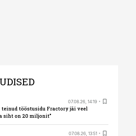
UDISED
07.08.26, 14:19
teinud tööstusidu Fractory jäi veel
a siht on 20 miljonit”
07.08.26, 13:51