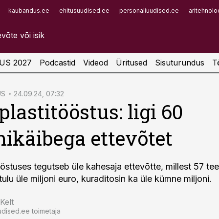
kaubandus.ee
ehitusuudised.ee
personaliuudised.ee
aritehnolo
Infopank
Radar
US 2027
Podcastid
Videod
Üritused
Sisuturundus
T
US
24.09.24, 07:32
plastitööstus: ligi 60
nikäibega ettevõtet
ööstuses tegutseb üle kahesaja ettevõtte, millest 57 te
ulu üle miljoni euro, kuraditosin ka üle kümne miljoni.
Kelt
dised.ee toimetaja