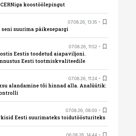
s CERNiga koostöölepingut
07.08.26, 13:35
 seni suurima päikesepargi
07.08.26, 11:52
ostis Eestis toodetud aiapaviljoni.
unnustus Eesti tootmiskvaliteedile
07.08.26, 11:24
ksu alandamine tõi hinnad alla. Analüütik:
ontrolli
07.08.26, 08:00
rkisid Eesti suurimateks toidutöösturiteks
06.08.26, 14:44