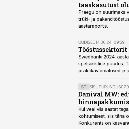
taaskasutust ol
Praegu on suurimaks vä
trüki- ja pakenditööst
aastaraportis.
UUDISED
14.06.24, 09:59
Tööstussektorit
Swedbanki 2024. aasta t
spetsialistide puudus. T
praktikavõimalused ja 
ST
SISUTURUNDUS
07.0
Danival MW: ed
hinnapakkumis
Kui veel viis aastat tag
kohtumisest, siis tän
Konkurents on kasvanud,