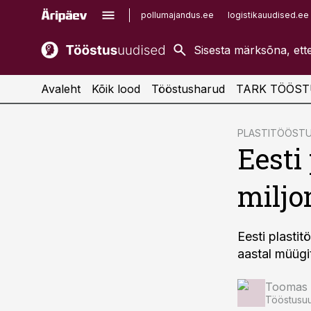
pollumajandus.ee
logistikauudised.ee
kaubandus.ee
imelineajalugu.ee
kinnisvarauudised.ee
imelineteadus.ee
Avaleht
Kõik lood
Tööstusharud
TARK TÖÖST
cebook
PLASTITÖÖST
Eesti 
Twitter)
kedIn
miljo
ail
k
Eesti plastit
aastal müügit
Toomas 
Tööstusuu