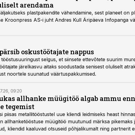
uliselt arendama
ljakutseks plastpakendite vähendamine, sest planeet on p
use Kroonpress AS-i juht Andres Kull Äripäeva Infopanga v
 pärsib oskustöötajate nappus
ööstusuuringust selgus, et siinsete ettevõtete suurim mure 
öötajate järelkasvu aitaks soodustada senisest oluliselt atra
just noortele suunatud väärtuspakkumised.
7.26, 09:20
ukas allhanke müügitöö algab ammu en
e tegemist
asi piisas metallitööstustel uue kliendi leidmiseks heast hinna
a on allhanketööstuse müügitöö muutunud märksa pikemaks
 kliendid kaaluvad otsuseid põhjalikumalt ning partnerit ei