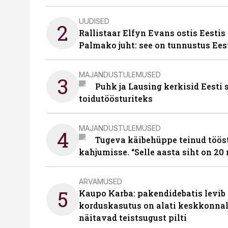
UUDISED
2
Rallistaar Elfyn Evans ostis Eestis
Palmako juht: see on tunnustus Ees
MAJANDUSTULEMUSED
3
Puhk ja Lausing kerkisid Eesti
toidutöösturiteks
MAJANDUSTULEMUSED
4
Tugeva käibehüppe teinud tööst
kahjumisse. “Selle aasta siht on 20 
ARVAMUSED
5
Kaupo Karba: pakendidebatis levib 
korduskasutus on alati keskkonna
näitavad teistsugust pilti