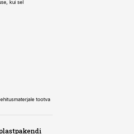
se, kui sel
 ehitusmaterjale tootva
 plastpakendi