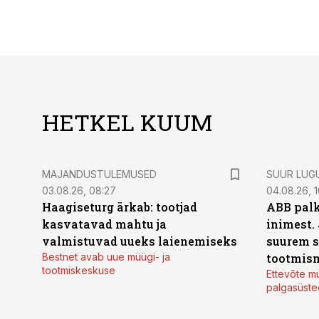
HETKEL KUUM
MAJANDUSTULEMUSED
SUUR LUG
03.08.26, 08:27
04.08.26, 1
Haagiseturg ärkab: tootjad
ABB palk
kasvatavad mahtu ja
inimest.
valmistuvad uueks laienemiseks
suurem s
Bestnet avab uue müügi- ja
tootmis
tootmiskeskuse
Ettevõte mu
palgasüste