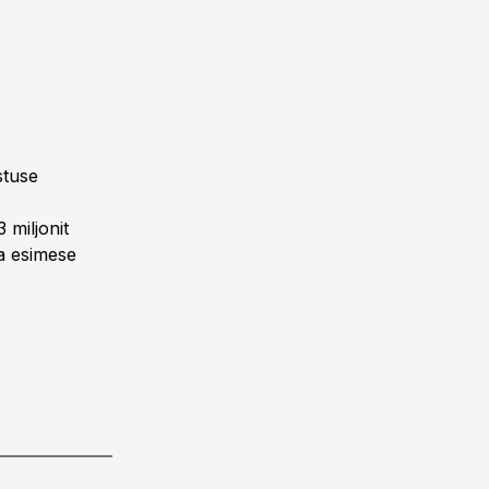
stuse
,
 miljonit
ta esimese