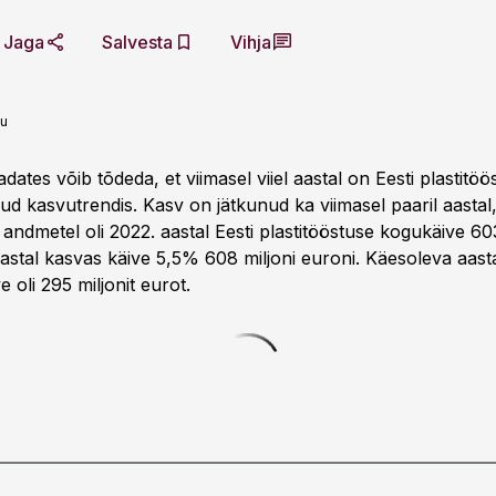
Jaga
Salvesta
Vihja
bu
adates võib tõdeda, et viimasel viiel aastal on Eesti plastitöö
ud kasvutrendis. Kasv on jätkunud ka viimasel paaril aastal
i andmetel oli 2022. aastal Eesti plastitööstuse kogukäive 603
aastal kasvas käive 5,5% 608 miljoni euroni. Käesoleva aas
 oli 295 miljonit eurot.