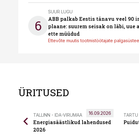
SUUR LUGU
ABB palkab Eestis tänavu veel 90 
6
plaane: suurem seisak on läbi, uue
ette müüdud
Ettevõte muutis tootmistöötajate palgasüste
ÜRITUSED
16.09.2026
TALLINN - IDA-VIRUMAA
TARTU
Energiasäästlikud lahendused
Puidu
2026