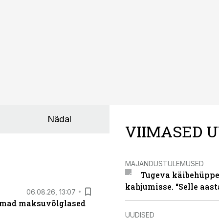
nnakirja järgi.
Nädal
VIIMASED U
MAJANDUSTULEMUSED
Tugeva käibehüppe 
kahjumisse. “Selle aast
06.08.26, 13:07
uremad maksuvõlglased
UUDISED