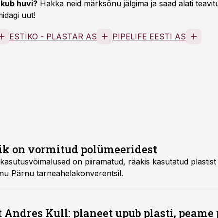
kub huvi?
Hakka neid märksõnu jälgima ja saad alati teavitu
idagi uut!
ESTIKO - PLASTAR AS
PIPELIFE EESTI AS
vik on vormitud polümeeridest
e kasutusvõimalused on piiramatud, rääkis kasutatud plastist
nu Pärnu tarneahelakonverentsil.
t Andres Kull: planeet upub plasti, peame