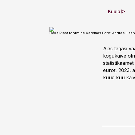
Kuula
Haka Plast tootmine Kadrinas.
Foto:
Andres Haa
Ajas tagasi va
kogukäive oln
statistikaamet
eurot, 2023. 
kuue kuu käive