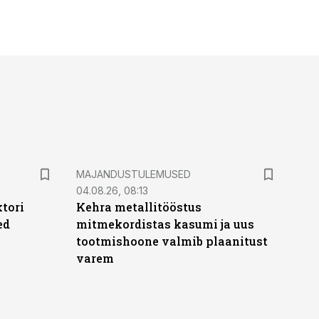
MAJANDUSTULEMUSED
04.08.26, 08:13
ktori
Kehra metallitööstus
ed
mitmekordistas kasumi ja uus
tootmishoone valmib plaanitust
varem