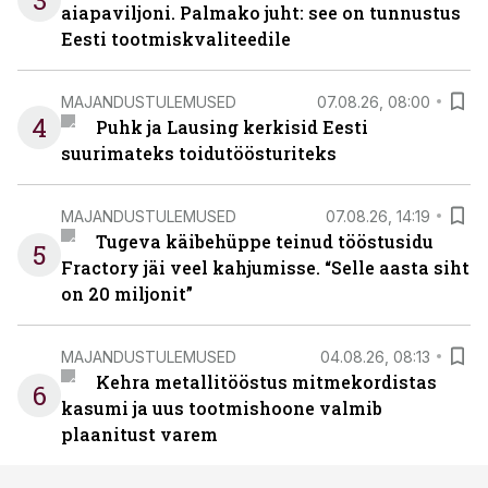
3
aiapaviljoni. Palmako juht: see on tunnustus
Eesti tootmiskvaliteedile
MAJANDUSTULEMUSED
07.08.26, 08:00
4
Puhk ja Lausing kerkisid Eesti
suurimateks toidutöösturiteks
MAJANDUSTULEMUSED
07.08.26, 14:19
Tugeva käibehüppe teinud tööstusidu
5
Fractory jäi veel kahjumisse. “Selle aasta siht
on 20 miljonit”
MAJANDUSTULEMUSED
04.08.26, 08:13
Kehra metallitööstus mitmekordistas
6
kasumi ja uus tootmishoone valmib
plaanitust varem