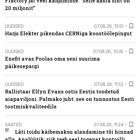
Fractory jäi veel kahjumisse. “Selle aasta siht on
20 miljonit”
UUDISED
07.08.26, 13:51
Harju Elekter pikendas CERNiga koostöölepingut
UUDISED
07.08.26, 13:35
Enefit avas Poolas oma seni suurima
päikesepargi
UUDISED
07.08.26, 11:52
Rallistaar Elfyn Evans ostis Eestis toodetud
aiapaviljoni. Palmako juht: see on tunnustus Eesti
tootmiskvaliteedile
SAATED
07.08.26, 11:24
Läti toidu käibemaksu alandamine tõi hinnad
alla. Analüütik: riik teeb seal tugevat kontrolli