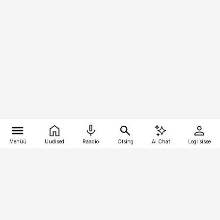
Menüü
Uudised
Raadio
Otsing
AI Chat
Logi sisse
Vana-Lõuna 39/1, 19094 Tallinn
(+372) 667 0111
toostusuudised@toostusuudised.ee