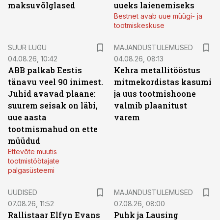
maksuvõlglased
uueks laienemiseks
Bestnet avab uue müügi- ja
tootmiskeskuse
SUUR LUGU
MAJANDUSTULEMUSED
04.08.26, 10:42
04.08.26, 08:13
ABB palkab Eestis
Kehra metallitööstus
tänavu veel 90 inimest.
mitmekordistas kasumi
Juhid avavad plaane:
ja uus tootmishoone
suurem seisak on läbi,
valmib plaanitust
uue aasta
varem
tootmismahud on ette
müüdud
Ettevõte muutis
tootmistöötajate
palgasüsteemi
UUDISED
MAJANDUSTULEMUSED
07.08.26, 11:52
07.08.26, 08:00
Rallistaar Elfyn Evans
Puhk ja Lausing