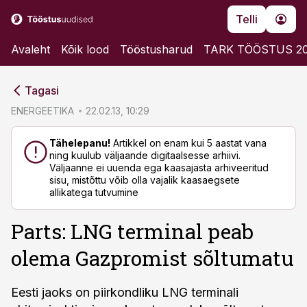
Telli
Avaleht
Kõik lood
Tööstusharud
TARK TÖÖSTUS 2
cebook
cebook
Tagasi
Twitter)
Twitter)
ENERGEETIKA
22.02.13, 10:29
kedIn
kedIn
Tähelepanu!
Artikkel on enam kui 5 aastat vana
ning kuulub väljaande digitaalsesse arhiivi.
ail
ail
Väljaanne ei uuenda ega kaasajasta arhiveeritud
sisu, mistõttu võib olla vajalik kaasaegsete
k
k
allikatega tutvumine
Parts: LNG terminal peab
olema Gazpromist sõltumatu
Eesti jaoks on piirkondliku LNG terminali