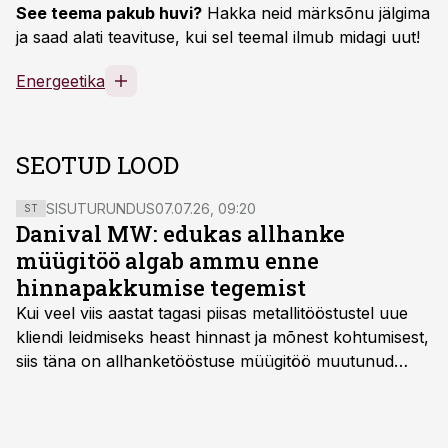
See teema pakub huvi?
Hakka neid märksõnu jälgima
ja saad alati teavituse, kui sel teemal ilmub midagi uut!
Energeetika
SEOTUD LOOD
SISUTURUNDUS
07.07.26, 09:20
ST
Danival MW: edukas allhanke
müügitöö algab ammu enne
hinnapakkumise tegemist
Kui veel viis aastat tagasi piisas metallitööstustel uue
kliendi leidmiseks heast hinnast ja mõnest kohtumisest,
siis täna on allhanketööstuse müügitöö muutunud
märksa pikemaks ja süsteemsemaks. Konkurents on
kasvanud, kliendid kaaluvad otsuseid põhjalikumalt
ning partnerit ei valita enam ainult tootmisvõimekuse