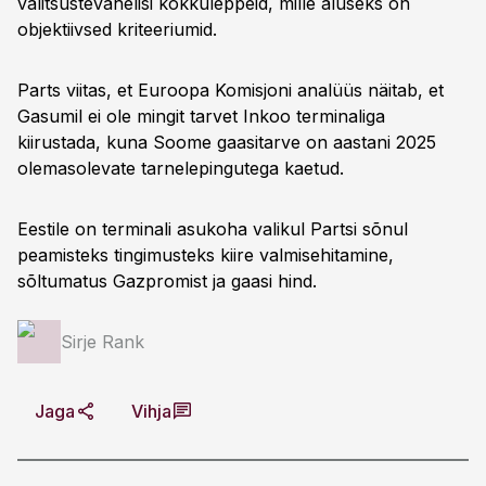
valitsustevahelisi kokkuleppeid, mille aluseks on
objektiivsed kriteeriumid.
Parts viitas, et Euroopa Komisjoni analüüs näitab, et
Gasumil ei ole mingit tarvet Inkoo terminaliga
kiirustada, kuna Soome gaasitarve on aastani 2025
olemasolevate tarnelepingutega kaetud.
Eestile on terminali asukoha valikul Partsi sõnul
peamisteks tingimusteks kiire valmisehitamine,
sõltumatus Gazpromist ja gaasi hind.
Sirje Rank
Jaga
Vihja