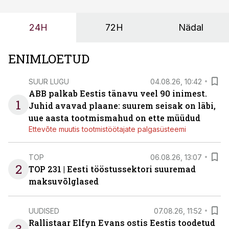
või hinnakirja järgi.
24H
72H
Nädal
ENIMLOETUD
SUUR LUGU
04.08.26, 10:42
ABB palkab Eestis tänavu veel 90 inimest.
1
Juhid avavad plaane: suurem seisak on läbi,
uue aasta tootmismahud on ette müüdud
Ettevõte muutis tootmistöötajate palgasüsteemi
TOP
06.08.26, 13:07
2
TOP 231 | Eesti tööstussektori suuremad
maksuvõlglased
UUDISED
07.08.26, 11:52
Rallistaar Elfyn Evans ostis Eestis toodetud