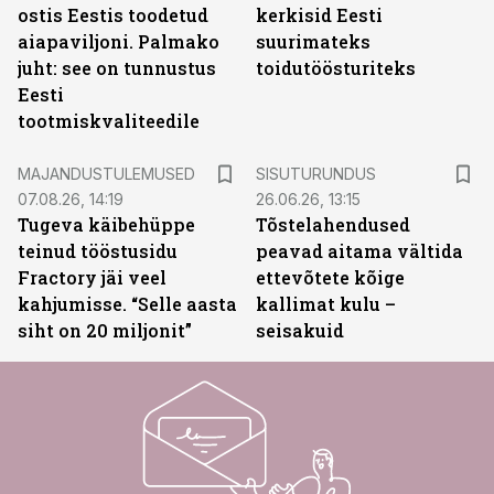
ostis Eestis toodetud
kerkisid Eesti
aiapaviljoni. Palmako
suurimateks
juht: see on tunnustus
toidutöösturiteks
Eesti
tootmiskvaliteedile
ST
MAJANDUSTULEMUSED
SISUTURUNDUS
07.08.26, 14:19
26.06.26, 13:15
Tugeva käibehüppe
Tõstelahendused
teinud tööstusidu
peavad aitama vältida
Fractory jäi veel
ettevõtete kõige
kahjumisse. “Selle aasta
kallimat kulu –
siht on 20 miljonit”
seisakuid