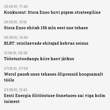
29.09.10, 17:46
Konkurent: Stora Enso huvi pigem strateegiline
29.09.10, 13:19
Stora Enso ehitab 156 mln eest uue tehase
06.09.10, 14:40
BLRT: reisilaevade ehitajad kehvas seisus
31.08.10, 09:38
Tööstustoodangu kiire kasv jätkus
27.08.10, 07:59
Werol paneb uues tehases õlipressid hoogsamalt
tööle
03.08.10, 12:42
Eesti Energia õlitööstuse õnnetuses sai viga kolm
inimest