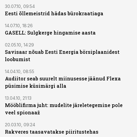
30.07.10, 09:54
Eesti õllemeistrid hädas bürokraatiaga
14.07.10, 18:26
GASELL: Sulgkerge hingamise aasta
02.05.10, 14:29
Savisaar nõuab Eesti Energia börsiplaanidest
loobumist
14.04.10, 08:55
Audiitor seab suurelt miinusesse jäänud Flexa
püsimise küsimärgi alla
13.04.10, 21:13
Mööblifirma juht: mudelite järeletegemine pole
veel spionaaž
20.03.10, 09:24
Rakveres taasavatakse piiritustehas