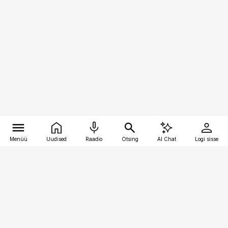
Menüü
Uudised
Raadio
Otsing
AI Chat
Logi sisse
Vana-Lõuna 39/1, 19094 Tallinn
(+372) 667 0111
toostusuudised@toostusuudised.ee