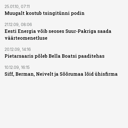
25.01.10, 07:11
Muugalt kostub tsingitünni podin
21.12.09, 08:06
Eesti Energia võib seoses Suur-Pakriga saada
väärteomenetluse
20.12.09, 14:16
Pietarsaaris põleb Bella Boatsi paaditehas
10.12.09, 16:15
Siff, Berman, Neivelt ja Sõõrumaa lõid ühisfirma