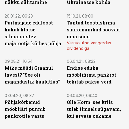
näkku sülitamine
Ukrainasse kolida
20.01.22, 09:23
15.10.21, 08:00
Puitmajade eduloost
Tuntud tööstusfirma
kukub klotse:
suuromanikud söövad
silmapaistev
oma sõnu
majatootja kõrbes põhja
Vastuoluline vangerdus
dividendiga
09.08.21, 16:54
06.04.21, 08:22
Miks müüdi Graanul
Endise eduka
Invest? "See oli
mööblifirma pankrot
majanduslik kaalutlus"
tekitab paksu verd
07.04.20, 08:37
06.04.20, 09:40
Põhjakõrbenud
Olle Horm: see kriis
mööbliäri punnib
tuleb ilmselt sügavam,
pankrotile vastu
kui arvata oskame