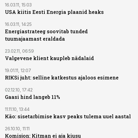
16.03.11, 15:03
USA kiitis Eesti Energia plaanid heaks
16.03.11, 14:25
Energiastrateeg soovitab tunded
tuumajaamast eraldada
23.02.11, 06:59
Valgevene klient kaupleb nädalaid
19.01.11, 12:07
RIKSi juht: selline katkestus ajaloos esimene
02.12.10, 17:42
Gaasi hind langeb 11%
11.11.10, 13:44
Käo: sisetarbimise kasv peaks tulema uuel aastal
26.10.10, 11:11
Komisjon: Kitman ei aja kiusu