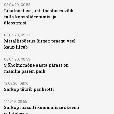
03.04.20, 09:53
Lihatööstuse juht: tööstuses võib
tulla konsolideerumisi ja
üleostmisi
03.04.20, 09:23
Metallitööstus Birger: praegu veel
kaup liigub
03.04.20, 08:59
Sjöholm: mõne aasta pärast on
maailm parem paik
13.02.20, 08:16
Sarkop tüürib pankrotti
14.10.19, 08:55
Sarkop mässiti kummalisse skeemi
ja tülidesse