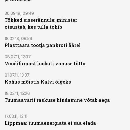
30.09.19, 09:49
Tõkked sisserännule: minister
otsustab, kes tulla tohib
18.02.13, 09:59
Plasttaara tootja pankroti äärel
08.07.11, 12:37
Voodifirmast loobuti vanuse tõttu
01.07.11, 13:37
Kohus mõistis Kalvi õigeks
18.03.11, 15:26
Tuumaavarii raskuse hindamine võtab aega
17.03.11, 13:11
Lippmaa: tuumaenergiata ei saa elada