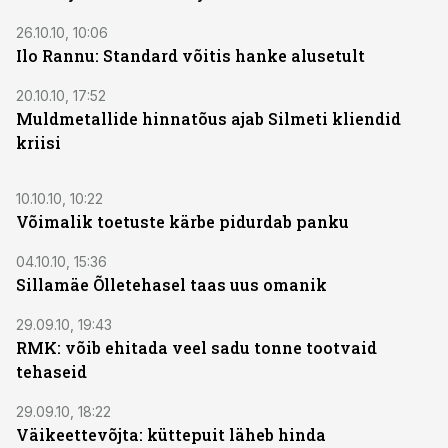
26.10.10, 10:06
Ilo Rannu: Standard võitis hanke alusetult
20.10.10, 17:52
Muldmetallide hinnatõus ajab Silmeti kliendid
kriisi
10.10.10, 10:22
Võimalik toetuste kärbe pidurdab panku
04.10.10, 15:36
Sillamäe Õlletehasel taas uus omanik
29.09.10, 19:43
RMK: võib ehitada veel sadu tonne tootvaid
tehaseid
29.09.10, 18:22
Väikeettevõjta: küttepuit läheb hinda