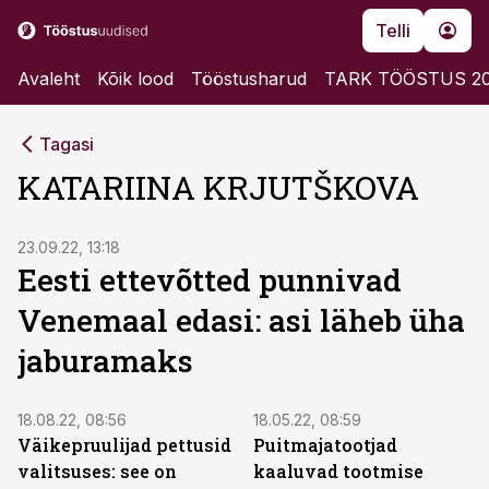
Telli
Avaleht
Kõik lood
Tööstusharud
TARK TÖÖSTUS 2
Tagasi
KATARIINA KRJUTŠKOVA
23.09.22, 13:18
Eesti ettevõtted punnivad
Venemaal edasi: asi läheb üha
jaburamaks
18.08.22, 08:56
18.05.22, 08:59
Väikepruulijad pettusid
Puitmajatootjad
valitsuses: see on
kaaluvad tootmise