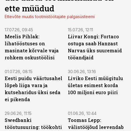
ette müüdud
Ettevõte muutis tootmistöötajate palgasüsteemi
17.07.26, 09:45
15.07.26, 12:11
Meelis Pihlak:
Liivar Kongi: Fortaco
lihatööstuses on
ostuga saab Hanzast
masinate kõrvale vaja
Narvas üks suuremaid
rohkem oskustöölisi
tööandjaid
01.07.26, 08:15
30.06.26, 13:16
Eesti puidu väärtusahel
Liviko Eesti müügitulu
lõpeb liiga vara ja
ületas esimest korda
kutseharidus üksi seda
100 miljoni euro piiri
ei pikenda
29.06.26, 11:15
01.06.26, 10:44
Swedbanki
Toomas Lepp:
tööstusuuring: töökohti
välistööjõud leevendab