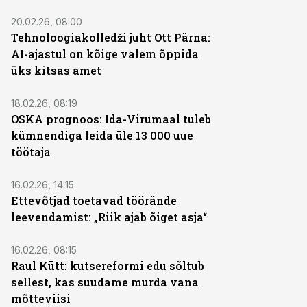
20.02.26, 08:00
Tehnoloogiakolledži juht Ott Pärna:
AI-ajastul on kõige valem õppida
üks kitsas amet
18.02.26, 08:19
OSKA prognoos: Ida-Virumaal tuleb
kümnendiga leida üle 13 000 uue
töötaja
16.02.26, 14:15
Ettevõtjad toetavad töörände
leevendamist: „Riik ajab õiget asja“
16.02.26, 08:15
Raul Kütt: kutsereformi edu sõltub
sellest, kas suudame murda vana
mõtteviisi