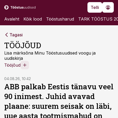
Telli
Avaleht
Kõik lood
Tööstusharud
TARK TÖÖSTUS 2
Tagasi
TÖÖJÕUD
Lisa märksõna Minu Tööstusuudised voogu ja
uudiskirja
Tööjõud
04.08.26, 10:42
ABB palkab Eestis tänavu veel
90 inimest. Juhid avavad
plaane: suurem seisak on läbi,
uue aasta tootmismahud on