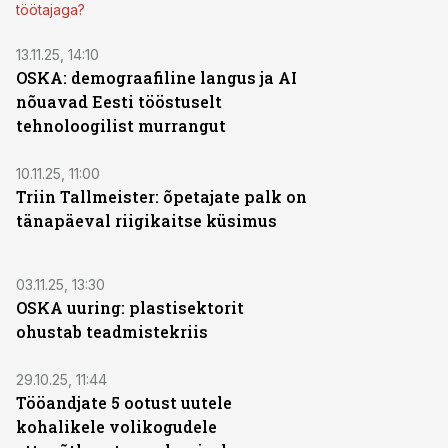
töötajaga?
13.11.25, 14:10
OSKA: demograafiline langus ja AI
nõuavad Eesti tööstuselt
tehnoloogilist murrangut
10.11.25, 11:00
Triin Tallmeister: õpetajate palk on
tänapäeval riigikaitse küsimus
03.11.25, 13:30
OSKA uuring: plastisektorit
ohustab teadmistekriis
29.10.25, 11:44
Tööandjate 5 ootust uutele
kohalikele volikogudele