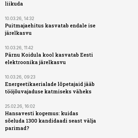
liikuda
10.03.26, 14:32
Puitmajaehitus kasvatab endale ise
järelkasvu
10.03.26, 11:42
Pärnu Koidula kool kasvatab Eesti
elektroonika järelkasvu
10.03.26, 09:23
Energeetikaerialade lõpetajaid jääb
tööjõuvajaduse katmiseks väheks
ST
25.02.26, 16:02
Hansavesti kogemus: kuidas
sõeluda 1300 kandidaadi seast välja
parimad?