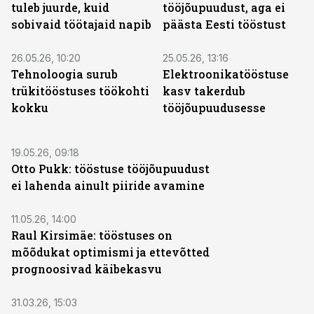
tuleb juurde, kuid
tööjõupuudust, aga ei
sobivaid töötajaid napib
päästa Eesti tööstust
26.05.26, 10:20
25.05.26, 13:16
Tehnoloogia surub
Elektroonikatööstuse
trükitööstuses töökohti
kasv takerdub
kokku
tööjõupuudusesse
19.05.26, 09:18
Otto Pukk: tööstuse tööjõupuudust
ei lahenda ainult piiride avamine
11.05.26, 14:00
Raul Kirsimäe: tööstuses on
mõõdukat optimismi ja ettevõtted
prognoosivad käibekasvu
31.03.26, 15:03