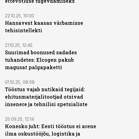
ettevõtluse tugevdamiseks
ST
22.10.25, 10:00
Hansavest kaasas värbamisse
tehisintellekti
21.10.25, 12:45
Suurimad boonused sadades
tuhandetes: Elcogen pakub
magusat palgapaketti
01.10.25, 08:08
Tööstus vajab nutikaid tegijaid:
ehitusmaterjalitootjad otsivad
insenere ja tehnilisi spetsialiste
25.09.25, 12:14
Konesko juht: Eesti tööstus ei arene
ilma oskustööjõu, logistika ja