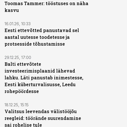
Toomas Tammer: tööstuses on näha
kasvu
16.01.26, 10:33
Eesti ettevõtted panustavad sel
aastal uutesse toodetesse ja
protsesside tõhustamisse
29.12.25, 17:00
Balti ettevõtete
investeerimisplaanid lähevad
lahku. Läti panustab inimestesse,
Eesti küberturvalisusse, Leedu
rohepöördesse
18.12.25, 15:15
Valitsus leevendas välistööjõu
reegleid: töörände suurendamine
sai rohelise tule