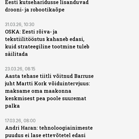
Eesti kutseharidusse lisanduvad
drooni- ja robootikaõpe
31.03.26, 10:30
OSKA: Eesti rõiva- ja
tekstiilitööstus kahaneb edasi,
kuid strateegiline tootmine tuleb
säilitada
23.03.26, 08:15
Aasta tehase tiitli võitnud Barruse
juht Martti Kork võiduintervjuus:
maksame oma maakonna
keskmisest pea poole suuremat
palka
17.03.26, 08:00
Andri Haran: tehnoloogiainimeste
puudus ei lase ettevõtetel edasi