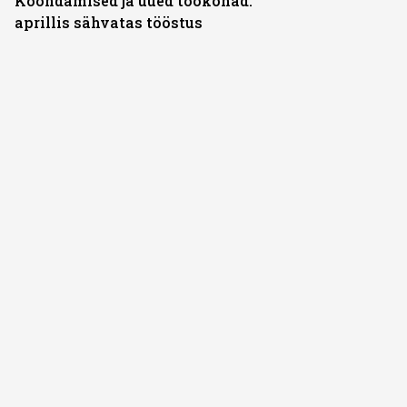
Koondamised ja uued töökohad:
aprillis sähvatas tööstus