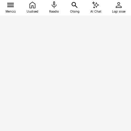
Menüü
Uudised
Raadio
Otsing
AI Chat
Logi sisse
Vana-Lõuna 39/1, 19094 Tallinn
(+372) 667 0111
toostusuudised@toostusuudised.ee
Telli
Reklaam
Firmast
Sisu kasutamisõigused
Ajakirjaniku
eetikakoodeks
Üldtingimused
Privaatsustingimused
Küpsiste poliitika
KKK
Eesti Meediaettevõtete
Eelistuste haldamine
Liit