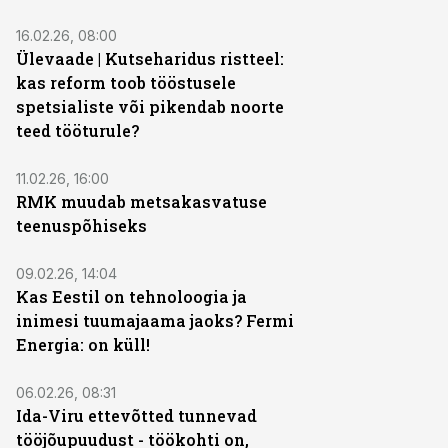
16.02.26, 08:00
Ülevaade | Kutseharidus ristteel:
kas reform toob tööstusele
spetsialiste või pikendab noorte
teed tööturule?
11.02.26, 16:00
RMK muudab metsakasvatuse
teenuspõhiseks
09.02.26, 14:04
Kas Eestil on tehnoloogia ja
inimesi tuumajaama jaoks? Fermi
Energia: on küll!
06.02.26, 08:31
Ida-Viru ettevõtted tunnevad
tööjõupuudust - töökohti on,