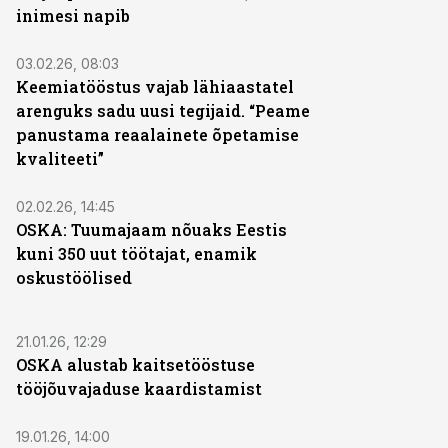
inimesi napib
03.02.26, 08:03
Keemiatööstus vajab lähiaastatel
arenguks sadu uusi tegijaid. “Peame
panustama reaalainete õpetamise
kvaliteeti”
02.02.26, 14:45
OSKA: Tuumajaam nõuaks Eestis
kuni 350 uut töötajat, enamik
oskustöölised
21.01.26, 12:29
OSKA alustab kaitsetööstuse
tööjõuvajaduse kaardistamist
19.01.26, 14:00