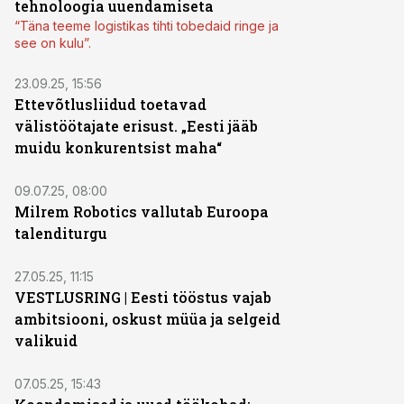
tehnoloogia uuendamiseta
“Täna teeme logistikas tihti tobedaid ringe ja
see on kulu”.
23.09.25, 15:56
Ettevõtlusliidud toetavad
välistöötajate erisust. „Eesti jääb
muidu konkurentsist maha“
09.07.25, 08:00
Milrem Robotics vallutab Euroopa
talenditurgu
27.05.25, 11:15
VESTLUSRING | Eesti tööstus vajab
ambitsiooni, oskust müüa ja selgeid
valikuid
07.05.25, 15:43