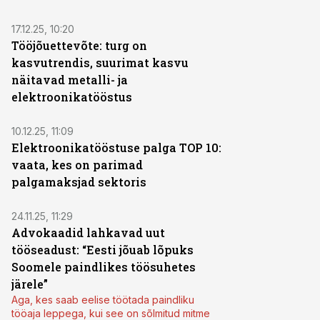
17.12.25, 10:20
Tööjõuettevõte: turg on
kasvutrendis, suurimat kasvu
näitavad metalli- ja
elektroonikatööstus
10.12.25, 11:09
Elektroonikatööstuse palga TOP 10:
vaata, kes on parimad
palgamaksjad sektoris
24.11.25, 11:29
Advokaadid lahkavad uut
tööseadust: “Eesti jõuab lõpuks
Soomele paindlikes töösuhetes
järele”
Aga, kes saab eelise töötada paindliku
tööaja leppega, kui see on sõlmitud mitme