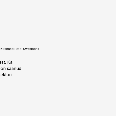
 Kirsimäe.
Foto:
Swedbank
est. Ka
t on saanud
ektori