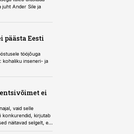
juht Ander Sile ja
i päästa Eesti
ööstusele tööjõuga
 kohaliku inseneri- ja
entsivõimet ei
jal, vaid selle
i konkurendid, kirjutab
d näitavad selgelt, et
gi kaks korda suurema