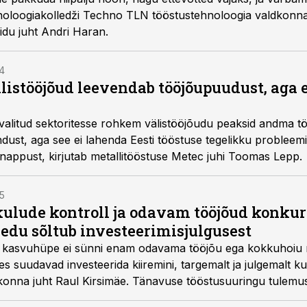
noloogiakolledži Techno TLN tööstustehnoloogia valdkonna 
idu juht Andri Haran.
44
listööjõud leevendab tööjõupuudust, aga e
 valitud sektoritesse rohkem välistööjõudu peaksid andma t
ust, aga see ei lahenda Eesti tööstuse tegelikku probleemi:
appust, kirjutab metallitööstuse Metec juhi Toomas Lepp.
15
kulude kontroll ja odavam tööjõud konkur
 edu sõltub investeerimisjulgusest
e kasvuhüpe ei sünni enam odavama tööjõu ega kokkuhoiu na
s suudavad investeerida kiiremini, targemalt ja julgemalt ku
konna juht Raul Kirsimäe. Tänavuse tööstusuuringu tulemuse
d ettevõtted saavutavad ülejäänud ettevõtetega võrreldes li