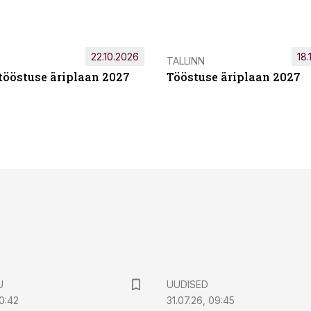
22.10.2026
18.
TALLINN
tööstuse äriplaan 2027
Tööstuse äriplaan 2027
U
UUDISED
0:42
31.07.26, 09:45