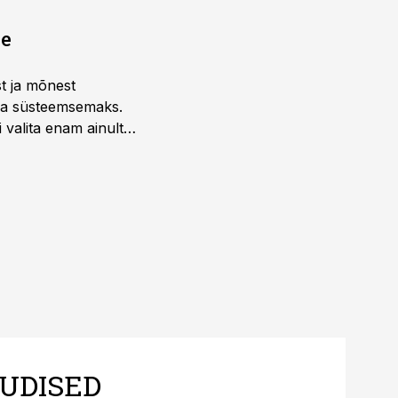
ne
st ja mõnest
 ja süsteemsemaks.
 valita enam ainult
UDISED