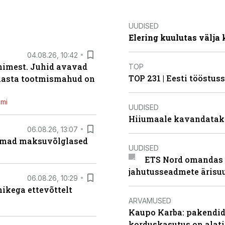
UUDISED
Elering kuulutas välja
04.08.26, 10:42
inimest. Juhid avavad
TOP
TOP 231 | Eesti tööstu
 aasta tootmismahud on
emi
UUDISED
Hiiumaale kavandatak
06.08.26, 13:07
uremad maksuvõlglased
UUDISED
ETS Nord omandas 
jahutusseadmete ärisu
06.08.26, 10:29
kega ettevõttelt
ARVAMUSED
Kaupo Karba: pakendide
korduskasutus on alat