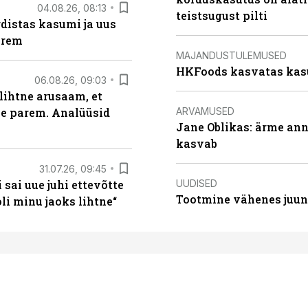
04.08.26, 08:13
teistsugust pilti
distas kasumi ja uus
arem
MAJANDUSTULEMUSED
HKFoods kasvatas kas
06.08.26, 09:03
lihtne arusaam, et
ARVAMUSED
le parem. Analüüsid
Jane Oblikas: ärme anna
kasvab
31.07.26, 09:45
UUDISED
sai uue juhi ettevõtte
Tootmine vähenes juuni
i minu jaoks lihtne“