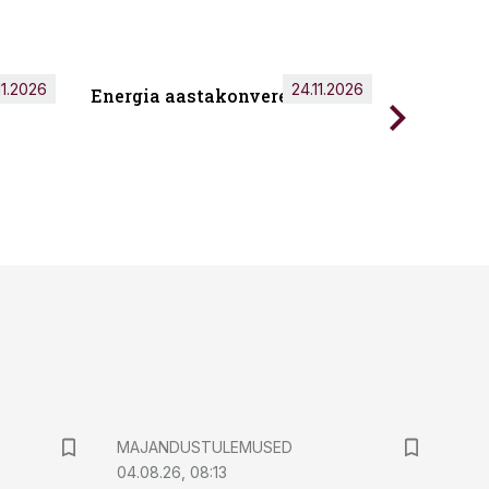
11.2026
24.11.2026
Energia aastakonverents 2026
Tark töö
MAJANDUSTULEMUSED
04.08.26, 08:13