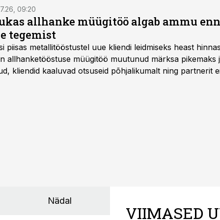
7.26, 09:20
ukas allhanke müügitöö algab ammu en
e tegemist
asi piisas metallitööstustel uue kliendi leidmiseks heast hinna
a on allhanketööstuse müügitöö muutunud märksa pikemaks
 kliendid kaaluvad otsuseid põhjalikumalt ning partnerit ei
nnakirja järgi.
Nädal
VIIMASED U