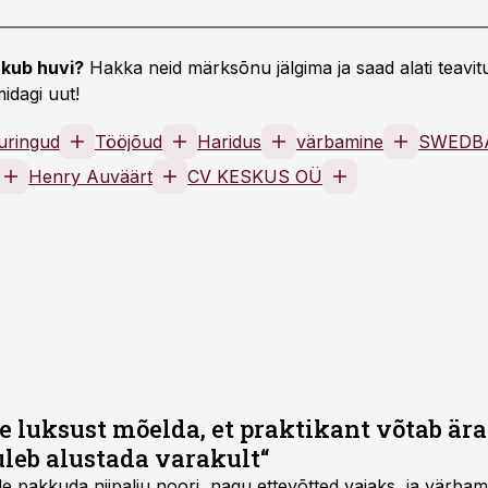
kub huvi?
Hakka neid märksõnu jälgima ja saad alati teavitu
idagi uut!
uringud
Tööjõud
Haridus
värbamine
SWEDB
Henry Auväärt
CV KESKUS OÜ
e luksust mõelda, et praktikant võtab ära 
leb alustada varakult“
ele pakkuda niipalju noori, nagu ettevõtted vajaks, ja värba