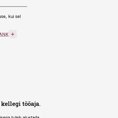
se, kui sel
ANK
kellegi tööaja.
misega tuleb alustada