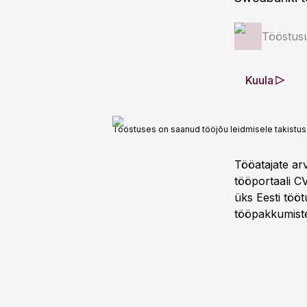
Tööstus
Kuula
Tööstuses on saanud tööjõu leidmisele takistus
Tööatajate ar
tööportaali C
üks Eesti töö
tööpakkumiste