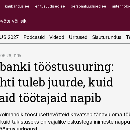
kaubandus.ee
ehitusuudised.ee
personaliuudised.ee
aritehnolo
Infopank
Radar
US 2027
Podcastid
Videod
Üritused
Sisuturundus
T
06.26, 11:15
anki tööstusuuring:
hti tuleb juurde, kuid
aid töötajaid napib
olmandik tööstusettevõtteid kavatseb tänavu oma töö
kuid takistuseks on vajalike oskustega inimeste nappu
ööstusuuringust.