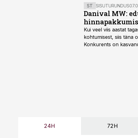
kasumimarginaali.
ST
SISUTURUNDUS
07.0
Danival MW: ed
hinnapakkumis
Kui veel viis aastat tag
kohtumisest, siis tän
Konkurents on kasvanud,
tootmisvõimekuse või hi
24H
72H