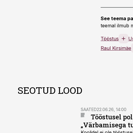
See teema pa
teemal ilmub m
Tööstus
U
Raul Kirsimäe
SEOTUD LOOD
SAATED
22.06.26, 14:00
Tööstusel pol
„Värbamisega tu
Koolidel ei ole tööstus