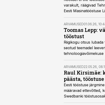
varakult, räägivad Teh
Eesti Masinatööstuse Li
ARVAMUSED
01.06.26, 10:
Toomas Lepp: vä
tööstust
Riigikogu otsus lubada
seotud teemadel leevend
tehnoloogiavõimekuse n
ARVAMUSED
22.05.26, 08:
Raul Kirsimäe: 
päästa, tööstuse
Eesti tööstuse järgmin
määravad ettevõtted, ke
Swedbank
i tööstusosa
aktiivselt investeeriva