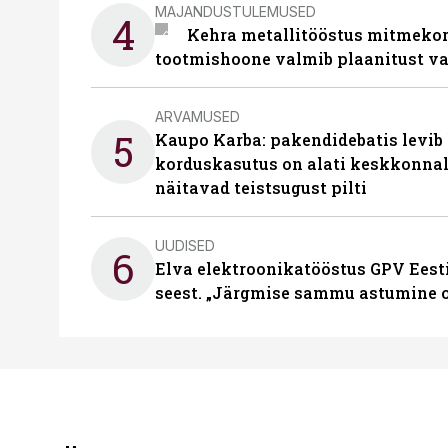
MAJANDUSTULEMUSED
4
Kehra metallitööstus mitmekor
tootmishoone valmib plaanitust v
ARVAMUSED
5
Kaupo Karba: pakendidebatis levib 
korduskasutus on alati keskkonna
näitavad teistsugust pilti
UUDISED
6
Elva elektroonikatööstus GPV Eesti 
seest. „Järgmise sammu astumine ol