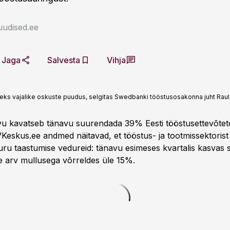
uudised.ee
Jaga
Salvesta
Vihja
eks vajalike oskuste puudus, selgitas Swedbanki tööstusosakonna juht Raul
vu kavatseb tänavu suurendada 39% Eesti tööstusettevõtet
VKeskus.ee andmed näitavad, et tööstus- ja tootmissektoris
turu taastumise vedureid: tänavu esimeses kvartalis kasvas s
 arv mullusega võrreldes üle 15%.