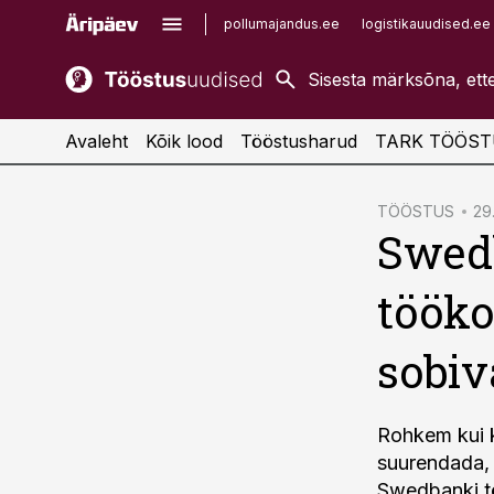
pollumajandus.ee
logistikauudised.ee
kaubandus.ee
imelineajalugu.ee
kinnisvarauudised.ee
imelineteadus.ee
Avaleht
Kõik lood
Tööstusharud
TARK TÖÖST
cebook
TÖÖSTUS
29.
Swedb
Twitter)
kedIn
tööko
ail
sobiv
k
Rohkem kui k
suurendada, 
Swedbanki t