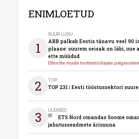
ENIMLOETUD
SUUR LUGU
ABB palkab Eestis tänavu veel 90 
1
plaane: suurem seisak on läbi, uue
ette müüdud
Ettevõte muutis tootmistöötajate palgasüste
TOP
2
TOP 231 | Eesti tööstussektori su
UUDISED
3
ETS Nord omandas Soome omani
jahutusseadmete ärisuuna