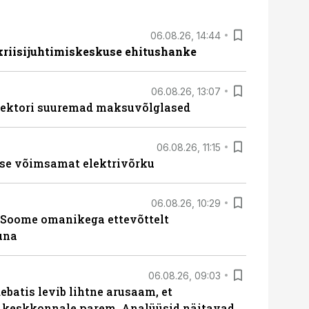
06.08.26, 14:44
 kriisijuhtimiskeskuse ehitushanke
06.08.26, 13:07
ssektori suuremad maksuvõlglased
06.08.26, 11:15
se võimsamat elektrivõrku
06.08.26, 10:29
Soome omanikega ettevõttelt
una
06.08.26, 09:03
batis levib lihtne arusaam, et
i keskkonnale parem. Analüüsid näitavad