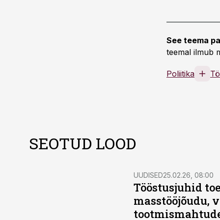
See teema pa
teemal ilmub m
Poliitika
Tö
SEOTUD LOOD
UUDISED
25.02.26, 08:00
Tööstusjuhid to
masstööjõudu, va
tootmismahtude 