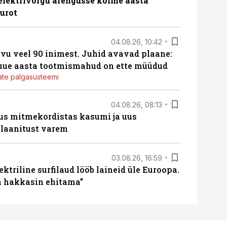
b elektrivõrgu arengusse kolme aasta
eurot
04.08.26, 10:42
vu veel 90 inimest. Juhid avavad plaane:
 uue aasta tootmismahud on ette müüdud
jate palgasüsteemi
04.08.26, 08:13
us mitmekordistas kasumi ja uus
laanitust varem
03.08.26, 16:59
ektriline surfilaud lööb laineid üle Euroopa.
ja hakkasin ehitama”