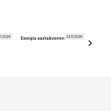
11.2026
24.11.2026
Energia aastakonverents 2026
Tark töö