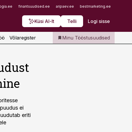
Iseteenindus
ogia.ee
finantsuudised.ee
aripaev.ee
bestmarketing.ee
finantsu
Telli Tööstusuudised
Küsi AI-lt
Telli
Logi sisse
öö
Võlaregister
Minu Tööstusuudised
uudust
mine
oritesse
upuudus ei
uudutab eriti
ele