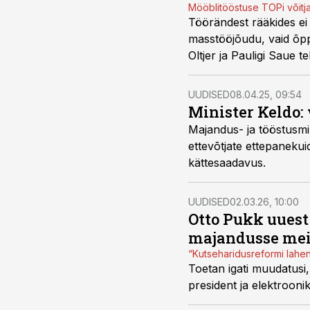
Mööblitööstuse TOPi võitja
Töörändest rääkides ei 
masstööjõudu, vaid õpp
Oltjer ja Pauligi Saue t
aitab see vältida tootm
UUDISED
08.04.25, 09:54
Minister Keldo:
Majandus- ja tööstusmin
ettevõtjate ettepaneku
kättesaadavus.
UUDISED
02.03.26, 10:00
Otto Pukk uuest
majandusse meie
“Kutseharidusreformi lahe
Toetan igati muudatusi,
president ja elektrooni