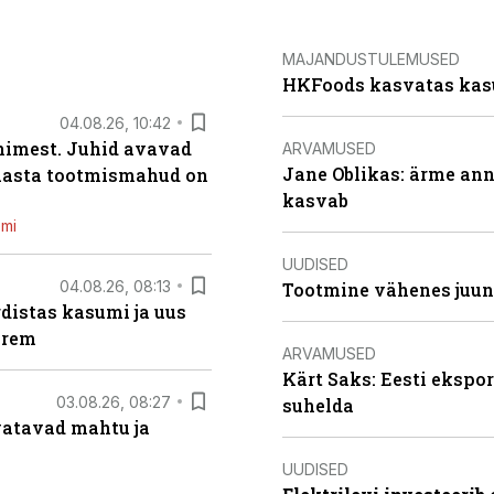
MAJANDUSTULEMUSED
HKFoods kasvatas kas
04.08.26, 10:42
inimest. Juhid avavad
ARVAMUSED
Jane Oblikas: ärme anna
 aasta tootmismahud on
kasvab
emi
UUDISED
04.08.26, 08:13
Tootmine vähenes juuni
distas kasumi ja uus
arem
ARVAMUSED
Kärt Saks: Eesti ekspor
03.08.26, 08:27
suhelda
vatavad mahtu ja
UUDISED