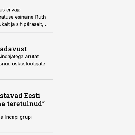
us ei vaja
hatuse esinaine Ruth
alt ja sihipäraselt,
kinnitas Üürike.
aadavust
indajatega arutati
usnud oskustöötajate
ustavad Eesti
ma teretulnud“
es Incapi grupi