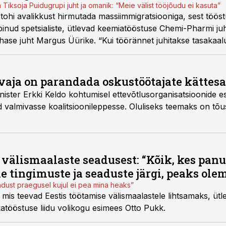
 Tiksoja Puidugrupi juht ja omanik: “Meie välist tööjõudu ei kasuta”
tohi avalikkust hirmutada massiimmigratsiooniga, sest tööst
inud spetsialiste, ütlevad keemiatööstuse Chemi-Pharmi ju
ehase juht Margus Üürike. “Kui töörännet juhitakse tasakaaluk
ismahtude vähenemist ja hoida ettevõtteid Eestis tugevana,” 
 vaja on parandada oskustöötajate kättes
ister Erkki Keldo kohtumisel ettevõtlusorganisatsioonide es
id valmivasse koalitsioonileppesse. Oluliseks teemaks on tõ
 välismaalaste seadusest: “Kõik, kes pan
 tingimuste ja seaduste järgi, peaks ole
ndust praegusel kujul ei pea mina heaks”
 mis teevad Eestis töötamise välismaalastele lihtsamaks, ütl
katööstuse liidu volikogu esimees Otto Pukk.