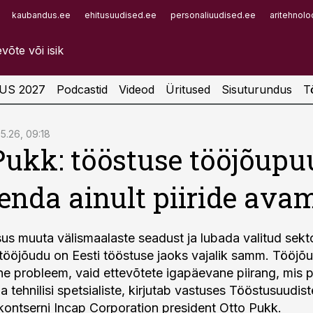
kaubandus.ee
ehitusuudised.ee
personaliuudised.ee
aritehnolo
Infopank
Radar
US 2027
Podcastid
Videod
Üritused
Sisuturundus
T
05.26, 09:18
Pukk: tööstuse tööjõup
henda ainult piiride ava
sus muuta välismaalaste seadust ja lubada valitud sekt
tööjõudu on Eesti tööstuse jaoks vajalik samm. Tööjõ
ine probleem, vaid ettevõtete igapäevane piirang, mis p
ja tehnilisi spetsialiste, kirjutab vastuses Tööstusuudist
kontserni Incap Corporation president Otto Pukk.