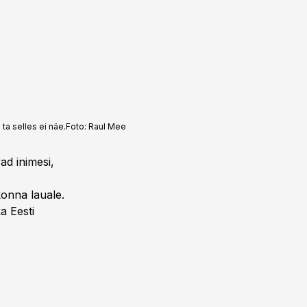
ta selles ei näe.
Foto:
Raul Mee
ad inimesi,
konna lauale.
a Eesti