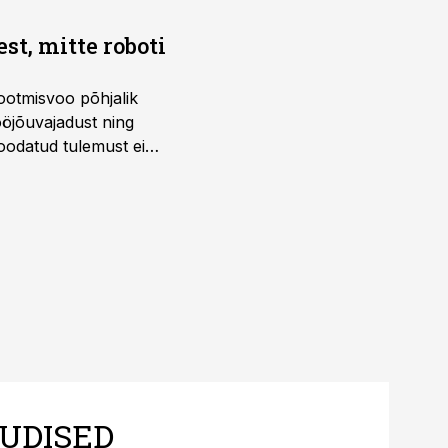
t, mitte roboti
ootmisvoo põhjalik
öjõuvajadust ning
 oodatud tulemust ei
 tegevjuht Sander
UDISED