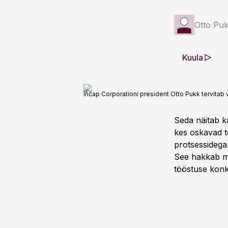
Otto Pu
Kuula
Incap Corporationi president Otto Pukk tervitab
Seda näitab k
kes oskavad t
protsessidega.
See hakkab mõ
tööstuse konk