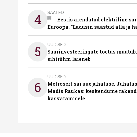
SAATED
4
Eestis arendatud elektriline sur
Euroopa. “Ladusin säästud alla ja 
UUDISED
5
Suurinvesteeringute toetus muutub:
sihtrühm laieneb
UUDISED
6
Metrosert sai uue juhatuse. Juhatu
Madis Raukas: keskendume rakend
kasvatamisele