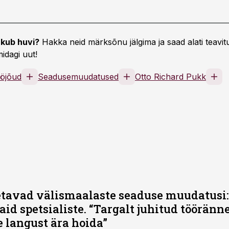
kub huvi?
Hakka neid märksõnu jälgima ja saad alati teavitu
idagi uut!
öjõud
Seadusemuudatused
Otto Richard Pukk
etavad välismaalaste seaduse muudatusi:
id spetsialiste. “Targalt juhitud tööränne
langust ära hoida”