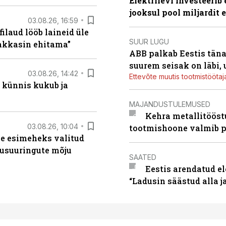
Elektrilevi investeeri
jooksul pool miljardit 
03.08.26, 16:59
filaud lööb laineid üle
SUUR LUGU
hakkasin ehitama”
ABB palkab Eestis täna
suurem seisak on läbi,
03.08.26, 14:42
Ettevõte muutis tootmistööta
 künnis kukub ja
MAJANDUSTULEMUSED
Kehra metallitööst
03.08.26, 10:04
tootmishoone valmib p
se esimeheks valitud
usuuringute mõju
SAATED
Eestis arendatud el
“Ladusin säästud alla 