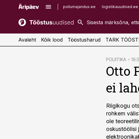
pollumajandus.ee
logistikauudised.ee
kaubandus.ee
imelineajalugu.ee
kinnisvarauudised.ee
imelineteadus.ee
Avaleht
Kõik lood
Tööstusharud
TARK TÖÖST
cebook
POLIITIKA
19.
Otto 
Twitter)
kedIn
ei la
ail
k
Riigikogu ot
rohkem välis
ole teoreetil
oskustöölisi 
elektroonika