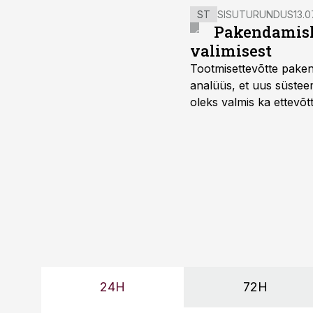
ST
SISUTURUNDUS
13.0
Pakendamisli
valimisest
Tootmisettevõtte paken
analüüs, et uus süstee
oleks valmis ka ettevõt
too, nendib tootmise j
Mitendorf.
24H
72H