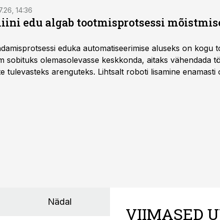
7.26, 14:36
ini edu algab tootmisprotsessi mõistmises
damisprotsessi eduka automatiseerimise aluseks on kogu t
m sobituks olemasolevasse keskkonda, aitaks vähendada tö
te tulevasteks arenguteks. Lihtsalt roboti lisamine enamasti
a tööstuse automatiseerimislahenduste arendaja Smitech OÜ
Nädal
VIIMASED U