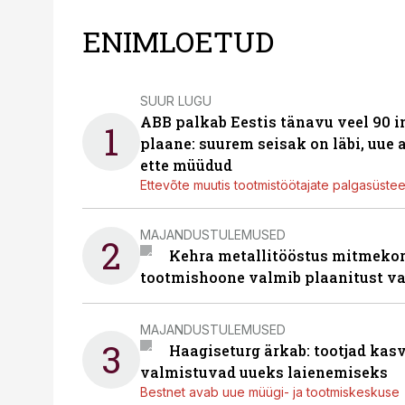
ENIMLOETUD
SUUR LUGU
ABB palkab Eestis tänavu veel 90 
1
plaane: suurem seisak on läbi, uue
ette müüdud
Ettevõte muutis tootmistöötajate palgasüste
MAJANDUSTULEMUSED
2
Kehra metallitööstus mitmekor
tootmishoone valmib plaanitust v
MAJANDUSTULEMUSED
3
Haagiseturg ärkab: tootjad kas
valmistuvad uueks laienemiseks
Bestnet avab uue müügi- ja tootmiskeskuse