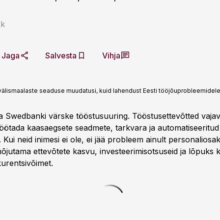
kk
Jaga
Salvesta
Vihja
 välismaalaste seaduse muudatusi, kuid lahendust Eesti tööjõuprobleemidele 
a Swedbanki värske tööstusuuring. Tööstusettevõtted vajav
öötada kaasaegsete seadmete, tarkvara ja automatiseeritud
 Kui neid inimesi ei ole, ei jää probleem ainult personaliosa
jutama ettevõtete kasvu, investeerimisotsuseid ja lõpuks k
urentsivõimet.