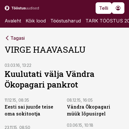
Telli
Avaleht
Kõik lood
Tööstusharud
TARK TÖÖSTUS 2
Tagasi
VIRGE HAAVASALU
03.03.16, 13:22
Kuulutati välja Vändra
Ökopagari pankrot
11.12.15, 08:35
08.12.15, 16:05
Eesti sai juurde teise
Vändra Ökopagari
oma sokitootja
müük lõpusirgel
03.06.15, 10:18
23.11.15, 08:50