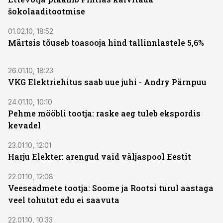
šokolaaditootmise
01.02.10, 18:52
Märtsis tõuseb toasooja hind tallinnlastele 5,6%
26.01.10, 18:23
VKG Elektriehitus saab uue juhi - Andry Pärnpuu
24.01.10, 10:10
Pehme mööbli tootja: raske aeg tuleb ekspordis
kevadel
23.01.10, 12:01
Harju Elekter: arengud vaid väljaspool Eestit
22.01.10, 12:08
Veeseadmete tootja: Soome ja Rootsi turul aastaga
veel tohutut edu ei saavuta
22.01.10, 10:33