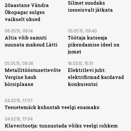
Silmet suudaks
20aastane Vändra
iseseisvalt jätkata
Ökopagar sulges
vaikselt uksed
08.05.15, 09:14
05.05.15, 09:40
Altia võib samuti
Töötaja katseaja
suunata maksud Lätti
pikendamise ideel on
jumet
05.05.15, 09:28
18.03.15, 15:31
Metallitööstusettevõte
Elektrilevi juht:
Vergine haub
elektrifirmad kardavad
börsiplaane
konkurentsi
04.02.15, 17:07
Teenetemärk kohustab veelgi enamaks
04.02.15, 17:04
Klaveritootja: tunnustada võiks veelgi rohkem