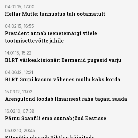
04.02.15, 17:00
Hellar Mutle: tunnustus tuli ootamatult
04.02.15, 16:55
President annab teenetemärgi viiele
tootmisettevõtte juhile
14.01.15, 15:22
BLRT väikeaktsionär: Bermanid pugesid varju
04.06.12, 12:21
BLRT Grupi kasum vähenes mullu kaks korda
15.03.12, 13:02
Arengufond loodab Ilmarisest raha tagasi saada
16.02.10, 07:38
Pärnu Scanfili ema suunab jõud Eestisse
05.02.10, 20:45
Ettevõtja plaanib Pihtlas käivitada