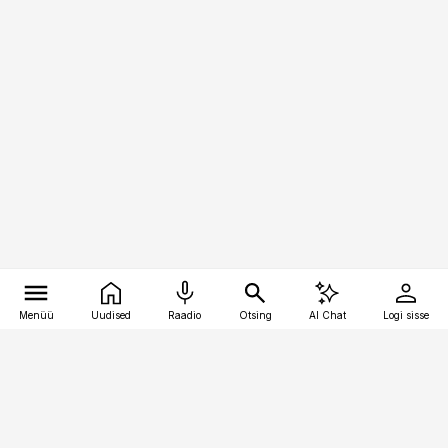
Menüü
Uudised
Raadio
Otsing
AI Chat
Logi sisse
Vana-Lõuna 39/1, 19094 Tallinn
(+372) 667 0111