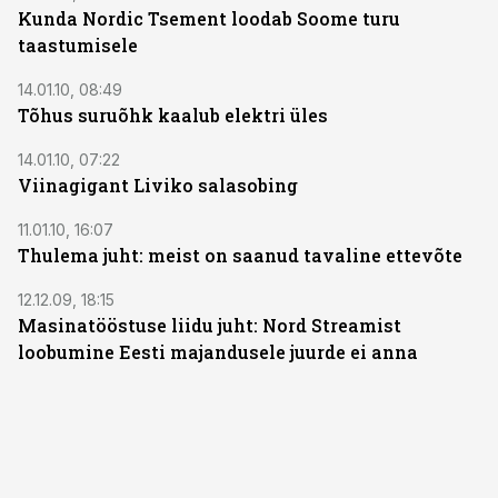
Kunda Nordic Tsement loodab Soome turu
taastumisele
14.01.10, 08:49
Tõhus suruõhk kaalub elektri üles
14.01.10, 07:22
Viinagigant Liviko salasobing
11.01.10, 16:07
Thulema juht: meist on saanud tavaline ettevõte
12.12.09, 18:15
Masinatööstuse liidu juht: Nord Streamist
loobumine Eesti majandusele juurde ei anna