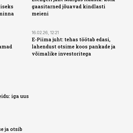
miseks
gaasitarned jõuavad kindlasti
 minna
meieni
16.02.26, 12:21
E-Piima juht: tehas töötab edasi,
aamad
lahendust otsime koos pankade ja
võimalike investoritega
idu: iga uus
e ja otsib