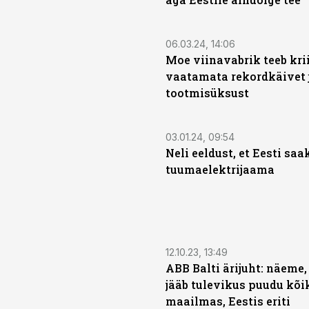
06.03.24, 14:06
Moe viinavabrik teeb krii
vaatamata rekordkäivet j
tootmisüksust
03.01.24, 09:54
Neli eeldust, et Eesti saa
tuumaelektrijaama
12.10.23, 13:49
ABB Balti ärijuht: näeme,
jääb tulevikus puudu kõi
maailmas, Eestis eriti