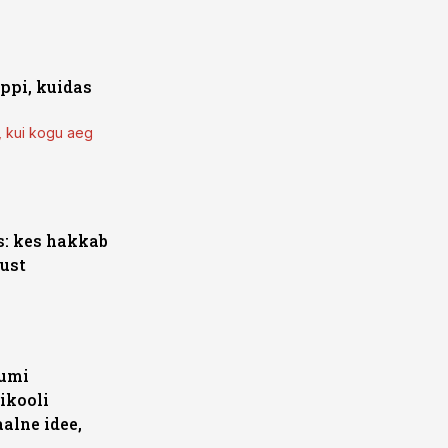
appi, kuidas
, kui kogu aeg
: kes hakkab
ust
iumi
ikooli
alne idee,