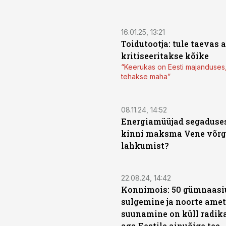
16.01.25, 13:21
Toidutootja: tule taevas 
kritiseeritakse kõike
“Keerukas on Eesti majanduses
tehakse maha”
08.11.24, 14:52
Energiamüüjad segaduses
kinni maksma Vene võrg
lahkumist?
22.08.24, 14:42
Konnimois: 50 gümnaas
sulgemine ja noorte amet
suunamine on küll radika
aga Eestile ainuõige tee