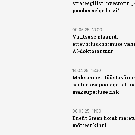
strateegilist investorit. 
puudus selge huvi“
09.05.25, 13:00
Valitsuse plaanid:
ettevõtluskoormuse väh
AI-doktorantuur
14.04.25, 15:30
Maksuamet: tööstusfirm
seotud osapoolega tehin
maksupettuse risk
06.03.25, 11:00
Enefit Green hoiab meret
mõttest kinni