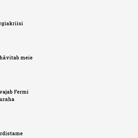
rgiakriisi
 hävitab meie
vajab Fermi
nuraha
ordistame