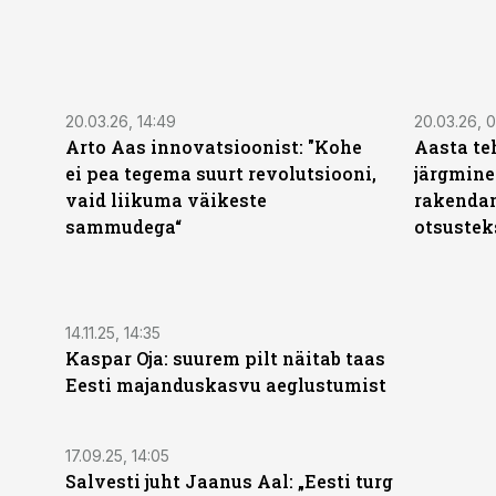
20.03.26, 14:49
20.03.26, 
Arto Aas innovatsioonist: "Kohe
Aasta teh
ei pea tegema suurt revolutsiooni,
järgmine
vaid liikuma väikeste
rakenda
sammudega“
otsustek
14.11.25, 14:35
Kaspar Oja: suurem pilt näitab taas
Eesti majanduskasvu aeglustumist
17.09.25, 14:05
Salvesti juht Jaanus Aal: „Eesti turg