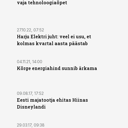
vaja tehnoloogiaõpet
27.10.22, 07:52
Harju Elektri juht: veel ei usu, et
kolmas kvartal aasta päästab
04.11.21, 14:00
Kõrge energiahind sunnib ärkama
09.08.17, 17:52
Eesti majatootja ehitas Hiinas
Disneylandi
29.03.17, 09:38