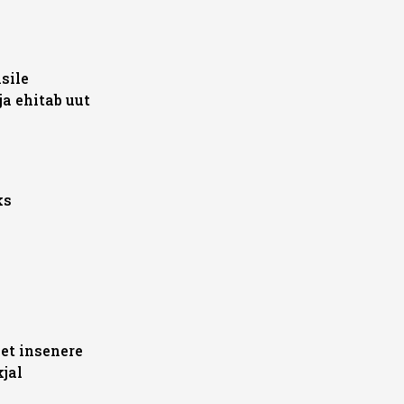
sile
a ehitab uut
ks
 et insenere
kjal