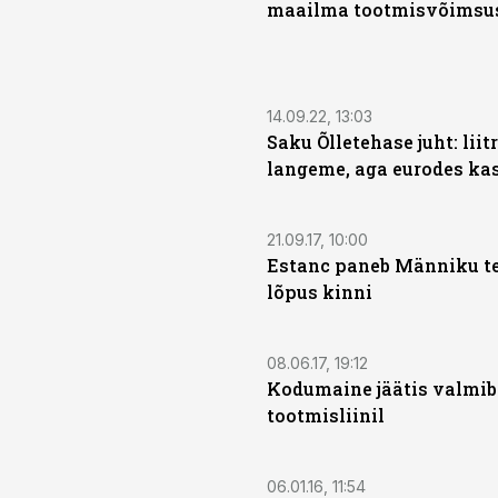
maailma tootmisvõimsu
14.09.22, 13:03
Saku Õlletehase juht: liit
langeme, aga eurodes k
21.09.17, 10:00
Estanc paneb Männiku t
lõpus kinni
08.06.17, 19:12
Kodumaine jäätis valmib 
tootmisliinil
06.01.16, 11:54