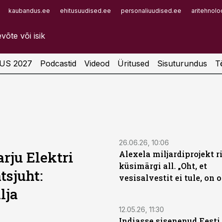
kaubandus.ee
ehitusuudised.ee
personaliuudised.ee
aritehnolo
Infopank
Radar
US 2027
Podcastid
Videod
Üritused
Sisuturundus
T
26.06.26, 10:06
rju Elektri
Alexela miljardiprojekt r
küsimärgi all. „Oht, et
tsjuht:
vesisalvestit ei tule, on 
lja
12.05.26, 11:30
Indiasse sisenenud Eesti