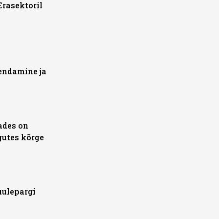
„Erasektoril
endamine ja
ades on
gutes kõrge
uulepargi