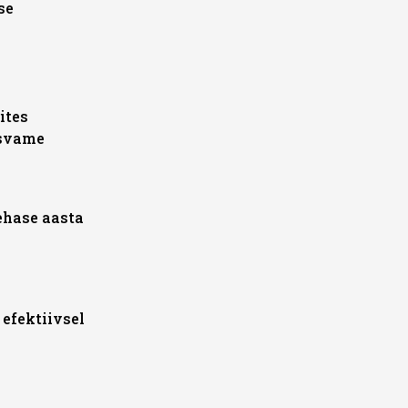
se
rites
asvame
ehase aasta
efektiivsel