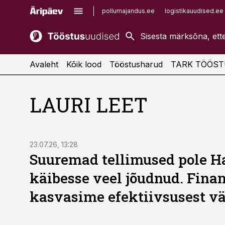
pollumajandus.ee
logistikauudised.ee
kaubandus.ee
imelineajalugu.ee
kinnisvarauudised.ee
imelineteadus.ee
Avaleht
Kõik lood
Tööstusharud
TARK TÖÖST
LAURI LEET
23.07.26, 13:28
Suuremad tellimused pole Ha
käibesse veel jõudnud. Finan
kasvasime efektiivsusest vä