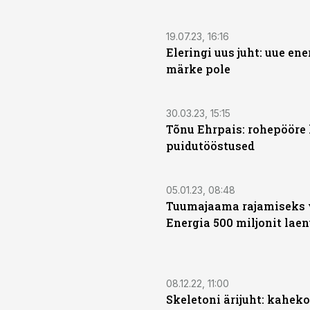
19.07.23, 16:16
Eleringi uus juht: uue ene
märke pole
30.03.23, 15:15
Tõnu Ehrpais: rohepööre
puidutööstused
05.01.23, 08:48
Tuumajaama rajamiseks 
Energia 500 miljonit lae
08.12.22, 11:00
Skeletoni ärijuht: kahek