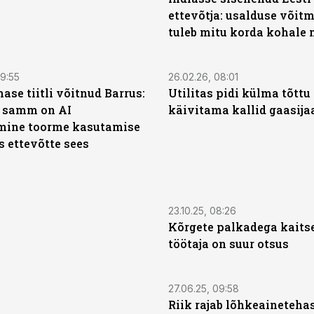
ettevõtja: usalduse võit
tuleb mitu korda kohale
09:55
26.02.26, 08:01
ase tiitli võitnud Barrus:
Utilitas pidi külma tõttu
 samm on AI
käivitama kallid gaasij
mine toorme kasutamise
s ettevõtte sees
23.10.25, 08:26
Kõrgete palkadega kaitse
töötaja on suur otsus
27.06.25, 09:58
Riik rajab lõhkeainetehas