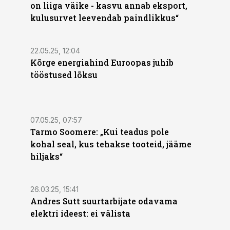
on liiga väike - kasvu annab eksport,
kulusurvet leevendab paindlikkus“
22.05.25, 12:04
Kõrge energiahind Euroopas juhib
tööstused lõksu
07.05.25, 07:57
Tarmo Soomere: „Kui teadus pole
kohal seal, kus tehakse tooteid, jääme
hiljaks“
26.03.25, 15:41
Andres Sutt suurtarbijate odavama
elektri ideest: ei välista