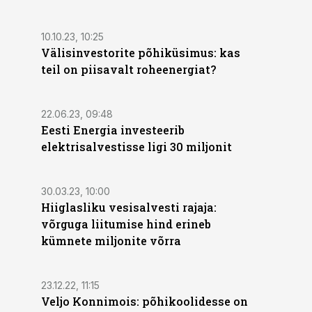
10.10.23, 10:25
Välisinvestorite põhiküsimus: kas
teil on piisavalt roheenergiat?
22.06.23, 09:48
Eesti Energia investeerib
elektrisalvestisse ligi 30 miljonit
30.03.23, 10:00
Hiiglasliku vesisalvesti rajaja:
võrguga liitumise hind erineb
kümnete miljonite võrra
23.12.22, 11:15
Veljo Konnimois: põhikoolidesse on