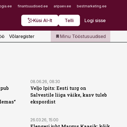
Iseteenindus
ogia.ee
finantsuudised.ee
aripaev.ee
bestmarketing.ee
finantsu
Telli Tööstusuudised
Küsi AI-lt
Telli
Logi sisse
öö
Võlaregister
Minu Tööstusuudised
08.06.26, 08:30
ipub
Veljo Ipits: Eesti turg on
Salvestile liiga väike, kasv tuleb
olemas“
ekspordist
26.03.26, 15:00
Elengeri juht Margus Kaasik: kõik