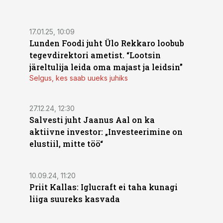
17.01.25, 10:09
Lunden Foodi juht Ülo Rekkaro loobub
tegevdirektori ametist. “Lootsin
järeltulija leida oma majast ja leidsin”
Selgus, kes saab uueks juhiks
27.12.24, 12:30
Salvesti juht Jaanus Aal on ka
aktiivne investor: „Investeerimine on
elustiil, mitte töö“
10.09.24, 11:20
Priit Kallas: Iglucraft ei taha kunagi
liiga suureks kasvada