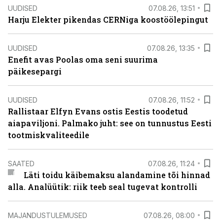
UUDISED
07.08.26, 13:51
Harju Elekter pikendas CERNiga koostöölepingut
UUDISED
07.08.26, 13:35
Enefit avas Poolas oma seni suurima
päikesepargi
UUDISED
07.08.26, 11:52
Rallistaar Elfyn Evans ostis Eestis toodetud
aiapaviljoni. Palmako juht: see on tunnustus Eesti
tootmiskvaliteedile
SAATED
07.08.26, 11:24
Läti toidu käibemaksu alandamine tõi hinnad
alla. Analüütik: riik teeb seal tugevat kontrolli
MAJANDUSTULEMUSED
07.08.26, 08:00