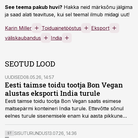
See teema pakub huvi?
Hakka neid märksõnu jälgima
ja saad alati teavituse, kui sel teemal ilmub midagi uut!
Karin Miller
Toiduainetööstus
Eksport
väliskaubandus
India
SEOTUD LOOD
UUDISED
08.05.26, 14:57
Eesti taimse toidu tootja Bon Vegan
alustas eksporti India turule
Eesti taimse toidu tootja Bon Vegan saatis esimese
maitsepärmi konteineri India turule. Ettevõtte sõnul
eelnes turule sisenemisele enam kui aasta pikkune
ettevalmistus, partnerite otsing ja läbirääkimised.
SISUTURUNDUS
13.07.26, 14:36
ST