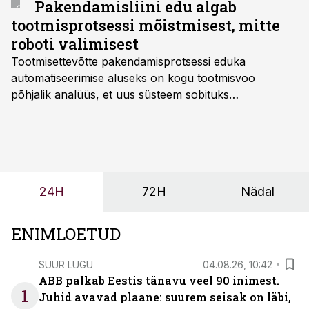
Pakendamisliini edu algab
tootmisprotsessi mõistmisest, mitte
roboti valimisest
Tootmisettevõtte pakendamisprotsessi eduka
automatiseerimise aluseks on kogu tootmisvoo
põhjalik analüüs, et uus süsteem sobituks
olemasolevasse keskkonda, aitaks vähendada
tööjõuvajadust ning oleks valmis ka ettevõtte
tulevasteks arenguteks. Lihtsalt roboti lisamine
enamasti oodatud tulemust ei too, nendib tootmise ja
tööstuse automatiseerimislahenduste arendaja Smitech
24H
72H
Nädal
OÜ tegevjuht Sander Mitendorf.
ENIMLOETUD
SUUR LUGU
04.08.26, 10:42
ABB palkab Eestis tänavu veel 90 inimest.
1
Juhid avavad plaane: suurem seisak on läbi,