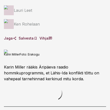
Lauri Leet
Ken Rohelaan
Jaga
Salvesta
Vihja
Karin Miller
Foto:
Erakogu
Karin Miller rääkis Äripäeva raadio
hommikuprogrammis, et Lähis-Ida konflikti tõttu on
vahepeal tarnehinnad kerkinud mitu korda.