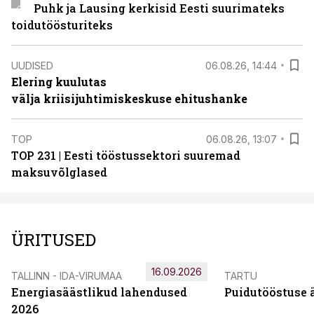
Puhk ja Lausing kerkisid Eesti suurimateks
toidutöösturiteks
UUDISED
06.08.26, 14:44
Elering kuulutas
välja kriisijuhtimiskeskuse ehitushanke
TOP
06.08.26, 13:07
TOP 231 | Eesti tööstussektori suuremad
maksuvõlglased
ÜRITUSED
16.09.2026
TALLINN - IDA-VIRUMAA
TARTU
Energiasäästlikud lahendused
Puidutööstuse 
2026