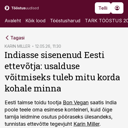
Telli
Avaleht
Kõik lood
Tööstusharud
TARK TÖÖSTUS 2
cebook
Tagasi
Twitter)
KARIN MILLER
12.05.26, 11:30
Indiasse sisenenud Eesti
kedIn
ettevõtja: usalduse
ail
võitmiseks tuleb mitu korda
k
kohale minna
Eesti taimse toidu tootja
Bon Vegan
saatis India
poole teele oma esimese konteineri, kuid õige
tarnija leidmine osutus pööraseks ülesandeks,
tunnistas ettevõtte tegevjuht
Karin Miller
.