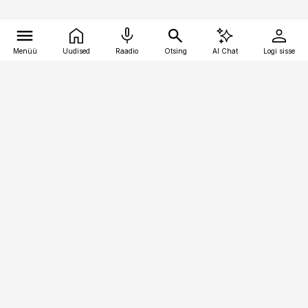
Menüü
Uudised
Raadio
Otsing
AI Chat
Logi sisse
Vana-Lõuna 39/1, 19094 Tallinn
(+372) 667 0111
toostusuudised@toostusuudised.ee
Telli
Reklaam
Firmast
Sisu kasutamisõigused
Ajakirjaniku
eetikakoodeks
Üldtingimused
Privaatsustingimused
Küpsiste poliitika
KKK