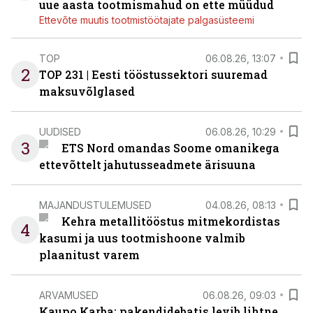
uue aasta tootmismahud on ette müüdud
Ettevõte muutis tootmistöötajate palgasüsteemi
TOP
06.08.26, 13:07
2
TOP 231 | Eesti tööstussektori suuremad
maksuvõlglased
UUDISED
06.08.26, 10:29
3
ETS Nord omandas Soome omanikega
ettevõttelt jahutusseadmete ärisuuna
MAJANDUSTULEMUSED
04.08.26, 08:13
Kehra metallitööstus mitmekordistas
4
kasumi ja uus tootmishoone valmib
plaanitust varem
ARVAMUSED
06.08.26, 09:03
Kaupo Karba: pakendidebatis levib lihtne