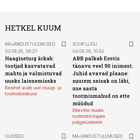
HETKEL KUUM
MAJANDUSTULEMUSED
SUUR LUGU
03.08.26, 08:27
04.08.26, 10:42
Haagiseturg ärkab:
ABB palkab Eestis
tootjad kasvatavad
tänavu veel 90 inimest.
mahtu ja valmistuvad
Juhid avavad plaane:
uueks laienemiseks
suurem seisak on läbi,
Bestnet avab uue müügi- ja
uue aasta
tootmiskeskuse
tootmismahud on ette
müüdud
Ettevõte muutis
tootmistöötajate
palgasüsteemi
UUDISED
MAJANDUSTULEMUSED