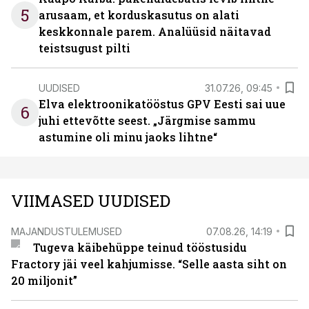
5
arusaam, et korduskasutus on alati
keskkonnale parem. Analüüsid näitavad
teistsugust pilti
UUDISED
31.07.26, 09:45
Elva elektroonikatööstus GPV Eesti sai uue
6
juhi ettevõtte seest. „Järgmise sammu
astumine oli minu jaoks lihtne“
VIIMASED UUDISED
MAJANDUSTULEMUSED
07.08.26, 14:19
Tugeva käibehüppe teinud tööstusidu
Fractory jäi veel kahjumisse. “Selle aasta siht on
20 miljonit”