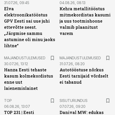
31.07.26, 09:45
04.08.26, 08:13
Elva
Kehra metallitööstus
elektroonikatööstus
mitmekordistas kasumi
GPV Eesti sai uue juhi
ja uus tootmishoone
ettevõtte seest.
valmib plaanitust
„Järgmise sammu
varem
astumine oli minu jaoks
lihtne“
MAJANDUSTULEMUSED
MAJANDUSTULEMUSED
30.07.26, 13:12
31.07.26, 08:20
Hanza Eesti tehaste
Autotööstuse nõrkus
kasum kolmekordistus
Eesti tarnijaid võrdselt
enne uut
ei tabanud
laienemislainet
ST
TOP
SISUTURUNDUS
06.08.26, 13:07
07.07.26, 09:20
TOP 231 | Eesti
Danival MW: edukas