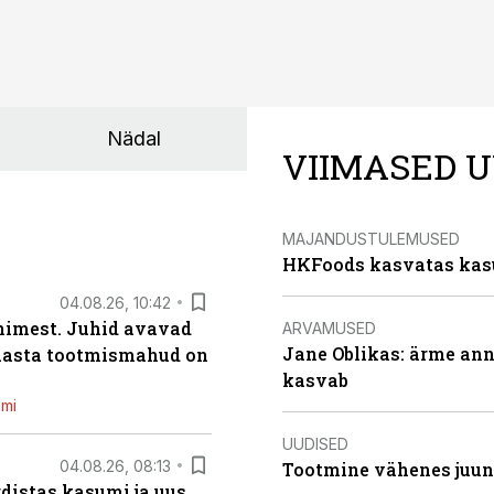
Nädal
VIIMASED U
MAJANDUSTULEMUSED
HKFoods kasvatas kas
04.08.26, 10:42
inimest. Juhid avavad
ARVAMUSED
Jane Oblikas: ärme anna
 aasta tootmismahud on
kasvab
emi
UUDISED
04.08.26, 08:13
Tootmine vähenes juuni
distas kasumi ja uus