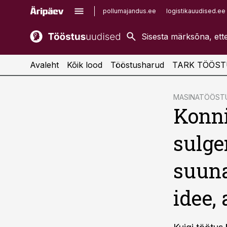
pollumajandus.ee
logistikauudised.ee
kaubandus.ee
imelineajalugu.ee
kinnisvarauudised.ee
imelineteadus.ee
Avaleht
Kõik lood
Tööstusharud
TARK TÖÖST
cebook
MASINATÖÖST
Konn
Twitter)
kedIn
sulge
ail
suuna
k
idee,