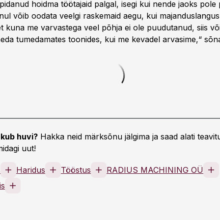
pidanud hoidma töötajaid palgal, isegi kui nende jaoks pole p
nul võib oodata veelgi raskemaid aegu, kui majanduslangu
t kuna me varvastega veel põhja ei ole puudutanud, siis või
eda tumedamates toonides, kui me kevadel arvasime,“ sõna
kub huvi?
Hakka neid märksõnu jälgima ja saad alati teavitu
idagi uut!
s
Haridus
Tööstus
RADIUS MACHINING OÜ
is