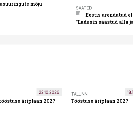
usuuringute mõju
SAATED
Eestis arendatud el
“Ladusin säästud alla 
22.10.2026
18.
TALLINN
tööstuse äriplaan 2027
Tööstuse äriplaan 2027