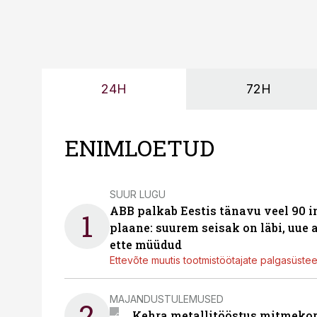
24H
72H
ENIMLOETUD
SUUR LUGU
ABB palkab Eestis tänavu veel 90 
1
plaane: suurem seisak on läbi, uue
ette müüdud
Ettevõte muutis tootmistöötajate palgasüste
MAJANDUSTULEMUSED
2
Kehra metallitööstus mitmekor