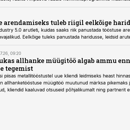
Konnimois.
se arendamiseks tuleb riigil eelkõige har
ustry 5.0 arutleti, kuidas saaks riik panustada tööstuse are
ajalikud. Eelkõige tuleks panustada haridusse, leidsid arut
7.26, 09:20
ukas allhanke müügitöö algab ammu en
e tegemist
asi piisas metallitööstustel uue kliendi leidmiseks heast hinna
a on allhanketööstuse müügitöö muutunud märksa pikemaks
 kliendid kaaluvad otsuseid põhjalikumalt ning partnerit ei
nnakirja järgi.