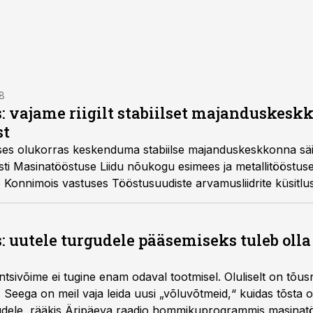
28
: vajame riigilt stabiilset majanduskesk
st
es olukorras keskenduma stabiilse majanduskeskkonna säili
sti Masinatööstuse Liidu nõukogu esimees ja metallitööstuse
 Konnimois vastuses Tööstusuudiste arvamusliidrite küsitlus
: uutele turgudele pääsemiseks tuleb oll
tsivõime ei tugine enam odaval tootmisel. Oluliselt on tõusn
. Seega on meil vaja leida uusi „võluvõtmeid,“ kuidas tõsta
udele, rääkis Äripäeva raadio hommikuprogrammis masinatö