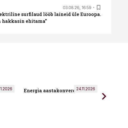
03.08.26, 16:59
ektriline surfilaud lööb laineid üle Euroopa.
ja hakkasin ehitama”
11.2026
24.11.2026
Energia aastakonverents 2026
Tark töö