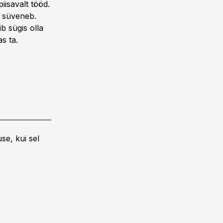
iisavalt tööd.
s süveneb.
b sügis olla
s ta.
se, kui sel