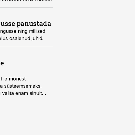
idusse panustada
ngusse ning millised
elus osalenud juhid.
ne
st ja mõnest
 ja süsteemsemaks.
 valita enam ainult