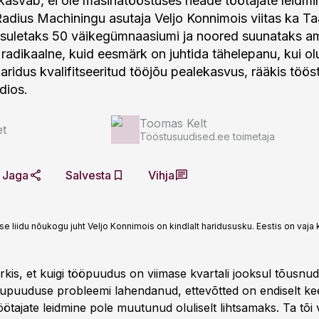
 kasvab, ei ole masinatööstuses heade töötajate leidm
Radius Machiningu asutaja Veljo Konnimois viitas ka Ta
 suletaks 50 väikegümnaasiumi ja noored suunataks am
 radikaalne, kuid eesmärk on juhtida tähelepanu, kui ol
aridus kvalifitseeritud tööjõu pealekasvus, rääkis töös
dios.
Toomas Kelt
et
Tööstusuudised.ee toimetaja
Jaga
Salvesta
Vihja
e liidu nõukogu juht Veljo Konnimois on kindlalt haridususku. Eestis on vaja 
kis, et kuigi tööpuudus on viimase kvartali jooksul tõusnud
õupuuduse probleemi lahendanud, ettevõtted on endiselt ke
öötajate leidmine pole muutunud oluliselt lihtsamaks. Ta tõi v