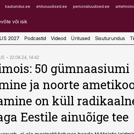
kaubandus.ee
ehitusuudised.ee
personaliuudised.ee
aritehnolo
Infopank
Radar
US 2027
Podcastid
Videod
Üritused
Sisuturundus
T
US
22.08.24, 14:42
imois: 50 gümnaasiumi
mine ja noorte ametikoo
mine on küll radikaaln
 aga Eestile ainuõige tee