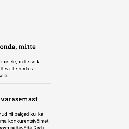
konda, mitte
misele, mitte seda
ttevõtte Radius
ele.
a varasemast
ud nii palgad kui ka
 oma konkurentsivõimet
östusettevõtte Radius