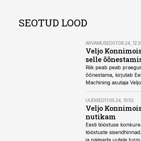
SEOTUD LOOD
ARVAMUSED
07.06.24, 12:
Veljo Konnimois
selle õõnestami
Riik peab peab praegus
õõnestama, kirjutab Ee
Machining asutaja Veljo
UUDISED
17.05.24, 10:52
Veljo Konnimois
nutikam
Eesti tööstuse konkuren
tööstuste sisendhinnad
ja pääseda uutele turg