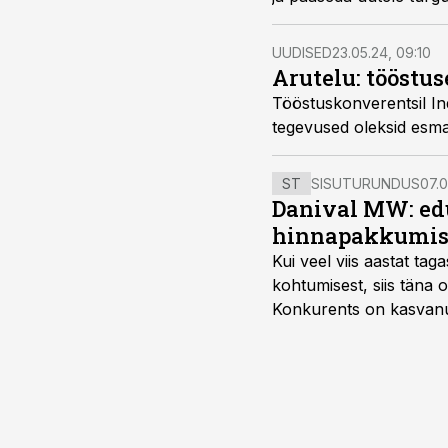
Machiningu juht Veljo 
UUDISED
23.05.24, 09:10
Arutelu: tööstu
Tööstuskonverentsil Ind
tegevused oleksid esmav
ST
SISUTURUNDUS
07.0
Danival MW: ed
hinnapakkumis
Kui veel viis aastat tag
kohtumisest, siis tän
Konkurents on kasvanud,
tootmisvõimekuse või hi