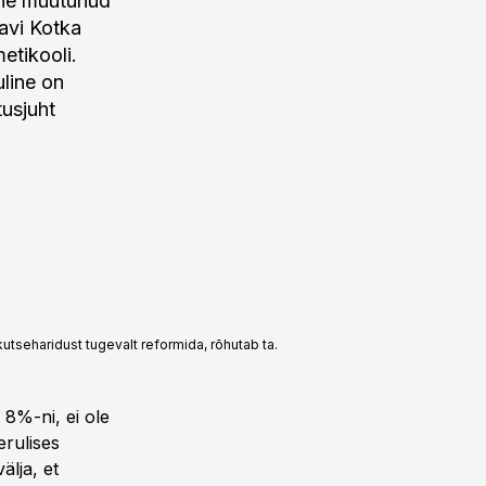
ine muutunud
avi Kotka
etikooli.
uline on
tusjuht
kutseharidust tugevalt reformida, rõhutab ta.
 8%-ni, ei ole
erulises
älja, et