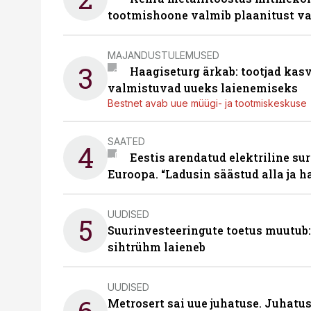
tootmishoone valmib plaanitust v
MAJANDUSTULEMUSED
3
Haagiseturg ärkab: tootjad kas
valmistuvad uueks laienemiseks
Bestnet avab uue müügi- ja tootmiskeskuse
SAATED
4
Eestis arendatud elektriline sur
Euroopa. “Ladusin säästud alla ja 
UUDISED
5
Suurinvesteeringute toetus muutub:
sihtrühm laieneb
UUDISED
Metrosert sai uue juhatuse. Juhatu