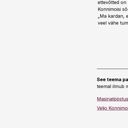
ettevõtted on 
Konnimoisi sõ
„Ma kardan, e
veel vähe tum
See teema pa
teemal ilmub m
Masinatööstu
Veljo Konnimo