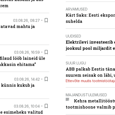
arem
ARVAMUSED
Kärt Saks: Eesti ekspor
03.08.26, 08:27
suhelda
vatavad mahtu ja
UUDISED
Elektrilevi investeeri
jooksul pool miljardit 
03.08.26, 16:59
filaud lööb laineid üle
SUUR LUGU
hakkasin ehitama”
ABB palkab Eestis täna
suurem seisak on läbi,
03.08.26, 14:42
Ettevõte muutis tootmistööta
 künnis kukub ja
MAJANDUSTULEMUSED
Kehra metallitööst
03.08.26, 10:04
tootmishoone valmib p
se esimeheks valitud