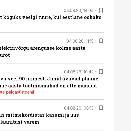
04.08.26, 14:04
t koguks veelgi tuure, kui eestlane oskaks
04.08.26, 11:15
b elektrivõrgu arengusse kolme aasta
eurot
04.08.26, 10:42
vu veel 90 inimest. Juhid avavad plaane:
 uue aasta tootmismahud on ette müüdud
jate palgasüsteemi
04.08.26, 08:13
us mitmekordistas kasumi ja uus
laanitust varem