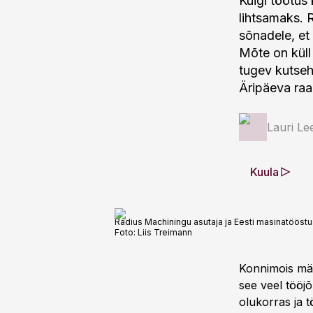
Kuigi töötus
lihtsamaks. 
sõnadele, et
Mõte on küll
tugev kutseh
Äripäeva raa
Lauri Le
Kuula
Radius Machiningu asutaja ja Eesti masinatööstus
Foto:
Liis Treimann
Konnimois mär
see veel tööj
olukorras ja t