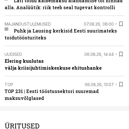
Läti toidu käibemaksu alandamine tõi hinnad
alla. Analüütik: riik teeb seal tugevat kontrolli
MAJANDUSTULEMUSED
07.08.26, 08:00
Puhk ja Lausing kerkisid Eesti suurimateks
toidutöösturiteks
UUDISED
06.08.26, 14:44
Elering kuulutas
välja kriisijuhtimiskeskuse ehitushanke
TOP
06.08.26, 13:07
TOP 231 | Eesti tööstussektori suuremad
maksuvõlglased
ÜRITUSED