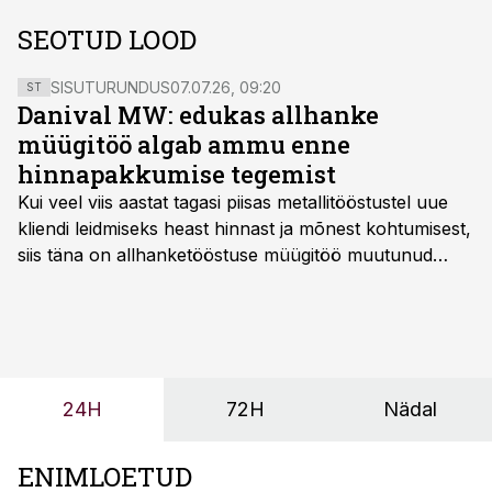
SEOTUD LOOD
SISUTURUNDUS
07.07.26, 09:20
ST
Danival MW: edukas allhanke
müügitöö algab ammu enne
hinnapakkumise tegemist
Kui veel viis aastat tagasi piisas metallitööstustel uue
kliendi leidmiseks heast hinnast ja mõnest kohtumisest,
siis täna on allhanketööstuse müügitöö muutunud
märksa pikemaks ja süsteemsemaks. Konkurents on
kasvanud, kliendid kaaluvad otsuseid põhjalikumalt
ning partnerit ei valita enam ainult tootmisvõimekuse
või hinnakirja järgi.
24H
72H
Nädal
ENIMLOETUD