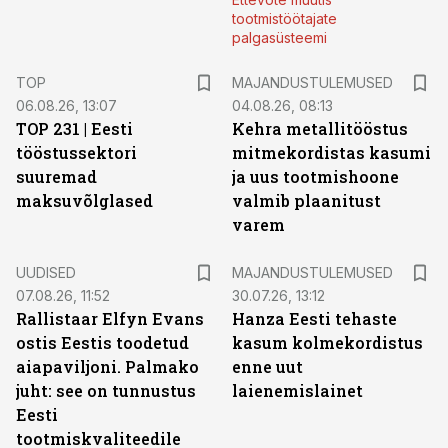
tootmistöötajate
palgasüsteemi
TOP
MAJANDUSTULEMUSED
06.08.26, 13:07
04.08.26, 08:13
TOP 231 | Eesti
Kehra metallitööstus
tööstussektori
mitmekordistas kasumi
suuremad
ja uus tootmishoone
maksuvõlglased
valmib plaanitust
varem
UUDISED
MAJANDUSTULEMUSED
07.08.26, 11:52
30.07.26, 13:12
Rallistaar Elfyn Evans
Hanza Eesti tehaste
ostis Eestis toodetud
kasum kolmekordistus
aiapaviljoni. Palmako
enne uut
juht: see on tunnustus
laienemislainet
Eesti
tootmiskvaliteedile