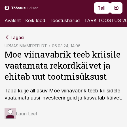
Telli
Avaleht
Kõik lood
Tööstusharud
TARK TÖÖSTUS 2
cebook
Tagasi
Twitter)
URMAS NIMMERFELDT
06.03.24, 14:06
Moe viinavabrik teeb kriisile
kedIn
vaatamata rekordkäivet ja
ail
ehitab uut tootmisüksust
k
Tapa külje all asuv Moe viinavabrik teeb kriisidele
vaatamata uusi investeeringuid ja kasvatab käivet.
Lauri Leet