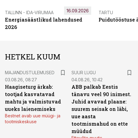
16.09.2026
TALLINN - IDA-VIRUMAA
TARTU
Energiasäästlikud lahendused
Puidutööstuse 
2026
HETKEL KUUM
MAJANDUSTULEMUSED
SUUR LUGU
03.08.26, 08:27
04.08.26, 10:42
Haagiseturg ärkab:
ABB palkab Eestis
tootjad kasvatavad
tänavu veel 90 inimest.
mahtu ja valmistuvad
Juhid avavad plaane:
uueks laienemiseks
suurem seisak on läbi,
Bestnet avab uue müügi- ja
uue aasta
tootmiskeskuse
tootmismahud on ette
müüdud
Ettevõte muutis