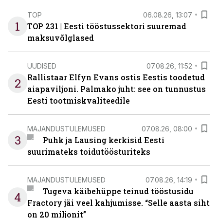
TOP
06.08.26, 13:07
1
TOP 231 | Eesti tööstussektori suuremad
maksuvõlglased
UUDISED
07.08.26, 11:52
Rallistaar Elfyn Evans ostis Eestis toodetud
2
aiapaviljoni. Palmako juht: see on tunnustus
Eesti tootmiskvaliteedile
MAJANDUSTULEMUSED
07.08.26, 08:00
3
Puhk ja Lausing kerkisid Eesti
suurimateks toidutöösturiteks
MAJANDUSTULEMUSED
07.08.26, 14:19
Tugeva käibehüppe teinud tööstusidu
4
Fractory jäi veel kahjumisse. “Selle aasta siht
on 20 miljonit”