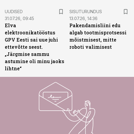
ST
UUDISED
SISUTURUNDUS
31.07.26, 09:45
13.07.26, 14:36
Elva
Pakendamisliini edu
elektroonikatööstus
algab tootmisprotsessi
GPV Eesti sai uue juhi
mõistmisest, mitte
ettevõtte seest.
roboti valimisest
„Järgmise sammu
astumine oli minu jaoks
lihtne“