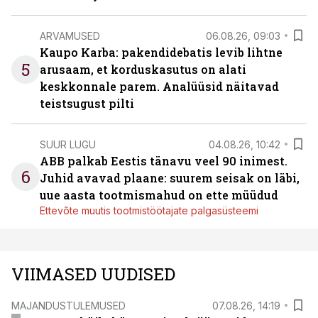
ARVAMUSED
06.08.26, 09:03
Kaupo Karba: pakendidebatis levib lihtne
5
arusaam, et korduskasutus on alati
keskkonnale parem. Analüüsid näitavad
teistsugust pilti
SUUR LUGU
04.08.26, 10:42
ABB palkab Eestis tänavu veel 90 inimest.
6
Juhid avavad plaane: suurem seisak on läbi,
uue aasta tootmismahud on ette müüdud
Ettevõte muutis tootmistöötajate palgasüsteemi
VIIMASED UUDISED
MAJANDUSTULEMUSED
07.08.26, 14:19