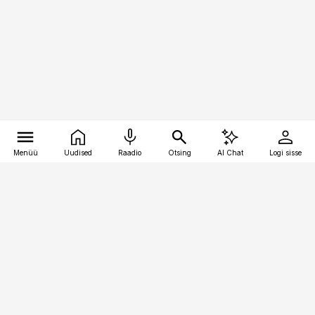
Menüü
Uudised
Raadio
Otsing
AI Chat
Logi sisse
Vana-Lõuna 39/1, 19094 Tallinn
(+372) 667 0111
toostusuudised@toostusuudised.ee
Telli
Reklaam
Firmast