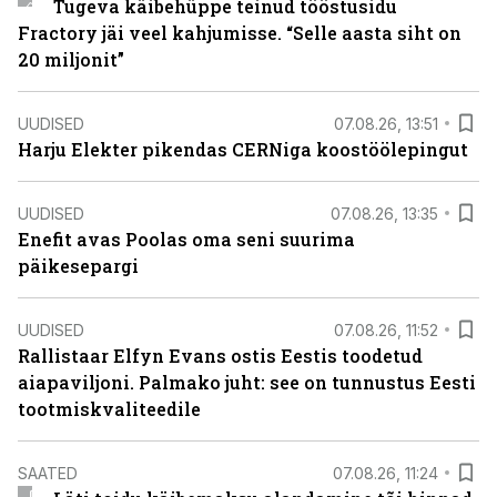
Tugeva käibehüppe teinud tööstusidu
Fractory jäi veel kahjumisse. “Selle aasta siht on
20 miljonit”
UUDISED
07.08.26, 13:51
Harju Elekter pikendas CERNiga koostöölepingut
UUDISED
07.08.26, 13:35
Enefit avas Poolas oma seni suurima
päikesepargi
UUDISED
07.08.26, 11:52
Rallistaar Elfyn Evans ostis Eestis toodetud
aiapaviljoni. Palmako juht: see on tunnustus Eesti
tootmiskvaliteedile
SAATED
07.08.26, 11:24