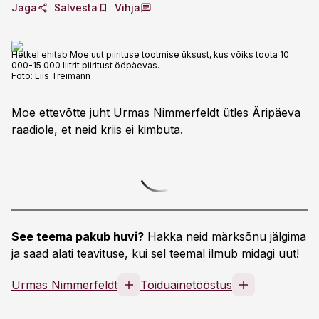
Jaga
Salvesta
Vihja
Hetkel ehitab Moe uut piirituse tootmise üksust, kus võiks toota 10
000-15 000 liitrit piiritust ööpäevas.
Foto:
Liis Treimann
Moe ettevõtte juht Urmas Nimmerfeldt ütles Äripäeva
raadiole, et neid kriis ei kimbuta.
See teema pakub huvi?
Hakka neid märksõnu jälgima
ja saad alati teavituse, kui sel teemal ilmub midagi uut!
Urmas Nimmerfeldt
Toiduainetööstus