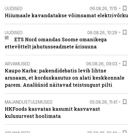
UUDISED
06.08.26, 11:15
Hiiumaale kavandatakse võimsamat elektrivõrku
UUDISED
06.08.26, 10:29
ETS Nord omandas Soome omanikega
ettevõttelt jahutusseadmete ärisuuna
ARVAMUSED
06.08.26, 09:03
Kaupo Karba: pakendidebatis levib lihtne
arusaam, et korduskasutus on alati keskkonnale
parem. Analüüsid näitavad teistsugust pilti
MAJANDUSTULEMUSED
05.08.26, 11:41
HKFoods kasvatas kasumit kasvavast
kulusurvest hoolimata