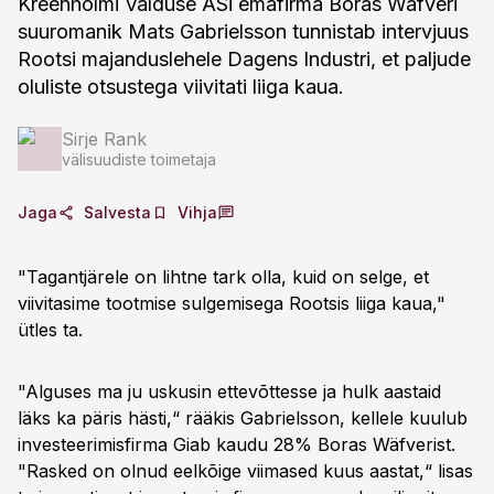
Kreenholmi Valduse ASi emafirma Boras Wäfveri
suuromanik Mats Gabrielsson tunnistab intervjuus
Rootsi majanduslehele Dagens Industri, et paljude
oluliste otsustega viivitati liiga kaua.
Sirje Rank
välisuudiste toimetaja
Jaga
Salvesta
Vihja
"Tagantjärele on lihtne tark olla, kuid on selge, et
viivitasime tootmise sulgemisega Rootsis liiga kaua,"
ütles ta.
"Alguses ma ju uskusin ettevõttesse ja hulk aastaid
läks ka päris hästi,“ rääkis Gabrielsson, kellele kuulub
investeerimisfirma Giab kaudu 28% Boras Wäfverist.
"Rasked on olnud eelkõige viimased kuus aastat,“ lisas