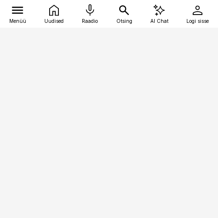
Menüü
Uudised
Raadio
Otsing
AI Chat
Logi sisse
Vana-Lõuna 39/1, 19094 Tallinn
(+372) 667 0111
toostusuudised@toostusuudised.ee
Telli
Reklaam
Firmast
Sisu kasutamisõigused
Ajakirjaniku
eetikakoodeks
Üldtingimused
Privaatsustingimused
Küpsiste poliitika
KKK
Eesti Meediaettevõtete
Eelistuste haldamine
Liit