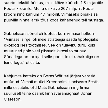
suurim tekstiilitööstus, mille käive küündis 1,8 miljardile
Rootsi kroonile. Mullu oli käive 267 miljonit Rootsi
krooni ning kahjum 47 miljonit. Viimaseks piisaks sai
puuvilla hinna järsk tõus koos kahanenud tellimustega.
Gabrielssoni sõnul oli lootust kuni viimase hetkeni.
"Viimasel sirgel oli meie strateegia saada tipptegijaks
ökoloogilises tootmises. See on tuleviku turg, kuid
muutused pole veel piisavalt kiiresti toimunud.
Sõnadega on tarbijad selle poolt, kuid rahakotiga on
teine lugu," ütles ta.
Kahjumite katteks on Boras Wäfveri järjest varasid
müünud. Viimati müüdi Kreenholmi kinnisvara Eestis,
mille ostjateks olid Mats Gabrielsson ning firma
suuruselt teine osanik kinnisvaramagnaat Johan
Claesson.