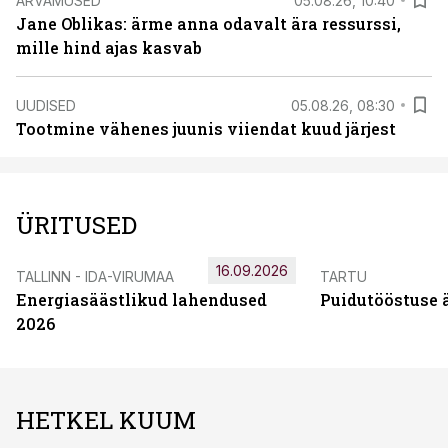
ARVAMUSED
05.08.26, 10:40
Jane Oblikas: ärme anna odavalt ära ressurssi,
mille hind ajas kasvab
UUDISED
05.08.26, 08:30
Tootmine vähenes juunis viiendat kuud järjest
ÜRITUSED
16.09.2026
TALLINN - IDA-VIRUMAA
TARTU
Energiasäästlikud lahendused
Puidutööstuse 
2026
HETKEL KUUM