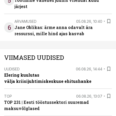
5
Tootmine vähenes juunis viiendat kuud
järjest
ARVAMUSED
05.08.26, 10:40
6
Jane Oblikas: ärme anna odavalt ära
ressurssi, mille hind ajas kasvab
VIIMASED UUDISED
UUDISED
06.08.26, 14:44
Elering kuulutas
välja kriisijuhtimiskeskuse ehitushanke
TOP
06.08.26, 13:07
TOP 231 | Eesti tööstussektori suuremad
maksuvõlglased