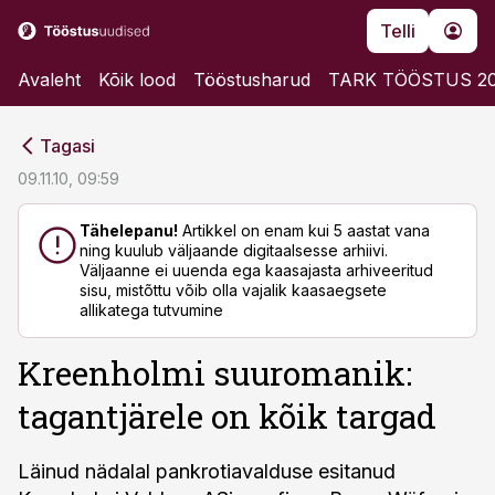
Telli
Avaleht
Kõik lood
Tööstusharud
TARK TÖÖSTUS 2
cebook
cebook
Tagasi
Twitter)
Twitter)
09.11.10, 09:59
kedIn
kedIn
Tähelepanu!
Artikkel on enam kui 5 aastat vana
ning kuulub väljaande digitaalsesse arhiivi.
ail
ail
Väljaanne ei uuenda ega kaasajasta arhiveeritud
sisu, mistõttu võib olla vajalik kaasaegsete
k
k
allikatega tutvumine
Kreenholmi suuromanik:
tagantjärele on kõik targad
Läinud nädalal pankrotiavalduse esitanud