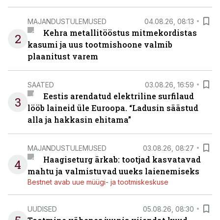
MAJANDUSTULEMUSED
04.08.26, 08:13
Kehra metallitööstus mitmekordistas
2
kasumi ja uus tootmishoone valmib
plaanitust varem
SAATED
03.08.26, 16:59
Eestis arendatud elektriline surfilaud
3
lööb laineid üle Euroopa. “Ladusin säästud
alla ja hakkasin ehitama”
MAJANDUSTULEMUSED
03.08.26, 08:27
Haagiseturg ärkab: tootjad kasvatavad
4
mahtu ja valmistuvad uueks laienemiseks
Bestnet avab uue müügi- ja tootmiskeskuse
UUDISED
05.08.26, 08:30