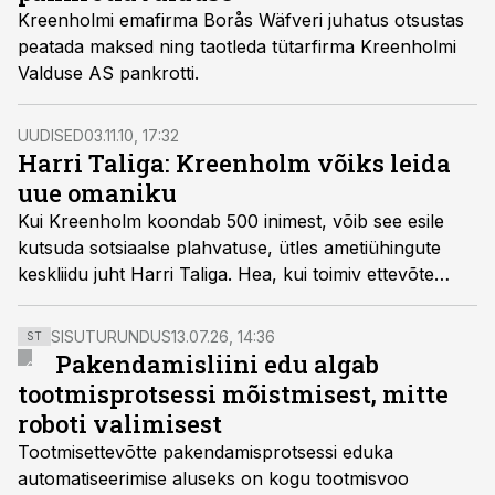
Kreenholmi emafirma Borås Wäfveri juhatus otsustas
peatada maksed ning taotleda tütarfirma Kreenholmi
Valduse AS pankrotti.
UUDISED
03.11.10, 17:32
Harri Taliga: Kreenholm võiks leida
uue omaniku
Kui Kreenholm koondab 500 inimest, võib see esile
kutsuda sotsiaalse plahvatuse, ütles ametiühingute
keskliidu juht Harri Taliga. Hea, kui toimiv ettevõte
saaks uue omaniku, lisas ta.
SISUTURUNDUS
13.07.26, 14:36
ST
Pakendamisliini edu algab
tootmisprotsessi mõistmisest, mitte
roboti valimisest
Tootmisettevõtte pakendamisprotsessi eduka
automatiseerimise aluseks on kogu tootmisvoo