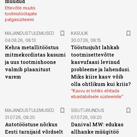
müüdud
Ettevõte muutis
tootmistöötajate
palgasüsteemi
MAJANDUSTULEMUSED
KASULIK
04.08.26, 08:13
30.07.26, 08:15
Kehra metallitööstus
Tööstusjuht lahkab
mitmekordistas kasumi
tootmisettevõtte
ja uus tootmishoone
kasvufaasi levinud
valmib plaanitust
probleeme ja lahendusi.
varem
Miks kiire kasv võib
olla ohtlikum kui kriis?
“Kasvu ei tohiks ehitada
ebastabiilsele süsteemile”
ST
MAJANDUSTULEMUSED
SISUTURUNDUS
31.07.26, 08:20
07.07.26, 09:20
Autotööstuse nõrkus
Danival MW: edukas
Eesti tarnijaid võrdselt
allhanke müügitöö