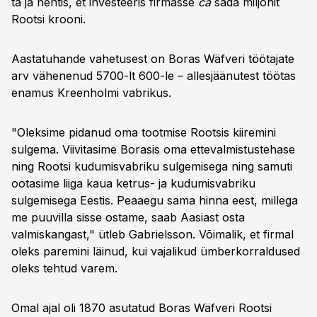
ta ja nentis, et investeeris firmasse
ca
sada miljonit
Rootsi krooni.
Aastatuhande vahetusest on Boras Wäfveri töötajate
arv vähenenud 5700-lt 600-le – allesjäänutest töötas
enamus Kreenholmi vabrikus.
"Oleksime pidanud oma tootmise Rootsis kiiremini
sulgema. Viivitasime Borasis oma ettevalmistustehase
ning Rootsi kudumisvabriku sulgemisega ning samuti
ootasime liiga kaua ketrus- ja kudumisvabriku
sulgemisega Eestis. Peaaegu sama hinna eest, millega
me puuvilla sisse ostame, saab Aasiast osta
valmiskangast," ütleb Gabrielsson. Võimalik, et firmal
oleks paremini läinud, kui vajalikud ümberkorraldused
oleks tehtud varem.
Omal ajal oli 1870 asutatud Boras Wäfveri Rootsi