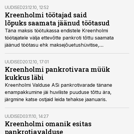
UUDISED
23.12.10, 12:52
Kreenholmi töötajad said
lõpuks saamata jäänud töötasud
Täna maksis töötukassa endistele Kreenholmi
töötajatele välja ettevõtte pankroti tõttu saamata
jäänud töötasu ehk maksejõuetushüvitise,
kogusummas 13,5 miljonit krooni.
UUDISED
20.12.10, 17:01
Kreenholmi pankrotivara müük
kukkus läbi
Kreenholmi Valduse ASi pankrotivarade tänane
enampakkumine jäi huviliste puuduse tõttu ära,
järgmine katse ostjaid leida tehakse jaanuaris.
UUDISED
03.11.10, 14:27
Kreenholmi omanik esitas
pankrotiavalduse