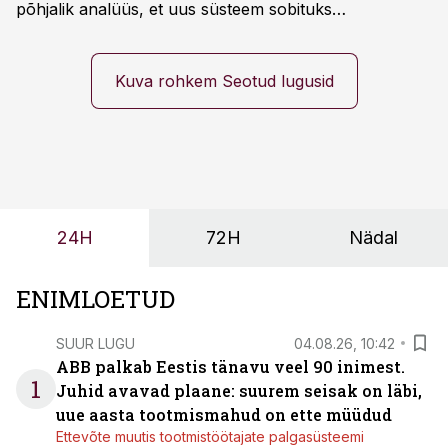
põhjalik analüüs, et uus süsteem sobituks
olemasolevasse keskkonda, aitaks vähendada
tööjõuvajadust ning oleks valmis ka ettevõtte
tulevasteks arenguteks. Lihtsalt roboti lisamine
Kuva rohkem Seotud lugusid
enamasti oodatud tulemust ei too, nendib tootmise ja
tööstuse automatiseerimislahenduste arendaja Smitech
OÜ tegevjuht Sander Mitendorf.
24H
72H
Nädal
ENIMLOETUD
SUUR LUGU
04.08.26, 10:42
ABB palkab Eestis tänavu veel 90 inimest.
1
Juhid avavad plaane: suurem seisak on läbi,
uue aasta tootmismahud on ette müüdud
Ettevõte muutis tootmistöötajate palgasüsteemi