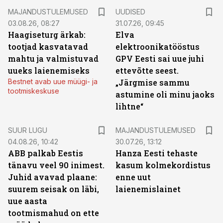
MAJANDUSTULEMUSED
UUDISED
03.08.26, 08:27
31.07.26, 09:45
Haagiseturg ärkab:
Elva
tootjad kasvatavad
elektroonikatööstus
mahtu ja valmistuvad
GPV Eesti sai uue juhi
uueks laienemiseks
ettevõtte seest.
Bestnet avab uue müügi- ja
„Järgmise sammu
tootmiskeskuse
astumine oli minu jaoks
lihtne“
SUUR LUGU
MAJANDUSTULEMUSED
04.08.26, 10:42
30.07.26, 13:12
ABB palkab Eestis
Hanza Eesti tehaste
tänavu veel 90 inimest.
kasum kolmekordistus
Juhid avavad plaane:
enne uut
suurem seisak on läbi,
laienemislainet
uue aasta
tootmismahud on ette