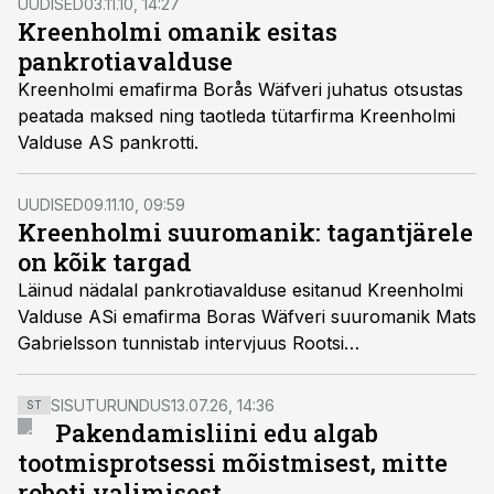
UUDISED
03.11.10, 14:27
Kreenholmi omanik esitas
pankrotiavalduse
Kreenholmi emafirma Borås Wäfveri juhatus otsustas
peatada maksed ning taotleda tütarfirma Kreenholmi
Valduse AS pankrotti.
UUDISED
09.11.10, 09:59
Kreenholmi suuromanik: tagantjärele
on kõik targad
Läinud nädalal pankrotiavalduse esitanud Kreenholmi
Valduse ASi emafirma Boras Wäfveri suuromanik Mats
Gabrielsson tunnistab intervjuus Rootsi
majanduslehele Dagens Industri, et paljude oluliste
otsustega viivitati liiga kaua.
SISUTURUNDUS
13.07.26, 14:36
ST
Pakendamisliini edu algab
tootmisprotsessi mõistmisest, mitte
roboti valimisest