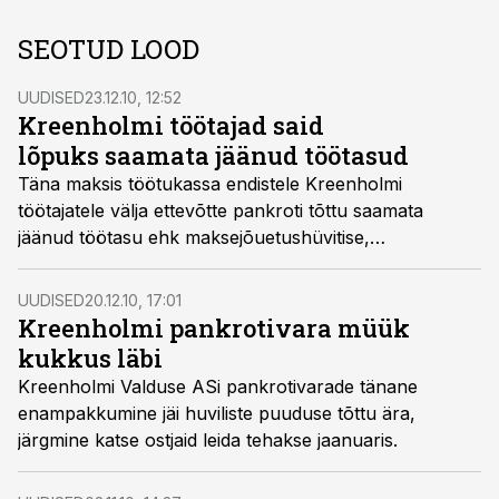
SEOTUD LOOD
UUDISED
23.12.10, 12:52
Kreenholmi töötajad said
lõpuks saamata jäänud töötasud
Täna maksis töötukassa endistele Kreenholmi
töötajatele välja ettevõtte pankroti tõttu saamata
jäänud töötasu ehk maksejõuetushüvitise,
kogusummas 13,5 miljonit krooni.
UUDISED
20.12.10, 17:01
Kreenholmi pankrotivara müük
kukkus läbi
Kreenholmi Valduse ASi pankrotivarade tänane
enampakkumine jäi huviliste puuduse tõttu ära,
järgmine katse ostjaid leida tehakse jaanuaris.