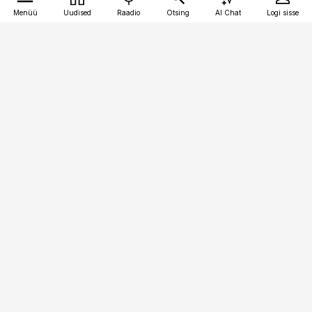
Menüü
Uudised
Raadio
Otsing
AI Chat
Logi sisse
Vana-Lõuna 39/1, 19094 Tallinn
(+372) 667 0111
toostusuudised@toostusuudised.ee
Telli
Reklaam
Firmast
Sisu kasutamisõigused
Ajakirjaniku
eetikakoodeks
Üldtingimused
Privaatsustingimused
Küpsiste poliitika
KKK
Eesti Meediaettevõtete
Eelistuste haldamine
Liit