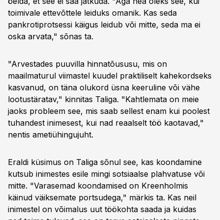
öelda, et see ei saa jätkuda. "Aga hea oleks see, kui
toimivale ettevõttele leiduks omanik. Kas seda
pankrotiprotsessi käigus leidub või mitte, seda ma ei
oska arvata," sõnas ta.
"Arvestades puuvilla hinnatõususu, mis on
maailmaturul viimastel kuudel praktiliselt kahekordseks
kasvanud, on täna olukord üsna keeruline või vähe
lootustäratav," kinnitas Taliga. "Kahtlemata on meie
jaoks probleem see, mis saab sellest enam kui poolest
tuhandest inimesest, kui nad reaalselt töö kaotavad,"
nentis ametiühingujuht.
Eraldi küsimus on Taliga sõnul see, kas koondamine
kutsub inimestes esile mingi sotsiaalse plahvatuse või
mitte. "Varasemad koondamised on Kreenholmis
käinud väiksemate portsudega," märkis ta. Kas neil
inimestel on võimalus uut töökohta saada ja kuidas