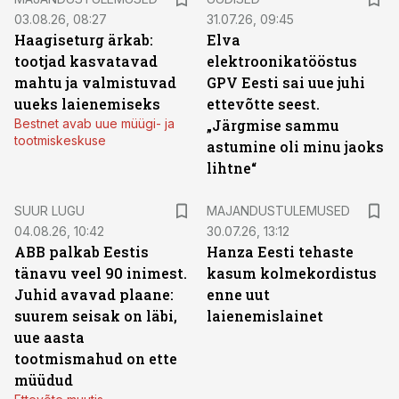
03.08.26, 08:27
31.07.26, 09:45
Haagiseturg ärkab:
Elva
tootjad kasvatavad
elektroonikatööstus
mahtu ja valmistuvad
GPV Eesti sai uue juhi
uueks laienemiseks
ettevõtte seest.
Bestnet avab uue müügi- ja
„Järgmise sammu
tootmiskeskuse
astumine oli minu jaoks
lihtne“
SUUR LUGU
MAJANDUSTULEMUSED
04.08.26, 10:42
30.07.26, 13:12
ABB palkab Eestis
Hanza Eesti tehaste
tänavu veel 90 inimest.
kasum kolmekordistus
Juhid avavad plaane:
enne uut
suurem seisak on läbi,
laienemislainet
uue aasta
tootmismahud on ette
müüdud