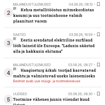
MAJANDUSTULEMUSED
04.08.26, 08:13
Kehra metallitööstus mitmekordistas
2
kasumi ja uus tootmishoone valmib
plaanitust varem
SAATED
03.08.26, 16:59
Eestis arendatud elektriline surfilaud
3
lööb laineid üle Euroopa. “Ladusin säästud
alla ja hakkasin ehitama”
MAJANDUSTULEMUSED
03.08.26, 08:27
Haagiseturg ärkab: tootjad kasvatavad
4
mahtu ja valmistuvad uueks laienemiseks
Bestnet avab uue müügi- ja tootmiskeskuse
UUDISED
05.08.26, 08:30
5
Tootmine vähenes juunis viiendat kuud
järjest