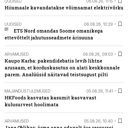
UUDISED
06.08.26, 11:15
Hiiumaale kavandatakse võimsamat elektrivõrku
UUDISED
06.08.26, 10:29
ETS Nord omandas Soome omanikega
ettevõttelt jahutusseadmete ärisuuna
ARVAMUSED
06.08.26, 09:03
Kaupo Karba: pakendidebatis levib lihtne
arusaam, et korduskasutus on alati keskkonnale
parem. Analüüsid näitavad teistsugust pilti
MAJANDUSTULEMUSED
05.08.26, 11:41
HKFoods kasvatas kasumit kasvavast
kulusurvest hoolimata
ARVAMUSED
05.08.26, 10:40
Jane Oblikas: ärme anna odavalt ära ressurssi,