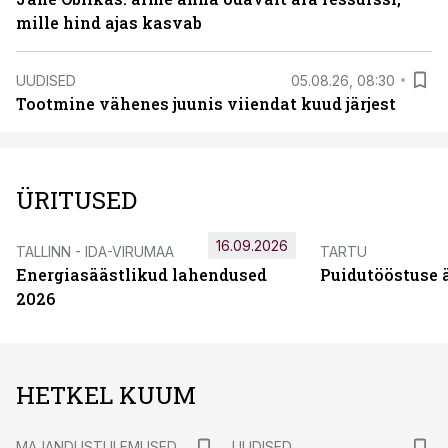
mille hind ajas kasvab
UUDISED
05.08.26, 08:30
Tootmine vähenes juunis viiendat kuud järjest
ÜRITUSED
16.09.2026
TALLINN - IDA-VIRUMAA
TARTU
Energiasäästlikud lahendused
Puidutööstuse 
2026
HETKEL KUUM
MAJANDUSTULEMUSED
UUDISED