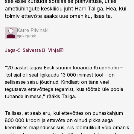
see esile kutsuda sotsiaalse plahvatuse, ütles
ametiühingute keskliidu juht Harri Taliga. Hea, kui
toimiv ettevõte saaks uue omaniku, lisas ta.
Katre Pilvinski
ajakirjanik
Jaga
Salvesta
Vihja
"20 aastat tagasi Eesti suurim tööandja Kreenholm –
tol ajal oli seal ligikaudu 13 000 inimest tööl – on
sellisesse seisu jõudnud. Kindlasti on täna veel
tegutseva ettevõttega tegemist, kus töötab üle poole
tuhande inimese," rääkis Taliga.
Ta lisas, et saab aru, kui ettevõttes on puhaskahjum
800 000 krooni ja ettevõte on olnud pikka aega
keerulises majandusseisus, siis loomulikult võib omanik