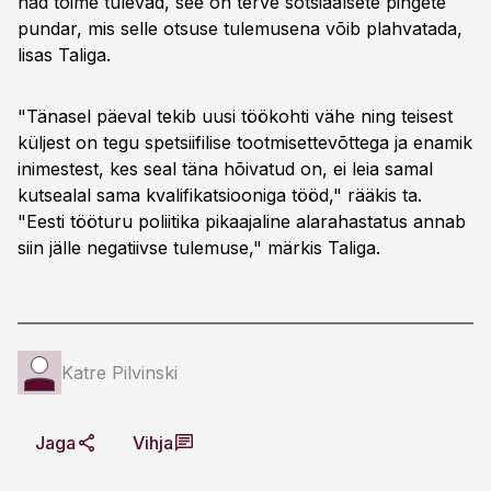
nad toime tulevad, see on terve sotsiaalsete pingete
pundar, mis selle otsuse tulemusena võib plahvatada,
lisas Taliga.
"Tänasel päeval tekib uusi töökohti vähe ning teisest
küljest on tegu spetsiifilise tootmisettevõttega ja enamik
inimestest, kes seal täna hõivatud on, ei leia samal
kutsealal sama kvalifikatsiooniga tööd," rääkis ta.
"Eesti tööturu poliitika pikaajaline alarahastatus annab
siin jälle negatiivse tulemuse," märkis Taliga.
Katre Pilvinski
Jaga
Vihja