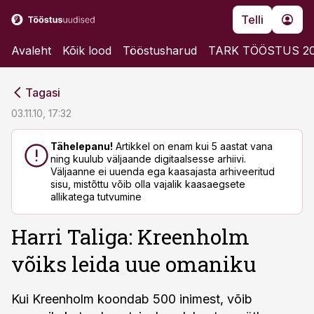
Telli
Avaleht
Kõik lood
Tööstusharud
TARK TÖÖSTUS 2
cebook
cebook
Tagasi
Twitter)
Twitter)
03.11.10, 17:32
kedIn
kedIn
Tähelepanu!
Artikkel on enam kui 5 aastat vana
ning kuulub väljaande digitaalsesse arhiivi.
ail
ail
Väljaanne ei uuenda ega kaasajasta arhiveeritud
sisu, mistõttu võib olla vajalik kaasaegsete
k
k
allikatega tutvumine
Harri Taliga: Kreenholm
võiks leida uue omaniku
Kui Kreenholm koondab 500 inimest, võib