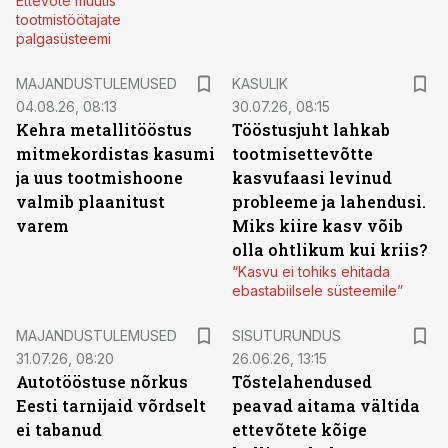
Ettevõte muutis
tootmistöötajate
palgasüsteemi
MAJANDUSTULEMUSED
KASULIK
04.08.26, 08:13
30.07.26, 08:15
Kehra metallitööstus
Tööstusjuht lahkab
mitmekordistas kasumi
tootmisettevõtte
ja uus tootmishoone
kasvufaasi levinud
valmib plaanitust
probleeme ja lahendusi.
varem
Miks kiire kasv võib
olla ohtlikum kui kriis?
“Kasvu ei tohiks ehitada
ebastabiilsele süsteemile”
ST
MAJANDUSTULEMUSED
SISUTURUNDUS
31.07.26, 08:20
26.06.26, 13:15
Autotööstuse nõrkus
Tõstelahendused
Eesti tarnijaid võrdselt
peavad aitama vältida
ei tabanud
ettevõtete kõige