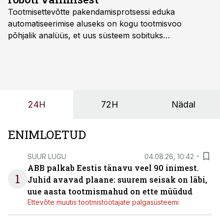
Tootmisettevõtte pakendamisprotsessi eduka
automatiseerimise aluseks on kogu tootmisvoo
põhjalik analüüs, et uus süsteem sobituks
olemasolevasse keskkonda, aitaks vähendada
tööjõuvajadust ning oleks valmis ka ettevõtte
tulevasteks arenguteks. Lihtsalt roboti lisamine
enamasti oodatud tulemust ei too, nendib tootmise ja
tööstuse automatiseerimislahenduste arendaja Smitech
24H
72H
Nädal
OÜ tegevjuht Sander Mitendorf.
ENIMLOETUD
SUUR LUGU
04.08.26, 10:42
ABB palkab Eestis tänavu veel 90 inimest.
1
Juhid avavad plaane: suurem seisak on läbi,
uue aasta tootmismahud on ette müüdud
Ettevõte muutis tootmistöötajate palgasüsteemi