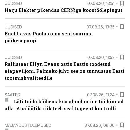
UUDISED
07.08.26, 13:51
Harju Elekter pikendas CERNiga koostöölepingut
UUDISED
07.08.26, 13:35
Enefit avas Poolas oma seni suurima
päikesepargi
UUDISED
07.08.26, 11:52
Rallistaar Elfyn Evans ostis Eestis toodetud
aiapaviljoni. Palmako juht: see on tunnustus Eesti
tootmiskvaliteedile
SAATED
07.08.26, 11:24
Läti toidu käibemaksu alandamine tõi hinnad
alla. Analüütik: riik teeb seal tugevat kontrolli
MAJANDUSTULEMUSED
07.08.26, 08:00