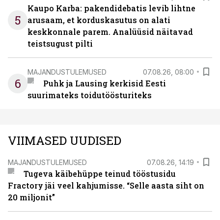
Kaupo Karba: pakendidebatis levib lihtne
5
arusaam, et korduskasutus on alati
keskkonnale parem. Analüüsid näitavad
teistsugust pilti
MAJANDUSTULEMUSED
07.08.26, 08:00
6
Puhk ja Lausing kerkisid Eesti
suurimateks toidutöösturiteks
VIIMASED UUDISED
MAJANDUSTULEMUSED
07.08.26, 14:19
Tugeva käibehüppe teinud tööstusidu
Fractory jäi veel kahjumisse. “Selle aasta siht on
20 miljonit”