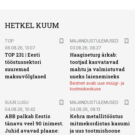
HETKEL KUUM
TOP
MAJANDUSTULEMUSED
06.08.26, 13:07
03.08.26, 08:27
TOP 231 | Eesti
Haagiseturg ärkab:
tööstussektori
tootjad kasvatavad
suuremad
mahtu ja valmistuvad
maksuvõlglased
uueks laienemiseks
Bestnet avab uue müügi- ja
tootmiskeskuse
SUUR LUGU
MAJANDUSTULEMUSED
04.08.26, 10:42
04.08.26, 08:13
ABB palkab Eestis
Kehra metallitööstus
tänavu veel 90 inimest.
mitmekordistas kasumi
Juhid avavad plaane:
ja uus tootmishoone