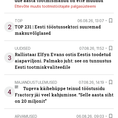
uue aasta tootmismahud on ette müüdud
Ettevõte muutis tootmistöötajate palgasüsteemi
TOP
06.08.26, 13:07
2
TOP 231 | Eesti tööstussektori suuremad
maksuvõlglased
UUDISED
07.08.26, 11:52
Rallistaar Elfyn Evans ostis Eestis toodetud
3
aiapaviljoni. Palmako juht: see on tunnustus
Eesti tootmiskvaliteedile
MAJANDUSTULEMUSED
07.08.26, 14:19
Tugeva käibehüppe teinud tööstusidu
4
Fractory jäi veel kahjumisse. “Selle aasta siht
on 20 miljonit”
ARVAMUSED
06.08.26, 09:03