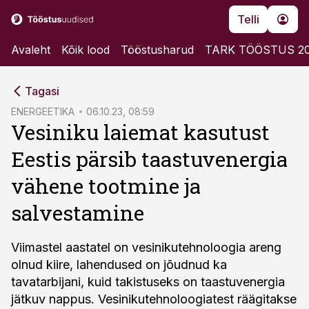
Telli
Avaleht
Kõik lood
Tööstusharud
TARK TÖÖSTUS 2
cebook
Tagasi
Twitter)
ENERGEETIKA
06.10.23, 08:59
Vesiniku laiemat kasutust
kedIn
Eestis pärsib taastuvenergia
ail
vähene tootmine ja
k
salvestamine
Viimastel aastatel on vesinikutehnoloogia areng
olnud kiire, lahendused on jõudnud ka
tavatarbijani, kuid takistuseks on taastuvenergia
jätkuv nappus. Vesinikutehnoloogiatest räägitakse