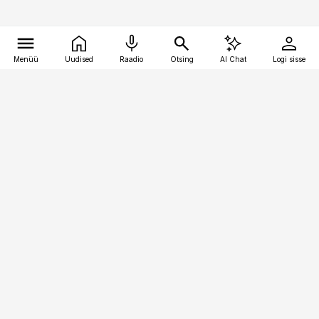
Menüü
Uudised
Raadio
Otsing
AI Chat
Logi sisse
Vana-Lõuna 39/1, 19094 Tallinn
(+372) 667 0111
toostusuudised@toostusuudised.ee
Telli
Reklaam
Firmast
Sisu kasutamisõigused
Ajakirjaniku
eetikakoodeks
Üldtingimused
Privaatsustingimused
Küpsiste poliitika
KKK