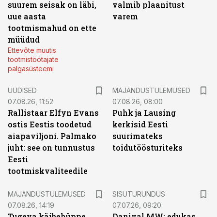
suurem seisak on läbi,
valmib plaanitust
uue aasta
varem
tootmismahud on ette
müüdud
Ettevõte muutis
tootmistöötajate
palgasüsteemi
UUDISED
MAJANDUSTULEMUSED
07.08.26, 11:52
07.08.26, 08:00
Rallistaar Elfyn Evans
Puhk ja Lausing
ostis Eestis toodetud
kerkisid Eesti
aiapaviljoni. Palmako
suurimateks
juht: see on tunnustus
toidutöösturiteks
Eesti
tootmiskvaliteedile
ST
MAJANDUSTULEMUSED
SISUTURUNDUS
07.08.26, 14:19
07.07.26, 09:20
Tugeva käibehüppe
Danival MW: edukas