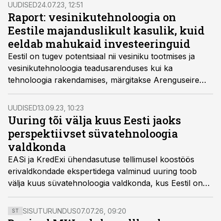
UUDISED
24.07.23, 12:51
Raport: vesinikutehnoloogia on
Eestile majanduslikult kasulik, kuid
eeldab mahukaid investeeringuid
Eestil on tugev potentsiaal nii vesiniku tootmises ja
vesinikutehnoloogia teadusarenduses kui ka
tehnoloogia rakendamises, märgitakse Arenguseire
Keskuse koostatud lühiraportis “Vesinikutehnoloogia
hetkeseis ja väljavaated”.
UUDISED
13.09.23, 10:23
Uuring tõi välja kuus Eesti jaoks
perspektiivset süvatehnoloogia
valdkonda
EASi ja KredExi ühendasutuse tellimusel koostöös
erivaldkondade ekspertidega valminud uuring toob
välja kuus süvatehnoloogia valdkonda, kus Eestil on
suurim potentsiaal nii teadus- ja arendustegevuses kui
ka tootmises.
SISUTURUNDUS
07.07.26, 09:20
ST