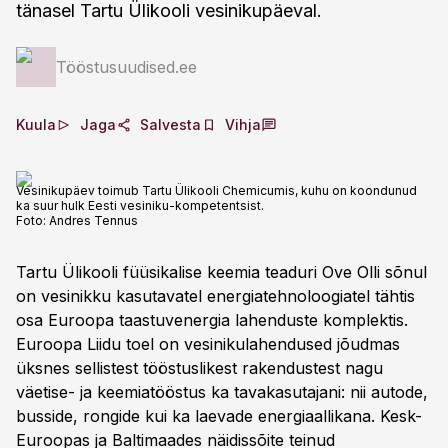
tänasel Tartu Ülikooli vesinikupäeval.
Tööstusuudised.ee
Kuula
Jaga
Salvesta
Vihja
Vesinikupäev toimub Tartu Ülikooli Chemicumis, kuhu on koondunud
ka suur hulk Eesti vesiniku-kompetentsist.
Foto:
Andres Tennus
Tartu Ülikooli füüsikalise keemia teaduri Ove Olli sõnul
on vesinikku kasutavatel energiatehnoloogiatel tähtis
osa Euroopa taastuvenergia lahenduste komplektis.
Euroopa Liidu toel on vesinikulahendused jõudmas
üksnes sellistest tööstuslikest rakendustest nagu
väetise- ja keemiatööstus ka tavakasutajani: nii autode,
busside, rongide kui ka laevade energiaallikana. Kesk-
Euroopas ja Baltimaades näidissõite teinud