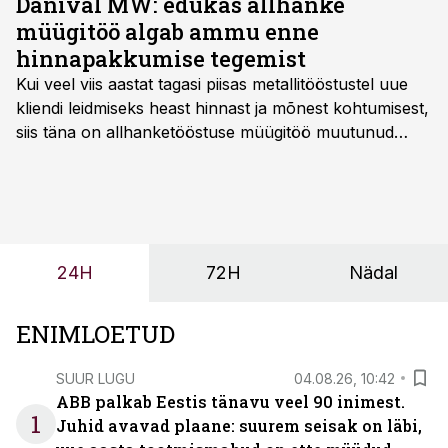
Danival MW: edukas allhanke
müügitöö algab ammu enne
hinnapakkumise tegemist
Kui veel viis aastat tagasi piisas metallitööstustel uue
kliendi leidmiseks heast hinnast ja mõnest kohtumisest,
siis täna on allhanketööstuse müügitöö muutunud
märksa pikemaks ja süsteemsemaks. Konkurents on
kasvanud, kliendid kaaluvad otsuseid põhjalikumalt
ning partnerit ei valita enam ainult tootmisvõimekuse
või hinnakirja järgi.
24H
72H
Nädal
ENIMLOETUD
SUUR LUGU
04.08.26, 10:42
ABB palkab Eestis tänavu veel 90 inimest.
1
Juhid avavad plaane: suurem seisak on läbi,