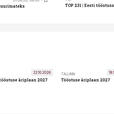
07.08.26, 08:00
TOP 231 | Eesti tööstu
 suurimateks
22.10.2026
18.
TALLINN
tööstuse äriplaan 2027
Tööstuse äriplaan 2027