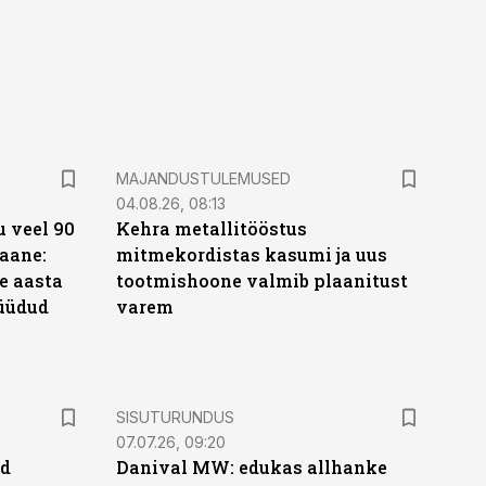
MAJANDUSTULEMUSED
04.08.26, 08:13
 veel 90
Kehra metallitööstus
aane:
mitmekordistas kasumi ja uus
e aasta
tootmishoone valmib plaanitust
üüdud
varem
e
ST
SISUTURUNDUS
07.07.26, 09:20
ud
Danival MW: edukas allhanke