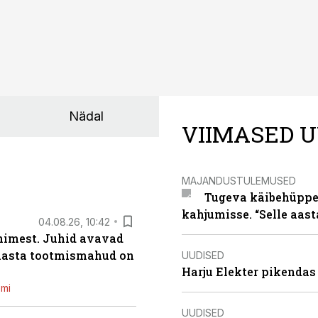
Nädal
VIIMASED U
MAJANDUSTULEMUSED
Tugeva käibehüppe 
kahjumisse. “Selle aast
04.08.26, 10:42
inimest. Juhid avavad
 aasta tootmismahud on
UUDISED
Harju Elekter pikenda
emi
UUDISED