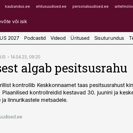
kaubandus.ee
ehitusuudised.ee
personaliuudised.ee
aritehnolo
Infopank
Radar
US 2027
Podcastid
Videod
Üritused
Sisuturundus
T
US
14.04.23, 09:20
st algab pesitsusrahu
rillist kontrollib Keskkonnaamet taas pesitsusrahust ki
 Plaanilised kontrollreidid kestavad 30. juunini ja kes
 ja linnurikastele metsadele.
uudised.ee