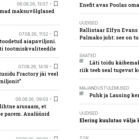
06.08.26, 13:07
Enefit avas Poolas oma
uremad maksuvõlglased
UUDISED
Rallistaar Elfyn Evans 
07.08.26, 11:52
Palmako juht: see on t
 toodetud aiapaviljoni.
ti tootmiskvaliteedile
SAATED
Läti toidu käibema
07.08.26, 14:19
riik teeb seal tugevat k
usidu Fractory jäi veel
miljonit”
MAJANDUSTULEMUSED
Puhk ja Lausing ke
06.08.26, 09:03
lihtne arusaam, et
UUDISED
le parem. Analüüsid
Elering kuulutas välja
TOP