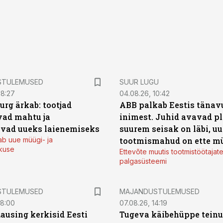
STULEMUSED
SUUR LUGU
08:27
04.08.26, 10:42
urg ärkab: tootjad
ABB palkab Eestis tänavu
ad mahtu ja
inimest. Juhid avavad pl
vad uueks laienemiseks
suurem seisak on läbi, uu
ab uue müügi- ja
tootmismahud on ette m
kuse
Ettevõte muutis tootmistöötajat
palgasüsteemi
STULEMUSED
MAJANDUSTULEMUSED
08:00
07.08.26, 14:19
Lausing kerkisid Eesti
Tugeva käibehüppe tein