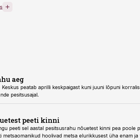
s
ahu aeg
Keskus peatab aprilli keskpaigast kuni juuni lõpuni korralis
ende pesitsusajal.
uetest peeti kinni
u peeti sel aastal pesitsusrahu nõuetest kinni pea poole p
ti metsaomanikud hoolivad metsa elurikkusest üha enam ja 