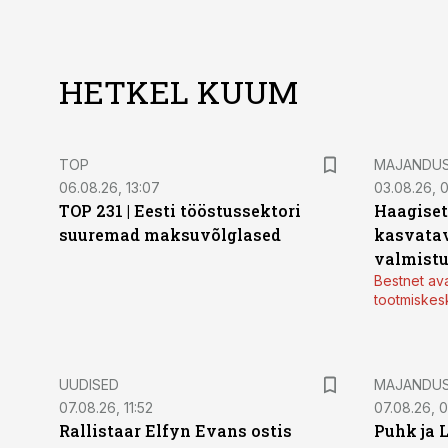
HETKEL KUUM
TOP
MAJANDU
06.08.26, 13:07
03.08.26, 
TOP 231 | Eesti tööstussektori
Haagiset
suuremad maksuvõlglased
kasvatav
valmistu
Bestnet av
tootmiskes
UUDISED
MAJANDU
07.08.26, 11:52
07.08.26, 
Rallistaar Elfyn Evans ostis
Puhk ja 