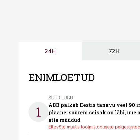
24H
72H
ENIMLOETUD
SUUR LUGU
ABB palkab Eestis tänavu veel 90 
1
plaane: suurem seisak on läbi, uue
ette müüdud
Ettevõte muutis tootmistöötajate palgasüste