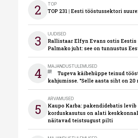
TOP
2
TOP 231 | Eesti tööstussektori su
UUDISED
3
Rallistaar Elfyn Evans ostis Eestis
Palmako juht: see on tunnustus Ees
MAJANDUSTULEMUSED
4
Tugeva käibehüppe teinud tööst
kahjumisse. “Selle aasta siht on 20 
ARVAMUSED
5
Kaupo Karba: pakendidebatis levib 
korduskasutus on alati keskkonna
näitavad teistsugust pilti