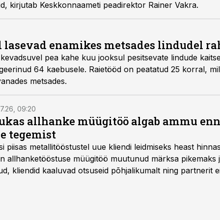
öid, kirjutab Keskkonnaameti peadirektor Rainer Vakra.
lasevad enamikes metsades lindudel rah
evadsuvel pea kahe kuu jooksul pesitsevate lindude kaitsek
geerinud 64 kaebusele. Raietööd on peatatud 25 korral, mill
vanades metsades.
7.26, 09:20
ukas allhanke müügitöö algab ammu en
e tegemist
asi piisas metallitööstustel uue kliendi leidmiseks heast hinna
a on allhanketööstuse müügitöö muutunud märksa pikemaks
 kliendid kaaluvad otsuseid põhjalikumalt ning partnerit ei
nnakirja järgi.