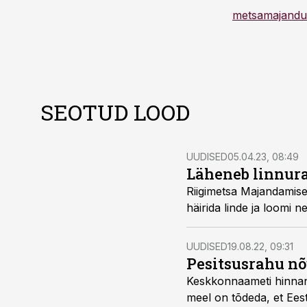
metsamajandu
SEOTUD LOOD
UUDISED
05.04.23, 08:49
Läheneb linnur
Riigimetsa Majandamise 
häirida linde ja loomi n
UUDISED
19.08.22, 09:31
Pesitsusrahu nõ
Keskkonnaameti hinnang
meel on tõdeda, et Ees