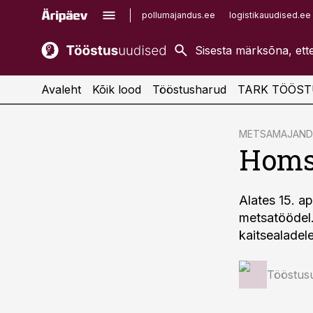
pollumajandus.ee
logistikauudised.ee
kaubandus.ee
imelineajalugu.ee
kinnisvarauudised.ee
imelineteadus.ee
Avaleht
Kõik lood
Tööstusharud
TARK TÖÖST
cebook
METSAMAJAND
Homse
Twitter)
kedIn
Alates 15. ap
ail
metsatöödel.
k
kaitsealadele
Tööstus