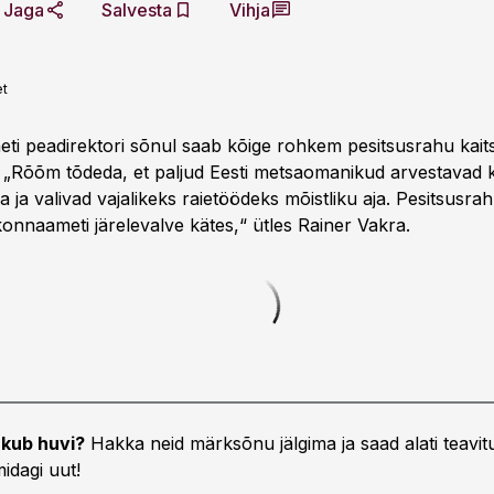
Jaga
Salvesta
Vihja
et
i peadirektori sõnul saab kõige rohkem pesitsusrahu kait
„Rõõm tõdeda, et paljud Eesti metsaomanikud arvestavad 
 ja valivad vajalikeks raietöödeks mõistliku aja. Pesitsusra
konnaameti järelevalve kätes,“ ütles Rainer Vakra.
kub huvi?
Hakka neid märksõnu jälgima ja saad alati teavitu
idagi uut!