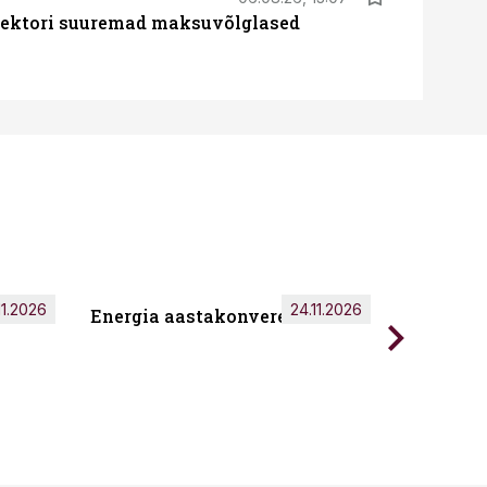
ssektori suuremad maksuvõlglased
11.2026
24.11.2026
Energia aastakonverents 2026
Tark töö