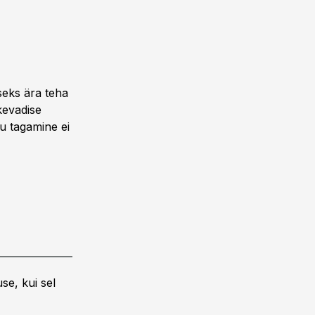
seks ära teha
kevadise
hu tagamine ei
se, kui sel