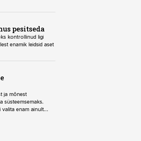
us pesitseda
s kontrollinud ligi
est enamik leidsid aset
ne
st ja mõnest
 ja süsteemsemaks.
 valita enam ainult