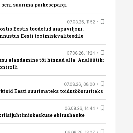
 seni suurima päikesepargi
07.08.26, 11:52
ostis Eestis toodetud aiapaviljoni.
unnustus Eesti tootmiskvaliteedile
07.08.26, 11:24
ksu alandamine tõi hinnad alla. Analüütik:
ontrolli
07.08.26, 08:00
rkisid Eesti suurimateks toidutöösturiteks
06.08.26, 14:44
 kriisijuhtimiskeskuse ehitushanke
06.08.26, 13:07