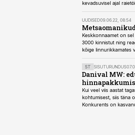
kevadsuvisel ajal raiet
UUDISED
09.06.22, 08:54
Metsaomanikud 
Keskkonnaamet on sel k
3000 kinnistut ning rea
kõige linnurikkamates 
ST
SISUTURUNDUS
07.0
Danival MW: ed
hinnapakkumis
Kui veel viis aastat tag
kohtumisest, siis tän
Konkurents on kasvanud,
tootmisvõimekuse või hi