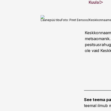
Kuula
Laanepüü tibu
Foto:
Piret Eensoo/Keskkonnaam
Keskkonnaamet
metsaomanik. 
pesitsusrahuga
ole vaid Kesk
See teema pa
teemal ilmub m