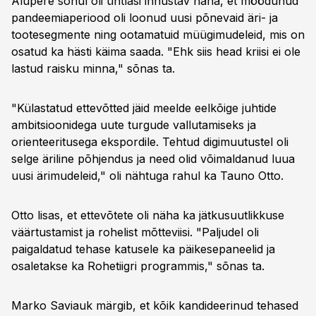
Alupere sõnul oli ühtlasi innustav näha, et möödunud
pandeemiaperiood oli loonud uusi põnevaid äri- ja
tootesegmente ning ootamatuid müügimudeleid, mis on
osatud ka hästi käima saada. "Ehk siis head kriisi ei ole
lastud raisku minna," sõnas ta.
"Külastatud ettevõtted jäid meelde eelkõige juhtide
ambitsioonidega uute turgude vallutamiseks ja
orienteeritusega ekspordile. Tehtud digimuutustel oli
selge äriline põhjendus ja need olid võimaldanud luua
uusi ärimudeleid," oli nähtuga rahul ka Tauno Otto.
Otto lisas, et ettevõtete oli näha ka jätkusuutlikkuse
väärtustamist ja rohelist mõtteviisi. "Paljudel oli
paigaldatud tehase katusele ka päikesepaneelid ja
osaletakse ka Rohetiigri programmis," sõnas ta.
Marko Saviauk märgib, et kõik kandideerinud tehased