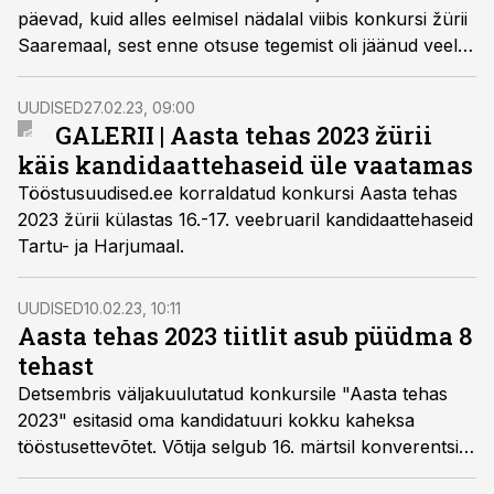
päevad, kuid alles eelmisel nädalal viibis konkursi žürii
Saaremaal, sest enne otsuse tegemist oli jäänud veel
viimane külaskäik Incap Estonia Kuressaare tehasesse.
Seejärel suundus žürii Taltechi Kuressaare kolledžisse
UUDISED
27.02.23, 09:00
otsust langetama.
GALERII | Aasta tehas 2023 žürii
käis kandidaattehaseid üle vaatamas
Tööstusuudised.ee korraldatud konkursi Aasta tehas
2023 žürii külastas 16.-17. veebruaril kandidaattehaseid
Tartu- ja Harjumaal.
UUDISED
10.02.23, 10:11
Aasta tehas 2023 tiitlit asub püüdma 8
tehast
Detsembris väljakuulutatud konkursile "Aasta tehas
2023" esitasid oma kandidatuuri kokku kaheksa
tööstusettevõtet. Võtija selgub 16. märtsil konverentsi
ja messi "Tark tööstus 2023" õhtusel üritusel.