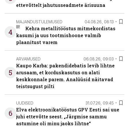
ettevõttelt jahutusseadmete ärisuuna
MAJANDUSTULEMUSED
04.08.26, 08:13
Kehra metallitööstus mitmekordistas
4
kasumi ja uus tootmishoone valmib
plaanitust varem
ARVAMUSED
06.08.26, 09:03
Kaupo Karba: pakendidebatis levib lihtne
5
arusaam, et korduskasutus on alati
keskkonnale parem. Analüüsid näitavad
teistsugust pilti
UUDISED
31.07.26, 09:45
Elva elektroonikatööstus GPV Eesti sai uue
6
juhi ettevõtte seest. „Järgmise sammu
astumine oli minu jaoks lihtne“