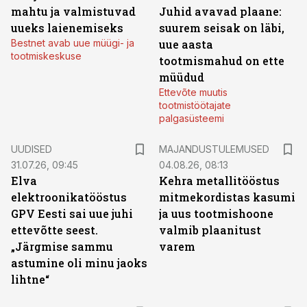
mahtu ja valmistuvad
Juhid avavad plaane:
uueks laienemiseks
suurem seisak on läbi,
Bestnet avab uue müügi- ja
uue aasta
tootmiskeskuse
tootmismahud on ette
müüdud
Ettevõte muutis
tootmistöötajate
palgasüsteemi
UUDISED
MAJANDUSTULEMUSED
31.07.26, 09:45
04.08.26, 08:13
Elva
Kehra metallitööstus
elektroonikatööstus
mitmekordistas kasumi
GPV Eesti sai uue juhi
ja uus tootmishoone
ettevõtte seest.
valmib plaanitust
„Järgmise sammu
varem
astumine oli minu jaoks
lihtne“