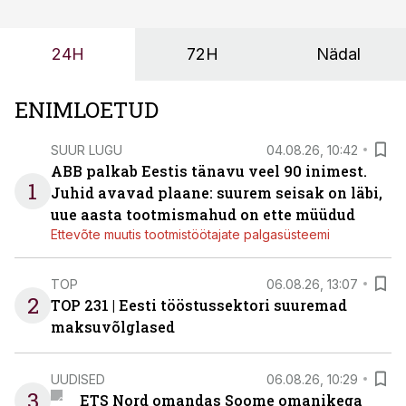
probleemi, vaid otsest rahalist kulu, venivaid tähtaegu
ja suuremaid riske tööohutusele.
24H
72H
Nädal
ENIMLOETUD
SUUR LUGU
04.08.26, 10:42
ABB palkab Eestis tänavu veel 90 inimest.
1
Juhid avavad plaane: suurem seisak on läbi,
uue aasta tootmismahud on ette müüdud
Ettevõte muutis tootmistöötajate palgasüsteemi
TOP
06.08.26, 13:07
2
TOP 231 | Eesti tööstussektori suuremad
maksuvõlglased
UUDISED
06.08.26, 10:29
3
ETS Nord omandas Soome omanikega