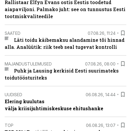
Rallistaar Elfyn Evans ostis Eestis toodetud
aiapaviljoni. Palmako juht: see on tunnustus Eesti
tootmiskvaliteedile
SAATED
07.08.26, 11:24
Läti toidu käibemaksu alandamine tõi hinnad
alla. Analüütik: riik teeb seal tugevat kontrolli
MAJANDUSTULEMUSED
07.08.26, 08:00
Puhk ja Lausing kerkisid Eesti suurimateks
toidutöösturiteks
UUDISED
06.08.26, 14:44
Elering kuulutas
välja kriisijuhtimiskeskuse ehitushanke
TOP
06.08.26, 13:07