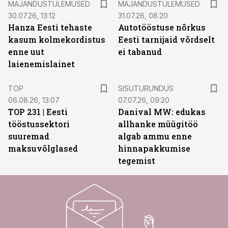
MAJANDUSTULEMUSED
MAJANDUSTULEMUSED
30.07.26, 13:12
31.07.26, 08:20
Hanza Eesti tehaste
Autotööstuse nõrkus
kasum kolmekordistus
Eesti tarnijaid võrdselt
enne uut
ei tabanud
laienemislainet
ST
TOP
SISUTURUNDUS
06.08.26, 13:07
07.07.26, 09:20
TOP 231 | Eesti
Danival MW: edukas
tööstussektori
allhanke müügitöö
suuremad
algab ammu enne
maksuvõlglased
hinnapakkumise
tegemist