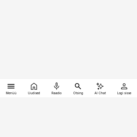
Menüü
Uudised
Raadio
Otsing
AI Chat
Logi sisse
Vana-Lõuna 39/1, 19094 Tallinn
(+372) 667 0111