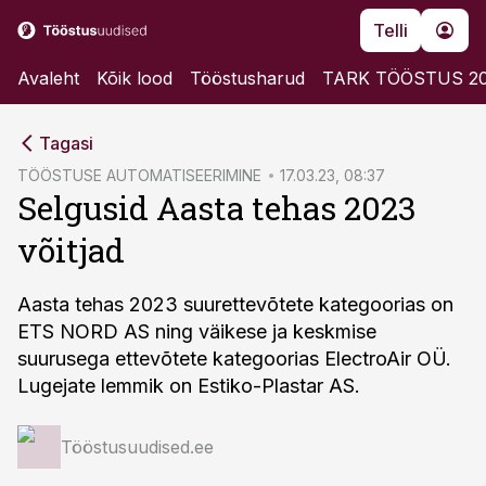
Telli
Avaleht
Kõik lood
Tööstusharud
TARK TÖÖSTUS 2
cebook
cebook
Tagasi
Twitter)
Twitter)
TÖÖSTUSE AUTOMATISEERIMINE
17.03.23, 08:37
Selgusid Aasta tehas 2023
kedIn
kedIn
võitjad
ail
ail
k
k
Aasta tehas 2023 suurettevõtete kategoorias on
ETS NORD AS ning väikese ja keskmise
suurusega ettevõtete kategoorias ElectroAir OÜ.
Lugejate lemmik on Estiko-Plastar AS.
Tööstusuudised.ee