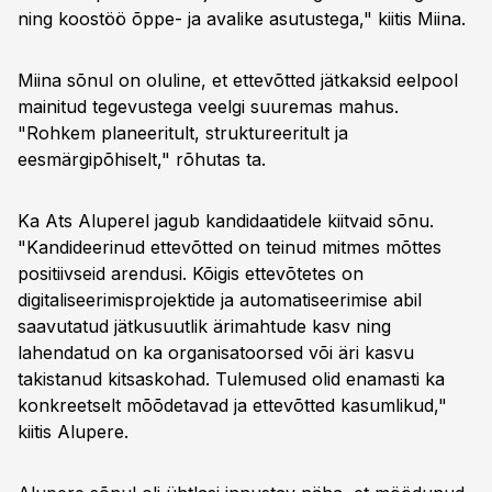
ning koostöö õppe- ja avalike asutustega," kiitis Miina.
Miina sõnul on oluline, et ettevõtted jätkaksid eelpool
mainitud tegevustega veelgi suuremas mahus.
"Rohkem planeeritult, struktureeritult ja
eesmärgipõhiselt," rõhutas ta.
Ka Ats Aluperel jagub kandidaatidele kiitvaid sõnu.
"Kandideerinud ettevõtted on teinud mitmes mõttes
positiivseid arendusi. Kõigis ettevõtetes on
digitaliseerimisprojektide ja automatiseerimise abil
saavutatud jätkusuutlik ärimahtude kasv ning
lahendatud on ka organisatoorsed või äri kasvu
takistanud kitsaskohad. Tulemused olid enamasti ka
konkreetselt mõõdetavad ja ettevõtted kasumlikud,"
kiitis Alupere.