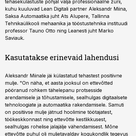
tehasekülastuste põhjal välja professionaalne žürii,
kuhu kuuluvad Lean Digitali partner Aleksandr Miina,
Saksa Automaatika juht Ats Alupere, Tallinna
Tehnikaülikooli mehaanika ja tööstustehnika instituudi
professor Tauno Otto ning Leanesti juht Marko
Saviauk.
Kasutatakse erinevaid lahendusi
Aleksandr Miinale jäi külastatud tehastest positiivne
mulje. "On näha, et aasta jooksul on ettevõtted
pööranud rohkem tähelepanu protsesside
arendamisele ja tõhustamisele, sealhulgas digitaalsete
tehnoloogiate ja automaatika rakendamisele. Samuti
on positiivse mulje jätnud hoolimine töötajatest,
töökeskkonnast ning ettevõtte kestlikkusest,
sealhulgas rohelise jalajälje vähendamisest. Mõne
ettevõtte puhul oli muljetavaldav kogukondlik tegevus