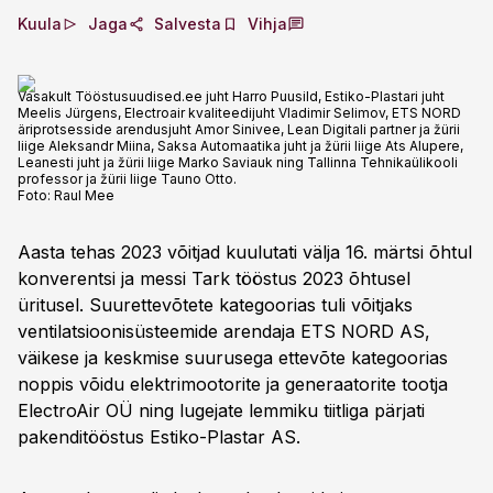
Kuula
Jaga
Salvesta
Vihja
Vasakult Tööstusuudised.ee juht Harro Puusild, Estiko-Plastari juht
Meelis Jürgens, Electroair kvaliteedijuht Vladimir Selimov, ETS NORD
äriprotsesside arendusjuht Amor Sinivee, Lean Digitali partner ja žürii
liige Aleksandr Miina, Saksa Automaatika juht ja žürii liige Ats Alupere,
Leanesti juht ja žürii liige Marko Saviauk ning Tallinna Tehnikaülikooli
professor ja žürii liige Tauno Otto.
Foto:
Raul Mee
Aasta tehas 2023 võitjad kuulutati välja 16. märtsi õhtul
konverentsi ja messi Tark tööstus 2023 õhtusel
üritusel. Suurettevõtete kategoorias tuli võitjaks
ventilatsioonisüsteemide arendaja ETS NORD AS,
väikese ja keskmise suurusega ettevõte kategoorias
noppis võidu elektrimootorite ja generaatorite tootja
ElectroAir OÜ ning lugejate lemmiku tiitliga pärjati
pakenditööstus Estiko-Plastar AS.