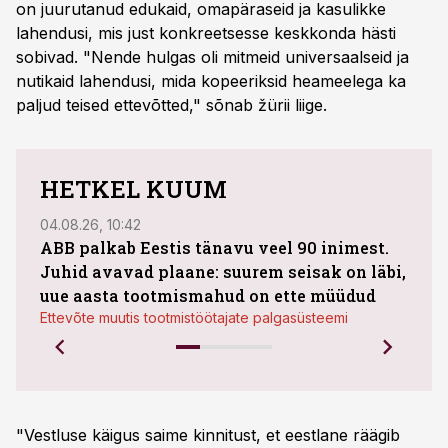
on juurutanud edukaid, omapäraseid ja kasulikke
lahendusi, mis just konkreetsesse keskkonda hästi
sobivad. "Nende hulgas oli mitmeid universaalseid ja
nutikaid lahendusi, mida kopeeriksid heameelega ka
paljud teised ettevõtted," sõnab žürii liige.
HETKEL KUUM
04.08.26, 10:42
04.08
ABB palkab Eestis tänavu veel 90 inimest.
Juhid avavad plaane: suurem seisak on läbi,
kasu
uue aasta tootmismahud on ette müüdud
plaa
Ettevõte muutis tootmistöötajate palgasüsteemi
"Vestluse käigus saime kinnitust, et eestlane räägib