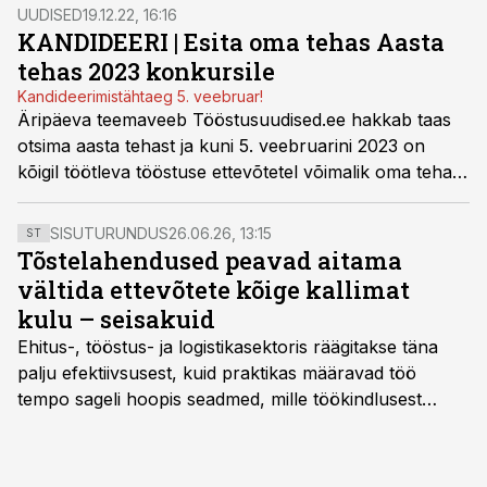
UUDISED
19.12.22, 16:16
KANDIDEERI | Esita oma tehas Aasta
tehas 2023 konkursile
Kandideerimistähtaeg 5. veebruar!
Äripäeva teemaveeb Tööstusuudised.ee hakkab taas
otsima aasta tehast ja kuni 5. veebruarini 2023 on
kõigil töötleva tööstuse ettevõtetel võimalik oma tehas
konkursile esitada. Võitja valitakse andmete põhjal nii
suurettevõtete kui VKE-de kategoorias, samuti selgub
SISUTURUNDUS
26.06.26, 13:15
ST
lugejate lemmik.
Tõstelahendused peavad aitama
vältida ettevõtete kõige kallimat
kulu – seisakuid
Ehitus-, tööstus- ja logistikasektoris räägitakse täna
palju efektiivsusest, kuid praktikas määravad töö
tempo sageli hoopis seadmed, mille töökindlusest
sõltub kogu objekti või tootmise sujuvus. Kui tõstuk
seisab, töö katkeb või masin ei vasta töötingimustele,
ei tähenda see ettevõtte jaoks ainult tehnilist