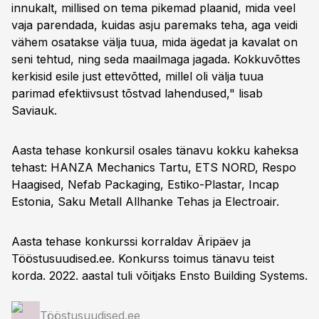
innukalt, millised on tema pikemad plaanid, mida veel
vaja parendada, kuidas asju paremaks teha, aga veidi
vähem osatakse välja tuua, mida ägedat ja kavalat on
seni tehtud, ning seda maailmaga jagada. Kokkuvõttes
kerkisid esile just ettevõtted, millel oli välja tuua
parimad efektiivsust tõstvad lahendused," lisab
Saviauk.
Aasta tehase konkursil osales tänavu kokku kaheksa
tehast: HANZA Mechanics Tartu, ETS NORD, Respo
Haagised, Nefab Packaging, Estiko-Plastar, Incap
Estonia, Saku Metall Allhanke Tehas ja Electroair.
Aasta tehase konkurssi korraldav Äripäev ja
Tööstusuudised.ee. Konkurss toimus tänavu teist
korda. 2022. aastal tuli võitjaks Ensto Building Systems.
Tööstusuudised.ee