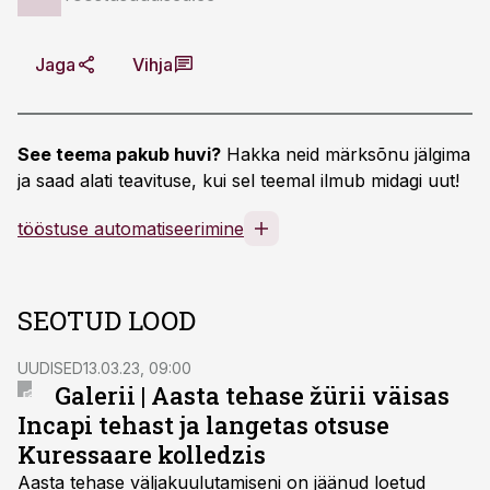
Jaga
Vihja
See teema pakub huvi?
Hakka neid märksõnu jälgima
ja saad alati teavituse, kui sel teemal ilmub midagi uut!
tööstuse automatiseerimine
SEOTUD LOOD
UUDISED
13.03.23, 09:00
Galerii | Aasta tehase žürii väisas
Incapi tehast ja langetas otsuse
Kuressaare kolledzis
Aasta tehase väljakuulutamiseni on jäänud loetud