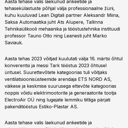
Aasta tehase valis laekunud ankeetide ja
tehasekülastuste põhjal välja professionaalne žürii,
kuhu kuuluvad Lean Digitali partner Aleksandr Miina,
Saksa Automaatika juht Ats Alupere, Tallinna
Tehnikaülikooli mehaanika ja tööstustehnika instituudi
professor Tauno Otto ning Leanesti juht Marko
Saviauk.
Aasta tehas 2023 võitjad kuulutati välja 16. märtsi õhtul
konverentsi ja messi Tark tööstus 2023 õhtusel
üritusel. Suurettevõtete kategoorias tuli võitjaks
ventilatsioonisüsteemide arendaja ETS NORD AS,
väikese ja keskmise suurusega ettevõte kategoorias
noppis võidu elektrimootorite ja generaatorite tootja
ElectroAir OÜ ning lugejate lemmiku tiitliga pärjati
pakenditööstus Estiko-Plastar AS.
Aasta tehase valis laekunud ankeetide ja