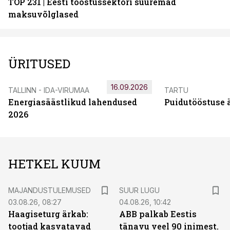
TOP 231 | Eesti tööstussektori suuremad
maksuvõlglased
ÜRITUSED
16.09.2026
TALLINN - IDA-VIRUMAA
TARTU
Energiasäästlikud lahendused
Puidutööstuse 
2026
HETKEL KUUM
MAJANDUSTULEMUSED
SUUR LUGU
03.08.26, 08:27
04.08.26, 10:42
Haagiseturg ärkab:
ABB palkab Eestis
tootjad kasvatavad
tänavu veel 90 inimest.