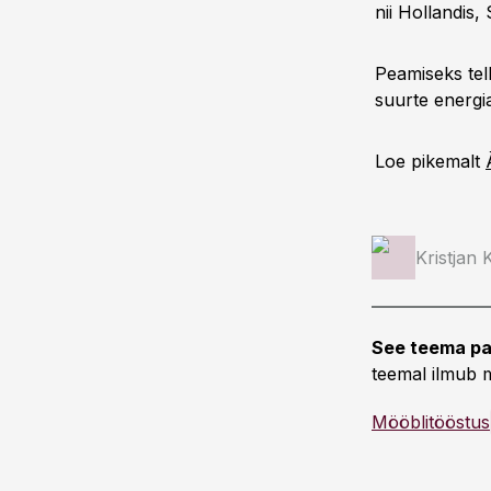
nii Hollandis,
Peamiseks tel
suurte energia
Loe pikemalt
Kristjan 
See teema pa
teemal ilmub m
Mööblitööstus