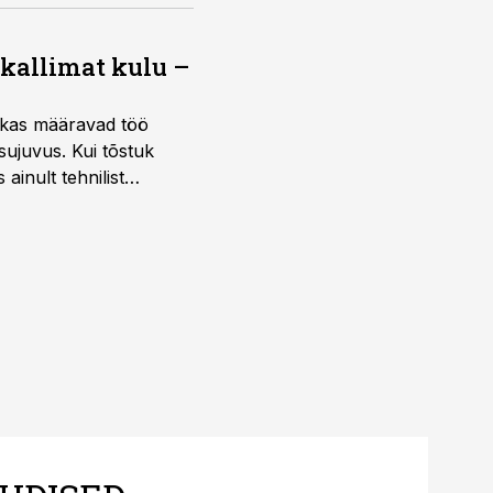
 kallimat kulu –
ktikas määravad töö
sujuvus. Kui tõstuk
ainult tehnilist
sele.