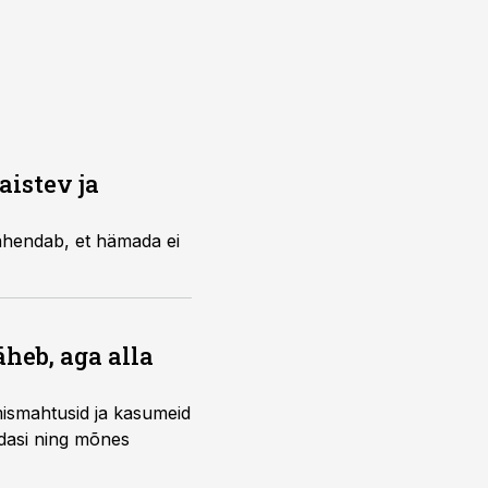
aistev ja
tähendab, et hämada ei
heb, aga alla
mismahtusid ja kasumeid
edasi ning mõnes