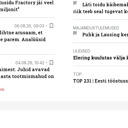
usidu Fractory jäi veel
Läti toidu käibema
miljonit”
riik teeb seal tugevat k
06.08.26, 09:03
MAJANDUSTULEMUSED
lihtne arusaam, et
Puhk ja Lausing ke
le parem. Analüüsid
UUDISED
Elering kuulutas välja
04.08.26, 10:42
inimest. Juhid avavad
TOP
 aasta tootmismahud on
TOP 231 | Eesti tööstu
emi