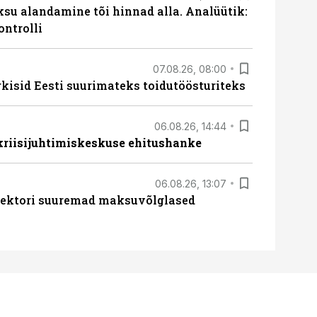
ksu alandamine tõi hinnad alla. Analüütik:
ontrolli
07.08.26, 08:00
rkisid Eesti suurimateks toidutöösturiteks
06.08.26, 14:44
 kriisijuhtimiskeskuse ehitushanke
06.08.26, 13:07
ssektori suuremad maksuvõlglased