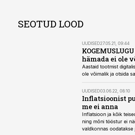
SEOTUD LOOD
UUDISED
27.05.21, 09:44
KOGEMUSLUGU | D
hämada ei ole v
Aastaid tootmist digita
ole võimalik ja otsida s
UUDISED
03.06.22, 08:10
Inflatsioonist p
me ei anna
Inflatsioon ja kõik te
ning mõni tööstur ei nä
valdkonnas oodatakse j