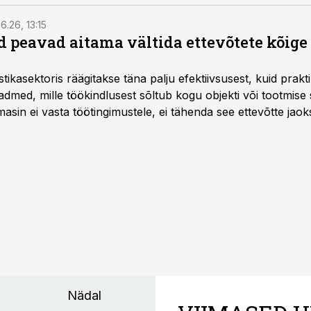
6.26, 13:15
 peavad aitama vältida ettevõtete kõige
istikasektoris räägitakse täna palju efektiivsusest, kuid pra
dmed, mille töökindlusest sõltub kogu objekti või tootmise 
asin ei vasta töötingimustele, ei tähenda see ettevõtte jaoks 
rahalist kulu, venivaid tähtaegu ja suuremaid riske tööohutu
Nädal