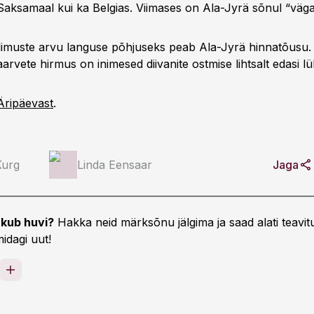
 Saksamaal kui ka Belgias. Viimases on Ala-Jyrä sõnul “väga
limuste arvu languse põhjuseks peab Ala-Jyrä hinnatõusu. 
arvete hirmus on inimesed diivanite ostmise lihtsalt edasi l
Äripäevast
.
Kurg
Linda Eensaar
Jaga
kub huvi?
Hakka neid märksõnu jälgima ja saad alati teavitu
idagi uut!