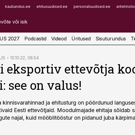
kaubandus.ee
ehitusuudised.ee
personaliuudised.ee
aritehnolo
Infopank
Radar
US 2027
Podcastid
Videod
Üritused
Sisuturundus
T
US
10.10.22, 08:54
i eksportiv ettevõtja k
i: see on valus!
 kinnisvarahinnad ja ehitusturg on pöördunud languse
ivaid Eesti ettevõtjaid. Moodulmajade ehitaja sõidab s
ngute najal, kuid mööblitööstur on pidanud juba kärpima