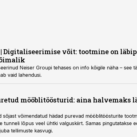
igitaliseerimise võit: tootmine on läbip
õimalik
liseerinud Neiser Groupi tehases on info kõigile näha – see 
aab vaid lahendusi.
uretud mööblitöösturid: aina halvemaks lä
ised sõjast võimendatud hädad purevad mööblitöösturite toot
e tunneli lõpus veel ühtki valguskiirt. Samas pingutatakse 
uba tellimuste kasvugi.