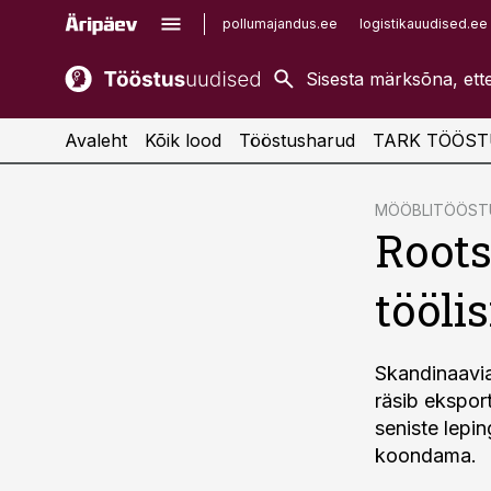
pollumajandus.ee
logistikauudised.ee
kaubandus.ee
imelineajalugu.ee
kinnisvarauudised.ee
imelineteadus.ee
Avaleht
Kõik lood
Tööstusharud
TARK TÖÖST
cebook
cebook
MÖÖBLITÖÖST
Roots
Twitter)
Twitter)
kedIn
kedIn
töölis
ail
ail
k
k
Skandinaavia
räsib eksport
seniste lepi
koondama.