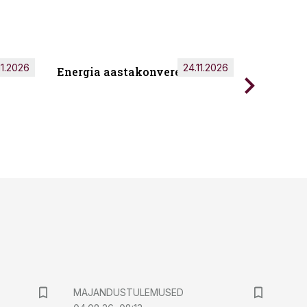
11.2026
24.11.2026
Energia aastakonverents 2026
Tark töö
MAJANDUSTULEMUSED