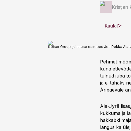
Kristjan
Kuula
Neiser Groupi juhatuse esimees Jori Pekka Ala
Pehmet mööbli
kuna ettevõtt
tulnud juba tö
ja ei tahaks n
Äripäevale ant
Ala-Jyrä lisas
kukkuma ja la
hakkabki maja
langus ka üle