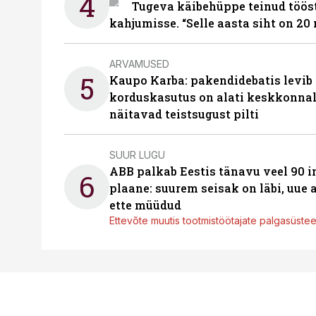
4
Tugeva käibehüppe teinud tööst
kahjumisse. “Selle aasta siht on 20 
ARVAMUSED
5
Kaupo Karba: pakendidebatis levib 
korduskasutus on alati keskkonna
näitavad teistsugust pilti
SUUR LUGU
ABB palkab Eestis tänavu veel 90 
6
plaane: suurem seisak on läbi, uue
ette müüdud
Ettevõte muutis tootmistöötajate palgasüste