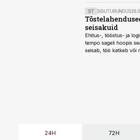
ST
SISUTURUNDUS
26.0
Tõstelahendused
seisakuid
Ehitus-, tööstus- ja log
tempo sageli hoopis sea
seisab, töö katkeb või m
probleemi, vaid otsest 
24H
72H