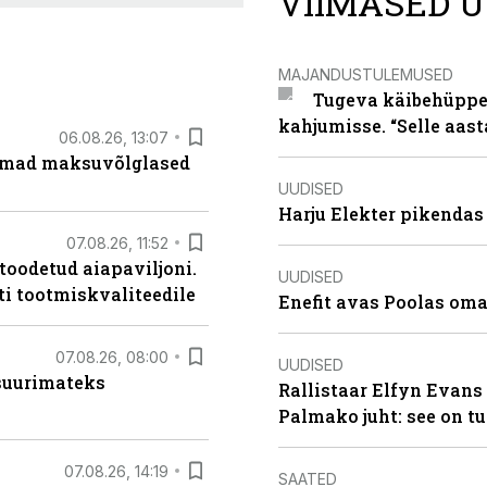
VIIMASED U
MAJANDUSTULEMUSED
Tugeva käibehüppe 
kahjumisse. “Selle aast
06.08.26, 13:07
uremad maksuvõlglased
UUDISED
Harju Elekter pikenda
07.08.26, 11:52
 toodetud aiapaviljoni.
UUDISED
ti tootmiskvaliteedile
Enefit avas Poolas oma
07.08.26, 08:00
UUDISED
 suurimateks
Rallistaar Elfyn Evans 
Palmako juht: see on t
07.08.26, 14:19
SAATED