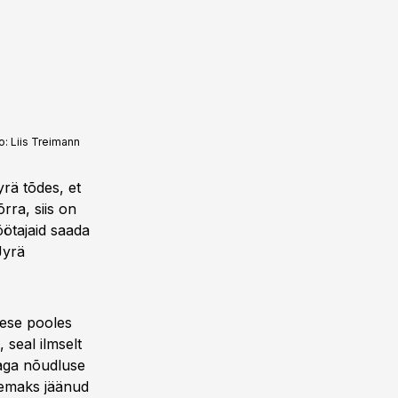
o:
Liis Treimann
rä tõdes, et
ra, siis on
öötajaid saada
Jyrä
mese pooles
 seal ilmselt
 aga nõudluse
hemaks jäänud