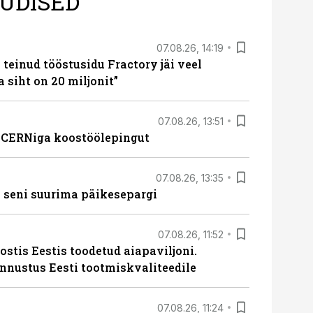
UDISED
07.08.26, 14:19
teinud tööstusidu Fractory jäi veel
a siht on 20 miljonit”
07.08.26, 13:51
s CERNiga koostöölepingut
07.08.26, 13:35
 seni suurima päikesepargi
07.08.26, 11:52
ostis Eestis toodetud aiapaviljoni.
unnustus Eesti tootmiskvaliteedile
07.08.26, 11:24