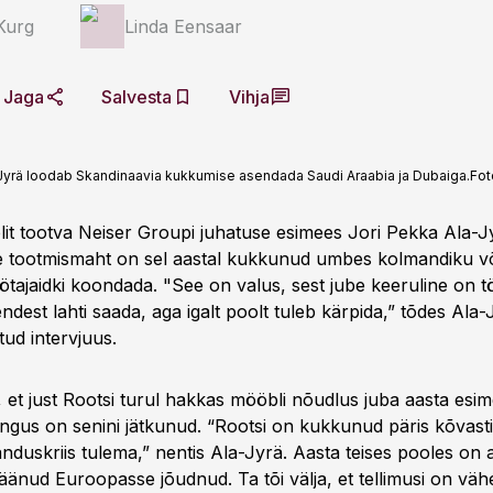
 Kurg
Linda Eensaar
Jaga
Salvesta
Vihja
-Jyrä loodab Skandinaavia kukkumise asendada Saudi Araabia ja Dubaiga.
Fot
t tootva Neiser Groupi juhatuse esimees Jori Pekka Ala-Jy
e tootmismaht on sel aastal kukkunud umbes kolmandiku võr
ötajaidki koondada. "See on valus, sest jube keeruline on t
endest lahti saada, aga igalt poolt tuleb kärpida,” tõdes Ala-
ud intervjuus.
, et just Rootsi turul hakkas mööbli nõudlus juba aasta esi
ngus on senini jätkunud. “Rootsi on kukkunud päris kõvasti,
nduskriis tulema,” nentis Ala-Jyrä. Aasta teises pooles on
jäänud Euroopasse jõudnud. Ta tõi välja, et tellimusi on vä