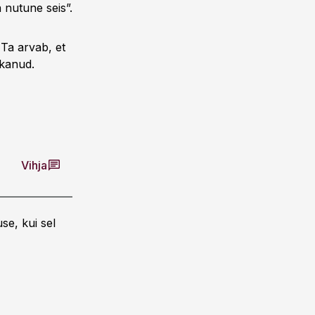
 nutune seis”.
Ta arvab, et
ükanud.
Vihja
se, kui sel