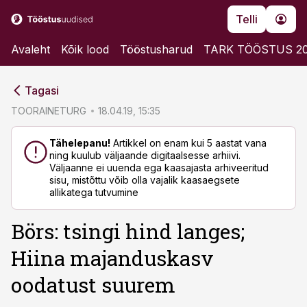
Telli
Avaleht
Kõik lood
Tööstusharud
TARK TÖÖSTUS 2
cebook
cebook
Tagasi
Twitter)
Twitter)
TOORAINETURG
18.04.19, 15:35
kedIn
kedIn
Tähelepanu!
Artikkel on enam kui 5 aastat vana
ning kuulub väljaande digitaalsesse arhiivi.
ail
ail
Väljaanne ei uuenda ega kaasajasta arhiveeritud
sisu, mistõttu võib olla vajalik kaasaegsete
k
k
allikatega tutvumine
Börs: tsingi hind langes;
Hiina majanduskasv
oodatust suurem