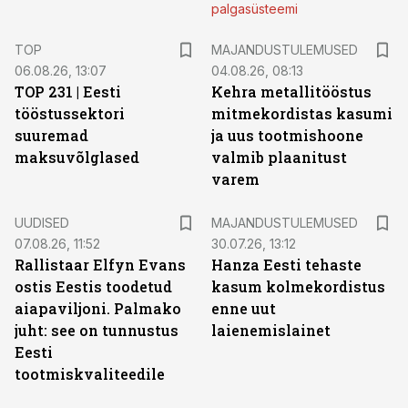
palgasüsteemi
TOP
MAJANDUSTULEMUSED
06.08.26, 13:07
04.08.26, 08:13
TOP 231 | Eesti
Kehra metallitööstus
tööstussektori
mitmekordistas kasumi
suuremad
ja uus tootmishoone
maksuvõlglased
valmib plaanitust
varem
UUDISED
MAJANDUSTULEMUSED
07.08.26, 11:52
30.07.26, 13:12
Rallistaar Elfyn Evans
Hanza Eesti tehaste
ostis Eestis toodetud
kasum kolmekordistus
aiapaviljoni. Palmako
enne uut
juht: see on tunnustus
laienemislainet
Eesti
tootmiskvaliteedile
ST