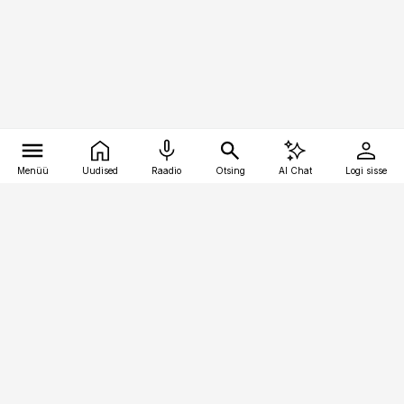
Menüü
Uudised
Raadio
Otsing
AI Chat
Logi sisse
Vana-Lõuna 39/1, 19094 Tallinn
(+372) 667 0111
toostusuudised@toostusuudised.ee
Telli
Reklaam
Firmast