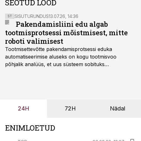
SEOTUD LOOD
SISUTURUNDUS
13.07.26, 14:36
ST
Pakendamisliini edu algab
tootmisprotsessi mõistmisest, mitte
roboti valimisest
Tootmisettevõtte pakendamisprotsessi eduka
automatiseerimise aluseks on kogu tootmisvoo
põhjalik analüüs, et uus süsteem sobituks
olemasolevasse keskkonda, aitaks vähendada
tööjõuvajadust ning oleks valmis ka ettevõtte
tulevasteks arenguteks. Lihtsalt roboti lisamine
enamasti oodatud tulemust ei too, nendib tootmise ja
tööstuse automatiseerimislahenduste arendaja Smitech
24H
72H
Nädal
OÜ tegevjuht Sander Mitendorf.
ENIMLOETUD