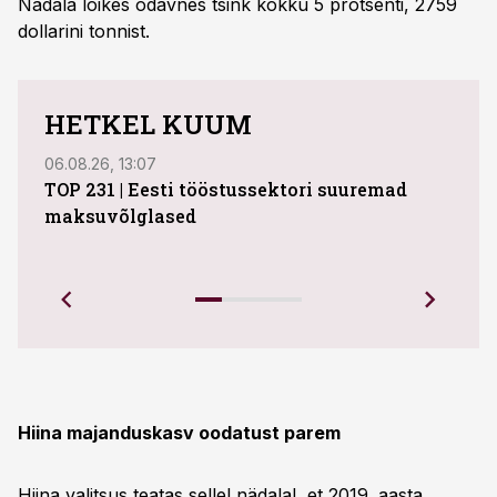
Nädala lõikes odavnes tsink kokku 5 protsenti, 2759
dollarini tonnist.
HETKEL KUUM
06.08.26, 13:07
04.08
TOP 231 | Eesti tööstussektori suuremad
ABB 
maksuvõlglased
Juhi
uue 
Ettev
Hiina majanduskasv oodatust parem
Hiina valitsus teatas sellel nädalal, et 2019. aasta