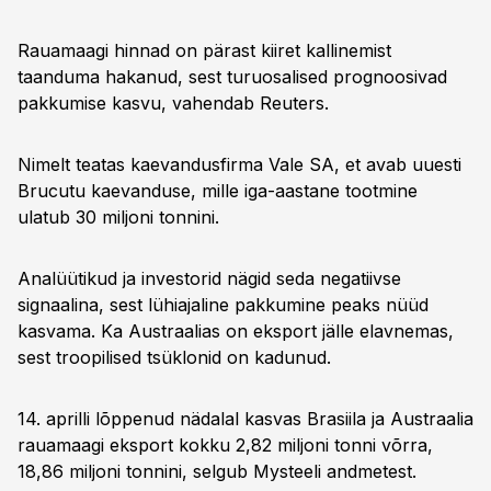
Rauamaagi hinnad on pärast kiiret kallinemist
taanduma hakanud, sest turuosalised prognoosivad
pakkumise kasvu, vahendab Reuters.
Nimelt teatas kaevandusfirma Vale SA, et avab uuesti
Brucutu kaevanduse, mille iga-aastane tootmine
ulatub 30 miljoni tonnini.
Analüütikud ja investorid nägid seda negatiivse
signaalina, sest lühiajaline pakkumine peaks nüüd
kasvama. Ka Austraalias on eksport jälle elavnemas,
sest troopilised tsüklonid on kadunud.
14. aprilli lõppenud nädalal kasvas Brasiila ja Austraalia
rauamaagi eksport kokku 2,82 miljoni tonni võrra,
18,86 miljoni tonnini, selgub Mysteeli andmetest.