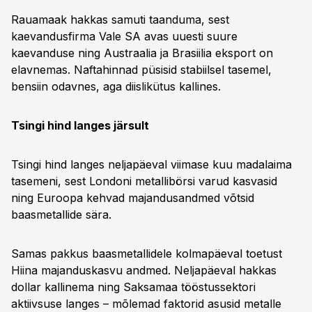
Rauamaak hakkas samuti taanduma, sest
kaevandusfirma Vale SA avas uuesti suure
kaevanduse ning Austraalia ja Brasiilia eksport on
elavnemas. Naftahinnad püsisid stabiilsel tasemel,
bensiin odavnes, aga diislikütus kallines.
Tsingi hind langes järsult
Tsingi hind langes neljapäeval viimase kuu madalaima
tasemeni, sest Londoni metallibörsi varud kasvasid
ning Euroopa kehvad majandusandmed võtsid
baasmetallide sära.
Samas pakkus baasmetallidele kolmapäeval toetust
Hiina majanduskasvu andmed. Neljapäeval hakkas
dollar kallinema ning Saksamaa tööstussektori
aktiivsuse langes – mõlemad faktorid asusid metalle