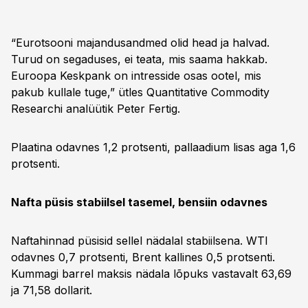
“Eurotsooni majandusandmed olid head ja halvad.
Turud on segaduses, ei teata, mis saama hakkab.
Euroopa Keskpank on intresside osas ootel, mis
pakub kullale tuge,” ütles Quantitative Commodity
Researchi analüütik Peter Fertig.
Plaatina odavnes 1,2 protsenti, pallaadium lisas aga 1,6
protsenti.
Nafta püsis stabiilsel tasemel, bensiin odavnes
Naftahinnad püsisid sellel nädalal stabiilsena. WTI
odavnes 0,7 protsenti, Brent kallines 0,5 protsenti.
Kummagi barrel maksis nädala lõpuks vastavalt 63,69
ja 71,58 dollarit.