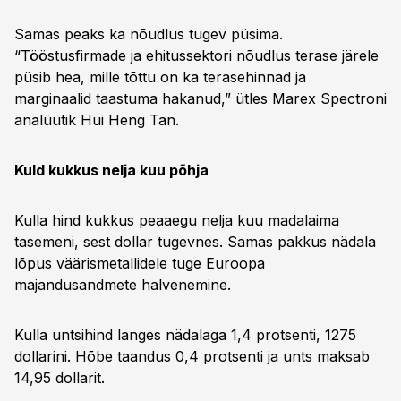
Samas peaks ka nõudlus tugev püsima.
“Tööstusfirmade ja ehitussektori nõudlus terase järele
püsib hea, mille tõttu on ka terasehinnad ja
marginaalid taastuma hakanud,” ütles Marex Spectroni
analüütik Hui Heng Tan.
Kuld kukkus nelja kuu põhja
Kulla hind kukkus peaaegu nelja kuu madalaima
tasemeni, sest dollar tugevnes. Samas pakkus nädala
lõpus väärismetallidele tuge Euroopa
majandusandmete halvenemine.
Kulla untsihind langes nädalaga 1,4 protsenti, 1275
dollarini. Hõbe taandus 0,4 protsenti ja unts maksab
14,95 dollarit.