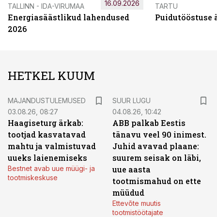
16.09.2026
TALLINN - IDA-VIRUMAA
TARTU
Energiasäästlikud lahendused
Puidutööstuse 
2026
HETKEL KUUM
MAJANDUSTULEMUSED
SUUR LUGU
03.08.26, 08:27
04.08.26, 10:42
Haagiseturg ärkab:
ABB palkab Eestis
tootjad kasvatavad
tänavu veel 90 inimest.
mahtu ja valmistuvad
Juhid avavad plaane:
uueks laienemiseks
suurem seisak on läbi,
Bestnet avab uue müügi- ja
uue aasta
tootmiskeskuse
tootmismahud on ette
müüdud
Ettevõte muutis
tootmistöötajate