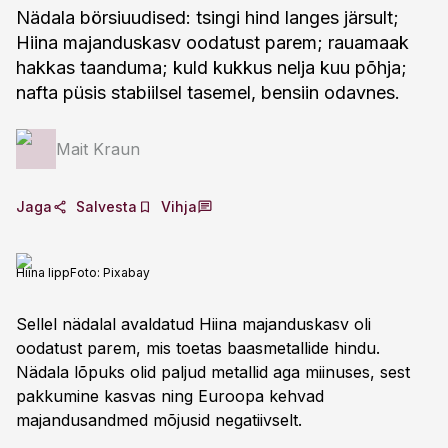
Nädala börsiuudised: tsingi hind langes järsult;
Hiina majanduskasv oodatust parem; rauamaak
hakkas taanduma; kuld kukkus nelja kuu põhja;
nafta püsis stabiilsel tasemel, bensiin odavnes.
Mait Kraun
Jaga
Salvesta
Vihja
Hiina lipp
Foto:
Pixabay
Sellel nädalal avaldatud Hiina majanduskasv oli
oodatust parem, mis toetas baasmetallide hindu.
Nädala lõpuks olid paljud metallid aga miinuses, sest
pakkumine kasvas ning Euroopa kehvad
majandusandmed mõjusid negatiivselt.