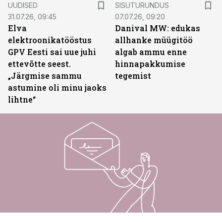
UUDISED
SISUTURUNDUS
31.07.26, 09:45
07.07.26, 09:20
Elva
Danival MW: edukas
elektroonikatööstus
allhanke müügitöö
GPV Eesti sai uue juhi
algab ammu enne
ettevõtte seest.
hinnapakkumise
„Järgmise sammu
tegemist
astumine oli minu jaoks
lihtne“