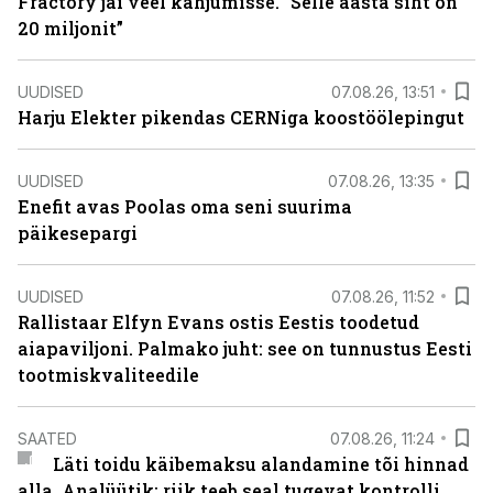
Fractory jäi veel kahjumisse. “Selle aasta siht on
20 miljonit”
UUDISED
07.08.26, 13:51
Harju Elekter pikendas CERNiga koostöölepingut
UUDISED
07.08.26, 13:35
Enefit avas Poolas oma seni suurima
päikesepargi
UUDISED
07.08.26, 11:52
Rallistaar Elfyn Evans ostis Eestis toodetud
aiapaviljoni. Palmako juht: see on tunnustus Eesti
tootmiskvaliteedile
SAATED
07.08.26, 11:24
Läti toidu käibemaksu alandamine tõi hinnad
alla. Analüütik: riik teeb seal tugevat kontrolli