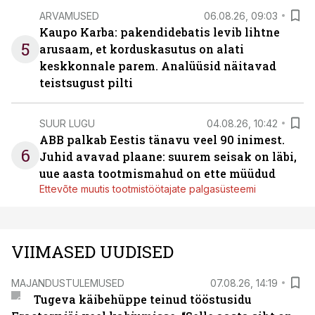
ARVAMUSED
06.08.26, 09:03
Kaupo Karba: pakendidebatis levib lihtne
5
arusaam, et korduskasutus on alati
keskkonnale parem. Analüüsid näitavad
teistsugust pilti
SUUR LUGU
04.08.26, 10:42
ABB palkab Eestis tänavu veel 90 inimest.
6
Juhid avavad plaane: suurem seisak on läbi,
uue aasta tootmismahud on ette müüdud
Ettevõte muutis tootmistöötajate palgasüsteemi
VIIMASED UUDISED
MAJANDUSTULEMUSED
07.08.26, 14:19
Tugeva käibehüppe teinud tööstusidu