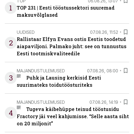
TOP
06.08.26, 13:07
1
TOP 231 | Eesti tööstussektori suuremad
maksuvõlglased
UUDISED
07.08.26, 11:52
Rallistaar Elfyn Evans ostis Eestis toodetud
2
aiapaviljoni. Palmako juht: see on tunnustus
Eesti tootmiskvaliteedile
MAJANDUSTULEMUSED
07.08.26, 08:00
3
Puhk ja Lausing kerkisid Eesti
suurimateks toidutöösturiteks
MAJANDUSTULEMUSED
07.08.26, 14:19
Tugeva käibehüppe teinud tööstusidu
4
Fractory jäi veel kahjumisse. “Selle aasta siht
on 20 miljonit”