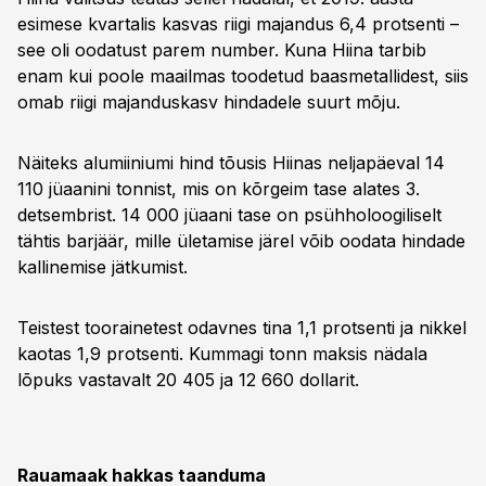
esimese kvartalis kasvas riigi majandus 6,4 protsenti –
see oli oodatust parem number. Kuna Hiina tarbib
enam kui poole maailmas toodetud baasmetallidest, siis
omab riigi majanduskasv hindadele suurt mõju.
Näiteks alumiiniumi hind tõusis Hiinas neljapäeval 14
110 jüaanini tonnist, mis on kõrgeim tase alates 3.
detsembrist. 14 000 jüaani tase on psühholoogiliselt
tähtis barjäär, mille ületamise järel võib oodata hindade
kallinemise jätkumist.
Teistest toorainetest odavnes tina 1,1 protsenti ja nikkel
kaotas 1,9 protsenti. Kummagi tonn maksis nädala
lõpuks vastavalt 20 405 ja 12 660 dollarit.
Rauamaak hakkas taanduma