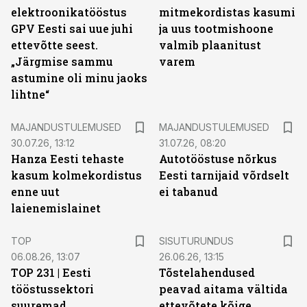
elektroonikatööstus
mitmekordistas kasumi
GPV Eesti sai uue juhi
ja uus tootmishoone
ettevõtte seest.
valmib plaanitust
„Järgmise sammu
varem
astumine oli minu jaoks
lihtne“
MAJANDUSTULEMUSED
MAJANDUSTULEMUSED
30.07.26, 13:12
31.07.26, 08:20
Hanza Eesti tehaste
Autotööstuse nõrkus
kasum kolmekordistus
Eesti tarnijaid võrdselt
enne uut
ei tabanud
laienemislainet
ST
TOP
SISUTURUNDUS
06.08.26, 13:07
26.06.26, 13:15
TOP 231 | Eesti
Tõstelahendused
tööstussektori
peavad aitama vältida
suuremad
ettevõtete kõige