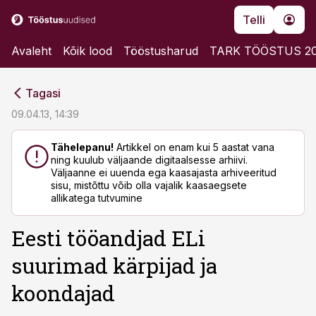
Telli
Avaleht
Kõik lood
Tööstusharud
TARK TÖÖSTUS 2
cebook
cebook
Tagasi
Twitter)
Twitter)
09.04.13, 14:39
kedIn
kedIn
Tähelepanu!
Artikkel on enam kui 5 aastat vana
ning kuulub väljaande digitaalsesse arhiivi.
ail
ail
Väljaanne ei uuenda ega kaasajasta arhiveeritud
sisu, mistõttu võib olla vajalik kaasaegsete
k
k
allikatega tutvumine
Eesti tööandjad ELi
suurimad kärpijad ja
koondajad