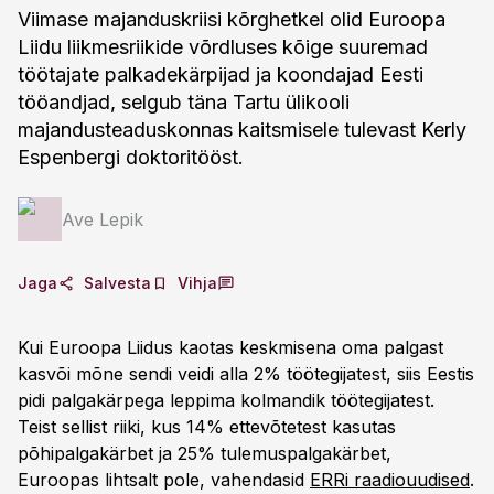
Viimase majanduskriisi kõrghetkel olid Euroopa
Liidu liikmesriikide võrdluses kõige suuremad
töötajate palkadekärpijad ja koondajad Eesti
tööandjad, selgub täna Tartu ülikooli
majandusteaduskonnas kaitsmisele tulevast Kerly
Espenbergi doktoritööst.
Ave Lepik
Jaga
Salvesta
Vihja
Kui Euroopa Liidus kaotas keskmisena oma palgast
kasvõi mõne sendi veidi alla 2% töötegijatest, siis Eestis
pidi palgakärpega leppima kolmandik töötegijatest.
Teist sellist riiki, kus 14% ettevõtetest kasutas
põhipalgakärbet ja 25% tulemuspalgakärbet,
Euroopas lihtsalt pole, vahendasid
ERRi raadiouudised
.