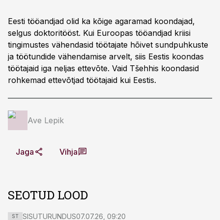
Eesti tööandjad olid ka kõige agaramad koondajad,
selgus doktoritööst. Kui Euroopas tööandjad kriisi
tingimustes vähendasid töötajate hõivet sundpuhkuste
ja töötundide vähendamise arvelt, siis Eestis koondas
töötajaid iga neljas ettevõte. Vaid Tšehhis koondasid
rohkemad ettevõtjad töötajaid kui Eestis.
Ave Lepik
Jaga
Vihja
SEOTUD LOOD
SISUTURUNDUS
07.07.26, 09:20
ST