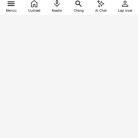
Menüü
Uudised
Raadio
Otsing
AI Chat
Logi sisse
Vana-Lõuna 39/1, 19094 Tallinn
(+372) 667 0111
toostusuudised@toostusuudised.ee
Telli
Reklaam
Firmast
Sisu kasutamisõigused
Ajakirjaniku
eetikakoodeks
Üldtingimused
Privaatsustingimused
Küpsiste poliitika
KKK
Eesti Meediaettevõtete
Eelistuste haldamine
Liit