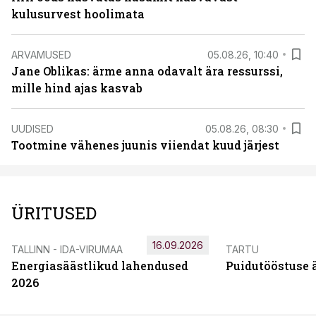
kulusurvest hoolimata
ARVAMUSED
05.08.26, 10:40
Jane Oblikas: ärme anna odavalt ära ressurssi,
mille hind ajas kasvab
UUDISED
05.08.26, 08:30
Tootmine vähenes juunis viiendat kuud järjest
ÜRITUSED
16.09.2026
TALLINN - IDA-VIRUMAA
TARTU
Energiasäästlikud lahendused
Puidutööstuse 
2026