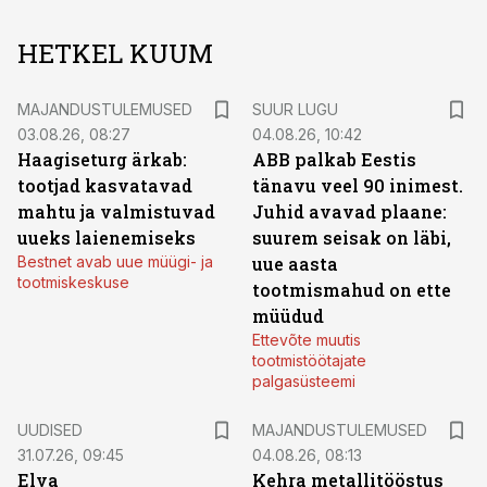
HETKEL KUUM
MAJANDUSTULEMUSED
SUUR LUGU
03.08.26, 08:27
04.08.26, 10:42
Haagiseturg ärkab:
ABB palkab Eestis
tootjad kasvatavad
tänavu veel 90 inimest.
mahtu ja valmistuvad
Juhid avavad plaane:
uueks laienemiseks
suurem seisak on läbi,
Bestnet avab uue müügi- ja
uue aasta
tootmiskeskuse
tootmismahud on ette
müüdud
Ettevõte muutis
tootmistöötajate
palgasüsteemi
UUDISED
MAJANDUSTULEMUSED
31.07.26, 09:45
04.08.26, 08:13
Elva
Kehra metallitööstus