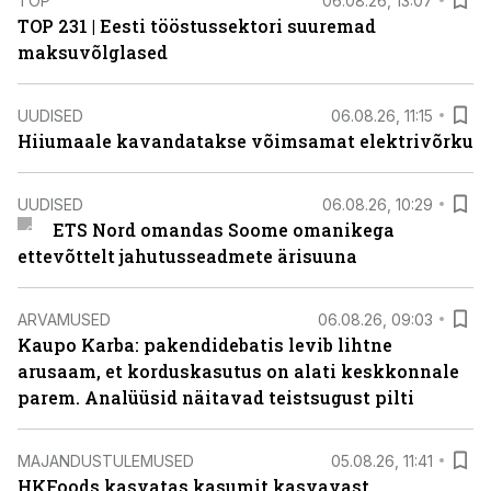
TOP
06.08.26, 13:07
TOP 231 | Eesti tööstussektori suuremad
maksuvõlglased
UUDISED
06.08.26, 11:15
Hiiumaale kavandatakse võimsamat elektrivõrku
UUDISED
06.08.26, 10:29
ETS Nord omandas Soome omanikega
ettevõttelt jahutusseadmete ärisuuna
ARVAMUSED
06.08.26, 09:03
Kaupo Karba: pakendidebatis levib lihtne
arusaam, et korduskasutus on alati keskkonnale
parem. Analüüsid näitavad teistsugust pilti
MAJANDUSTULEMUSED
05.08.26, 11:41
HKFoods kasvatas kasumit kasvavast