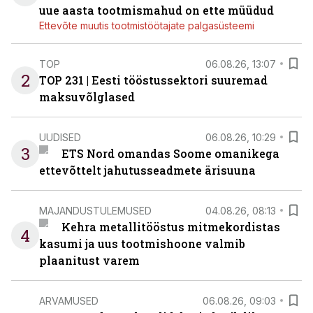
uue aasta tootmismahud on ette müüdud
Ettevõte muutis tootmistöötajate palgasüsteemi
TOP
06.08.26, 13:07
2
TOP 231 | Eesti tööstussektori suuremad
maksuvõlglased
UUDISED
06.08.26, 10:29
3
ETS Nord omandas Soome omanikega
ettevõttelt jahutusseadmete ärisuuna
MAJANDUSTULEMUSED
04.08.26, 08:13
Kehra metallitööstus mitmekordistas
4
kasumi ja uus tootmishoone valmib
plaanitust varem
ARVAMUSED
06.08.26, 09:03