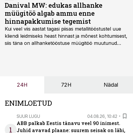
Danival MW: edukas allhanke
müügitöö algab ammu enne
hinnapakkumise tegemist
Kui veel viis aastat tagasi piisas metallitööstustel uue
kliendi leidmiseks heast hinnast ja mõnest kohtumisest,
siis täna on allhanketööstuse müügitöö muutunud
märksa pikemaks ja süsteemsemaks. Konkurents on
kasvanud, kliendid kaaluvad otsuseid põhjalikumalt
ning partnerit ei valita enam ainult tootmisvõimekuse
või hinnakirja järgi.
24H
72H
Nädal
ENIMLOETUD
SUUR LUGU
04.08.26, 10:42
ABB palkab Eestis tänavu veel 90 inimest.
1
Juhid avavad plaane: suurem seisak on läbi,