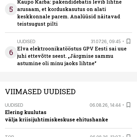
Kaupo Karba: pakendidebatis levib lihtne
5
arusaam, et korduskasutus on alati
keskkonnale parem. Analüüsid näitavad
teistsugust pilti
UUDISED
31.07.26, 09:45
Elva elektroonikatööstus GPV Eesti sai uue
6
juhi ettevõtte seest. „Järgmise sammu
astumine oli minu jaoks lihtne“
VIIMASED UUDISED
UUDISED
06.08.26, 14:44
Elering kuulutas
välja kriisijuhtimiskeskuse ehitushanke