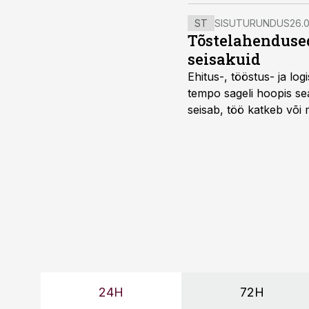
ST
SISUTURUNDUS
26.0
Tõstelahendused
seisakuid
Ehitus-, tööstus- ja log
tempo sageli hoopis sea
seisab, töö katkeb või m
probleemi, vaid otsest 
24H
72H