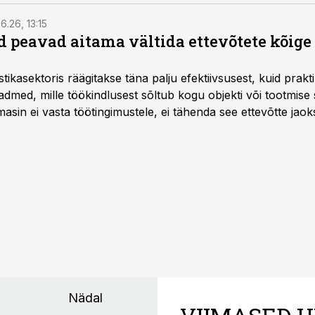
6.26, 13:15
 peavad aitama vältida ettevõtete kõige
istikasektoris räägitakse täna palju efektiivsusest, kuid pra
dmed, mille töökindlusest sõltub kogu objekti või tootmise 
asin ei vasta töötingimustele, ei tähenda see ettevõtte jaoks 
rahalist kulu, venivaid tähtaegu ja suuremaid riske tööohutu
Nädal