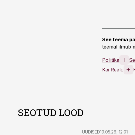
See teema pa
teemal ilmub m
Poliitika
Se
Kai Realo
SEOTUD LOOD
UUDISED
19.05.26, 12:01