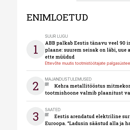
ENIMLOETUD
SUUR LUGU
ABB palkab Eestis tänavu veel 90 
1
plaane: suurem seisak on läbi, uue
ette müüdud
Ettevõte muutis tootmistöötajate palgasüste
MAJANDUSTULEMUSED
2
Kehra metallitööstus mitmekor
tootmishoone valmib plaanitust v
SAATED
3
Eestis arendatud elektriline sur
Euroopa. “Ladusin säästud alla ja 