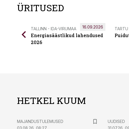
ÜRITUSED
16.09.2026
TALLINN - IDA-VIRUMAA
TARTU
Energiasäästlikud lahendused
Puidu
2026
HETKEL KUUM
MAJANDUSTULEMUSED
UUDISED
03.08.26, 08:27
31.07.26, 0