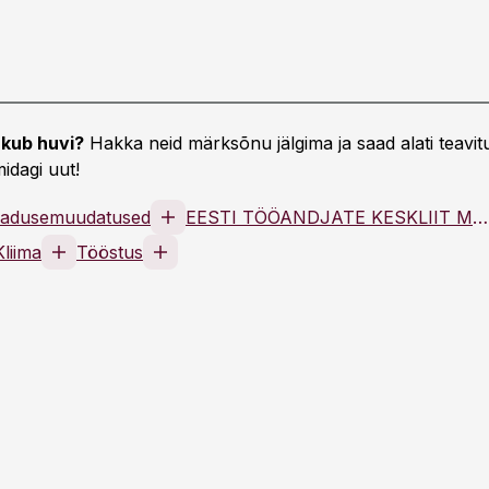
kub huvi?
Hakka neid märksõnu jälgima ja saad alati teavitu
idagi uut!
adusemuudatused
EESTI TÖÖANDJATE KESKLIIT MTÜ
Kliima
Tööstus