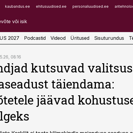
kaubandus.ee
ehitusuudised.ee
personaliuudised.ee
aritehnolo
Infopank
Radar
US 2027
Podcastid
Videod
Üritused
Sisuturundus
T
05.26, 08:16
djad kutsuvad valitsus
aseadust täiendama:
õtetele jäävad kohustus
lgeks