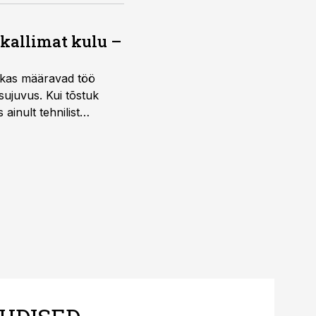
 kallimat kulu –
ktikas määravad töö
sujuvus. Kui tõstuk
ainult tehnilist
sele.