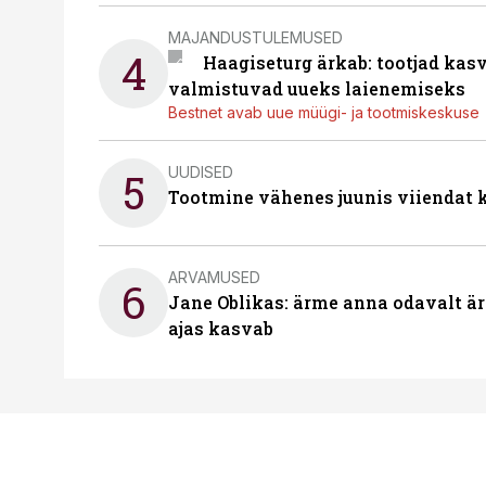
MAJANDUSTULEMUSED
4
Haagiseturg ärkab: tootjad kas
valmistuvad uueks laienemiseks
Bestnet avab uue müügi- ja tootmiskeskuse
UUDISED
5
Tootmine vähenes juunis viiendat k
ARVAMUSED
6
Jane Oblikas: ärme anna odavalt ära
ajas kasvab