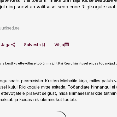
jate Keskliit ei toeta kliimakindla majanduse seaduse 
ul ning soovitab valitsusel seda enne Riigikogule saatmi
uudised.ee
Jaga
Salvesta
Vihja
ja kestliku ettevõtluse töörühma juht Kai Realo kinnitusel ei pea tööandja
kogu saatis peaminister Kristen Michalile kirja, milles palub v
el kujul Riigikogule mitte esitada. Tööandjate hinnangul ei
ttevõtjatele piisavat selgust, mida kliimaeesmärkide täitmin
maksab ja kuidas riik üleminekut toetab.