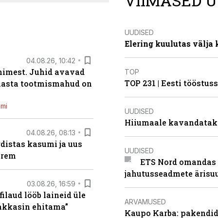
VIIMASED U
UUDISED
Elering kuulutas välja
04.08.26, 10:42
inimest. Juhid avavad
TOP
TOP 231 | Eesti tööstu
 aasta tootmismahud on
emi
UUDISED
Hiiumaale kavandatak
04.08.26, 08:13
distas kasumi ja uus
UUDISED
arem
ETS Nord omandas 
jahutusseadmete ärisu
03.08.26, 16:59
filaud lööb laineid üle
ARVAMUSED
hakkasin ehitama”
Kaupo Karba: pakendide