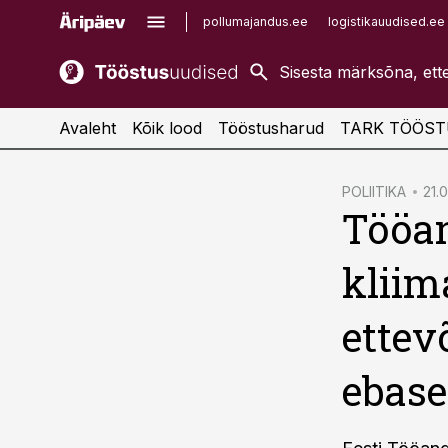
pollumajandus.ee
logistikauudised.ee
kaubandus.ee
imelineajalugu.ee
kinnisvarauudised.ee
imelineteadus.ee
Avaleht
Kõik lood
Tööstusharud
TARK TÖÖST
cebook
POLIITIKA
21.
Tööan
Twitter)
kedIn
kliim
ail
ettev
k
ebase