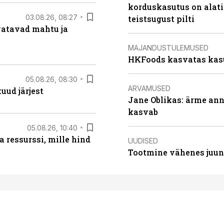
korduskasutus on alat
03.08.26, 08:27
teistsugust pilti
vatavad mahtu ja
MAJANDUSTULEMUSED
HKFoods kasvatas kas
05.08.26, 08:30
ARVAMUSED
uud järjest
Jane Oblikas: ärme anna
kasvab
05.08.26, 10:40
 ressurssi, mille hind
UUDISED
Tootmine vähenes juuni