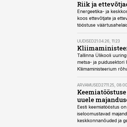
Riik ja ettevõt
Energeetika- ja keskkon
koos ettevõtjate ja et
tööstuse väärtusahelai
UUDISED
21.04.26, 11:23
Kliimaministee
Tallinna Ülikooli uuri
metsa- ja puidusektori 
Kliimaministeerium rõhu
ARVAMUSED
27.11.25, 08:0
Keemiatööstuse T
uuele majandus
Eesti keemiatööstus on 
iseloomustavad majand