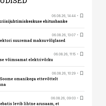
UDISED
06.08.26, 14:44
 kriisijuhtimiskeskuse ehitushanke
06.08.26, 13:07
ssektori suuremad maksuvõlglased
06.08.26, 11:15
se võimsamat elektrivõrku
06.08.26, 10:29
Soome omanikega ettevõttelt
una
06.08.26, 09:03
batis levib lihtne arusaam, et