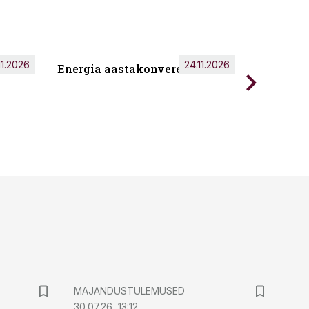
11.2026
24.11.2026
Energia aastakonverents 2026
Tark töö
MAJANDUSTULEMUSED
30.07.26, 13:12