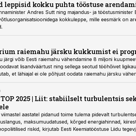
jad leppisid kokku puhta tööstuse arendam
naminister Andres Sutt ning majandus- ja tööstusminister Er
tevõtlusorganisatsioonidega kokkuleppe, mille eesmärk on a
d.
rium raiemahu järsku kukkumist ei prog
ngu järgi võib Eesti raiemahu vähendamine 8 miljoni kuupmee
loodavat lisandväärtust ning sellega seotud tööhõivet ligik
tab, et lähiajal ei ole põhjust oodata raiemahu järsku vähe
0
OP 2025 | Liit: stabiilselt turbulentsis se
ele
viimastel aastatel pidanud toime tulema pidevalt turbulent
uslangus, maksumuudatused, kõrged energiahinnad, kiirest
keskkonnanõuded ja geopoliitilised riskid, kirjutab Eesti Keemi