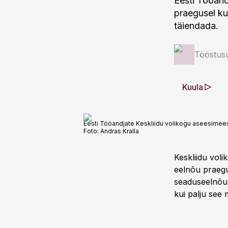
Eesti Tööand
praegusel kuj
täiendada.
Tööstus
Kuula
Eesti Tööandjate Keskliidu volikogu aseesimees 
Foto:
Andras Kralla
Keskliidu voli
eelnõu praegus
seaduseelnõu e
kui palju see 