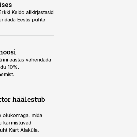
ises
kki Keldo allkirjastasid
rendada Eestis puhta
noosi
trini aastas vähendada
audu 10%.
nemist.
ktor häälestub
se olukorraga, mida
i karmistuvad
atööstuse Liidu tegevjuht Kärt Alaküla.