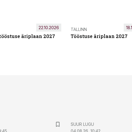
22.10.2026
18.
TALLINN
tööstuse äriplaan 2027
Tööstuse äriplaan 2027
SUUR LUGU
9:45
04.08.26, 10:42