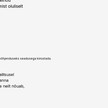
eelnõu
st oluliselt
d põhjenduseks seadusega kiirustada.
alitsusel
 anna
e neilt nõuab,