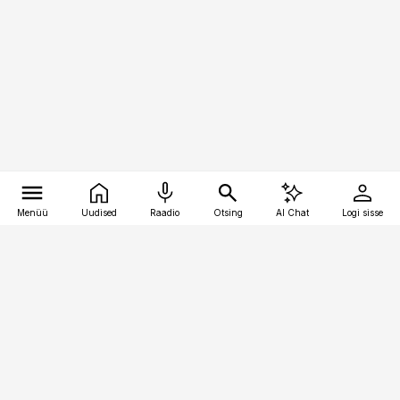
Menüü
Uudised
Raadio
Otsing
AI Chat
Logi sisse
Vana-Lõuna 39/1, 19094 Tallinn
(+372) 667 0111
toostusuudised@toostusuudised.ee
Telli
Reklaam