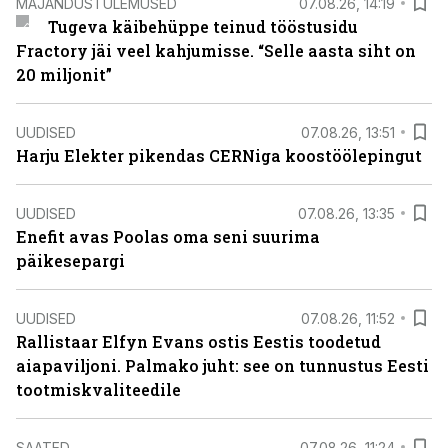
MAJANDUSTULEMUSED
07.08.26, 14:19
Tugeva käibehüppe teinud tööstusidu
Fractory jäi veel kahjumisse. “Selle aasta siht on
20 miljonit”
UUDISED
07.08.26, 13:51
Harju Elekter pikendas CERNiga koostöölepingut
UUDISED
07.08.26, 13:35
Enefit avas Poolas oma seni suurima
päikesepargi
UUDISED
07.08.26, 11:52
Rallistaar Elfyn Evans ostis Eestis toodetud
aiapaviljoni. Palmako juht: see on tunnustus Eesti
tootmiskvaliteedile
SAATED
07.08.26, 11:24