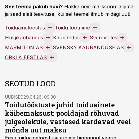
See teema pakub huvi?
Hakka neid märksõnu jälgima
ja saad alati teavituse, kui sel teemal ilmub midagi uut!
Toiduainetööstus
Toidu tootmine
Hulgikaubandus
Kaubandus
Sven Voites
MARMITON AS
SVENSKY KAUBANDUSE AS
ORKLA EESTI AS
SEOTUD LOOD
UUDISED
29.04.26, 09:30
Toidutööstuste juhid toiduainete
käibemaksust: pooldajad rõhuvad
julgeolekule, vastased kardavad veel
mõnda uut maksu
Eesti toiduainetööstuse juhtide hinnangul väärib