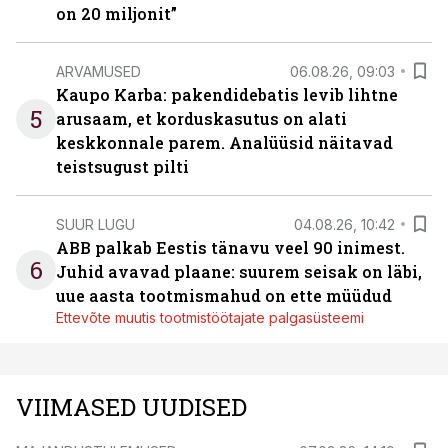
on 20 miljonit”
ARVAMUSED
06.08.26, 09:03
Kaupo Karba: pakendidebatis levib lihtne
5
arusaam, et korduskasutus on alati
keskkonnale parem. Analüüsid näitavad
teistsugust pilti
SUUR LUGU
04.08.26, 10:42
ABB palkab Eestis tänavu veel 90 inimest.
6
Juhid avavad plaane: suurem seisak on läbi,
uue aasta tootmismahud on ette müüdud
Ettevõte muutis tootmistöötajate palgasüsteemi
VIIMASED UUDISED