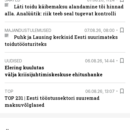
Läti toidu käibemaksu alandamine tõi hinnad
alla. Analüütik: riik teeb seal tugevat kontrolli
MAJANDUSTULEMUSED
07.08.26, 08:00
Puhk ja Lausing kerkisid Eesti suurimateks
toidutöösturiteks
UUDISED
06.08.26, 14:44
Elering kuulutas
välja kriisijuhtimiskeskuse ehitushanke
TOP
06.08.26, 13:07
TOP 231 | Eesti tööstussektori suuremad
maksuvõlglased