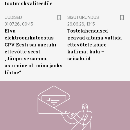
tootmiskvaliteedile
ST
UUDISED
SISUTURUNDUS
31.07.26, 09:45
26.06.26, 13:15
Elva
Tõstelahendused
elektroonikatööstus
peavad aitama vältida
GPV Eesti sai uue juhi
ettevõtete kõige
ettevõtte seest.
kallimat kulu –
„Järgmise sammu
seisakuid
astumine oli minu jaoks
lihtne“