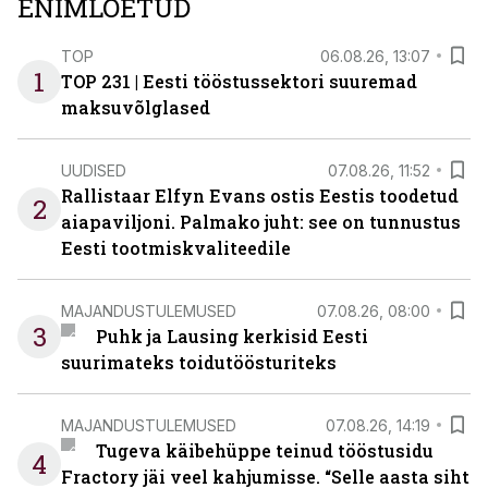
ENIMLOETUD
TOP
06.08.26, 13:07
1
TOP 231 | Eesti tööstussektori suuremad
maksuvõlglased
UUDISED
07.08.26, 11:52
Rallistaar Elfyn Evans ostis Eestis toodetud
2
aiapaviljoni. Palmako juht: see on tunnustus
Eesti tootmiskvaliteedile
MAJANDUSTULEMUSED
07.08.26, 08:00
3
Puhk ja Lausing kerkisid Eesti
suurimateks toidutöösturiteks
MAJANDUSTULEMUSED
07.08.26, 14:19
Tugeva käibehüppe teinud tööstusidu
4
Fractory jäi veel kahjumisse. “Selle aasta siht