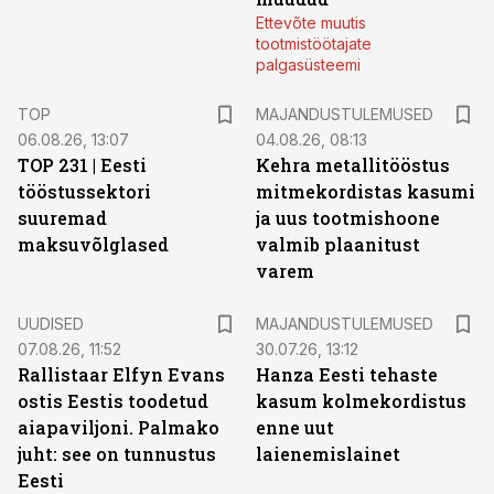
Ettevõte muutis
tootmistöötajate
palgasüsteemi
TOP
MAJANDUSTULEMUSED
06.08.26, 13:07
04.08.26, 08:13
TOP 231 | Eesti
Kehra metallitööstus
tööstussektori
mitmekordistas kasumi
suuremad
ja uus tootmishoone
maksuvõlglased
valmib plaanitust
varem
UUDISED
MAJANDUSTULEMUSED
07.08.26, 11:52
30.07.26, 13:12
Rallistaar Elfyn Evans
Hanza Eesti tehaste
ostis Eestis toodetud
kasum kolmekordistus
aiapaviljoni. Palmako
enne uut
juht: see on tunnustus
laienemislainet
Eesti