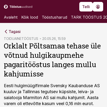
Telli
Avaleht
Kõik lood
Tööstusharud
TARK TÖÖSTUS 2
cebook
Tagasi
Twitter)
TOIDUAINETÖÖSTUS
20.05.26, 15:59
Orklalt Põltsamaa tehase üle
kedIn
võtnud hulgikaupmehe
ail
pagaritööstus langes mullu
k
kahjumisse
Eesti hulgimüügifirmale Svensky Kaubanduse AS
kuuluv ja Tallinnas tegutsev küpsiste, leiva- ja
saiatooja Marmiton AS sai mullu kahjumit. Aasta
varem oli ettevõtte kasum veel 0,16 mln eurot.