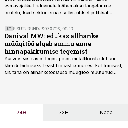
esmavajalike toiduainete käibemaksu langetamine
arutelu, kuid sektor ei näe selles ühtset ja lihtsat
lahendust. Pooldajad rõhutavad tarbijate ostujõu,
toidujulgeoleku ja kodumaise tootmise toetamist,
SISUTURUNDUS
07.07.26, 09:20
ST
kriitikud aga kardavad, et mõju hindadele jääb
Danival MW: edukas allhanke
lühiajaliseks, hajub sisendkulude kasvu sisse või tuleb
müügitöö algab ammu enne
hiljem kinni maksta veel mõne uue maksuga.
hinnapakkumise tegemist
Kui veel viis aastat tagasi piisas metallitööstustel uue
kliendi leidmiseks heast hinnast ja mõnest kohtumisest,
siis täna on allhanketööstuse müügitöö muutunud
märksa pikemaks ja süsteemsemaks. Konkurents on
kasvanud, kliendid kaaluvad otsuseid põhjalikumalt
ning partnerit ei valita enam ainult tootmisvõimekuse
või hinnakirja järgi.
24H
72H
Nädal