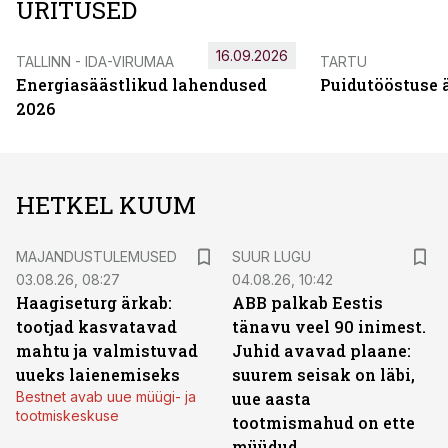
ÜRITUSED
16.09.2026
TALLINN - IDA-VIRUMAA
TARTU
Energiasäästlikud lahendused
Puidutööstuse 
2026
HETKEL KUUM
MAJANDUSTULEMUSED
SUUR LUGU
03.08.26, 08:27
04.08.26, 10:42
Haagiseturg ärkab:
ABB palkab Eestis
tootjad kasvatavad
tänavu veel 90 inimest.
mahtu ja valmistuvad
Juhid avavad plaane:
uueks laienemiseks
suurem seisak on läbi,
Bestnet avab uue müügi- ja
uue aasta
tootmiskeskuse
tootmismahud on ette
müüdud