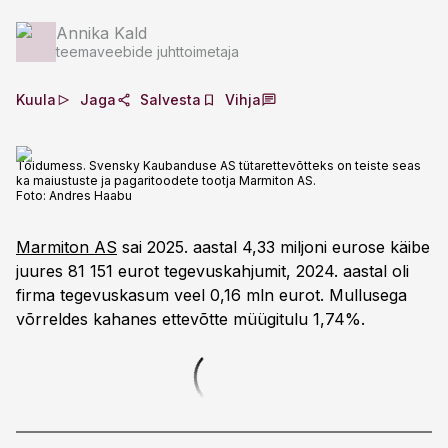
Annika Kald
teemaveebide juhttoimetaja
Kuula
Jaga
Salvesta
Vihja
Toidumess. Svensky Kaubanduse AS tütarettevõtteks on teiste seas
ka maiustuste ja pagaritoodete tootja Marmiton AS.
Foto:
Andres Haabu
Marmiton AS
sai 2025. aastal 4,33 miljoni eurose käibe
juures 81 151 eurot tegevuskahjumit, 2024. aastal oli
firma tegevuskasum veel 0,16 mln eurot. Mullusega
võrreldes kahanes ettevõtte müügitulu 1,74%.