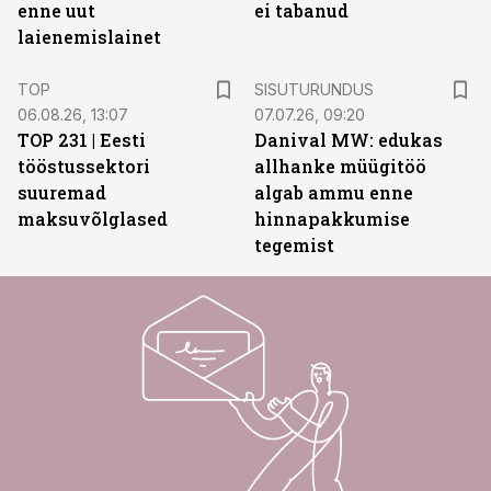
enne uut
ei tabanud
laienemislainet
ST
TOP
SISUTURUNDUS
06.08.26, 13:07
07.07.26, 09:20
TOP 231 | Eesti
Danival MW: edukas
tööstussektori
allhanke müügitöö
suuremad
algab ammu enne
maksuvõlglased
hinnapakkumise
tegemist