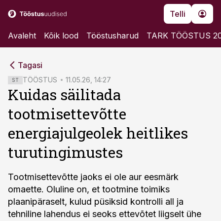
Telli
Avaleht
Kõik lood
Tööstusharud
TARK TÖÖSTUS 2
cebook
cebook
Tagasi
Twitter)
Twitter)
TÖÖSTUS
11.05.26, 14:27
ST
Kuidas säilitada
kedIn
kedIn
tootmisettevõtte
ail
ail
energiajulgeolek heitlikes
k
k
turutingimustes
Tootmisettevõtte jaoks ei ole aur eesmärk
omaette. Oluline on, et tootmine toimiks
plaanipäraselt, kulud püsiksid kontrolli all ja
tehniline lahendus ei seoks ettevõtet liigselt ühe