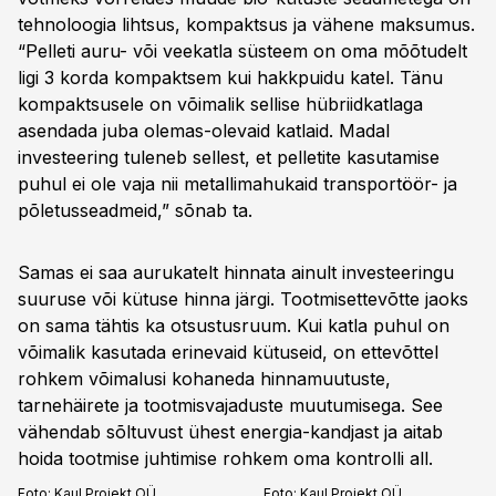
tehnoloogia lihtsus, kompaktsus ja vähene maksumus.
“Pelleti auru- või veekatla süsteem on oma mõõtudelt
ligi 3 korda kompaktsem kui hakkpuidu katel. Tänu
kompaktsusele on võimalik sellise hübriidkatlaga
asendada juba olemas-olevaid katlaid. Madal
investeering tuleneb sellest, et pelletite kasutamise
puhul ei ole vaja nii metallimahukaid transportöör- ja
põletusseadmeid,” sõnab ta.
Samas ei saa aurukatelt hinnata ainult investeeringu
suuruse või kütuse hinna järgi. Tootmisettevõtte jaoks
on sama tähtis ka otsustusruum. Kui katla puhul on
võimalik kasutada erinevaid kütuseid, on ettevõttel
rohkem võimalusi kohaneda hinnamuutuste,
tarnehäirete ja tootmisvajaduste muutumisega. See
vähendab sõltuvust ühest energia-kandjast ja aitab
hoida tootmise juhtimise rohkem oma kontrolli all.
Foto:
Kaul Projekt OÜ
Foto:
Kaul Projekt OÜ