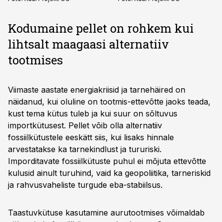
Kodumaine pellet on rohkem kui
lihtsalt maagaasi alternatiiv
tootmises
Viimaste aastate energiakriisid ja tarnehäired on
näidanud, kui oluline on tootmis-ettevõtte jaoks teada,
kust tema kütus tuleb ja kui suur on sõltuvus
importkütusest. Pellet võib olla alternatiiv
fossiilkütustele eeskätt siis, kui lisaks hinnale
arvestatakse ka tarnekindlust ja tururiski.
Imporditavate fossiilkütuste puhul ei mõjuta ettevõtte
kulusid ainult turuhind, vaid ka geopoliitika, tarneriskid
ja rahvusvaheliste turgude eba-stabiilsus.
Taastuvkütuse kasutamine aurutootmises võimaldab