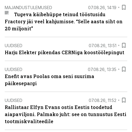
MAJANDUSTULEMUSED
07.08.26, 14:19
Tugeva käibehüppe teinud tööstusidu
Fractory jäi veel kahjumisse. “Selle aasta siht on
20 miljonit”
UUDISED
07.08.26, 13:51
Harju Elekter pikendas CERNiga koostöölepingut
UUDISED
07.08.26, 13:35
Enefit avas Poolas oma seni suurima
päikesepargi
UUDISED
07.08.26, 11:52
Rallistaar Elfyn Evans ostis Eestis toodetud
aiapaviljoni. Palmako juht: see on tunnustus Eesti
tootmiskvaliteedile