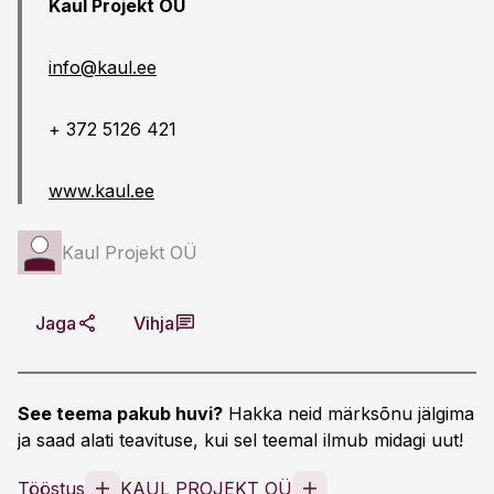
Kaul Projekt OÜ
info@kaul.ee
+ 372 5126 421
www.kaul.ee
Kaul Projekt OÜ
Jaga
Vihja
See teema pakub huvi?
Hakka neid märksõnu jälgima
ja saad alati teavituse, kui sel teemal ilmub midagi uut!
Tööstus
KAUL PROJEKT OÜ