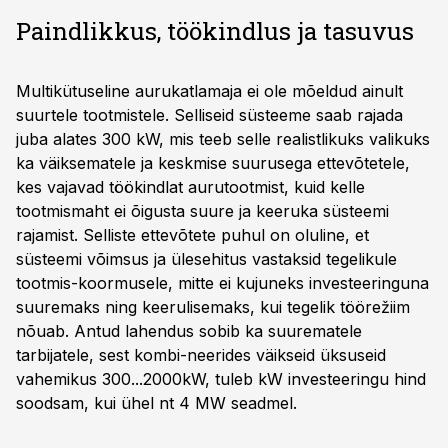
Paindlikkus, töökindlus ja tasuvus
Multikütuseline aurukatlamaja ei ole mõeldud ainult
suurtele tootmistele. Selliseid süsteeme saab rajada
juba alates 300 kW, mis teeb selle realistlikuks valikuks
ka väiksematele ja keskmise suurusega ettevõtetele,
kes vajavad töökindlat aurutootmist, kuid kelle
tootmismaht ei õigusta suure ja keeruka süsteemi
rajamist. Selliste ettevõtete puhul on oluline, et
süsteemi võimsus ja ülesehitus vastaksid tegelikule
tootmis-koormusele, mitte ei kujuneks investeeringuna
suuremaks ning keerulisemaks, kui tegelik töörežiim
nõuab. Antud lahendus sobib ka suurematele
tarbijatele, sest kombi-neerides väikseid üksuseid
vahemikus 300...2000kW, tuleb kW investeeringu hind
soodsam, kui ühel nt 4 MW seadmel.