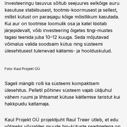
Investeeringu tasuvus sõltub seejuures eelkõige auru
kasutuse stabiilsusest, tootmis-koormusest ja sellest,
millist kütust on parasjagu kõige mõistlikum kasutada.
Kui aur on tootmise loomulik osa ja katel töötab
järjepidevalt, võib investeering õigetes tingi-mustes
tagasi teenida juba 10–12 kuuga. Seda mõjutavad
võimalus valida soodsaim kütus ning süsteemi
ülesehitusest tulenevad käitamis- ja hoolduskulud.
Foto:
Kaul Projekt OÜ
Sageli mängib rolli ka süsteemi kompaktsem
ülesehitus. Pelletil põhinev süsteem vajab üldjuhul
vähem ruumi ja lihtsamat kütuse käitlemise taristut kui
hakkpuidu katlamaja.
Kaul Projekt OÜ projektijuht Raul Treier ütleb, et edu
võtmeks võrreldes muude bio-kütuste seadmetega on