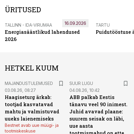
ÜRITUSED
16.09.2026
TALLINN - IDA-VIRUMAA
TARTU
Energiasäästlikud lahendused
Puidutööstuse 
2026
HETKEL KUUM
MAJANDUSTULEMUSED
SUUR LUGU
03.08.26, 08:27
04.08.26, 10:42
Haagiseturg ärkab:
ABB palkab Eestis
tootjad kasvatavad
tänavu veel 90 inimest.
mahtu ja valmistuvad
Juhid avavad plaane:
uueks laienemiseks
suurem seisak on läbi,
Bestnet avab uue müügi- ja
uue aasta
tootmiskeskuse
tootmismahud on ette