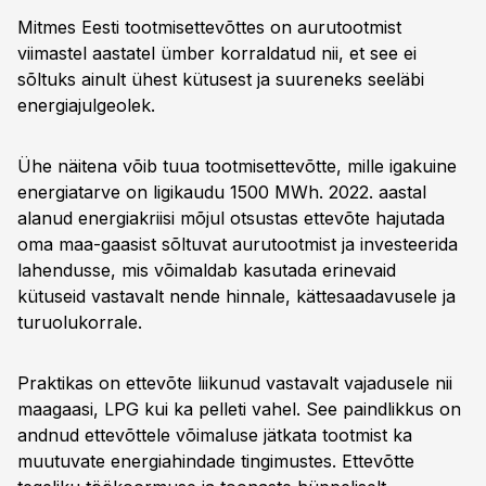
Mitmes Eesti tootmisettevõttes on aurutootmist
viimastel aastatel ümber korraldatud nii, et see ei
sõltuks ainult ühest kütusest ja suureneks seeläbi
energiajulgeolek.
Ühe näitena võib tuua tootmisettevõtte, mille igakuine
energiatarve on ligikaudu 1500 MWh. 2022. aastal
alanud energiakriisi mõjul otsustas ettevõte hajutada
oma maa-gaasist sõltuvat aurutootmist ja investeerida
lahendusse, mis võimaldab kasutada erinevaid
kütuseid vastavalt nende hinnale, kättesaadavusele ja
turuolukorrale.
Praktikas on ettevõte liikunud vastavalt vajadusele nii
maagaasi, LPG kui ka pelleti vahel. See paindlikkus on
andnud ettevõttele võimaluse jätkata tootmist ka
muutuvate energiahindade tingimustes. Ettevõtte