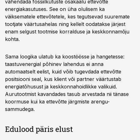
vähendada fossiilkütuste osakaalu ettevõtte
energiakasutuses. See on üha olulisem ka
väiksematele ettevõtetele, kes tegutsevad suuremate
tootjate väärtusahelas ning kellelt oodatakse järjest
enam selgust tootmise korralduse ja keskkonnamõju
kohta.
Sama loogika ulatub ka koostöösse ja hangetesse:
taastuvenergial põhinev lahendus ei anna
automaatselt eelist, kuid võib tugevdada ettevõtte
positsiooni seal, kus klient või partner väärtustab
energiatõhusust ja keskkonnahoidlikke valikuid.
Aurutootmist kavandades tasub arvestada nii tänase
koormuse kui ka ettevõtte järgmiste arengu-
sammudega.
Edulood päris elust