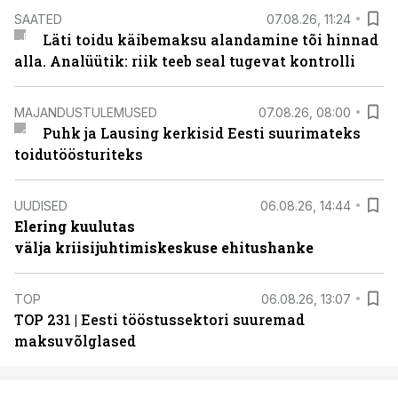
SAATED
07.08.26, 11:24
Läti toidu käibemaksu alandamine tõi hinnad
alla. Analüütik: riik teeb seal tugevat kontrolli
MAJANDUSTULEMUSED
07.08.26, 08:00
Puhk ja Lausing kerkisid Eesti suurimateks
toidutöösturiteks
UUDISED
06.08.26, 14:44
Elering kuulutas
välja kriisijuhtimiskeskuse ehitushanke
TOP
06.08.26, 13:07
TOP 231 | Eesti tööstussektori suuremad
maksuvõlglased