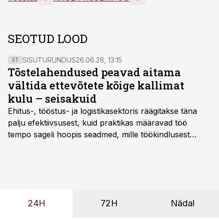
SEOTUD LOOD
SISUTURUNDUS
26.06.26, 13:15
ST
Tõstelahendused peavad aitama
vältida ettevõtete kõige kallimat
kulu – seisakuid
Ehitus-, tööstus- ja logistikasektoris räägitakse täna
palju efektiivsusest, kuid praktikas määravad töö
tempo sageli hoopis seadmed, mille töökindlusest
sõltub kogu objekti või tootmise sujuvus. Kui tõstuk
seisab, töö katkeb või masin ei vasta töötingimustele,
ei tähenda see ettevõtte jaoks ainult tehnilist
probleemi, vaid otsest rahalist kulu, venivaid tähtaegu
ja suuremaid riske tööohutusele.
24H
72H
Nädal