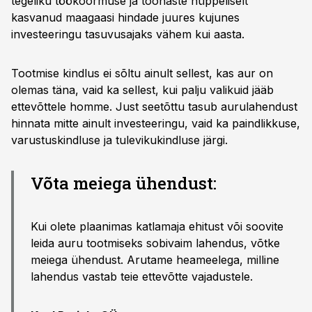
tegeliku töökoormuse ja toonaste hüppeliselt
kasvanud maagaasi hindade juures kujunes
investeeringu tasuvusajaks vähem kui aasta.
Tootmise kindlus ei sõltu ainult sellest, kas aur on
olemas täna, vaid ka sellest, kui palju valikuid jääb
ettevõttele homme. Just seetõttu tasub aurulahendust
hinnata mitte ainult investeeringu, vaid ka paindlikkuse,
varustuskindluse ja tulevikukindluse järgi.
Võta meiega ühendust:
Kui olete plaanimas katlamaja ehitust või soovite
leida auru tootmiseks sobivaim lahendus, võtke
meiega ühendust. Arutame heameelega, milline
lahendus vastab teie ettevõtte vajadustele.