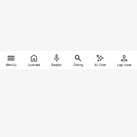
Menüü
Uudised
Raadio
Otsing
AI Chat
Logi sisse
Vana-Lõuna 39/1, 19094 Tallinn
(+372) 667 0111
toostusuudised@toostusuudised.ee
Telli
Reklaam
Firmast