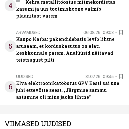
Kehra metallitööstus mitmekordistas
4
kasumi ja uus tootmishoone valmib
plaanitust varem
ARVAMUSED
06.08.26, 09:03
Kaupo Karba: pakendidebatis levib lihtne
5
arusaam, et korduskasutus on alati
keskkonnale parem. Analüüsid näitavad
teistsugust pilti
UUDISED
31.07.26, 09:45
Elva elektroonikatööstus GPV Eesti sai uue
6
juhi ettevõtte seest. „Järgmise sammu
astumine oli minu jaoks lihtne“
VIIMASED UUDISED