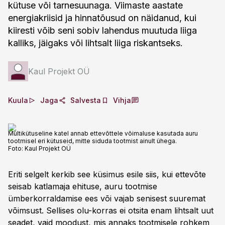
kütuse või tarnesuunaga. Viimaste aastate
energiakriisid ja hinnatõusud on näidanud, kui
kiiresti võib seni sobiv lahendus muutuda liiga
kalliks, jäigaks või lihtsalt liiga riskantseks.
Kaul Projekt OÜ
Kuula
Jaga
Salvesta
Vihja
Multikütuseline katel annab ettevõttele võimaluse kasutada auru
tootmisel eri kütuseid, mitte siduda tootmist ainult ühega.
Foto:
Kaul Projekt OÜ
Eriti selgelt kerkib see küsimus esile siis, kui ettevõte
seisab katlamaja ehituse, auru tootmise
ümberkorraldamise ees või vajab senisest suuremat
võimsust. Sellises olu-korras ei otsita enam lihtsalt uut
seadet, vaid moodust, mis annaks tootmisele rohkem