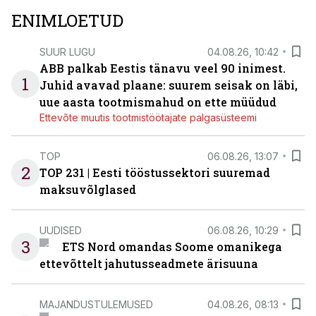
ENIMLOETUD
SUUR LUGU
04.08.26, 10:42
ABB palkab Eestis tänavu veel 90 inimest.
1
Juhid avavad plaane: suurem seisak on läbi,
uue aasta tootmismahud on ette müüdud
Ettevõte muutis tootmistöötajate palgasüsteemi
TOP
06.08.26, 13:07
2
TOP 231 | Eesti tööstussektori suuremad
maksuvõlglased
UUDISED
06.08.26, 10:29
3
ETS Nord omandas Soome omanikega
ettevõttelt jahutusseadmete ärisuuna
MAJANDUSTULEMUSED
04.08.26, 08:13