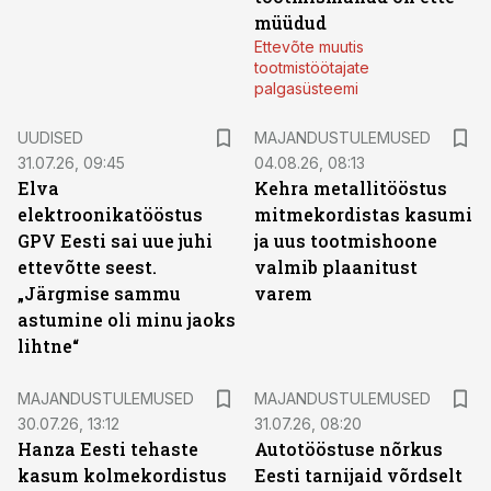
müüdud
Ettevõte muutis
tootmistöötajate
palgasüsteemi
UUDISED
MAJANDUSTULEMUSED
31.07.26, 09:45
04.08.26, 08:13
Elva
Kehra metallitööstus
elektroonikatööstus
mitmekordistas kasumi
GPV Eesti sai uue juhi
ja uus tootmishoone
ettevõtte seest.
valmib plaanitust
„Järgmise sammu
varem
astumine oli minu jaoks
lihtne“
MAJANDUSTULEMUSED
MAJANDUSTULEMUSED
30.07.26, 13:12
31.07.26, 08:20
Hanza Eesti tehaste
Autotööstuse nõrkus
kasum kolmekordistus
Eesti tarnijaid võrdselt