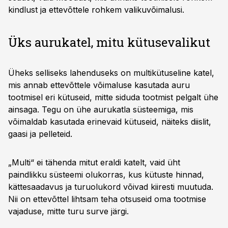
kindlust ja ettevõttele rohkem valikuvõimalusi.
Üks aurukatel, mitu kütusevalikut
Üheks selliseks lahenduseks on multikütuseline katel,
mis annab ettevõttele võimaluse kasutada auru
tootmisel eri kütuseid, mitte siduda tootmist pelgalt ühe
ainsaga. Tegu on ühe aurukatla süsteemiga, mis
võimaldab kasutada erinevaid kütuseid, näiteks diislit,
gaasi ja pelleteid.
„Multi“ ei tähenda mitut eraldi katelt, vaid üht
paindlikku süsteemi olukorras, kus kütuste hinnad,
kättesaadavus ja turuolukord võivad kiiresti muutuda.
Nii on ettevõttel lihtsam teha otsuseid oma tootmise
vajaduse, mitte turu surve järgi.