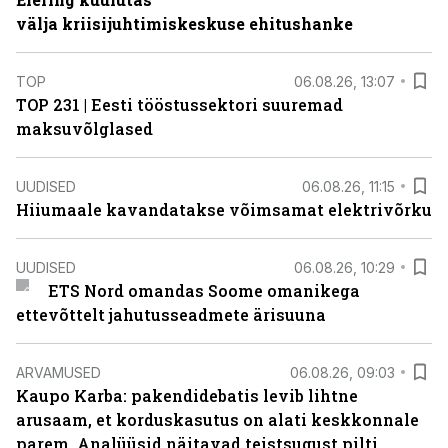
välja kriisijuhtimiskeskuse ehitushanke
TOP
06.08.26, 13:07
TOP 231 | Eesti tööstussektori suuremad
maksuvõlglased
UUDISED
06.08.26, 11:15
Hiiumaale kavandatakse võimsamat elektrivõrku
UUDISED
06.08.26, 10:29
ETS Nord omandas Soome omanikega
ettevõttelt jahutusseadmete ärisuuna
ARVAMUSED
06.08.26, 09:03
Kaupo Karba: pakendidebatis levib lihtne
arusaam, et korduskasutus on alati keskkonnale
parem. Analüüsid näitavad teistsugust pilti