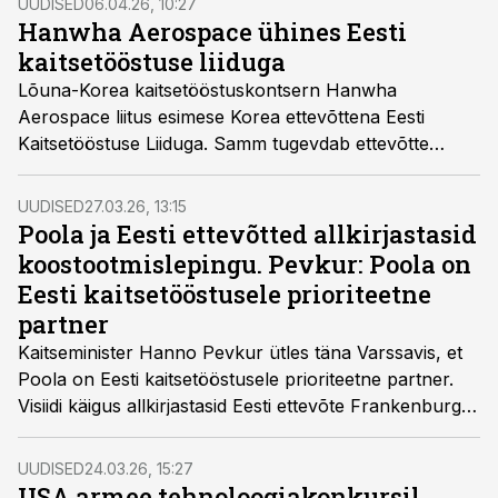
UUDISED
06.04.26, 10:27
Hanwha Aerospace ühines Eesti
kaitsetööstuse liiduga
Lõuna-Korea kaitsetööstuskontsern Hanwha
Aerospace liitus esimese Korea ettevõttena Eesti
Kaitsetööstuse Liiduga. Samm tugevdab ettevõtte
positsiooni Eestis ajal, mil koostöö on laienenud
relvahankelt teadus- ja arendustegevusse ning
UUDISED
27.03.26, 13:15
kohalikku tootmisvõimekusse.
Poola ja Eesti ettevõtted allkirjastasid
koostootmislepingu. Pevkur: Poola on
Eesti kaitsetööstusele prioriteetne
partner
Kaitseminister Hanno Pevkur ütles täna Varssavis, et
Poola on Eesti kaitsetööstusele prioriteetne partner.
Visiidi käigus allkirjastasid Eesti ettevõte Frankenburg
Technologies ja Poola kaitsetööstuskontsern PGZ
koostootmislepingu.
UUDISED
24.03.26, 15:27
USA armee tehnoloogiakonkursil