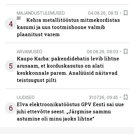
MAJANDUSTULEMUSED
04.08.26, 08:13
Kehra metallitööstus mitmekordistas
4
kasumi ja uus tootmishoone valmib
plaanitust varem
ARVAMUSED
06.08.26, 09:03
Kaupo Karba: pakendidebatis levib lihtne
5
arusaam, et korduskasutus on alati
keskkonnale parem. Analüüsid näitavad
teistsugust pilti
UUDISED
31.07.26, 09:45
Elva elektroonikatööstus GPV Eesti sai uue
6
juhi ettevõtte seest. „Järgmise sammu
astumine oli minu jaoks lihtne“