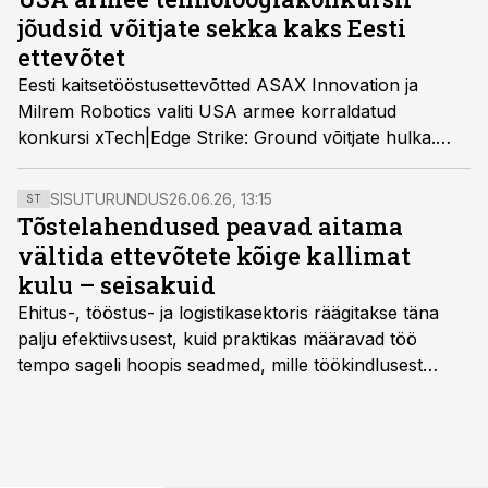
jõudsid võitjate sekka kaks Eesti
ettevõtet
Eesti kaitsetööstusettevõtted ASAX Innovation ja
Milrem Robotics valiti USA armee korraldatud
konkursi xTech|Edge Strike: Ground võitjate hulka.
Konkursiga otsiti USA armeele sobivaid autonoomseid
maismaalahendusi.
SISUTURUNDUS
26.06.26, 13:15
ST
Tõstelahendused peavad aitama
vältida ettevõtete kõige kallimat
kulu – seisakuid
Ehitus-, tööstus- ja logistikasektoris räägitakse täna
palju efektiivsusest, kuid praktikas määravad töö
tempo sageli hoopis seadmed, mille töökindlusest
sõltub kogu objekti või tootmise sujuvus. Kui tõstuk
seisab, töö katkeb või masin ei vasta töötingimustele,
ei tähenda see ettevõtte jaoks ainult tehnilist
probleemi, vaid otsest rahalist kulu, venivaid tähtaegu