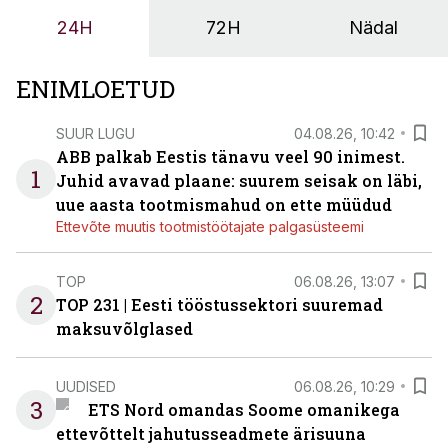
ja suuremaid riske tööohutusele.
24H
72H
Nädal
ENIMLOETUD
SUUR LUGU
04.08.26, 10:42
ABB palkab Eestis tänavu veel 90 inimest.
1
Juhid avavad plaane: suurem seisak on läbi,
uue aasta tootmismahud on ette müüdud
Ettevõte muutis tootmistöötajate palgasüsteemi
TOP
06.08.26, 13:07
2
TOP 231 | Eesti tööstussektori suuremad
maksuvõlglased
UUDISED
06.08.26, 10:29
3
ETS Nord omandas Soome omanikega
ettevõttelt jahutusseadmete ärisuuna