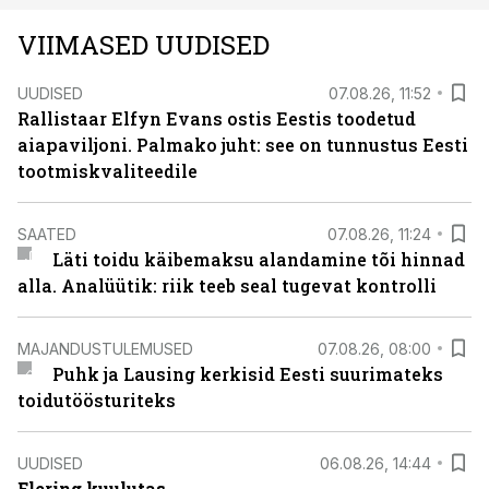
VIIMASED UUDISED
UUDISED
07.08.26, 11:52
Rallistaar Elfyn Evans ostis Eestis toodetud
aiapaviljoni. Palmako juht: see on tunnustus Eesti
tootmiskvaliteedile
SAATED
07.08.26, 11:24
Läti toidu käibemaksu alandamine tõi hinnad
alla. Analüütik: riik teeb seal tugevat kontrolli
MAJANDUSTULEMUSED
07.08.26, 08:00
Puhk ja Lausing kerkisid Eesti suurimateks
toidutöösturiteks
UUDISED
06.08.26, 14:44
Elering kuulutas