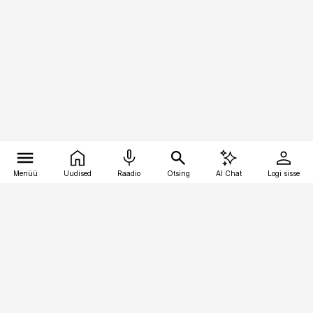
Menüü
Uudised
Raadio
Otsing
AI Chat
Logi sisse
Vana-Lõuna 39/1, 19094 Tallinn
(+372) 667 0111
toostusuudised@toostusuudised.ee