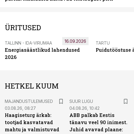
ÜRITUSED
16.09.2026
TALLINN - IDA-VIRUMAA
TARTU
Energiasäästlikud lahendused
Puidutööstuse 
2026
HETKEL KUUM
MAJANDUSTULEMUSED
SUUR LUGU
03.08.26, 08:27
04.08.26, 10:42
Haagiseturg ärkab:
ABB palkab Eestis
tootjad kasvatavad
tänavu veel 90 inimest.
mahtu ja valmistuvad
Juhid avavad plaane: