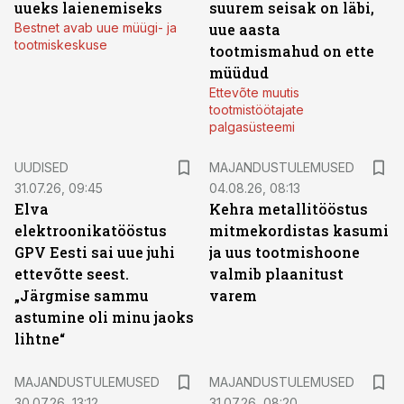
uueks laienemiseks
suurem seisak on läbi,
Bestnet avab uue müügi- ja
uue aasta
tootmiskeskuse
tootmismahud on ette
müüdud
Ettevõte muutis
tootmistöötajate
palgasüsteemi
UUDISED
MAJANDUSTULEMUSED
31.07.26, 09:45
04.08.26, 08:13
Elva
Kehra metallitööstus
elektroonikatööstus
mitmekordistas kasumi
GPV Eesti sai uue juhi
ja uus tootmishoone
ettevõtte seest.
valmib plaanitust
„Järgmise sammu
varem
astumine oli minu jaoks
lihtne“
MAJANDUSTULEMUSED
MAJANDUSTULEMUSED
30.07.26, 13:12
31.07.26, 08:20