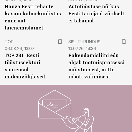
Hanza Eesti tehaste
Autotööstuse nõrkus
kasum kolmekordistus
Eesti tarnijaid võrdselt
enne uut
ei tabanud
laienemislainet
ST
TOP
SISUTURUNDUS
06.08.26, 13:07
13.07.26, 14:36
TOP 231 | Eesti
Pakendamisliini edu
tööstussektori
algab tootmisprotsessi
suuremad
mõistmisest, mitte
maksuvõlglased
roboti valimisest