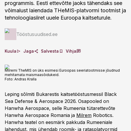
programmis. Eesti ettevõtte jaoks tähendaks see
võimalust laiendada THeMIS-platvormi tootmist ja
tehnoloogiasiiret uuele Euroopa kaitseturule.
Tööstusuudised.ee
Kuula
Jaga
Salvesta
Vihja
Milremi TheMIS on üks esimesi Euroopas seeriatootmisse jõudnud
mehitamata maismaasõidukeid.
Foto:
Andras Kralla
Leping sõlmiti Bukarestis kaitsetööstusmessil Black
Sea Defense & Aerospace 2026. Osapooled on
Hanwha Aerospace, selle Rumeenia tütarettevõte
Hanwha Aerospace Romania ja
Milrem
Robotics.
Hanwha teatel on eesmärk pakkuda Rumeeniale
lahendust, mis ühendab roomik- ja ratasplatvormid