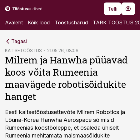
Telli
Avaleht
Kõik lood
Tööstusharud
TARK TÖÖSTUS 2
cebook
Tagasi
Twitter)
KAITSETÖÖSTUS
21.05.26, 08:06
Milrem ja Hanwha püüavad
kedIn
koos võita Rumeenia
ail
maavägede robotisõidukite
k
hanget
Eesti kaitsetööstusettevõte Milrem Robotics ja
Lõuna-Korea Hanwha Aerospace sõlmisid
Rumeenias koostööleppe, et osaleda ühiselt
Rumeenia mehitamata maismaasõidukite