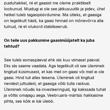
puiduhakkel, nii et gaasist me oleme praktiliselt
loobunud. Muidugi ei ole see jätkusuutlik ja pidev, ühel
hetkel tuleb tagasipöördumine. Ma ütleks, et gaasiga
on tegelikult hästi, ka gaasi hinnad on mõnevõrra alla
tulnud, nii et olukord stabiliseerub.
On teile uus pakkumine gaasimüüjatelt ka juba
tehtud?
See tuleb esmaspäeval ehk siis kuu viimasel päeval.
Eks siis saame vaadata. Aga tegelikult oli see üleminek
tingitud küsimusest, et kas meil on gaasi või meil ei ole
gaasi. Hind tuli alles teisena. Üleminek oli tingitud
nendest juttudest, et gaasiga võib tulla raskusi.
Üleminek nõudis ka investeeringuid, ligi kakssada tuhat
ja võttis omajagu aega. Veebruaris-märtsis hakkasime
pihta, see kõik ei käi üleöö.