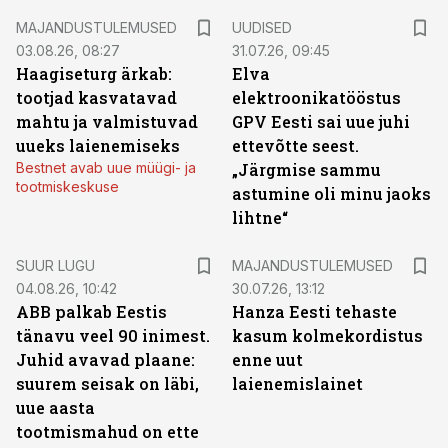
MAJANDUSTULEMUSED
UUDISED
03.08.26, 08:27
31.07.26, 09:45
Haagiseturg ärkab:
Elva
tootjad kasvatavad
elektroonikatööstus
mahtu ja valmistuvad
GPV Eesti sai uue juhi
uueks laienemiseks
ettevõtte seest.
Bestnet avab uue müügi- ja
„Järgmise sammu
tootmiskeskuse
astumine oli minu jaoks
lihtne“
SUUR LUGU
MAJANDUSTULEMUSED
04.08.26, 10:42
30.07.26, 13:12
ABB palkab Eestis
Hanza Eesti tehaste
tänavu veel 90 inimest.
kasum kolmekordistus
Juhid avavad plaane:
enne uut
suurem seisak on läbi,
laienemislainet
uue aasta
tootmismahud on ette