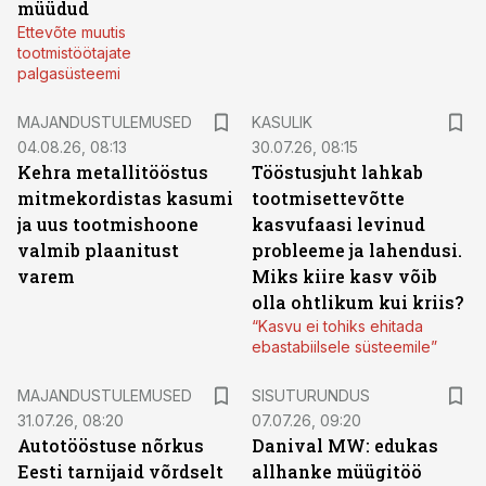
müüdud
Ettevõte muutis
tootmistöötajate
palgasüsteemi
MAJANDUSTULEMUSED
KASULIK
04.08.26, 08:13
30.07.26, 08:15
Kehra metallitööstus
Tööstusjuht lahkab
mitmekordistas kasumi
tootmisettevõtte
ja uus tootmishoone
kasvufaasi levinud
valmib plaanitust
probleeme ja lahendusi.
varem
Miks kiire kasv võib
olla ohtlikum kui kriis?
“Kasvu ei tohiks ehitada
ebastabiilsele süsteemile”
ST
MAJANDUSTULEMUSED
SISUTURUNDUS
31.07.26, 08:20
07.07.26, 09:20
Autotööstuse nõrkus
Danival MW: edukas
Eesti tarnijaid võrdselt
allhanke müügitöö