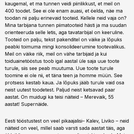
kaugemal, et ma tunnen veidi piinlikkust, et meil on
400 toodet. See ei ole enam auasi, et öelda, näe ma
toodan nii palju erinevaid tooteid. Kellele neid vaja on?
Mina tarbijana tunnen piimatooteid hästi ja ma suudan
orienteeruda selle letis, aga tavatarbijal on keeruline.
Tooteid on palju, tekst pakenditel on väike ja lõpuks
peabki toimuma mingi konsolideerumine tootevalikus.
Meil on väike riik, meil on vähe tarbijaid ja kui
toiduainetööstus toob igal aastal üle saja uue toote
turule, siis see peab muutuma. Uue toote turule
toomine ei ole nii, et täna teen ja homme müün. See
protsess kestab kaua. Ja lõpuks jääb turule vaid osa
neist uutest toodetest. Paljud neist ketsavad paar
aastat. On muidugi ka teisi näiteid – Merevaik, 55
aastat! Supernäide.
Eesti tööstustest on veel pikaajalisi– Kalev, Liviko – neid
näiteid on veel, millel saab varsti sada aastat täis, aga