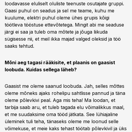
loodavasse eluliselt oluliste teenuste osutajate gruppi.
Gaasi puhul on seadus ja sel me teame, kuhu me
kuulume, elektri puhul oleme ühes grupis kõigi
töötleva tööstuse ettevõtetega. Mingit abi me seaduse
järgi ei saa ja tuleb oma mõtete ja jõuga liikuda
sügisesse nii, et meil ikka majad valged oleksid ja töö
saaks tehtud.
Mõni aeg tagasi rääkisite, et plaanis on gaasist
loobuda. Kuidas sellega läheb?
Gaasist me oleme saanud loobuda. Jah, selles mõttes
oleme mõneks ajaks rohelipu sahtlisse pannud ja täna
oleme põlevkivi peal. Aga mis teha! Ma loodan, et
tarbija saab aru, et tuleb tagada elu võimalikkus maal,
et me suudaksime oma tööd jätkata. See lühiajaline
üleminek tuli teha, tänaseks oleme me loonud selle
võimekuse, et meie kaks tehast töötab põlevkivil ja üks