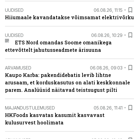
UUDISED
06.08.26, 11:15
Hiiumaale kavandatakse võimsamat elektrivõrku
UUDISED
06.08.26, 10:29
ETS Nord omandas Soome omanikega
ettevõttelt jahutusseadmete ärisuuna
ARVAMUSED
06.08.26, 09:03
Kaupo Karba: pakendidebatis levib lihtne
arusaam, et korduskasutus on alati keskkonnale
parem. Analüüsid näitavad teistsugust pilti
MAJANDUSTULEMUSED
05.08.26, 11:41
HKFoods kasvatas kasumit kasvavast
kulusurvest hoolimata