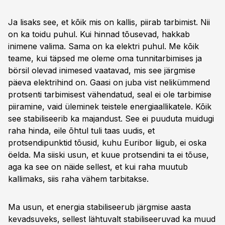
Ja lisaks see, et kõik mis on kallis, piirab tarbimist. Nii
on ka toidu puhul. Kui hinnad tõusevad, hakkab
inimene valima. Sama on ka elektri puhul. Me kõik
teame, kui täpsed me oleme oma tunnitarbimises ja
börsil olevad inimesed vaatavad, mis see järgmise
päeva elektrihind on. Gaasi on juba vist nelikümmend
protsenti tarbimisest vähendatud, seal ei ole tarbimise
piiramine, vaid üleminek teistele energiaallikatele. Kõik
see stabiliseerib ka majandust. See ei puuduta muidugi
raha hinda, eile õhtul tuli taas uudis, et
protsendipunktid tõusid, kuhu Euribor liigub, ei oska
öelda. Ma siiski usun, et kuue protsendini ta ei tõuse,
aga ka see on näide sellest, et kui raha muutub
kallimaks, siis raha vähem tarbitakse.
Ma usun, et energia stabiliseerub järgmise aasta
kevadsuveks, sellest lähtuvalt stabiliseeruvad ka muud