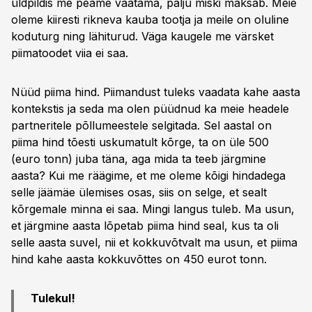
üldpildis me peame vaatama, palju miski maksab. Meie
oleme kiiresti rikneva kauba tootja ja meile on oluline
koduturg ning lähiturud. Väga kaugele me värsket
piimatoodet viia ei saa.
Nüüd piima hind. Piimandust tuleks vaadata kahe aasta
kontekstis ja seda ma olen püüdnud ka meie headele
partneritele põllumeestele selgitada. Sel aastal on
piima hind tõesti uskumatult kõrge, ta on üle 500
(euro tonn) juba täna, aga mida ta teeb järgmine
aasta? Kui me räägime, et me oleme kõigi hindadega
selle jäämäe ülemises osas, siis on selge, et sealt
kõrgemale minna ei saa. Mingi langus tuleb. Ma usun,
et järgmine aasta lõpetab piima hind seal, kus ta oli
selle aasta suvel, nii et kokkuvõtvalt ma usun, et piima
hind kahe aasta kokkuvõttes on 450 eurot tonn.
Tulekul!