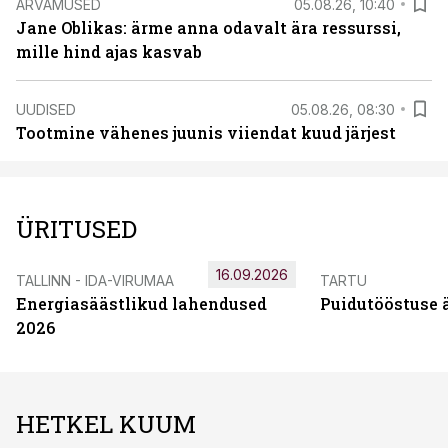
ARVAMUSED
05.08.26, 10:40
Jane Oblikas: ärme anna odavalt ära ressurssi,
mille hind ajas kasvab
UUDISED
05.08.26, 08:30
Tootmine vähenes juunis viiendat kuud järjest
ÜRITUSED
16.09.2026
TALLINN - IDA-VIRUMAA
TARTU
Energiasäästlikud lahendused
Puidutööstuse 
2026
HETKEL KUUM