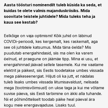
Aasta töösturi nominendilt tuleb küsida ka seda, et
kuidas te olete valmis majanduskriisiks. Mida
soovitate teistele juhtidele? Mida tuleks teha ja
kaua see kestab?
Eelkõige on vaja optimismi! Kõik juhid on läbinud
COVIDi-perioodi, kes kergemalt, kes raskemalt, aga
see oli juhtidele katsumus. Mida täna öelda? Mis
puudutab energiahindasid, siis ma olen ka varem
öelnud, et praegune on jäämäe tipp. Mina ei usu, et
energiahinnad jäävad sellele tasemele. Kui me vaatame
elektrit ja päikest, siis Eestis toodetakse umbes viissada
mega päikeseenergiat. Hiljuti oli ka jutt, et nädalas
tuleb lisaks umbes viissada liitumisavaldust, nelisada
mega (tootmisvõimsust) on ukse taga ja kui me võtame
suvise päeva, siis Eesti tarbimine on äkki alla tuhande.
Nii et põhimõtteliselt toodab päike heal päeval ära
kogu meie energiavajaduse. Lisaks tuul.