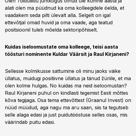
Olen Toiduliidu juhtkogus olnud üle kümne aasta ja
alati olen ma püüdnud ka oma kolleegidele öelda, et
vaadakem seda pilti ülevalt alla. Selgelt on igal
ettevõtjal omad huvid ja oma vaade, aga teatud
positsioonil tuleb mõelda sektoripõhiselt.
Kuidas iseloomustate oma kolleege, teisi aasta
töösturi nominente Kuldar Väärsit ja Raul Kirjaneni?
Sellesse kolmikusse sattumine oli minu jaoks väike
üllatus, muidugi positiivne üllatus ja tänud žüriile, et ma
olen kolme hulgas. No kuidas ma neid iseloomustan?
Raul Kirjaneni puhul on kindlasti tegemist Eesti mõttes
kõva tegijaga. Osa tema ettevõttest (Graanul Invest) on
nüüd müüdud, aga nagu ma aru saan, siis ta tegutseb
selle alaga edasi ja just puidutööstuse selles osas, mis
väärindab puitu edasi.