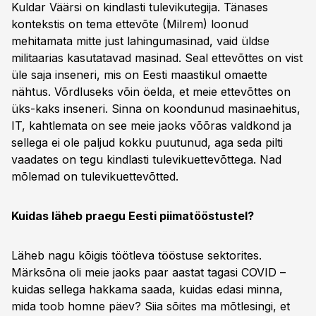
Kuldar Väärsi on kindlasti tulevikutegija. Tänases
kontekstis on tema ettevõte (Milrem) loonud
mehitamata mitte just lahingumasinad, vaid üldse
militaarias kasutatavad masinad. Seal ettevõttes on vist
üle saja inseneri, mis on Eesti maastikul omaette
nähtus. Võrdluseks võin öelda, et meie ettevõttes on
üks-kaks inseneri. Sinna on koondunud masinaehitus,
IT, kahtlemata on see meie jaoks võõras valdkond ja
sellega ei ole paljud kokku puutunud, aga seda pilti
vaadates on tegu kindlasti tulevikuettevõttega. Nad
mõlemad on tulevikuettevõtted.
Kuidas läheb praegu Eesti piimatööstustel?
Läheb nagu kõigis töötleva tööstuse sektorites.
Märksõna oli meie jaoks paar aastat tagasi COVID –
kuidas sellega hakkama saada, kuidas edasi minna,
mida toob homne päev? Siia sõites ma mõtlesingi, et