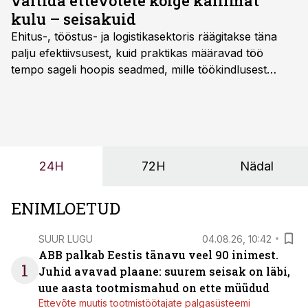
vältida ettevõtete kõige kallimat
kulu – seisakuid
Ehitus-, tööstus- ja logistikasektoris räägitakse täna
palju efektiivsusest, kuid praktikas määravad töö
tempo sageli hoopis seadmed, mille töökindlusest
sõltub kogu objekti või tootmise sujuvus. Kui tõstuk
seisab, töö katkeb või masin ei vasta töötingimustele,
ei tähenda see ettevõtte jaoks ainult tehnilist
probleemi, vaid otsest rahalist kulu, venivaid tähtaegu
ja suuremaid riske tööohutusele.
24H
72H
Nädal
ENIMLOETUD
SUUR LUGU
04.08.26, 10:42
ABB palkab Eestis tänavu veel 90 inimest.
1
Juhid avavad plaane: suurem seisak on läbi,
uue aasta tootmismahud on ette müüdud
Ettevõte muutis tootmistöötajate palgasüsteemi