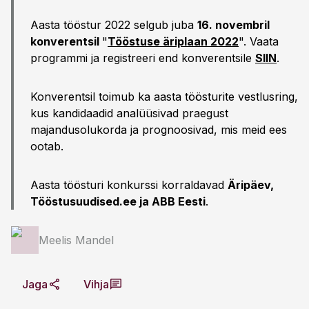
Aasta tööstur 2022 selgub juba
16. novembril
konverentsil
"
Tööstuse äriplaan 2022
". Vaata
programmi ja registreeri end konverentsile
SIIN
.
Konverentsil toimub ka aasta töösturite vestlusring,
kus kandidaadid analüüsivad praegust
majandusolukorda ja prognoosivad, mis meid ees
ootab.
Aasta töösturi konkurssi korraldavad
Äripäev,
Tööstusuudised.ee ja ABB Eesti
.
Meelis Mandel
Jaga
Vihja