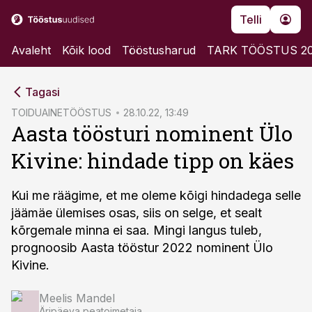
Telli
Avaleht
Kõik lood
Tööstusharud
TARK TÖÖSTUS 2
cebook
cebook
Tagasi
Twitter)
Twitter)
TOIDUAINETÖÖSTUS
28.10.22, 13:49
Aasta töösturi nominent Ülo
kedIn
kedIn
Kivine: hindade tipp on käes
ail
ail
k
k
Kui me räägime, et me oleme kõigi hindadega selle
jäämäe ülemises osas, siis on selge, et sealt
kõrgemale minna ei saa. Mingi langus tuleb,
prognoosib Aasta tööstur 2022 nominent Ülo
Kivine.
Meelis Mandel
Äripäeva peatoimetaja