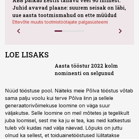
ABB palkab Eestis tänavu veel 90 inimest.
Juhid avavad plaane: suurem seisak on läbi,
maht
uue aasta tootmismahud on ette müüdud
Bestn
Ettevõte muutis tootmistöötajate palgasüsteemi
LOE LISAKS
Aasta tööstur 2022 kolm
nominenti on selgunud
Nüüd tööstuse pool. Näiteks meie Põlva tööstus võtab
sama palju voolu kui terve Põlva linn ja sellele
generaatorivõimekuse loomine on väga suur
väljakutse. Selle loomine on meil mõtetes ja tegelikult
juba loomisel, sest me ka ju ei tea, kas neid katkestusi
tuleb või kuidas nad välja näevad. Lõpuks on juttu
olnud ka sellest, et toiduainetööstused lülitatakse