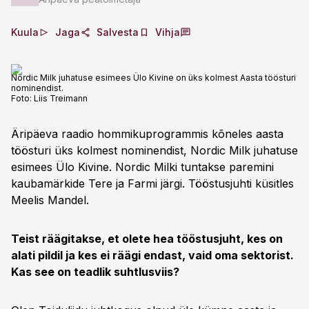
Kuula
Jaga
Salvesta
Vihja
Nordic Milk juhatuse esimees Ülo Kivine on üks kolmest Aasta töösturi
nominendist.
Foto:
Liis Treimann
Äripäeva raadio hommikuprogrammis kõneles aasta
töösturi üks kolmest nominendist, Nordic Milk juhatuse
esimees Ülo Kivine. Nordic Milki tuntakse paremini
kaubamärkide Tere ja Farmi järgi. Tööstusjuhti küsitles
Meelis Mandel.
Teist räägitakse, et olete hea tööstusjuht, kes on
alati pildil ja kes ei räägi endast, vaid oma sektorist.
Kas see on teadlik suhtlusviis?