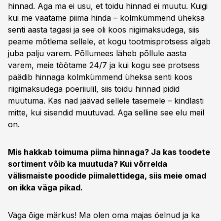
hinnad. Aga ma ei usu, et toidu hinnad ei muutu. Kuigi
kui me vaatame piima hinda – kolmkümmend üheksa
senti aasta tagasi ja see oli koos riigimaksudega, siis
peame mõtlema sellele, et kogu tootmisprotsess algab
juba palju varem. Põllumees läheb põllule aasta
varem, meie töötame 24/7 ja kui kogu see protsess
päädib hinnaga kolmkümmend üheksa senti koos
riigimaksudega poeriiulil, siis toidu hinnad pidid
muutuma. Kas nad jäävad sellele tasemele – kindlasti
mitte, kui sisendid muutuvad. Aga selline see elu meil
on.
Mis hakkab toimuma piima hinnaga? Ja kas toodete
sortiment võib ka muutuda? Kui võrrelda
välismaiste poodide piimalettidega, siis meie omad
on ikka väga pikad.
Väga õige märkus! Ma olen oma majas öelnud ja ka