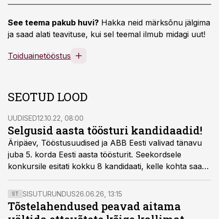
See teema pakub huvi?
Hakka neid märksõnu jälgima
ja saad alati teavituse, kui sel teemal ilmub midagi uut!
Toiduainetööstus
SEOTUD LOOD
UUDISED
12.10.22, 08:00
Selgusid aasta töösturi kandidaadid!
Äripäev, Tööstusuudised ja ABB Eesti valivad tänavu
juba 5. korda Eesti aasta töösturit. Seekordsele
konkursile esitati kokku 8 kandidaati, kelle kohta saab
lugeda allpool.
SISUTURUNDUS
26.06.26, 13:15
ST
Tõstelahendused peavad aitama