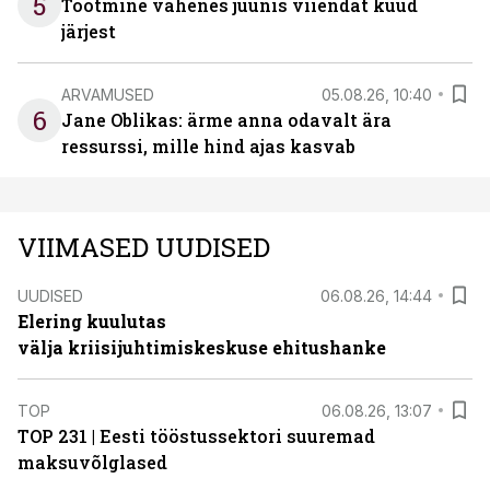
5
Tootmine vähenes juunis viiendat kuud
järjest
ARVAMUSED
05.08.26, 10:40
6
Jane Oblikas: ärme anna odavalt ära
ressurssi, mille hind ajas kasvab
VIIMASED UUDISED
UUDISED
06.08.26, 14:44
Elering kuulutas
välja kriisijuhtimiskeskuse ehitushanke
TOP
06.08.26, 13:07
TOP 231 | Eesti tööstussektori suuremad
maksuvõlglased