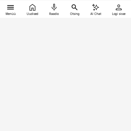
Menüü
Uudised
Raadio
Otsing
AI Chat
Logi sisse
Vana-Lõuna 39/1, 19094 Tallinn
(+372) 667 0111
toostusuudised@toostusuudised.ee
Telli
Reklaam
Firmast
Sisu kasutamisõigused
Ajakirjaniku
eetikakoodeks
Üldtingimused
Privaatsustingimused
Küpsiste poliitika
KKK
Eesti Meediaettevõtete
Eelistuste haldamine