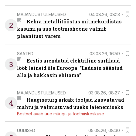
MAJANDUSTULEMUSED
04.08.26, 08:13
Kehra metallitööstus mitmekordistas
2
kasumi ja uus tootmishoone valmib
plaanitust varem
SAATED
03.08.26, 16:59
Eestis arendatud elektriline surfilaud
3
lööb laineid üle Euroopa. “Ladusin säästud
alla ja hakkasin ehitama”
MAJANDUSTULEMUSED
03.08.26, 08:27
Haagiseturg ärkab: tootjad kasvatavad
4
mahtu ja valmistuvad uueks laienemiseks
Bestnet avab uue müügi- ja tootmiskeskuse
UUDISED
05.08.26, 08:30