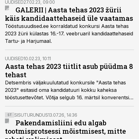
UUDISED
27.02.23, 09:00
GALERII | Aasta tehas 2023 žürii
käis kandidaattehaseid üle vaatamas
Tööstusuudised.ee korraldatud konkursi Aasta tehas
2023 žürii külastas 16.-17. veebruaril kandidaattehaseid
Tartu- ja Harjumaal.
UUDISED
10.02.23, 10:11
Aasta tehas 2023 tiitlit asub püüdma 8
tehast
Detsembris väljakuulutatud konkursile "Aasta tehas
2023" esitasid oma kandidatuuri kokku kaheksa
tööstusettevõtet. Võtija selgub 16. märtsil konverentsi
ja messi "Tark tööstus 2023" õhtusel üritusel.
SISUTURUNDUS
13.07.26, 14:36
ST
Pakendamisliini edu algab
tootmisprotsessi mõistmisest, mitte