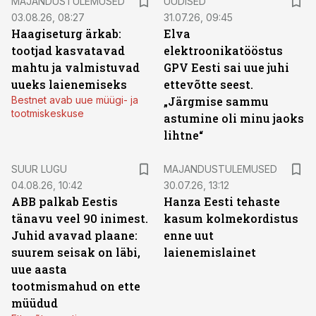
MAJANDUSTULEMUSED
UUDISED
03.08.26, 08:27
31.07.26, 09:45
Haagiseturg ärkab:
Elva
tootjad kasvatavad
elektroonikatööstus
mahtu ja valmistuvad
GPV Eesti sai uue juhi
uueks laienemiseks
ettevõtte seest.
Bestnet avab uue müügi- ja
„Järgmise sammu
tootmiskeskuse
astumine oli minu jaoks
lihtne“
SUUR LUGU
MAJANDUSTULEMUSED
04.08.26, 10:42
30.07.26, 13:12
ABB palkab Eestis
Hanza Eesti tehaste
tänavu veel 90 inimest.
kasum kolmekordistus
Juhid avavad plaane:
enne uut
suurem seisak on läbi,
laienemislainet
uue aasta
tootmismahud on ette
müüdud