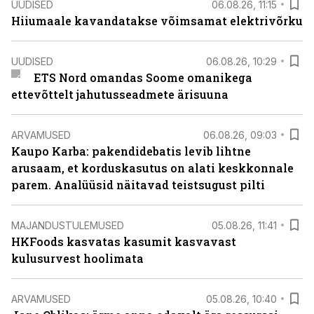
UUDISED
06.08.26, 11:15
Hiiumaale kavandatakse võimsamat elektrivõrku
UUDISED
06.08.26, 10:29
ETS Nord omandas Soome omanikega
ettevõttelt jahutusseadmete ärisuuna
ARVAMUSED
06.08.26, 09:03
Kaupo Karba: pakendidebatis levib lihtne
arusaam, et korduskasutus on alati keskkonnale
parem. Analüüsid näitavad teistsugust pilti
MAJANDUSTULEMUSED
05.08.26, 11:41
HKFoods kasvatas kasumit kasvavast
kulusurvest hoolimata
ARVAMUSED
05.08.26, 10:40