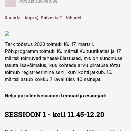
Tööstusuudised.ee
Kuula
Jaga
Salvesta
Vihja
Tark tööstus 2023 toimub 16.-17. märtsil.
Põhiprogramm toimub 16. märtsil Kultuurikatlas ja 17.
märtsil toimuvad tehasekülastused, mis on sündmuse
tasuta lisavõimalus, kus kohtade arvu piiratuse tõttu
toimub registreerimine seni, kuni kohti jätkub. 16.
märtsil astub kokku 7 laval üles 40 esinejat.
Nelja paralleelsessiooni teemad ja esinejad:
SESSIOON 1 - kell 11.45-12.20