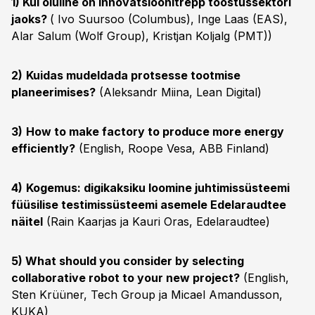
1) Kui oluline on innovatsioonitrepp tööstussektori
jaoks?
( Ivo Suursoo (Columbus), Inge Laas (EAS),
Alar Salum (Wolf Group), Kristjan Koljalg (PMT))
2)
Kuidas mudeldada protsesse tootmise
planeerimises?
(Aleksandr Miina, Lean Digital)
3)
How to make factory to produce more energy
efficiently?
(English, Roope Vesa, ABB Finland)
4)
Kogemus: digikaksiku loomine juhtimissüsteemi
füüsilise testimissüsteemi asemele Edelaraudtee
näitel
(Rain Kaarjas ja Kauri Oras, Edelaraudtee)
5) What should you consider by selecting
collaborative robot to your new project?
(English,
Sten Krüüner, Tech Group ja Micael Amandusson,
KUKA)