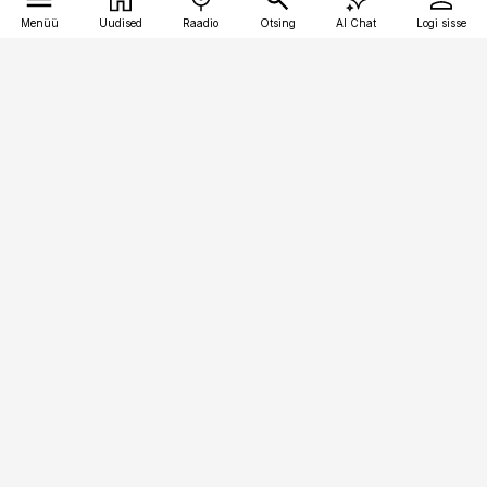
Menüü
Uudised
Raadio
Otsing
AI Chat
Logi sisse
Vana-Lõuna 39/1, 19094 Tallinn
(+372) 667 0111
toostusuudised@toostusuudised.ee
Telli
Reklaam
Firmast
Sisu kasutamisõigused
Ajakirjaniku
eetikakoodeks
Üldtingimused
Privaatsustingimused
Küpsiste poliitika
KKK
Eesti Meediaettevõtete
Eelistuste haldamine
Liit