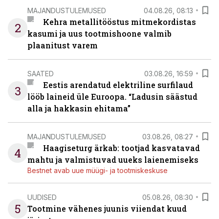
MAJANDUSTULEMUSED
04.08.26, 08:13
Kehra metallitööstus mitmekordistas
2
kasumi ja uus tootmishoone valmib
plaanitust varem
SAATED
03.08.26, 16:59
Eestis arendatud elektriline surfilaud
3
lööb laineid üle Euroopa. “Ladusin säästud
alla ja hakkasin ehitama”
MAJANDUSTULEMUSED
03.08.26, 08:27
Haagiseturg ärkab: tootjad kasvatavad
4
mahtu ja valmistuvad uueks laienemiseks
Bestnet avab uue müügi- ja tootmiskeskuse
UUDISED
05.08.26, 08:30
5
Tootmine vähenes juunis viiendat kuud