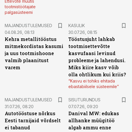
Ettevõte muutis
tootmistöötajate
palgasüsteemi
MAJANDUSTULEMUSED
KASULIK
04.08.26, 08:13
30.07.26, 08:15
Kehra metallitööstus
Tööstusjuht lahkab
mitmekordistas kasumi
tootmisettevõtte
ja uus tootmishoone
kasvufaasi levinud
valmib plaanitust
probleeme ja lahendusi.
varem
Miks kiire kasv võib
olla ohtlikum kui kriis?
“Kasvu ei tohiks ehitada
ebastabiilsele süsteemile”
ST
MAJANDUSTULEMUSED
SISUTURUNDUS
31.07.26, 08:20
07.07.26, 09:20
Autotööstuse nõrkus
Danival MW: edukas
Eesti tarnijaid võrdselt
allhanke müügitöö
ei tabanud
algab ammu enne