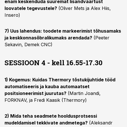
enam keskenduda suuremat lisandväärtust
loovatele tegevustele?
(Oliver Mets ja Alex Hiis,
Insero)
7) Uus lahendus: toodete markeerimist tõhusamaks
ja keskkonnasõbralikumaks arendada?
(Peeter
Sekavin, Demek CNC)
SESSIOON 4 - kell 16.55-17.30
1) Kogemus: Kuidas Thermory tõstukijuhtide tööd
automatiseeris ja kauba automaatset
positsioneerimist juurutas?
(Martin Joandi,
FORKNAV, ja Fredi Kaasik (Thermory)
2) Mida teha seadmete hooldusprotsessi
mudeldamisel tekkivate andmetega?
(Aleksandr