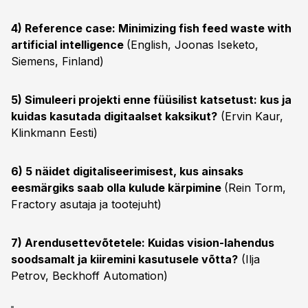
4) Reference case: Minimizing fish feed waste with
artificial intelligence
(English, Joonas Iseketo,
Siemens, Finland)
5) Simuleeri projekti enne füüsilist katsetust: kus ja
kuidas kasutada digitaalset kaksikut?
(Ervin Kaur,
Klinkmann Eesti)
6) 5 näidet digitaliseerimisest, kus ainsaks
eesmärgiks saab olla kulude kärpimine
(Rein Torm,
Fractory asutaja ja tootejuht)
7) Arendusettevõtetele: Kuidas vision-lahendus
soodsamalt ja kiiremini kasutusele võtta?
(Ilja
Petrov, Beckhoff Automation)