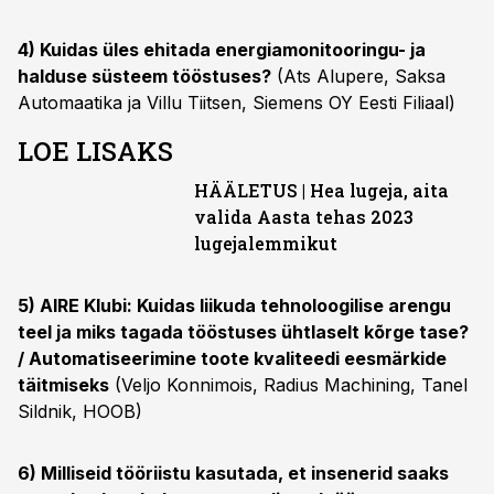
4) Kuidas üles ehitada energiamonitooringu- ja
halduse süsteem tööstuses?
(Ats Alupere, Saksa
Automaatika ja Villu Tiitsen, Siemens OY Eesti Filiaal)
LOE LISAKS
HÄÄLETUS | Hea lugeja, aita
valida Aasta tehas 2023
lugejalemmikut
5) AIRE Klubi: Kuidas liikuda tehnoloogilise arengu
teel ja miks tagada tööstuses ühtlaselt kõrge tase?
/ Automatiseerimine toote kvaliteedi eesmärkide
täitmiseks
(Veljo Konnimois, Radius Machining, Tanel
Sildnik, HOOB)
6) Milliseid tööriistu kasutada, et insenerid saaks