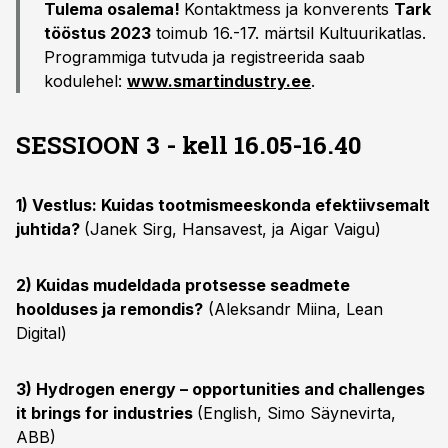
Tulema osalema!
Kontaktmess ja konverents
Tark
tööstus 2023
toimub 16.-17. märtsil Kultuurikatlas.
Programmiga tutvuda ja registreerida saab
kodulehel:
www.smartindustry.ee
.
SESSIOON 3 - kell 16.05-16.40
1) Vestlus: Kuidas tootmismeeskonda efektiivsemalt
juhtida?
(Janek Sirg, Hansavest, ja Aigar Vaigu)
2) Kuidas mudeldada protsesse seadmete
hoolduses ja remondis?
(Aleksandr Miina, Lean
Digital)
3) Hydrogen energy – opportunities and challenges
it brings for industries
(English, Simo Säynevirta,
ABB)