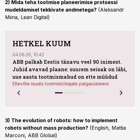
2) Mida teha tootmise planeerimise protsessi
mudeldamisel tekkivate andmetega?
(Aleksandr
Miina, Lean Digital)
HETKEL KUUM
04.08.26, 10:42
03.08
ABB palkab Eestis tänavu veel 90 inimest.
Juhid avavad plaane: suurem seisak on läbi,
maht
uue aasta tootmismahud on ette müüdud
Bestn
Ettevõte muutis tootmistöötajate palgasüsteemi
3) The evolution of robots: how to implement
robots without mass production?
(English, Mattia
Marconi, ABB Global)