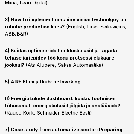
Miina, Lean Digital)
3) How to implement machine vision technolgoy on
robotic production lines?
(English, Linas Saikevičius,
ABB/B&R)
4) Kuidas optimeerida hoolduskulusid ja tagada
tehase järjepidev töö kogu protsessi elukaare
jooksul?
(Ats Alupere, Saksa Automaatika)
5) AIRE Klubi jätkub: netowrking
6) Energiakulude dashboard: kuidas tootmises
tõhusamalt energiakulusid jälgida ja analüüsida?
(Kaupo Kork, Schneider Electric Eesti)
7) Case study from automative sector: Preparing