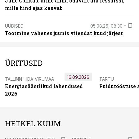
Jane Oblikas: ärme anna odavalt ära ressurssi,
mille hind ajas kasvab
UUDISED
05.08.26, 08:30
Tootmine vähenes juunis viiendat kuud järjest
ÜRITUSED
16.09.2026
TALLINN - IDA-VIRUMAA
TARTU
Energiasäästlikud lahendused
Puidutööstuse 
2026
HETKEL KUUM