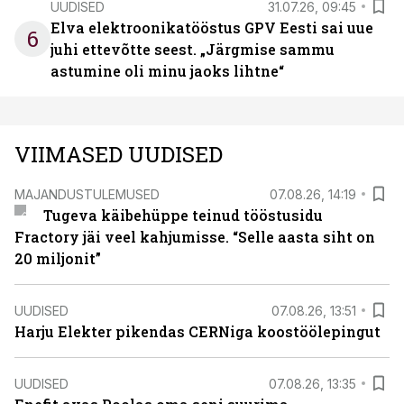
UUDISED
31.07.26, 09:45
Elva elektroonikatööstus GPV Eesti sai uue
6
juhi ettevõtte seest. „Järgmise sammu
astumine oli minu jaoks lihtne“
VIIMASED UUDISED
MAJANDUSTULEMUSED
07.08.26, 14:19
Tugeva käibehüppe teinud tööstusidu
Fractory jäi veel kahjumisse. “Selle aasta siht on
20 miljonit”
UUDISED
07.08.26, 13:51
Harju Elekter pikendas CERNiga koostöölepingut
UUDISED
07.08.26, 13:35