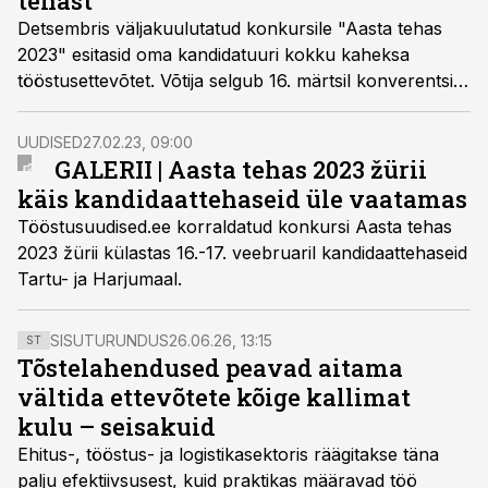
tehast
Detsembris väljakuulutatud konkursile "Aasta tehas
2023" esitasid oma kandidatuuri kokku kaheksa
tööstusettevõtet. Võtija selgub 16. märtsil konverentsi
ja messi "Tark tööstus 2023" õhtusel üritusel.
UUDISED
27.02.23, 09:00
GALERII | Aasta tehas 2023 žürii
käis kandidaattehaseid üle vaatamas
Tööstusuudised.ee korraldatud konkursi Aasta tehas
2023 žürii külastas 16.-17. veebruaril kandidaattehaseid
Tartu- ja Harjumaal.
SISUTURUNDUS
26.06.26, 13:15
ST
Tõstelahendused peavad aitama
vältida ettevõtete kõige kallimat
kulu – seisakuid
Ehitus-, tööstus- ja logistikasektoris räägitakse täna
palju efektiivsusest, kuid praktikas määravad töö