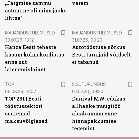
„Järgmise sammu
varem
astumine oli minu jaoks
lihtne“
MAJANDUSTULEMUSED
MAJANDUSTULEMUSED
30.07.26, 13:12
31.07.26, 08:20
Hanza Eesti tehaste
Autotööstuse nõrkus
kasum kolmekordistus
Eesti tarnijaid võrdselt
enne uut
ei tabanud
laienemislainet
ST
TOP
SISUTURUNDUS
06.08.26, 13:07
07.07.26, 09:20
TOP 231 | Eesti
Danival MW: edukas
tööstussektori
allhanke müügitöö
suuremad
algab ammu enne
maksuvõlglased
hinnapakkumise
tegemist