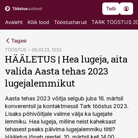
Telli
Avaleht
Kõik lood
Tööstusharud
TARK TÖÖSTUS 2
cebook
cebook
Tagasi
Twitter)
Twitter)
TÖÖSTUS
06.03.23, 13:52
HÄÄLETUS | Hea lugeja, aita
kedIn
kedIn
valida Aasta tehas 2023
ail
ail
lugejalemmikut
k
k
Aasta tehas 2023 võitja selgub juba 16. märtsil
konverentsil ja kontaktmessil Tark tööstus 2023.
Lisaks põhivõitjale valime välja ka lugejate
lemmiku. Hea lugeja, milline neist kaheksast
tehasest peaks pälvima lugejalemmiku tiitli?
Hääletus lõpeb reedel, 10. märtsil kell 14.00.