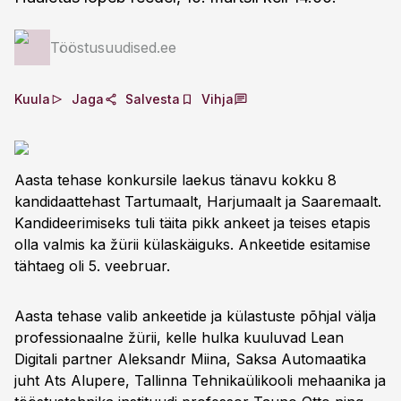
Tööstusuudised.ee
Kuula
Jaga
Salvesta
Vihja
Aasta tehase konkursile laekus tänavu kokku 8
kandidaattehast Tartumaalt, Harjumaalt ja Saaremaalt.
Kandideerimiseks tuli täita pikk ankeet ja teises etapis
olla valmis ka žürii külaskäiguks. Ankeetide esitamise
tähtaeg oli 5. veebruar.
Aasta tehase valib ankeetide ja külastuste põhjal välja
professionaalne žürii, kelle hulka kuuluvad Lean
Digitali partner Aleksandr Miina, Saksa Automaatika
juht Ats Alupere, Tallinna Tehnikaülikooli mehaanika ja