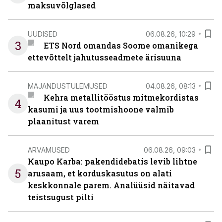
maksuvõlglased
UUDISED
06.08.26, 10:29
3
ETS Nord omandas Soome omanikega
ettevõttelt jahutusseadmete ärisuuna
MAJANDUSTULEMUSED
04.08.26, 08:13
Kehra metallitööstus mitmekordistas
4
kasumi ja uus tootmishoone valmib
plaanitust varem
ARVAMUSED
06.08.26, 09:03
Kaupo Karba: pakendidebatis levib lihtne
5
arusaam, et korduskasutus on alati
keskkonnale parem. Analüüsid näitavad
teistsugust pilti