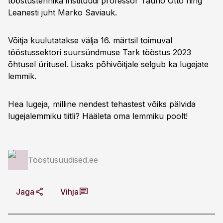
tööstustehnika instituudi professor Tauno Otto ning
Leanesti juht Marko Saviauk.
Võitja kuulutatakse välja 16. märtsil toimuval
tööstussektori suursündmuse
Tark tööstus 2023
õhtusel üritusel. Lisaks põhivõitjale selgub ka lugejate
lemmik.
Hea lugeja, milline nendest tehastest võiks pälvida
lugejalemmiku tiitli? Hääleta oma lemmiku poolt!
Tööstusuudised.ee
Jaga
Vihja