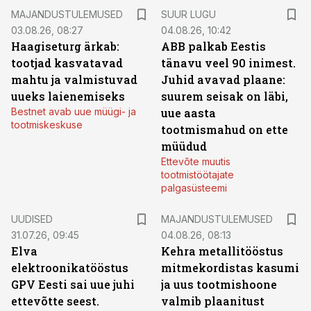
MAJANDUSTULEMUSED
SUUR LUGU
03.08.26, 08:27
04.08.26, 10:42
Haagiseturg ärkab:
ABB palkab Eestis
tootjad kasvatavad
tänavu veel 90 inimest.
mahtu ja valmistuvad
Juhid avavad plaane:
uueks laienemiseks
suurem seisak on läbi,
Bestnet avab uue müügi- ja
uue aasta
tootmiskeskuse
tootmismahud on ette
müüdud
Ettevõte muutis
tootmistöötajate
palgasüsteemi
UUDISED
MAJANDUSTULEMUSED
31.07.26, 09:45
04.08.26, 08:13
Elva
Kehra metallitööstus
elektroonikatööstus
mitmekordistas kasumi
GPV Eesti sai uue juhi
ja uus tootmishoone
ettevõtte seest.
valmib plaanitust