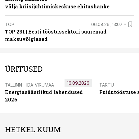
välja kriisijuhtimiskeskuse ehitushanke
TOP
06.08.26, 13:07
TOP 231 | Eesti tööstussektori suuremad
maksuvõlglased
ÜRITUSED
16.09.2026
TALLINN - IDA-VIRUMAA
TARTU
Energiasäästlikud lahendused
Puidutööstuse 
2026
HETKEL KUUM