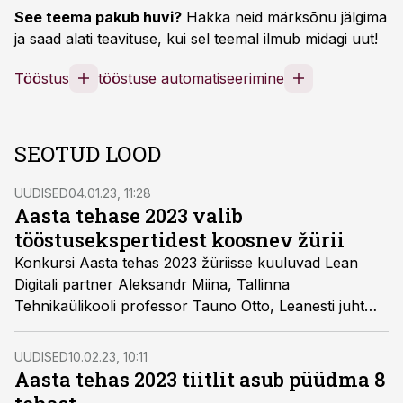
See teema pakub huvi?
Hakka neid märksõnu jälgima
ja saad alati teavituse, kui sel teemal ilmub midagi uut!
Tööstus
tööstuse automatiseerimine
SEOTUD LOOD
UUDISED
04.01.23, 11:28
Aasta tehase 2023 valib
tööstusekspertidest koosnev žürii
Konkursi Aasta tehas 2023 žüriisse kuuluvad Lean
Digitali partner Aleksandr Miina, Tallinna
Tehnikaülikooli professor Tauno Otto, Leanesti juht
Marko Saviauk ja Saksa Automaatika juht Ats Alupere.
Aasta tehas 2023 selgub 16. märtsil konverentsil ja
UUDISED
10.02.23, 10:11
messil Tark tööstus 2023.
Aasta tehas 2023 tiitlit asub püüdma 8