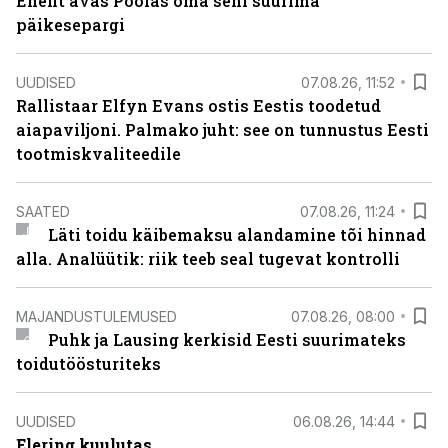
Enefit avas Poolas oma seni suurima
päikesepargi
UUDISED
07.08.26, 11:52
Rallistaar Elfyn Evans ostis Eestis toodetud
aiapaviljoni. Palmako juht: see on tunnustus Eesti
tootmiskvaliteedile
SAATED
07.08.26, 11:24
Läti toidu käibemaksu alandamine tõi hinnad
alla. Analüütik: riik teeb seal tugevat kontrolli
MAJANDUSTULEMUSED
07.08.26, 08:00
Puhk ja Lausing kerkisid Eesti suurimateks
toidutöösturiteks
UUDISED
06.08.26, 14:44
Elering kuulutas