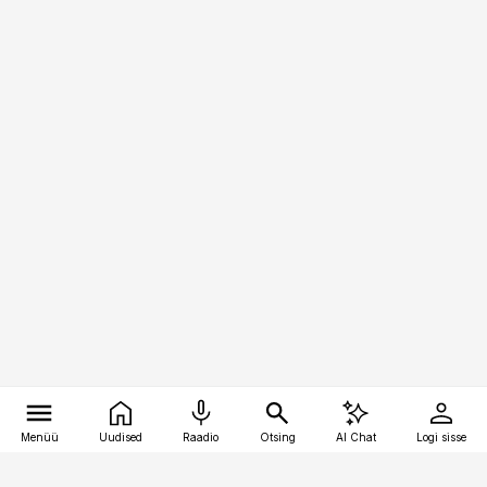
Menüü
Uudised
Raadio
Otsing
AI Chat
Logi sisse