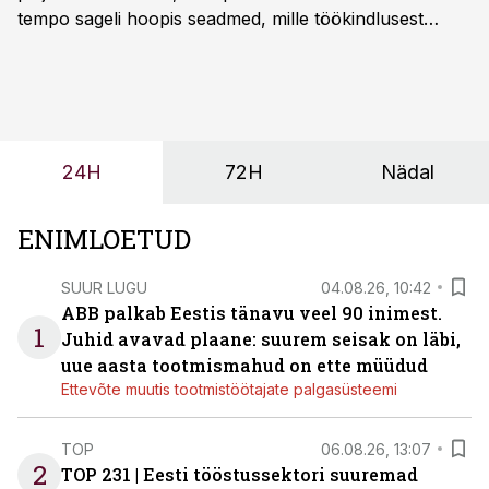
tempo sageli hoopis seadmed, mille töökindlusest
sõltub kogu objekti või tootmise sujuvus. Kui tõstuk
seisab, töö katkeb või masin ei vasta töötingimustele,
ei tähenda see ettevõtte jaoks ainult tehnilist
probleemi, vaid otsest rahalist kulu, venivaid tähtaegu
ja suuremaid riske tööohutusele.
24H
72H
Nädal
ENIMLOETUD
SUUR LUGU
04.08.26, 10:42
ABB palkab Eestis tänavu veel 90 inimest.
1
Juhid avavad plaane: suurem seisak on läbi,
uue aasta tootmismahud on ette müüdud
Ettevõte muutis tootmistöötajate palgasüsteemi
TOP
06.08.26, 13:07
2
TOP 231 | Eesti tööstussektori suuremad