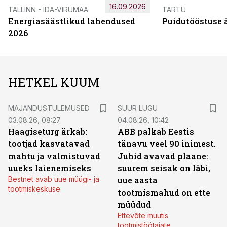
16.09.2026
TALLINN - IDA-VIRUMAA
TARTU
Energiasäästlikud lahendused
Puidutööstuse 
2026
HETKEL KUUM
MAJANDUSTULEMUSED
SUUR LUGU
03.08.26, 08:27
04.08.26, 10:42
Haagiseturg ärkab:
ABB palkab Eestis
tootjad kasvatavad
tänavu veel 90 inimest.
mahtu ja valmistuvad
Juhid avavad plaane:
uueks laienemiseks
suurem seisak on läbi,
Bestnet avab uue müügi- ja
uue aasta
tootmiskeskuse
tootmismahud on ette
müüdud
Ettevõte muutis
tootmistöötajate