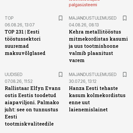
palgasüsteemi
TOP
MAJANDUSTULEMUSED
06.08.26, 13:07
04.08.26, 08:13
TOP 231 | Eesti
Kehra metallitööstus
tööstussektori
mitmekordistas kasumi
suuremad
ja uus tootmishoone
maksuvõlglased
valmib plaanitust
varem
UUDISED
MAJANDUSTULEMUSED
07.08.26, 11:52
30.07.26, 13:12
Rallistaar Elfyn Evans
Hanza Eesti tehaste
ostis Eestis toodetud
kasum kolmekordistus
aiapaviljoni. Palmako
enne uut
juht: see on tunnustus
laienemislainet
Eesti
tootmiskvaliteedile