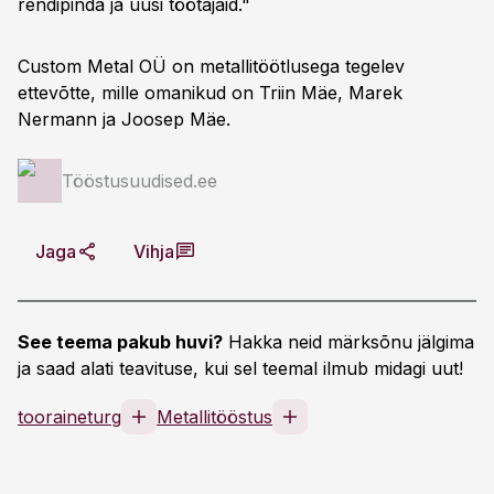
rendipinda ja uusi töötajaid."
Custom Metal OÜ on metallitöötlusega tegelev
ettevõtte, mille omanikud on Triin Mäe, Marek
Nermann ja Joosep Mäe.
Tööstusuudised.ee
Jaga
Vihja
See teema pakub huvi?
Hakka neid märksõnu jälgima
ja saad alati teavituse, kui sel teemal ilmub midagi uut!
tooraineturg
Metallitööstus