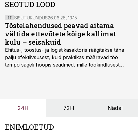
SEOTUD LOOD
SISUTURUNDUS
26.06.26, 13:15
ST
Tõstelahendused peavad aitama
vältida ettevõtete kõige kallimat
kulu – seisakuid
Ehitus-, tööstus- ja logistikasektoris räägitakse täna
palju efektiivsusest, kuid praktikas määravad töö
tempo sageli hoopis seadmed, mille töökindlusest
sõltub kogu objekti või tootmise sujuvus. Kui tõstuk
seisab, töö katkeb või masin ei vasta töötingimustele,
ei tähenda see ettevõtte jaoks ainult tehnilist
probleemi, vaid otsest rahalist kulu, venivaid tähtaegu
ja suuremaid riske tööohutusele.
24H
72H
Nädal
ENIMLOETUD