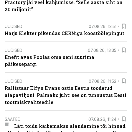
Fractory jäi veel kahjumisse. “Selle aasta siht on
20 miljonit”
UUDISED
07.08.26, 13:51
Harju Elekter pikendas CERNiga koostöölepingut
UUDISED
07.08.26, 13:35
Enefit avas Poolas oma seni suurima
päikesepargi
UUDISED
07.08.26, 11:52
Rallistaar Elfyn Evans ostis Eestis toodetud
aiapaviljoni. Palmako juht: see on tunnustus Eesti
tootmiskvaliteedile
SAATED
07.08.26, 11:24
Läti toidu käibemaksu alandamine tõi hinnad