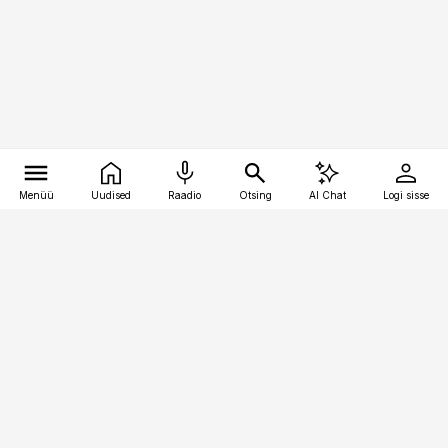
Menüü
Uudised
Raadio
Otsing
AI Chat
Logi sisse
Vana-Lõuna 39/1, 19094 Tallinn
(+372) 667 0111
toostusuudised@toostusuudised.ee
Telli
Reklaam
Firmast