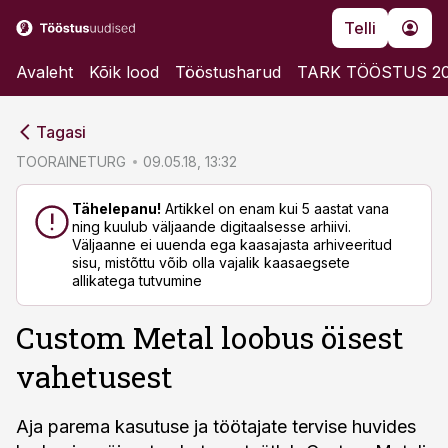
Telli
Avaleht
Kõik lood
Tööstusharud
TARK TÖÖSTUS 2
cebook
cebook
Tagasi
Twitter)
Twitter)
TOORAINETURG
09.05.18, 13:32
kedIn
kedIn
Tähelepanu!
Artikkel on enam kui 5 aastat vana
ning kuulub väljaande digitaalsesse arhiivi.
ail
ail
Väljaanne ei uuenda ega kaasajasta arhiveeritud
sisu, mistõttu võib olla vajalik kaasaegsete
k
k
allikatega tutvumine
Custom Metal loobus öisest
vahetusest
Aja parema kasutuse ja töötajate tervise huvides