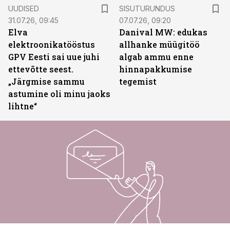
ST
UUDISED
SISUTURUNDUS
31.07.26, 09:45
07.07.26, 09:20
Elva
Danival MW: edukas
elektroonikatööstus
allhanke müügitöö
GPV Eesti sai uue juhi
algab ammu enne
ettevõtte seest.
hinnapakkumise
„Järgmise sammu
tegemist
astumine oli minu jaoks
lihtne“