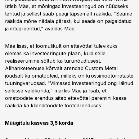
ütleb Mäe, et mõningad investeeringud on nüüdseks
tehtud ja sellest saab peagi täpsemalt rääkida. "Saame
rääkida mõne nädala pärast, kui seade on paigaldatud
ja integreeritud," avaldas Mäe.
Mäe lisas, et loomulikult on ettevõttel tulevikuks
olemas ka investeeringute plaan, kuid selle
realiseerumine sõltub ka turunõudlusest.
Allhanketeenuse kõrvalt arendab Custom Metal
jõudsalt ka omatooteid, milleks on krossimootorrataste
tuuningvaruosad. "Viimased investeeringud ongi läinud
sellesse valdkonda," märkis Mäe ja lisab, et
omatoodete arendus aitab ettevõttel paremini kaasa
rääkida ka klienditoodete tootearenduses.
Müügitulu kasvas 3,5 korda