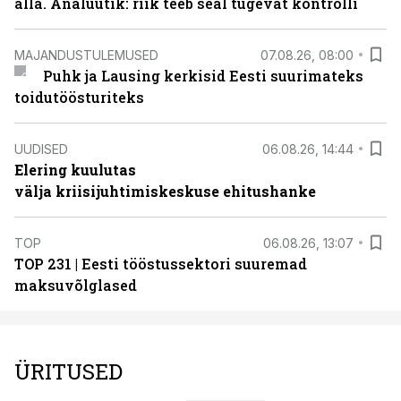
alla. Analüütik: riik teeb seal tugevat kontrolli
MAJANDUSTULEMUSED
07.08.26, 08:00
Puhk ja Lausing kerkisid Eesti suurimateks
toidutöösturiteks
UUDISED
06.08.26, 14:44
Elering kuulutas
välja kriisijuhtimiskeskuse ehitushanke
TOP
06.08.26, 13:07
TOP 231 | Eesti tööstussektori suuremad
maksuvõlglased
ÜRITUSED