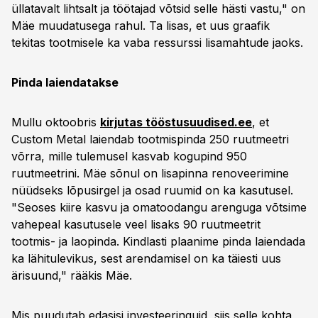
üllatavalt lihtsalt ja töötajad võtsid selle hästi vastu," on
Mäe muudatusega rahul. Ta lisas, et uus graafik
tekitas tootmisele ka vaba ressurssi lisamahtude jaoks.
Pinda laiendatakse
Mullu oktoobris
kirjutas tööstusuudised.ee
, et
Custom Metal laiendab tootmispinda 250 ruutmeetri
võrra, mille tulemusel kasvab kogupind 950
ruutmeetrini. Mäe sõnul on lisapinna renoveerimine
nüüdseks lõpusirgel ja osad ruumid on ka kasutusel.
"Seoses kiire kasvu ja omatoodangu arenguga võtsime
vahepeal kasutusele veel lisaks 90 ruutmeetrit
tootmis- ja laopinda. Kindlasti plaanime pinda laiendada
ka lähitulevikus, sest arendamisel on ka täiesti uus
ärisuund," rääkis Mäe.
Mis puudutab edasisi investeeringuid, siis selle kohta