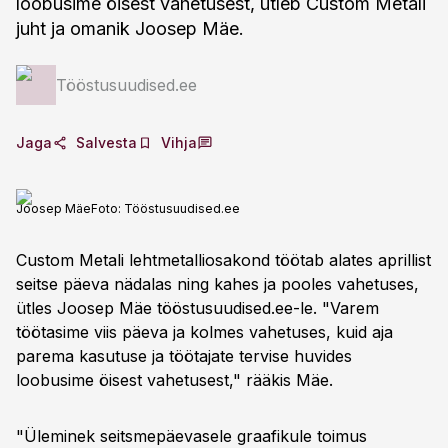
loobusime öisest vahetusest, ütleb Custom Metali
juht ja omanik Joosep Mäe.
Tööstusuudised.ee
Jaga
Salvesta
Vihja
Joosep Mäe
Foto:
Tööstusuudised.ee
Custom Metali lehtmetalliosakond töötab alates aprillist
seitse päeva nädalas ning kahes ja pooles vahetuses,
ütles Joosep Mäe tööstusuudised.ee-le. "Varem
töötasime viis päeva ja kolmes vahetuses, kuid aja
parema kasutuse ja töötajate tervise huvides
loobusime öisest vahetusest," rääkis Mäe.
"Üleminek seitsmepäevasele graafikule toimus