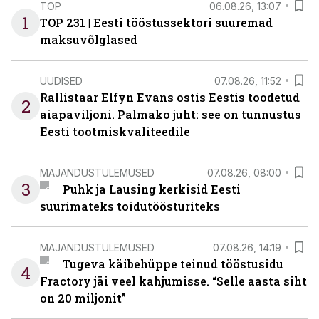
TOP
06.08.26, 13:07
1
TOP 231 | Eesti tööstussektori suuremad
maksuvõlglased
UUDISED
07.08.26, 11:52
Rallistaar Elfyn Evans ostis Eestis toodetud
2
aiapaviljoni. Palmako juht: see on tunnustus
Eesti tootmiskvaliteedile
MAJANDUSTULEMUSED
07.08.26, 08:00
3
Puhk ja Lausing kerkisid Eesti
suurimateks toidutöösturiteks
MAJANDUSTULEMUSED
07.08.26, 14:19
Tugeva käibehüppe teinud tööstusidu
4
Fractory jäi veel kahjumisse. “Selle aasta siht
on 20 miljonit”