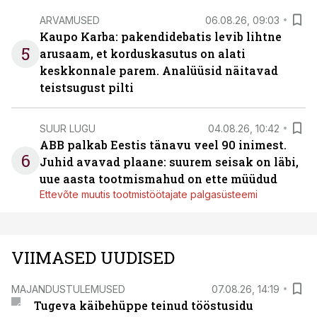
ARVAMUSED
06.08.26, 09:03
Kaupo Karba: pakendidebatis levib lihtne
5
arusaam, et korduskasutus on alati
keskkonnale parem. Analüüsid näitavad
teistsugust pilti
SUUR LUGU
04.08.26, 10:42
ABB palkab Eestis tänavu veel 90 inimest.
6
Juhid avavad plaane: suurem seisak on läbi,
uue aasta tootmismahud on ette müüdud
Ettevõte muutis tootmistöötajate palgasüsteemi
VIIMASED UUDISED
MAJANDUSTULEMUSED
07.08.26, 14:19
Tugeva käibehüppe teinud tööstusidu