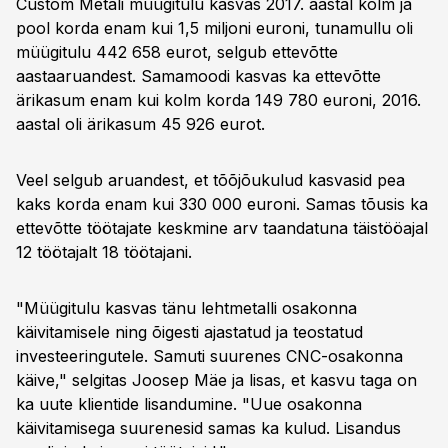
Custom Metali müügitulu kasvas 2017. aastal kolm ja
pool korda enam kui 1,5 miljoni euroni, tunamullu oli
müügitulu 442 658 eurot, selgub ettevõtte
aastaaruandest. Samamoodi kasvas ka ettevõtte
ärikasum enam kui kolm korda 149 780 euroni, 2016.
aastal oli ärikasum 45 926 eurot.
Veel selgub aruandest, et tõõjõukulud kasvasid pea
kaks korda enam kui 330 000 euroni. Samas tõusis ka
ettevõtte töötajate keskmine arv taandatuna täistööajal
12 töötajalt 18 töötajani.
"Müügitulu kasvas tänu lehtmetalli osakonna
käivitamisele ning õigesti ajastatud ja teostatud
investeeringutele. Samuti suurenes CNC-osakonna
käive," selgitas Joosep Mäe ja lisas, et kasvu taga on
ka uute klientide lisandumine. "Uue osakonna
käivitamisega suurenesid samas ka kulud. Lisandus