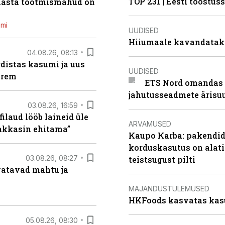
TOP 231 | Eesti tööstu
 aasta tootmismahud on
emi
UUDISED
Hiiumaale kavandatak
04.08.26, 08:13
distas kasumi ja uus
UUDISED
arem
ETS Nord omandas 
jahutusseadmete ärisu
03.08.26, 16:59
filaud lööb laineid üle
ARVAMUSED
hakkasin ehitama”
Kaupo Karba: pakendide
korduskasutus on alat
03.08.26, 08:27
teistsugust pilti
vatavad mahtu ja
MAJANDUSTULEMUSED
HKFoods kasvatas kas
05.08.26, 08:30