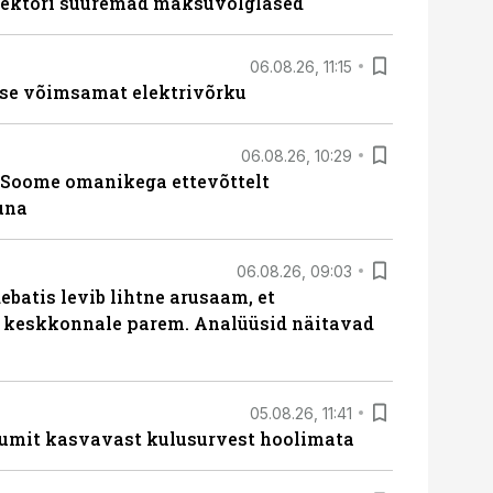
ssektori suuremad maksuvõlglased
06.08.26, 11:15
se võimsamat elektrivõrku
06.08.26, 10:29
Soome omanikega ettevõttelt
una
06.08.26, 09:03
batis levib lihtne arusaam, et
i keskkonnale parem. Analüüsid näitavad
05.08.26, 11:41
umit kasvavast kulusurvest hoolimata