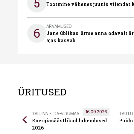
5
Tootmine vähenes juunis viiendat k
ARVAMUSED
6
Jane Oblikas: ärme anna odavalt ära
ajas kasvab
ÜRITUSED
16.09.2026
TALLINN - IDA-VIRUMAA
TARTU
Energiasäästlikud lahendused
Puidu
2026