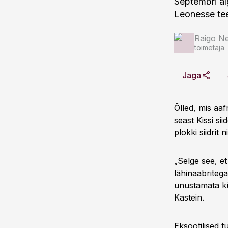
Septembri al
Leonesse teel
Raigo N
toimetaja
Jaga
Õlled, mis aaf
seast Kissi s
plokki sii
„Selge see, et
lähinaabritega
unustamata kü
Kastein.
Eksootilised 