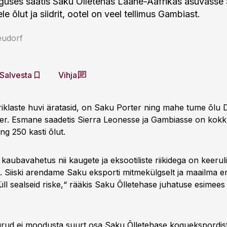
guses saatis Saku Õlletehas Lääne-Aafrikas asuvasse 
e õlut ja siidrit, ootel on veel tellimus Gambiast.
eudorf
Salvesta
Vihja
riklaste huvi äratasid, on Saku Porter ning mahe tume õlu Du
iider. Esmane saadetis Sierra Leonesse ja Gambiasse on kokk
drit ning 250 kasti õlut.
 kaubavahetus nii kaugete ja eksootiliste riikidega on keerul
. Siiski arendame Saku eksporti mitmekülgselt ja maailma er
ll sealseid riske,“ rääkis Saku Õlletehase juhatuse esimee
turud ei moodusta suurt osa Saku Õlletehase koguekspordis