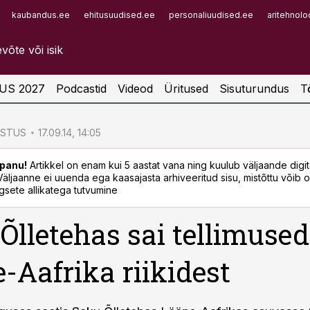
kaubandus.ee
ehitusuudised.ee
personaliuudised.ee
aritehnolo
Infopank
Radar
US 2027
Podcastid
Videod
Üritused
Sisuturundus
T
ÖSTUS
17.09.14, 14:05
panu!
Artikkel on enam kui 5 aastat vana ning kuulub väljaande digi
. Väljaanne ei uuenda ega kaasajasta arhiveeritud sisu, mistõttu võib ol
sete allikatega tutvumine
Õlletehas sai tellimused
-Aafrika riikidest