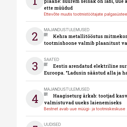
1
plaane: suurem seisak on läbi, uue
ette müüdud
Ettevõte muutis tootmistöötajate palgasüste
MAJANDUSTULEMUSED
2
Kehra metallitööstus mitmekor
tootmishoone valmib plaanitust v
SAATED
3
Eestis arendatud elektriline sur
Euroopa. “Ladusin säästud alla ja 
MAJANDUSTULEMUSED
4
Haagiseturg ärkab: tootjad kas
valmistuvad uueks laienemiseks
Bestnet avab uue müügi- ja tootmiskeskuse
UUDISED