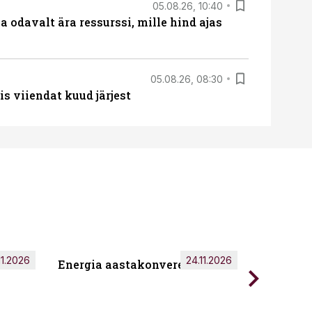
05.08.26, 10:40
 odavalt ära ressurssi, mille hind ajas
05.08.26, 08:30
s viiendat kuud järjest
11.2026
24.11.2026
Energia aastakonverents 2026
Tark töö