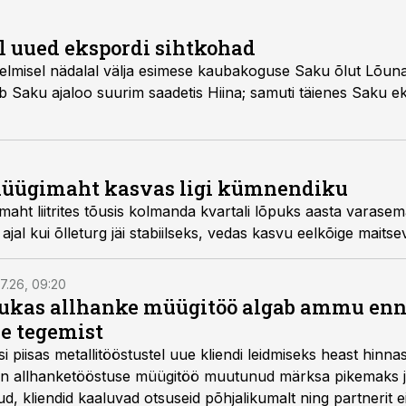
l uued ekspordi sihtkohad
eelmisel nädalal välja esimese kaubakoguse Saku õlut Lõun
b Saku ajaloo suurim saadetis Hiina; samuti täienes Saku e
müügimaht kasvas ligi kümnendiku
aht liitrites tõusis kolmanda kvartali lõpuks aasta varase
jal kui õlleturg jäi stabiilseks, vedas kasvu eelkõige maitsev
7.26, 09:20
ukas allhanke müügitöö algab ammu en
e tegemist
asi piisas metallitööstustel uue kliendi leidmiseks heast hinna
a on allhanketööstuse müügitöö muutunud märksa pikemaks
 kliendid kaaluvad otsuseid põhjalikumalt ning partnerit ei