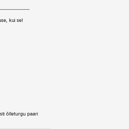
se, kui sel
i õlleturgu paari