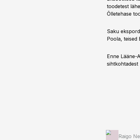
toodetest läh
Õlletehase to
Saku ekspordi
Poola, teised B
Enne Lääne-Aa
sihtkohtadest 
Raigo Ne