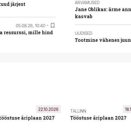
ARVAMUSED
uud järjest
Jane Oblikas: ärme anna
kasvab
05.08.26, 10:40
 ressurssi, mille hind
UUDISED
Tootmine vähenes juuni
22.10.2026
18.
TALLINN
tööstuse äriplaan 2027
Tööstuse äriplaan 2027