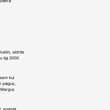
Sierra
blin, siidrite
u ligi 2000
isem kui
i paigus,
s Margus
t, enamik