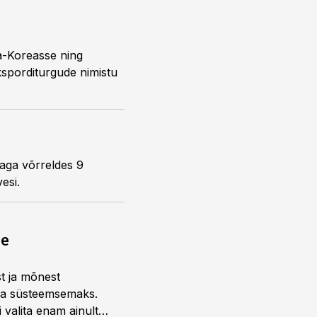
a-Koreasse ning
ksporditurgude nimistu
maga võrreldes 9
esi.
ne
st ja mõnest
 ja süsteemsemaks.
 valita enam ainult