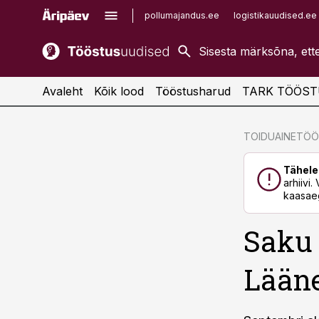
pollumajandus.ee
logistikauudised.ee
kaubandus.ee
imelineajalugu.ee
kinnisvarauudised.ee
imelineteadus.ee
Avaleht
Kõik lood
Tööstusharud
TARK TÖÖST
cebook
cebook
TOIDUAINETÖ
Twitter)
Twitter)
Tähele
kedIn
kedIn
arhiivi
kaasaeg
ail
ail
Saku 
k
k
Lääne