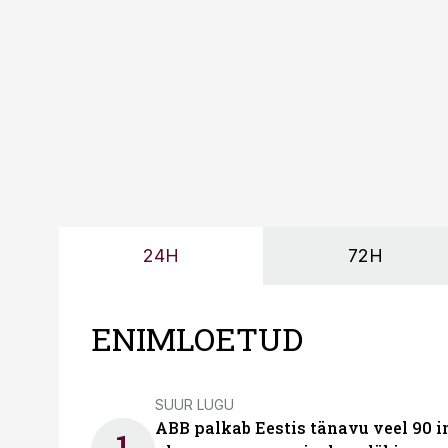
tootmisvõimekuse või hi
24H
72H
ENIMLOETUD
SUUR LUGU
ABB palkab Eestis tänavu veel 90 