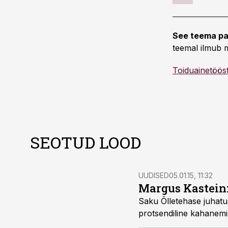
See teema pa
teemal ilmub m
Toiduainetöös
SEOTUD LOOD
UUDISED
05.01.15, 11:32
Margus Kastein:
Saku Õlletehase juhatu
protsendiline kahanemi