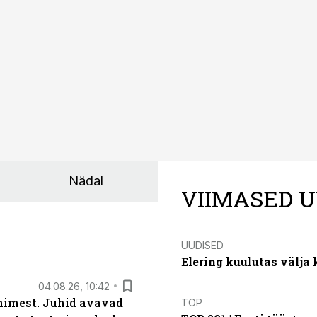
nnakirja järgi.
Nädal
VIIMASED U
UUDISED
Elering kuulutas välja
04.08.26, 10:42
inimest. Juhid avavad
TOP