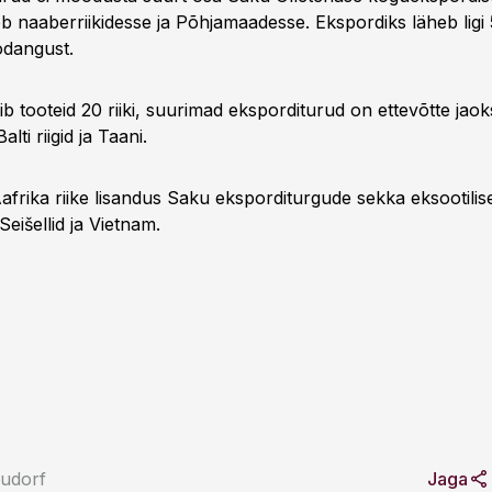
eb naaberriikidesse ja Põhjamaadesse. Ekspordiks läheb lig
odangust.
b tooteid 20 riiki, suurimad eksporditurud on ettevõtte ja
alti riigid ja Taani.
frika riike lisandus Saku eksporditurgude sekka eksootilis
Seišellid ja Vietnam.
udorf
Jaga