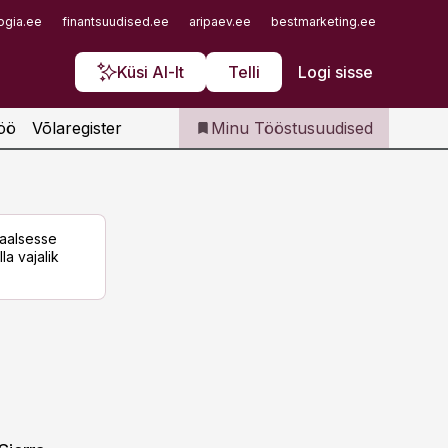
Iseteenindus
ogia.ee
finantsuudised.ee
aripaev.ee
bestmarketing.ee
finantsu
Telli Tööstusuudised
Küsi AI-lt
Telli
Logi sisse
öö
Võlaregister
Minu Tööstusuudised
taalsesse
la vajalik