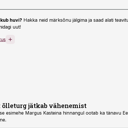
kub huvi?
Hakka neid märksõnu jälgima ja saad alati teavitu
idagi uut!
tus
 õlleturg jätkab vähenemist
se esimehe Margus Kasteina hinnangul ootab ka tänavu Eest
ne.