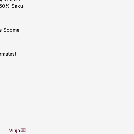
i 50% Saku
oks Soome,
ematest
Vihja