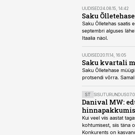
UUDISED
24.08.15, 14:42
Saku Õlletehase
Saku Õlletehas saatis 
septembri alguses lähe
Itaalia näol.
UUDISED
20.11.14, 16:05
Saku kvartali 
Saku Õlletehase müügim
protsendi võrra. Samal a
ST
SISUTURUNDUS
07.0
Danival MW: ed
hinnapakkumis
Kui veel viis aastat tag
kohtumisest, siis tän
Konkurents on kasvanud,