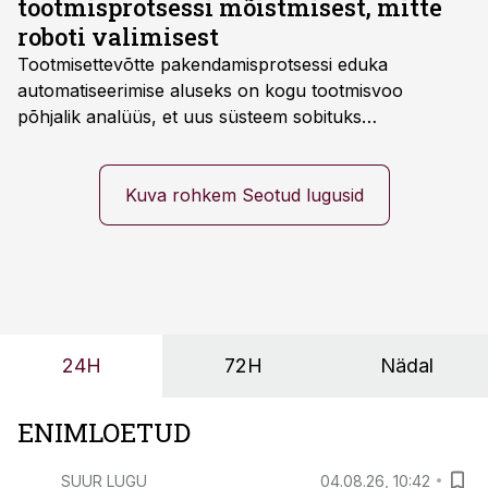
tootmisprotsessi mõistmisest, mitte
roboti valimisest
Tootmisettevõtte pakendamisprotsessi eduka
automatiseerimise aluseks on kogu tootmisvoo
põhjalik analüüs, et uus süsteem sobituks
olemasolevasse keskkonda, aitaks vähendada
tööjõuvajadust ning oleks valmis ka ettevõtte
tulevasteks arenguteks. Lihtsalt roboti lisamine
Kuva rohkem Seotud lugusid
enamasti oodatud tulemust ei too, nendib tootmise ja
tööstuse automatiseerimislahenduste arendaja Smitech
OÜ tegevjuht Sander Mitendorf.
24H
72H
Nädal
ENIMLOETUD
SUUR LUGU
04.08.26, 10:42