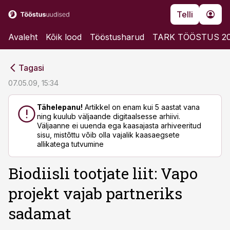
Telli
Avaleht
Kõik lood
Tööstusharud
TARK TÖÖSTUS 2
cebook
cebook
Tagasi
Twitter)
Twitter)
07.05.09, 15:34
kedIn
kedIn
Tähelepanu!
Artikkel on enam kui 5 aastat vana
ning kuulub väljaande digitaalsesse arhiivi.
ail
ail
Väljaanne ei uuenda ega kaasajasta arhiveeritud
sisu, mistõttu võib olla vajalik kaasaegsete
k
k
allikatega tutvumine
Biodiisli tootjate liit: Vapo
projekt vajab partneriks
sadamat