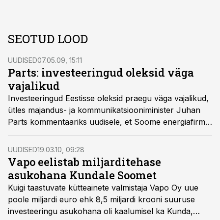
SEOTUD LOOD
UUDISED
07.05.09, 15:11
Parts: investeeringud oleksid väga
vajalikud
Investeeringud Eestisse oleksid praegu väga vajalikud,
ütles majandus- ja kommunikatsiooniminister Juhan
Parts kommentaariks uudisele, et Soome energiafirma
Vapo võib suure biodiisli tehase ehitamise asukohaks
valida Eesti.
UUDISED
19.03.10, 09:28
Vapo eelistab miljarditehase
asukohana Kundale Soomet
Kuigi taastuvate kütteainete valmistaja Vapo Oy uue
poole miljardi euro ehk 8,5 miljardi krooni suuruse
investeeringu asukohana oli kaalumisel ka Kunda,