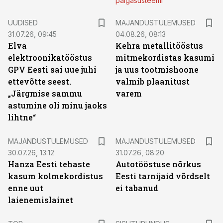
palgasüsteemi
UUDISED
MAJANDUSTULEMUSED
31.07.26, 09:45
04.08.26, 08:13
Elva
Kehra metallitööstus
elektroonikatööstus
mitmekordistas kasumi
GPV Eesti sai uue juhi
ja uus tootmishoone
ettevõtte seest.
valmib plaanitust
„Järgmise sammu
varem
astumine oli minu jaoks
lihtne“
MAJANDUSTULEMUSED
MAJANDUSTULEMUSED
30.07.26, 13:12
31.07.26, 08:20
Hanza Eesti tehaste
Autotööstuse nõrkus
kasum kolmekordistus
Eesti tarnijaid võrdselt
enne uut
ei tabanud
laienemislainet
ST