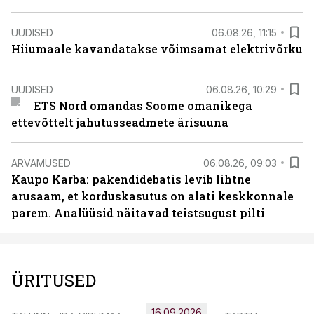
UUDISED
06.08.26, 11:15
Hiiumaale kavandatakse võimsamat elektrivõrku
UUDISED
06.08.26, 10:29
ETS Nord omandas Soome omanikega
ettevõttelt jahutusseadmete ärisuuna
ARVAMUSED
06.08.26, 09:03
Kaupo Karba: pakendidebatis levib lihtne
arusaam, et korduskasutus on alati keskkonnale
parem. Analüüsid näitavad teistsugust pilti
ÜRITUSED
16.09.2026