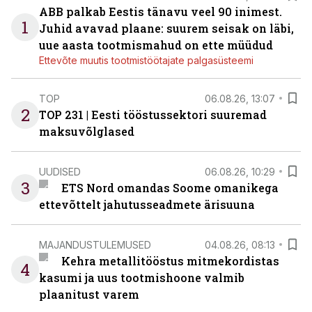
ABB palkab Eestis tänavu veel 90 inimest.
1
Juhid avavad plaane: suurem seisak on läbi,
uue aasta tootmismahud on ette müüdud
Ettevõte muutis tootmistöötajate palgasüsteemi
TOP
06.08.26, 13:07
2
TOP 231 | Eesti tööstussektori suuremad
maksuvõlglased
UUDISED
06.08.26, 10:29
3
ETS Nord omandas Soome omanikega
ettevõttelt jahutusseadmete ärisuuna
MAJANDUSTULEMUSED
04.08.26, 08:13
Kehra metallitööstus mitmekordistas
4
kasumi ja uus tootmishoone valmib
plaanitust varem