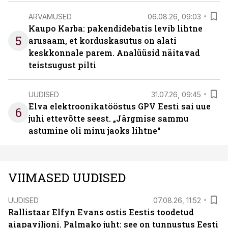
ARVAMUSED
06.08.26, 09:03
Kaupo Karba: pakendidebatis levib lihtne
5
arusaam, et korduskasutus on alati
keskkonnale parem. Analüüsid näitavad
teistsugust pilti
UUDISED
31.07.26, 09:45
Elva elektroonikatööstus GPV Eesti sai uue
6
juhi ettevõtte seest. „Järgmise sammu
astumine oli minu jaoks lihtne“
VIIMASED UUDISED
UUDISED
07.08.26, 11:52
Rallistaar Elfyn Evans ostis Eestis toodetud
aiapaviljoni. Palmako juht: see on tunnustus Eesti