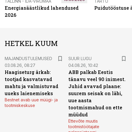
TALLINN - IDA-VIRUMAA
TARTU
Energiasäästlikud lahendused
Puidutööstuse 
2026
HETKEL KUUM
MAJANDUSTULEMUSED
SUUR LUGU
03.08.26, 08:27
04.08.26, 10:42
Haagiseturg ärkab:
ABB palkab Eestis
tootjad kasvatavad
tänavu veel 90 inimest.
mahtu ja valmistuvad
Juhid avavad plaane:
uueks laienemiseks
suurem seisak on läbi,
Bestnet avab uue müügi- ja
uue aasta
tootmiskeskuse
tootmismahud on ette
müüdud
Ettevõte muutis
tootmistöötajate