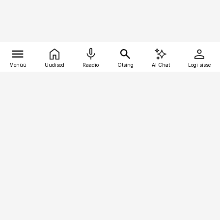
Menüü
Uudised
Raadio
Otsing
AI Chat
Logi sisse
Vana-Lõuna 39/1, 19094 Tallinn
(+372) 667 0111
toostusuudised@toostusuudised.ee
Telli
Reklaam
Firmast
Sisu kasutamisõigused
Ajakirjaniku
eetikakoodeks