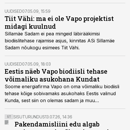
otsustas ettevõte siiski Soome kasuks, kirjutab
Kauppalehti.
UUDISED
07.05.09, 15:59
Tiit Vähi: ma ei ole Vapo projektist
midagi kuulnud
Sillamäe Sadam ei pea mingeid läbirääkimisi
biodiislitehase rajamise asjus, kinnitas ASi Sillamäe
Sadam nõukogu esimees Tiit Vähi.
UUDISED
07.05.09, 18:03
Eestis näeb Vapo biodiisli tehase
võimaliku asukohana Kundat
Soome energiafirma Vapo on oma võimaliku biodiisli
tehase kõige sobivamaks asukohaks Eestis valinud
Kunda, sest siin on olemas sadam ja muu
infrastruktuur, kinnitas Kunda linnapea Allar Aron.
SISUTURUNDUS
13.07.26, 14:36
ST
Pakendamisliini edu algab