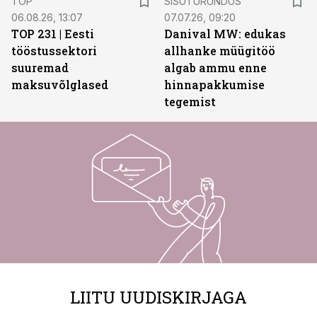
TOP
SISUTURUNDUS
06.08.26, 13:07
07.07.26, 09:20
TOP 231 | Eesti
Danival MW: edukas
tööstussektori
allhanke müügitöö
suuremad
algab ammu enne
maksuvõlglased
hinnapakkumise
tegemist
LIITU UUDISKIRJAGA