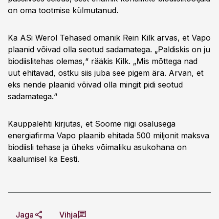
on oma tootmise külmutanud.
Ka ASi Werol Tehased omanik Rein Kilk arvas, et Vapo
plaanid võivad olla seotud sadamatega. „Paldiskis on ju
biodiislitehas olemas,“ rääkis Kilk. „Mis mõttega nad
uut ehitavad, ostku siis juba see pigem ära. Arvan, et
eks nende plaanid võivad olla mingit pidi seotud
sadamatega.“
Kauppalehti kirjutas, et Soome riigi osalusega
energiafirma Vapo plaanib ehitada 500 miljonit maksva
biodiisli tehase ja üheks võimaliku asukohana on
kaalumisel ka Eesti.
Jaga
Vihja