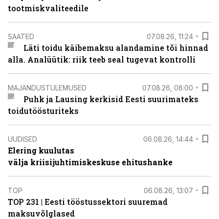
tootmiskvaliteedile
SAATED
07.08.26, 11:24
Läti toidu käibemaksu alandamine tõi hinnad
alla. Analüütik: riik teeb seal tugevat kontrolli
MAJANDUSTULEMUSED
07.08.26, 08:00
Puhk ja Lausing kerkisid Eesti suurimateks
toidutöösturiteks
UUDISED
06.08.26, 14:44
Elering kuulutas
välja kriisijuhtimiskeskuse ehitushanke
TOP
06.08.26, 13:07
TOP 231 | Eesti tööstussektori suuremad
maksuvõlglased