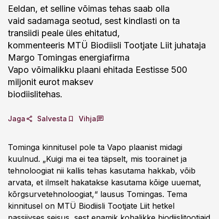
Eeldan, et selline võimas tehas saab olla
vaid sadamaga seotud, sest kindlasti on ta
transiidi peale üles ehitatud,
kommenteeris MTÜ Biodiisli Tootjate Liit juhataja
Margo Tomingas energiafirma
Vapo võimalikku plaani ehitada Eestisse 500
miljonit eurot maksev
biodiislitehas.
Jaga
Salvesta
Vihja
Tominga kinnitusel pole ta Vapo plaanist midagi
kuulnud. „Kuigi ma ei tea täpselt, mis toorainet ja
tehnoloogiat nii kallis tehas kasutama hakkab, võib
arvata, et ilmselt hakatakse kasutama kõige uuemat,
kõrgsurvetehnoloogiat,“ lausus Tomingas. Tema
kinnitusel on MTÜ Biodiisli Tootjate Liit hetkel
passiivses seisus, sest enamik kohalikke biodiislitootjaid