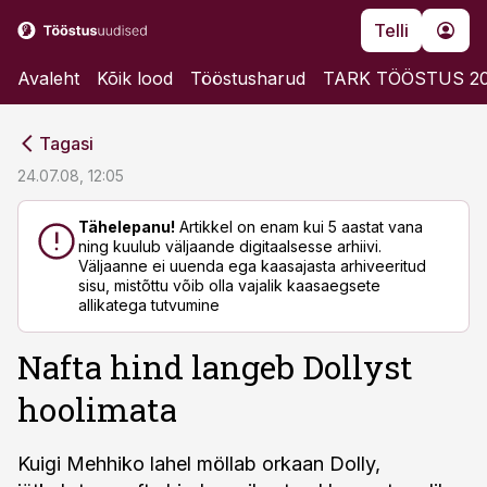
Telli
Avaleht
Kõik lood
Tööstusharud
TARK TÖÖSTUS 2
cebook
cebook
Tagasi
Twitter)
Twitter)
24.07.08, 12:05
kedIn
kedIn
Tähelepanu!
Artikkel on enam kui 5 aastat vana
ning kuulub väljaande digitaalsesse arhiivi.
ail
ail
Väljaanne ei uuenda ega kaasajasta arhiveeritud
sisu, mistõttu võib olla vajalik kaasaegsete
k
k
allikatega tutvumine
Nafta hind langeb Dollyst
hoolimata
Kuigi Mehhiko lahel möllab orkaan Dolly,