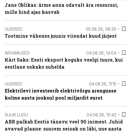
Jane Oblikas: ärme anna odavalt ära ressurssi,
mille hind ajas kasvab
UUDISED
05.08.26, 08:30
Tootmine vähenes juunis viiendat kuud järjest
ARVAMUSED
04.08.26, 14:04
Kärt Saks: Eesti eksport koguks veelgi tuure, kui
eestlane oskaks suhelda
UUDISED
04.08.26, 11:15
Elektrilevi investeerib elektrivõrgu arengusse
kolme aasta jooksul pool miljardit eurot
SUUR LUGU
04.08.26, 10:42
ABB palkab Eestis tänavu veel 90 inimest. Juhid
avavad plaane: suurem seisak on läbi, uue aasta