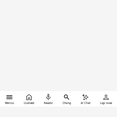
Menüü
Uudised
Raadio
Otsing
AI Chat
Logi sisse