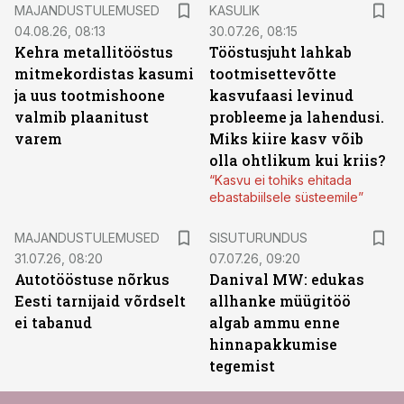
MAJANDUSTULEMUSED
KASULIK
04.08.26, 08:13
30.07.26, 08:15
Kehra metallitööstus
Tööstusjuht lahkab
mitmekordistas kasumi
tootmisettevõtte
ja uus tootmishoone
kasvufaasi levinud
valmib plaanitust
probleeme ja lahendusi.
varem
Miks kiire kasv võib
olla ohtlikum kui kriis?
“Kasvu ei tohiks ehitada
ebastabiilsele süsteemile”
ST
MAJANDUSTULEMUSED
SISUTURUNDUS
31.07.26, 08:20
07.07.26, 09:20
Autotööstuse nõrkus
Danival MW: edukas
Eesti tarnijaid võrdselt
allhanke müügitöö
ei tabanud
algab ammu enne
hinnapakkumise
tegemist