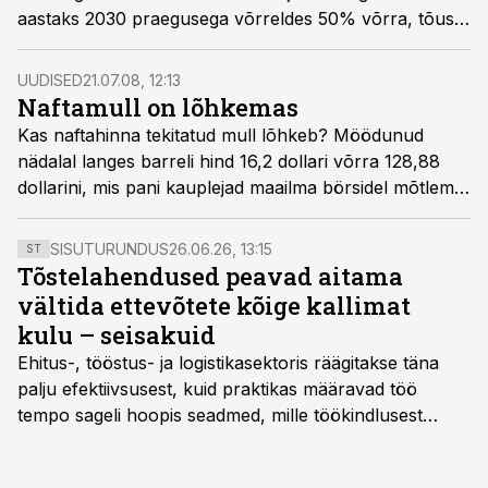
aastaks 2030 praegusega võrreldes 50% võrra, tõusu
veavad arenevad riigid.
UUDISED
21.07.08, 12:13
Naftamull on lõhkemas
Kas naftahinna tekitatud mull lõhkeb? Möödunud
nädalal langes barreli hind 16,2 dollari võrra 128,88
dollarini, mis pani kauplejad maailma börsidel mõtlema,
kirjutas e24.se.
SISUTURUNDUS
26.06.26, 13:15
ST
Tõstelahendused peavad aitama
vältida ettevõtete kõige kallimat
kulu – seisakuid
Ehitus-, tööstus- ja logistikasektoris räägitakse täna
palju efektiivsusest, kuid praktikas määravad töö
tempo sageli hoopis seadmed, mille töökindlusest
sõltub kogu objekti või tootmise sujuvus. Kui tõstuk
seisab, töö katkeb või masin ei vasta töötingimustele,