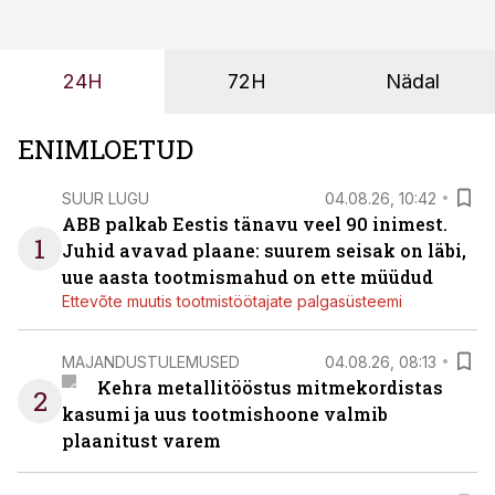
ei tähenda see ettevõtte jaoks ainult tehnilist
probleemi, vaid otsest rahalist kulu, venivaid tähtaegu
ja suuremaid riske tööohutusele.
24H
72H
Nädal
ENIMLOETUD
SUUR LUGU
04.08.26, 10:42
ABB palkab Eestis tänavu veel 90 inimest.
1
Juhid avavad plaane: suurem seisak on läbi,
uue aasta tootmismahud on ette müüdud
Ettevõte muutis tootmistöötajate palgasüsteemi
MAJANDUSTULEMUSED
04.08.26, 08:13
Kehra metallitööstus mitmekordistas
2
kasumi ja uus tootmishoone valmib
plaanitust varem