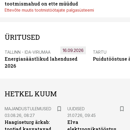
tootmismahud on ette müüdud
Ettevõte muutis tootmistöötajate palgasüsteemi
ÜRITUSED
16.09.2026
TALLINN - IDA-VIRUMAA
TARTU
Energiasäästlikud lahendused
Puidutööstuse 
2026
HETKEL KUUM
MAJANDUSTULEMUSED
UUDISED
03.08.26, 08:27
31.07.26, 09:45
Haagiseturg ärkab:
Elva
tootjad kasvatavad
elektroonikatööstus