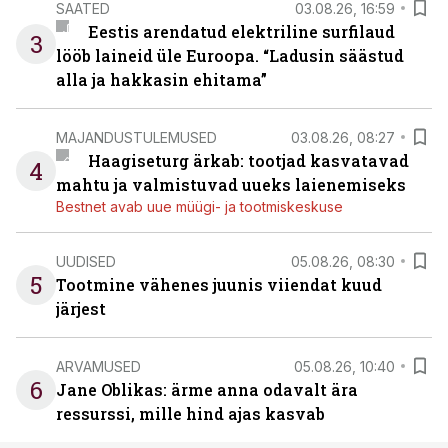
SAATED
03.08.26, 16:59
Eestis arendatud elektriline surfilaud
3
lööb laineid üle Euroopa. “Ladusin säästud
alla ja hakkasin ehitama”
MAJANDUSTULEMUSED
03.08.26, 08:27
Haagiseturg ärkab: tootjad kasvatavad
4
mahtu ja valmistuvad uueks laienemiseks
Bestnet avab uue müügi- ja tootmiskeskuse
UUDISED
05.08.26, 08:30
5
Tootmine vähenes juunis viiendat kuud
järjest
ARVAMUSED
05.08.26, 10:40
6
Jane Oblikas: ärme anna odavalt ära
ressurssi, mille hind ajas kasvab