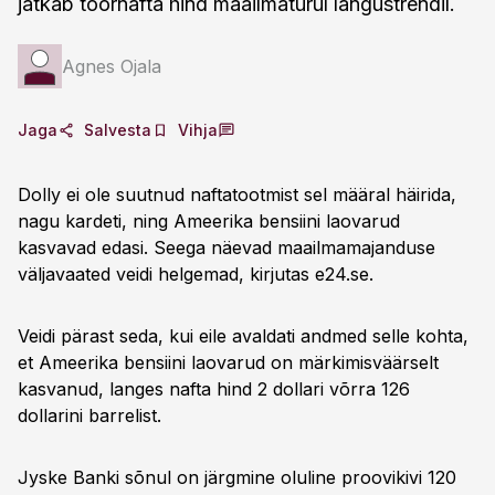
jätkab toornafta hind maailmaturul langustrendil.
Agnes Ojala
Jaga
Salvesta
Vihja
Dolly ei ole suutnud naftatootmist sel määral häirida,
nagu kardeti, ning Ameerika bensiini laovarud
kasvavad edasi. Seega näevad maailmamajanduse
väljavaated veidi helgemad, kirjutas e24.se.
Veidi pärast seda, kui eile avaldati andmed selle kohta,
et Ameerika bensiini laovarud on märkimisväärselt
kasvanud, langes nafta hind 2 dollari võrra 126
dollarini barrelist.
Jyske Banki sõnul on järgmine oluline proovikivi 120