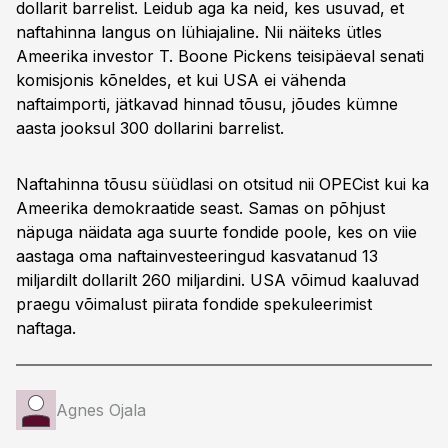
dollarit barrelist. Leidub aga ka neid, kes usuvad, et
naftahinna langus on lühiajaline. Nii näiteks ütles
Ameerika investor T. Boone Pickens teisipäeval senati
komisjonis kõneldes, et kui USA ei vähenda
naftaimporti, jätkavad hinnad tõusu, jõudes kümne
aasta jooksul 300 dollarini barrelist.
Naftahinna tõusu süüdlasi on otsitud nii OPECist kui ka
Ameerika demokraatide seast. Samas on põhjust
näpuga näidata aga suurte fondide poole, kes on viie
aastaga oma naftainvesteeringud kasvatanud 13
miljardilt dollarilt 260 miljardini. USA võimud kaaluvad
praegu võimalust piirata fondide spekuleerimist
naftaga.
Agnes Ojala