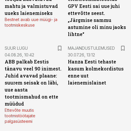
mahtu ja valmistuvad
GPV Eesti sai uue juhi
uueks laienemiseks
ettevõtte seest.
Bestnet avab uue müügi- ja
„Järgmise sammu
tootmiskeskuse
astumine oli minu jaoks
lihtne“
SUUR LUGU
MAJANDUSTULEMUSED
04.08.26, 10:42
30.07.26, 13:12
ABB palkab Eestis
Hanza Eesti tehaste
tänavu veel 90 inimest.
kasum kolmekordistus
Juhid avavad plaane:
enne uut
suurem seisak on läbi,
laienemislainet
uue aasta
tootmismahud on ette
müüdud
Ettevõte muutis
tootmistöötajate
palgasüsteemi