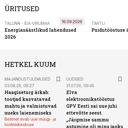
ÜRITUSED
16.09.2026
TALLINN - IDA-VIRUMAA
TARTU
Energiasäästlikud lahendused
Puidutööstuse 
2026
HETKEL KUUM
MAJANDUSTULEMUSED
UUDISED
03.08.26, 08:27
31.07.26, 09:45
Haagiseturg ärkab:
Elva
tootjad kasvatavad
elektroonikatööstus
mahtu ja valmistuvad
GPV Eesti sai uue juhi
uueks laienemiseks
ettevõtte seest.
Bestnet avab uue müügi- ja
„Järgmise sammu
tootmiskeskuse
astumine oli minu jaoks