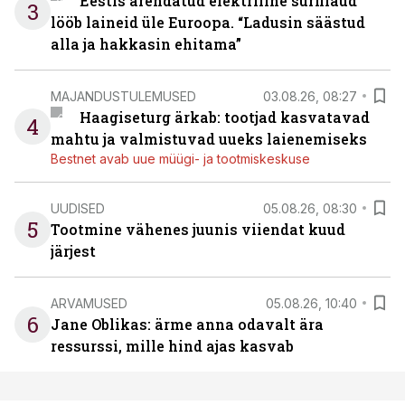
Eestis arendatud elektriline surfilaud
3
lööb laineid üle Euroopa. “Ladusin säästud
alla ja hakkasin ehitama”
MAJANDUSTULEMUSED
03.08.26, 08:27
Haagiseturg ärkab: tootjad kasvatavad
4
mahtu ja valmistuvad uueks laienemiseks
Bestnet avab uue müügi- ja tootmiskeskuse
UUDISED
05.08.26, 08:30
5
Tootmine vähenes juunis viiendat kuud
järjest
ARVAMUSED
05.08.26, 10:40
6
Jane Oblikas: ärme anna odavalt ära
ressurssi, mille hind ajas kasvab