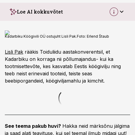
Loe AI kokkuvõtet
Kadarbiku Köögivili OÜ ostujuht Lisli Pak.
Foto:
Erlend Štaub
Lisli Pak
rääkis Toiduliidu aastakonverentsil, et
Kadarbiku on korraga nii põllumajandus- kui ka
tootmisettevõte, kes kasvatab Eestis köögivilju ning
teeb neist erinevaid tooteid, teiste seas
beebiporgandeid, köögiviljamahlu ja kimchit.
See teema pakub huvi?
Hakka neid märksõnu jälgima
ja saad alati teavituse, kui sel teemal ilmub midagi uut!