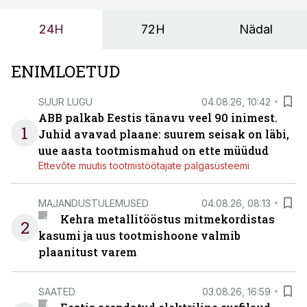
tööstuse automatiseerimislahenduste arendaja Smitech
24H
72H
Nädal
OÜ tegevjuht Sander Mitendorf.
ENIMLOETUD
SUUR LUGU
04.08.26, 10:42
ABB palkab Eestis tänavu veel 90 inimest.
1
Juhid avavad plaane: suurem seisak on läbi,
uue aasta tootmismahud on ette müüdud
Ettevõte muutis tootmistöötajate palgasüsteemi
MAJANDUSTULEMUSED
04.08.26, 08:13
Kehra metallitööstus mitmekordistas
2
kasumi ja uus tootmishoone valmib
plaanitust varem
SAATED
03.08.26, 16:59