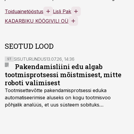
Toiduainetööstus
Lisli Pak
KADARBIKU KÖÖGIVILI OÜ
SEOTUD LOOD
SISUTURUNDUS
13.07.26, 14:36
ST
Pakendamisliini edu algab
tootmisprotsessi mõistmisest, mitte
roboti valimisest
Tootmisettevõtte pakendamisprotsessi eduka
automatiseerimise aluseks on kogu tootmisvoo
põhjalik analüüs, et uus süsteem sobituks
olemasolevasse keskkonda, aitaks vähendada
tööjõuvajadust ning oleks valmis ka ettevõtte
tulevasteks arenguteks. Lihtsalt roboti lisamine
enamasti oodatud tulemust ei too, nendib tootmise ja