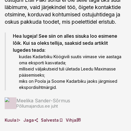
läbimurre, vaid järjekindel töö, õigete kontaktide
otsimine, korduvad kohtumised ostujuhtidega ja
oskus pakkuda toodet, mis poelettidel eristub.
Hea lugeja! See siin on alles sisuka loo esimene
lõik. Kui sa oleks tellija, saaksid seda artiklit
lugedes teada:
kuidas Kadarbiku Köögivili suutis viimase viie aastaga
oma eksporti kasvatada;
milliseid väljakutseid tuli ületada Leedu Maximasse
pääsemiseks;
miks on Poola ja Soome Kadarbiku jaoks järgmised
ekspordisihtmärgid.
Meelika Sander-Sõrmus
Põllumajandus.ee juht
Kuula
Jaga
Salvesta
Vihja