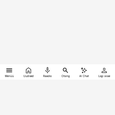
Menüü
Uudised
Raadio
Otsing
AI Chat
Logi sisse
Vana-Lõuna 39/1, 19094 Tallinn
(+372) 667 0111
toostusuudised@toostusuudised.ee