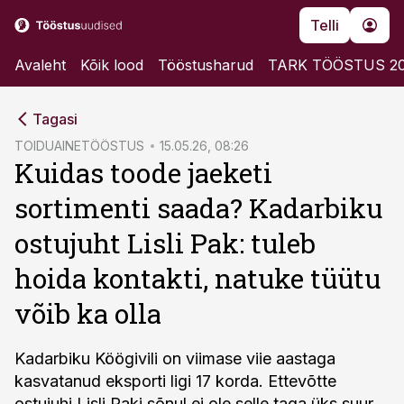
Telli
Avaleht
Kõik lood
Tööstusharud
TARK TÖÖSTUS 2
cebook
Tagasi
Twitter)
TOIDUAINETÖÖSTUS
15.05.26, 08:26
Kuidas toode jaeketi
kedIn
sortimenti saada? Kadarbiku
ail
ostujuht Lisli Pak: tuleb
k
hoida kontakti, natuke tüütu
võib ka olla
Kadarbiku Köögivili on viimase viie aastaga
kasvatanud eksporti ligi 17 korda. Ettevõtte
ostujuhi Lisli Paki sõnul ei ole selle taga üks suur