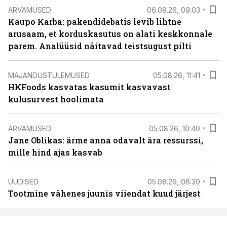
ARVAMUSED
06.08.26, 09:03
Kaupo Karba: pakendidebatis levib lihtne
arusaam, et korduskasutus on alati keskkonnale
parem. Analüüsid näitavad teistsugust pilti
MAJANDUSTULEMUSED
05.08.26, 11:41
HKFoods kasvatas kasumit kasvavast
kulusurvest hoolimata
ARVAMUSED
05.08.26, 10:40
Jane Oblikas: ärme anna odavalt ära ressurssi,
mille hind ajas kasvab
UUDISED
05.08.26, 08:30
Tootmine vähenes juunis viiendat kuud järjest