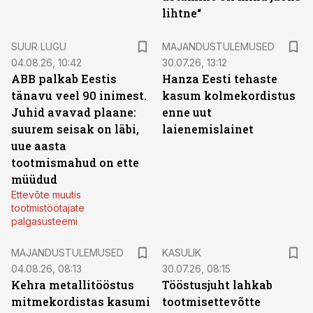
lihtne“
SUUR LUGU
MAJANDUSTULEMUSED
04.08.26, 10:42
30.07.26, 13:12
ABB palkab Eestis
Hanza Eesti tehaste
tänavu veel 90 inimest.
kasum kolmekordistus
Juhid avavad plaane:
enne uut
suurem seisak on läbi,
laienemislainet
uue aasta
tootmismahud on ette
müüdud
Ettevõte muutis
tootmistöötajate
palgasüsteemi
MAJANDUSTULEMUSED
KASULIK
04.08.26, 08:13
30.07.26, 08:15
Kehra metallitööstus
Tööstusjuht lahkab
mitmekordistas kasumi
tootmisettevõtte