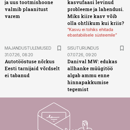
ja uus tootmishoone
kasvufaasi levinud
valmib plaanitust
probleeme ja lahendusi.
varem
Miks kiire kasv võib
olla ohtlikum kui kriis?
“Kasvu ei tohiks ehitada
ebastabiilsele süsteemile”
ST
MAJANDUSTULEMUSED
SISUTURUNDUS
31.07.26, 08:20
07.07.26, 09:20
Autotööstuse nõrkus
Danival MW: edukas
Eesti tarnijaid võrdselt
allhanke müügitöö
ei tabanud
algab ammu enne
hinnapakkumise
tegemist