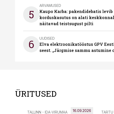
ARVAMUSED
5
Kaupo Karba: pakendidebatis levib 
korduskasutus on alati keskkonna
näitavad teistsugust pilti
UUDISED
6
Elva elektroonikatööstus GPV Eesti 
seest. „Järgmise sammu astumine ol
ÜRITUSED
16.09.2026
TALLINN - IDA-VIRUMAA
TARTU