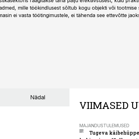
istikasektoris räägitakse täna palju efektiivsusest, kuid pra
dmed, mille töökindlusest sõltub kogu objekti või tootmise 
asin ei vasta töötingimustele, ei tähenda see ettevõtte jaoks 
rahalist kulu, venivaid tähtaegu ja suuremaid riske tööohutu
Nädal
VIIMASED U
MAJANDUSTULEMUSED
Tugeva käibehüppe 