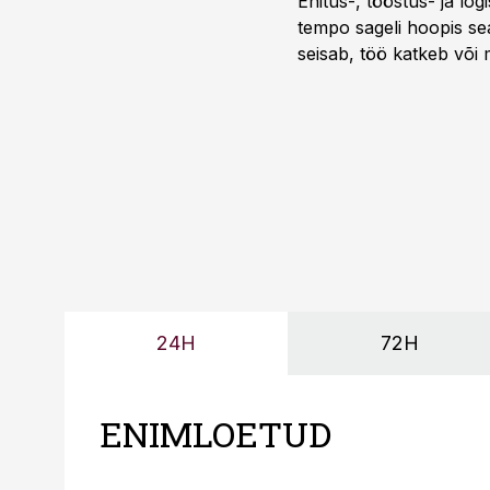
Ehitus-, tööstus- ja log
tempo sageli hoopis sea
seisab, töö katkeb või m
probleemi, vaid otsest 
24H
72H
ENIMLOETUD