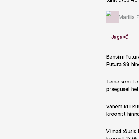
Mariliis 
Jaga
Bensiini Futur
Futura 98 hind
Tema sõnul ol
praegusel hetk
Vähem kui kuu 
kroonist hinn
Viimati tõusis 
kroonilt 13.95