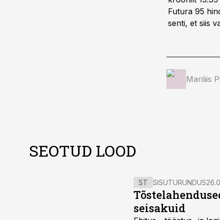
Futura 95 hind
senti, et siis 
Mariliis 
SEOTUD LOOD
ST
SISUTURUNDUS
26.0
Tõstelahendused
seisakuid