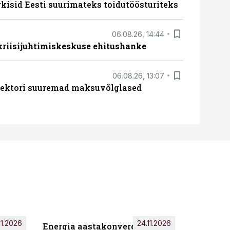
rkisid Eesti suurimateks toidutöösturiteks
06.08.26, 14:44
 kriisijuhtimiskeskuse ehitushanke
06.08.26, 13:07
ssektori suuremad maksuvõlglased
11.2026
24.11.2026
Energia aastakonverents 2026
Tark töö