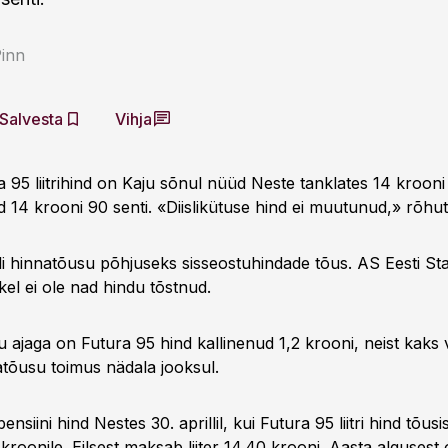
Pinn
Salvesta
Vihja
a 95 liitrihind on Kaju sõnul nüüd Neste tanklates 14 krooni 
 14 krooni 90 senti. «Diislikütuse hind ei muutunud,» rõhut
i hinnatõusu põhjuseks sisseostuhindade tõus. AS Eesti Stato
el ei ole nad hindu tõstnud.
ajaga on Futura 95 hind kallinenud 1,2 krooni, neist kaks vi
atõusu toimus nädala jooksul.
bensiini hind Nestes 30. aprillil, kui Futura 95 liitri hind tõusi
 kroonile. Eilsest maksab liiter 14.40 krooni. Aasta algusest