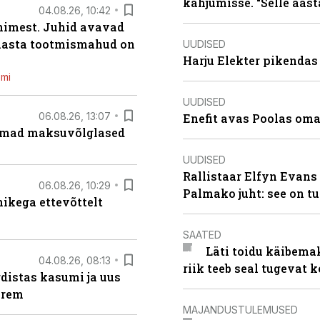
kahjumisse. “Selle aast
04.08.26, 10:42
inimest. Juhid avavad
 aasta tootmismahud on
UUDISED
Harju Elekter pikenda
emi
UUDISED
06.08.26, 13:07
Enefit avas Poolas oma
uremad maksuvõlglased
UUDISED
Rallistaar Elfyn Evans 
06.08.26, 10:29
Palmako juht: see on t
kega ettevõttelt
SAATED
Läti toidu käibema
04.08.26, 08:13
riik teeb seal tugevat k
distas kasumi ja uus
arem
MAJANDUSTULEMUSED