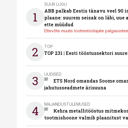
SUUR LUGU
ABB palkab Eestis tänavu veel 90 
1
plaane: suurem seisak on läbi, uue
ette müüdud
Ettevõte muutis tootmistöötajate palgasüste
TOP
2
TOP 231 | Eesti tööstussektori su
UUDISED
3
ETS Nord omandas Soome omani
jahutusseadmete ärisuuna
MAJANDUSTULEMUSED
4
Kehra metallitööstus mitmekor
tootmishoone valmib plaanitust v