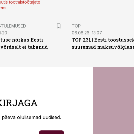
utis tootmistöötajate
emi
STULEMUSED
TOP
8:20
06.08.26, 13:07
tuse nõrkus Eesti
TOP 231 | Eesti tööstusse
 võrdselt ei tabanud
suuremad maksuvõlglas
KIRJAGA
ti päeva olulisemad uudised.