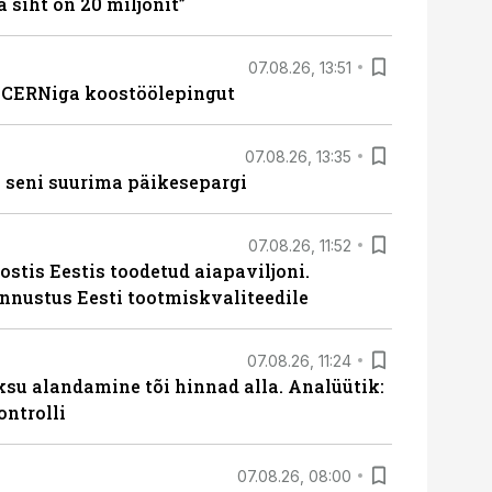
a siht on 20 miljonit”
07.08.26, 13:51
s CERNiga koostöölepingut
07.08.26, 13:35
 seni suurima päikesepargi
07.08.26, 11:52
ostis Eestis toodetud aiapaviljoni.
unnustus Eesti tootmiskvaliteedile
07.08.26, 11:24
ksu alandamine tõi hinnad alla. Analüütik:
ontrolli
07.08.26, 08:00