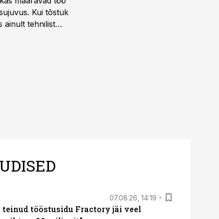
ktikas määravad töö
sujuvus. Kui tõstuk
ainult tehnilist
sele.
UDISED
07.08.26, 14:19
teinud tööstusidu Fractory jäi veel