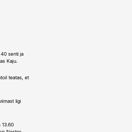
40 senti ja
as Kaju.
il teatas, et
imast ligi
s 13.60
 on Nestes