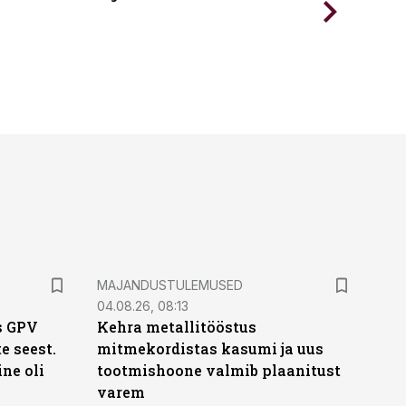
MAJANDUSTULEMUSED
04.08.26, 08:13
s GPV
Kehra metallitööstus
te seest.
mitmekordistas kasumi ja uus
ne oli
tootmishoone valmib plaanitust
varem