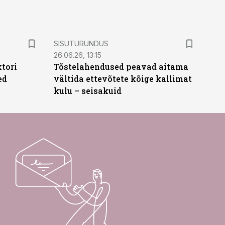
ST
SISUTURUNDUS
26.06.26, 13:15
ktori
Tõstelahendused peavad aitama
ed
vältida ettevõtete kõige kallimat
kulu – seisakuid