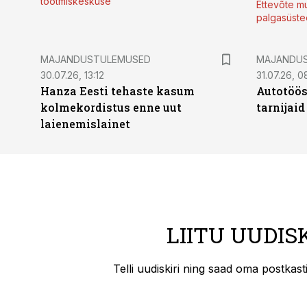
tootmiskeskuse
Ettevõte mu
palgasüste
MAJANDUSTULEMUSED
MAJANDU
30.07.26, 13:12
31.07.26, 0
Hanza Eesti tehaste kasum
Autotöös
kolmekordistus enne uut
tarnijaid
laienemislainet
LIITU UUDIS
Telli uudiskiri ning saad oma postkas