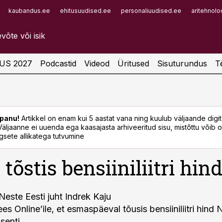
kaubandus.ee
ehitusuudised.ee
personaliuudised.ee
aritehnolo
Infopank
Radar
US 2027
Podcastid
Videod
Üritused
Sisuturundus
T
panu!
Artikkel on enam kui 5 aastat vana ning kuulub väljaande digi
. Väljaanne ei uuenda ega kaasajasta arhiveeritud sisu, mistõttu võib ol
sete allikatega tutvumine
tõstis bensiiniliitri hin
Neste Eesti juht Indrek Kaju
es Online’ile, et esmaspäeval tõusis bensiiniliitri hind 
senti.