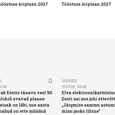
tööstuse äriplaan 2027
Tööstuse äriplaan 2027
U
UUDISED
0:42
31.07.26, 09:45
ab Eestis tänavu veel 90
Elva elektroonikatööstu
 Juhid avavad plaane:
Eesti sai uue juhi ettevõt
eisak on läbi, uue aasta
„Järgmise sammu astumi
mahud on ette müüdud
minu jaoks lihtne“