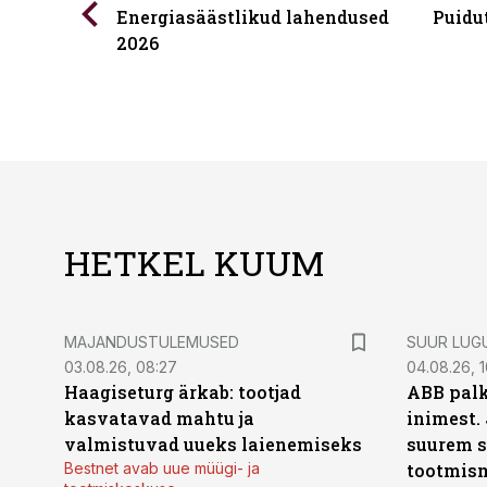
Energiasäästlikud lahendused
Puidu
2026
HETKEL KUUM
MAJANDUSTULEMUSED
SUUR LUG
03.08.26, 08:27
04.08.26, 1
Haagiseturg ärkab: tootjad
ABB palk
kasvatavad mahtu ja
inimest.
valmistuvad uueks laienemiseks
suurem s
Bestnet avab uue müügi- ja
tootmis