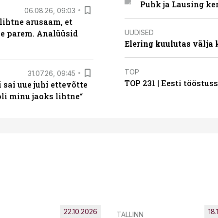
Puhk ja Lausing ke
06.08.26, 09:03
lihtne arusaam, et
UUDISED
le parem. Analüüsid
Elering kuulutas välja
TOP
31.07.26, 09:45
TOP 231 | Eesti tööstu
sai uue juhi ettevõtte
i minu jaoks lihtne“
22.10.2026
18.
TALLINN