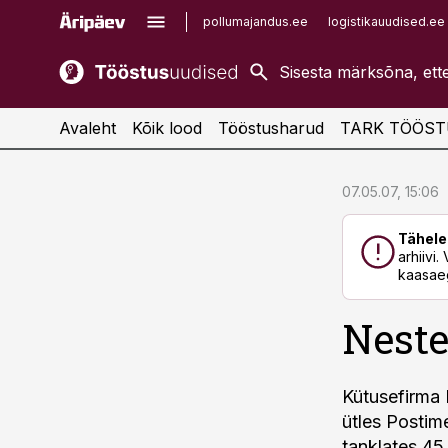
pollumajandus.ee
logistikauudised.ee
kaubandus.ee
imelineajalugu.ee
kinnisvarauudised.ee
imelineteadus.ee
Avaleht
Kõik lood
Tööstusharud
TARK TÖÖST
cebook
cebook
07.05.07, 15:06
Twitter)
Twitter)
Tähele
kedIn
kedIn
arhiivi
kaasaeg
ail
ail
Neste 
k
k
Kütusefirma 
ütles Postime
tanklates 45 