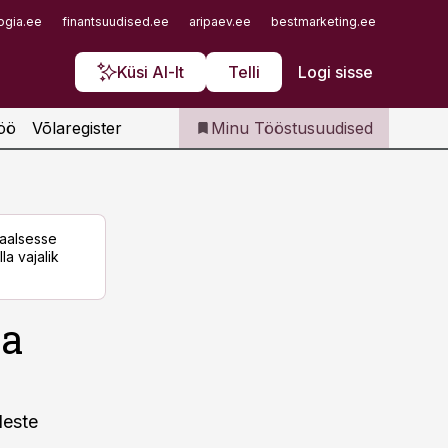
Iseteenindus
ogia.ee
finantsuudised.ee
aripaev.ee
bestmarketing.ee
finantsu
Telli Tööstusuudised
Küsi AI-lt
Telli
Logi sisse
öö
Võlaregister
Minu Tööstusuudised
taalsesse
la vajalik
da
Neste