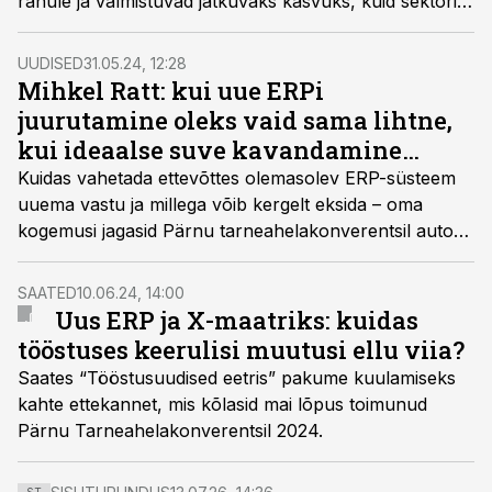
rahule ja valmistuvad jätkuvaks kasvuks, kuid sektori
üldseisu hindavad ettevõtted langevaks.
UUDISED
31.05.24, 12:28
Mihkel Ratt: kui uue ERPi
juurutamine oleks vaid sama lihtne,
kui ideaalse suve kavandamine…
Kuidas vahetada ettevõttes olemasolev ERP-süsteem
uuema vastu ja millega võib kergelt eksida – oma
kogemusi jagasid Pärnu tarneahelakonverentsil autode
interjöörivaipade tootja Mistra-Autex tootmisjuht Riina
Sikk ja logistika- ja sisseostuosakonna juhtaja Mihkel
SAATED
10.06.24, 14:00
Ratt.
Uus ERP ja X-maatriks: kuidas
tööstuses keerulisi muutusi ellu viia?
Saates “Tööstusuudised eetris” pakume kuulamiseks
kahte ettekannet, mis kõlasid mai lõpus toimunud
Pärnu Tarneahelakonverentsil 2024.