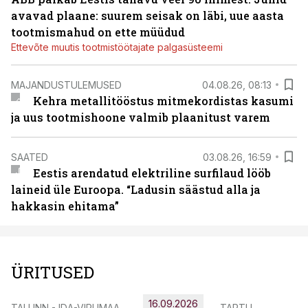
avavad plaane: suurem seisak on läbi, uue aasta
tootmismahud on ette müüdud
Ettevõte muutis tootmistöötajate palgasüsteemi
MAJANDUSTULEMUSED
04.08.26, 08:13
Kehra metallitööstus mitmekordistas kasumi
ja uus tootmishoone valmib plaanitust varem
SAATED
03.08.26, 16:59
Eestis arendatud elektriline surfilaud lööb
laineid üle Euroopa. “Ladusin säästud alla ja
hakkasin ehitama”
ÜRITUSED
16.09.2026
TALLINN - IDA-VIRUMAA
TARTU