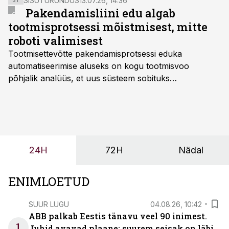
SISUTURUNDUS
13.07.26, 14:36
ST
Pakendamisliini edu algab
tootmisprotsessi mõistmisest, mitte
roboti valimisest
Tootmisettevõtte pakendamisprotsessi eduka
automatiseerimise aluseks on kogu tootmisvoo
põhjalik analüüs, et uus süsteem sobituks
olemasolevasse keskkonda, aitaks vähendada
tööjõuvajadust ning oleks valmis ka ettevõtte
tulevasteks arenguteks. Lihtsalt roboti lisamine
enamasti oodatud tulemust ei too, nendib tootmise ja
tööstuse automatiseerimislahenduste arendaja Smitech
24H
72H
Nädal
OÜ tegevjuht Sander Mitendorf.
ENIMLOETUD
SUUR LUGU
04.08.26, 10:42
ABB palkab Eestis tänavu veel 90 inimest.
1
Juhid avavad plaane: suurem seisak on läbi,