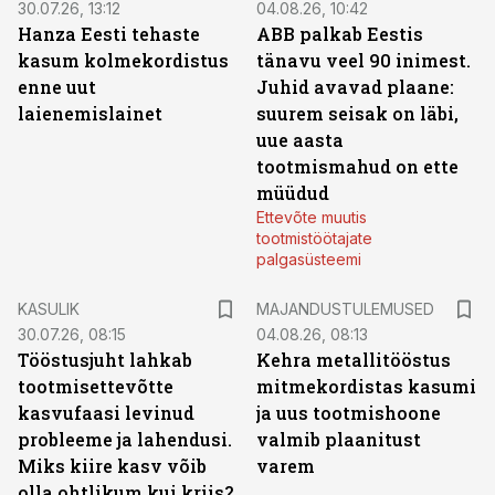
30.07.26, 13:12
04.08.26, 10:42
Hanza Eesti tehaste
ABB palkab Eestis
kasum kolmekordistus
tänavu veel 90 inimest.
enne uut
Juhid avavad plaane:
laienemislainet
suurem seisak on läbi,
uue aasta
tootmismahud on ette
müüdud
Ettevõte muutis
tootmistöötajate
palgasüsteemi
KASULIK
MAJANDUSTULEMUSED
30.07.26, 08:15
04.08.26, 08:13
Tööstusjuht lahkab
Kehra metallitööstus
tootmisettevõtte
mitmekordistas kasumi
kasvufaasi levinud
ja uus tootmishoone
probleeme ja lahendusi.
valmib plaanitust
Miks kiire kasv võib
varem
olla ohtlikum kui kriis?