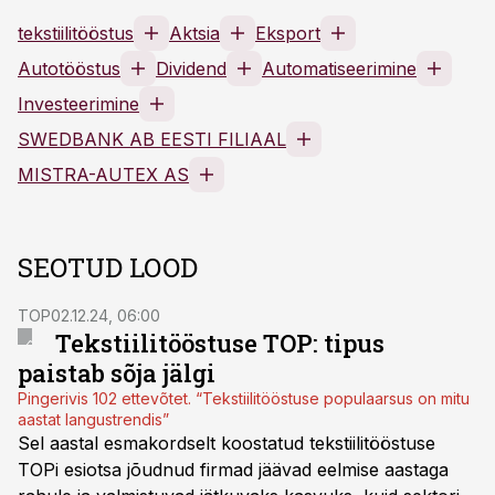
tekstiilitööstus
Aktsia
Eksport
Autotööstus
Dividend
Automatiseerimine
Investeerimine
SWEDBANK AB EESTI FILIAAL
MISTRA-AUTEX AS
SEOTUD LOOD
TOP
02.12.24, 06:00
Tekstiilitööstuse TOP: tipus
paistab sõja jälgi
Pingerivis 102 ettevõtet. “Tekstiilitööstuse populaarsus on mitu
aastat langustrendis”
Sel aastal esmakordselt koostatud tekstiilitööstuse
TOPi esiotsa jõudnud firmad jäävad eelmise aastaga