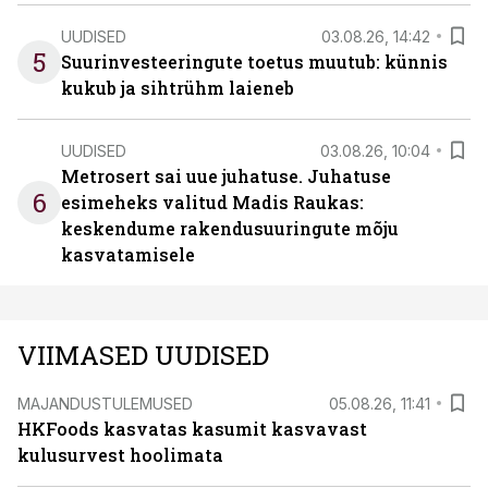
UUDISED
03.08.26, 14:42
5
Suurinvesteeringute toetus muutub: künnis
kukub ja sihtrühm laieneb
UUDISED
03.08.26, 10:04
Metrosert sai uue juhatuse. Juhatuse
6
esimeheks valitud Madis Raukas:
keskendume rakendusuuringute mõju
kasvatamisele
VIIMASED UUDISED
MAJANDUSTULEMUSED
05.08.26, 11:41
HKFoods kasvatas kasumit kasvavast
kulusurvest hoolimata