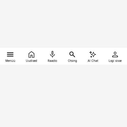
Menüü
Uudised
Raadio
Otsing
AI Chat
Logi sisse
Vana-Lõuna 39/1, 19094 Tallinn
(+372) 667 0111
toostusuudised@toostusuudised.ee
Telli
Reklaam
Firmast