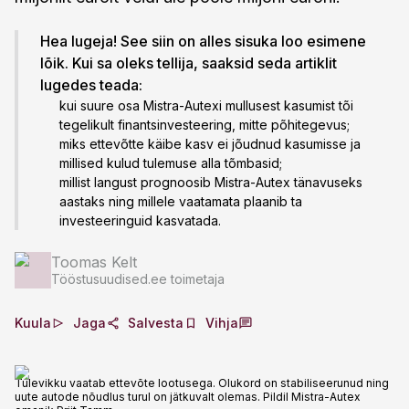
Hea lugeja! See siin on alles sisuka loo esimene
lõik. Kui sa oleks tellija, saaksid seda artiklit
lugedes teada:
kui suure osa Mistra-Autexi mullusest kasumist tõi
tegelikult finantsinvesteering, mitte põhitegevus;
miks ettevõtte käibe kasv ei jõudnud kasumisse ja
millised kulud tulemuse alla tõmbasid;
millist langust prognoosib Mistra-Autex tänavuseks
aastaks ning millele vaatamata plaanib ta
investeeringuid kasvatada.
Toomas Kelt
Tööstusuudised.ee toimetaja
Kuula
Jaga
Salvesta
Vihja
Tulevikku vaatab ettevõte lootusega. Olukord on stabiliseerunud ning
uute autode nõudlus turul on jätkuvalt olemas. Pildil Mistra-Autex