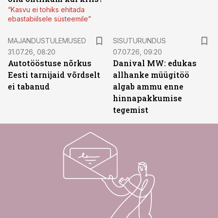
“Kasvu ei tohiks ehitada
ebastabiilsele süsteemile”
ST
MAJANDUSTULEMUSED
SISUTURUNDUS
31.07.26, 08:20
07.07.26, 09:20
Autotööstuse nõrkus
Danival MW: edukas
Eesti tarnijaid võrdselt
allhanke müügitöö
ei tabanud
algab ammu enne
hinnapakkumise
tegemist