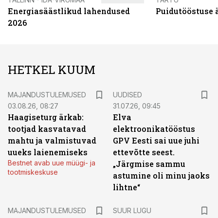
Energiasäästlikud lahendused
Puidutööstuse 
2026
HETKEL KUUM
MAJANDUSTULEMUSED
UUDISED
03.08.26, 08:27
31.07.26, 09:45
Haagiseturg ärkab:
Elva
tootjad kasvatavad
elektroonikatööstus
mahtu ja valmistuvad
GPV Eesti sai uue juhi
uueks laienemiseks
ettevõtte seest.
Bestnet avab uue müügi- ja
„Järgmise sammu
tootmiskeskuse
astumine oli minu jaoks
lihtne“
MAJANDUSTULEMUSED
SUUR LUGU