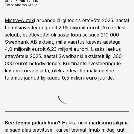
omanik Priit Tamm.
Foto:
Andras Kralla
Mistra-Autex
i aruande järgi teenis ettevõte 2025. aastal
finantsinvesteeringutelt 2,65 miljonit eurot. Aruandest
selgub, et ettevõttel oli aasta lõpu seisuga 210 000
Swedbank AB aktsiat, mille väärtus kasvas aastaga
4,0 miljonilt eurolt 6,23 miljoni euroni. Lisaks laekus
ettevõttele 2025. aastal Swedbanki aktsiatelt ligi 360
000 eurot netodividende. Kui finantsinvesteeringute
kasum kõrvale jätta, oleks ettevõtte maksueelne
tulemus jäänud ligikaudu 0,5 miljoni euro juurde.
See teema pakub huvi?
Hakka neid märksõnu jälgima
ja saad alati teavituse, kui sel teemal ilmub midagi uut!