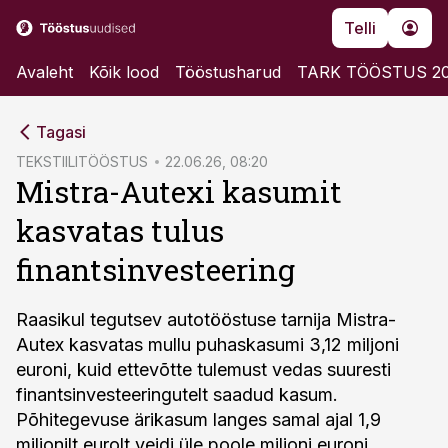
Telli
Avaleht
Kõik lood
Tööstusharud
TARK TÖÖSTUS 2
cebook
Tagasi
Twitter)
TEKSTIILITÖÖSTUS
22.06.26, 08:20
Mistra-Autexi kasumit
kedIn
kasvatas tulus
ail
finantsinvesteering
k
Raasikul tegutsev autotööstuse tarnija Mistra-
Autex kasvatas mullu puhaskasumi 3,12 miljoni
euroni, kuid ettevõtte tulemust vedas suuresti
finantsinvesteeringutelt saadud kasum.
Põhitegevuse ärikasum langes samal ajal 1,9
miljonilt eurolt veidi üle poole miljoni euroni.