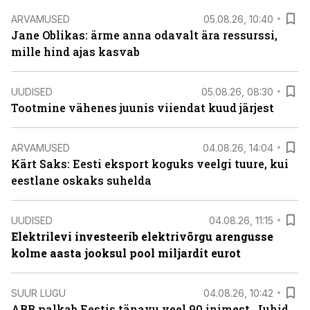
ARVAMUSED
05.08.26, 10:40
Jane Oblikas: ärme anna odavalt ära ressurssi,
mille hind ajas kasvab
UUDISED
05.08.26, 08:30
Tootmine vähenes juunis viiendat kuud järjest
ARVAMUSED
04.08.26, 14:04
Kärt Saks: Eesti eksport koguks veelgi tuure, kui
eestlane oskaks suhelda
UUDISED
04.08.26, 11:15
Elektrilevi investeerib elektrivõrgu arengusse
kolme aasta jooksul pool miljardit eurot
SUUR LUGU
04.08.26, 10:42
ABB palkab Eestis tänavu veel 90 inimest. Juhid