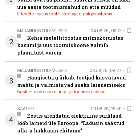
uue aasta tootmismahud on ette müüdud
Ettevõte muutis tootmistöötajate palgasüsteemi
MAJANDUSTULEMUSED
04.08.26, 08:13
Kehra metallitööstus mitmekordistas
2
kasumi ja uus tootmishoone valmib
plaanitust varem
MAJANDUSTULEMUSED
03.08.26, 08:27
Haagiseturg ärkab: tootjad kasvatavad
3
mahtu ja valmistuvad uueks laienemiseks
Bestnet avab uue müügi- ja tootmiskeskuse
SAATED
03.08.26, 16:59
Eestis arendatud elektriline surfilaud
4
lööb laineid üle Euroopa. “Ladusin säästud
alla ja hakkasin ehitama”