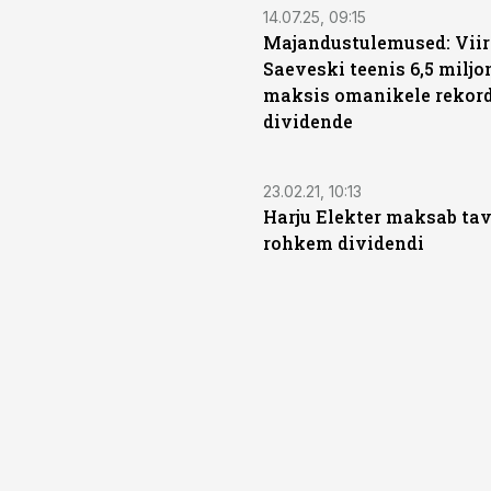
14.07.25, 09:15
Majandustulemused: Viir
Saeveski teenis 6,5 miljo
maksis omanikele rekordi
dividende
23.02.21, 10:13
Harju Elekter maksab tav
rohkem dividendi