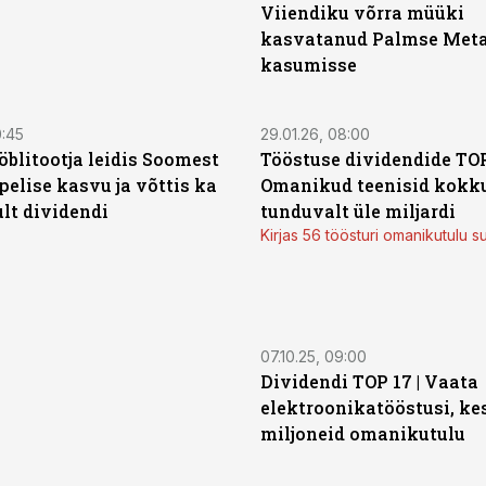
Viiendiku võrra müüki
kasvatanud Palmse Metal
kasumisse
0:45
29.01.26, 08:00
öblitootja leidis Soomest
Tööstuse dividendide TOP
pelise kasvu ja võttis ka
Omanikud teenisid kokk
ult dividendi
tunduvalt üle miljardi
Kirjas 56 töösturi omanikutulu
07.10.25, 09:00
Dividendi TOP 17 | Vaata
elektroonikatööstusi, k
miljoneid omanikutulu