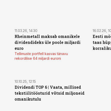
11.03.26, 14:30
16.02.26, 1
Rheinmetall maksab omanikele
Eesti mö
dividendideks üle poole miljardi
taas hüp
euro
korralik
Tellimuste portfell kasvas tänavu
rekordilise 64 miljardi euroni
10.10.25, 12:15
Dividendi TOP 6 | Vaata, millised
tekstiilitöösturid võtsid miljoneid
omanikutulu