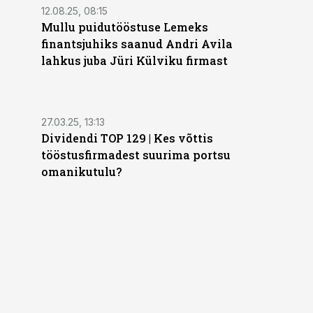
12.08.25, 08:15
Mullu puidutööstuse Lemeks
finantsjuhiks saanud Andri Avila
lahkus juba Jüri Külviku firmast
27.03.25, 13:13
Dividendi TOP 129 | Kes võttis
tööstusfirmadest suurima portsu
omanikutulu?