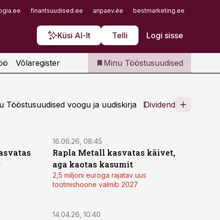
Iseteenindus
ogia.ee
finantsuudised.ee
aripaev.ee
bestmarketing.ee
finantsu
Telli Tööstusuudised
Küsi AI-lt
Telli
Logi sisse
öö
Võlaregister
Minu Tööstusuudised
 Tööstusuudised voogu ja uudiskirja
Dividend
16.06.26, 08:45
asvatas
Rapla Metall kasvatas käivet,
g
aga kaotas kasumit
2,5 miljoni euroga rajatav uus
tootmishoone valmib 2027
14.04.26, 10:40