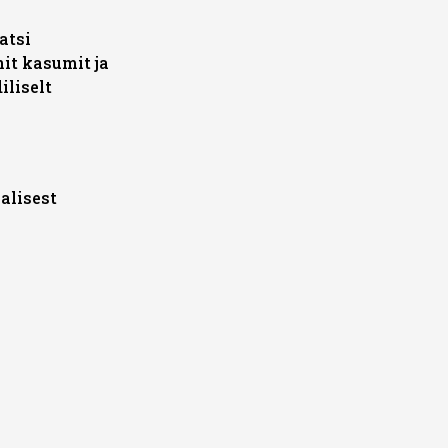
atsi
nit kasumit ja
liselt
alisest