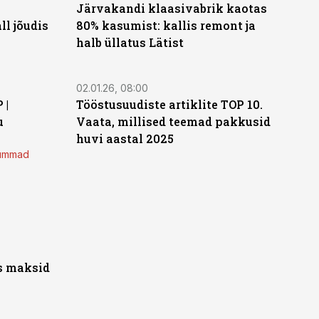
Järvakandi klaasivabrik kaotas
l jõudis
80% kasumist: kallis remont ja
halb üllatus Lätist
02.01.26, 08:00
 |
Tööstusuudiste artiklite TOP 10.
u
Vaata, millised teemad pakkusid
huvi aastal 2025
 summad
es maksid