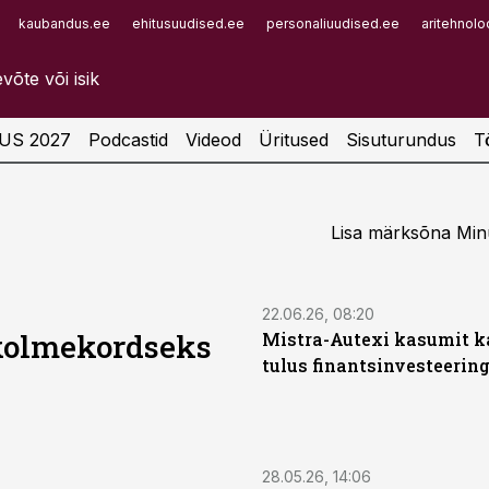
kaubandus.ee
ehitusuudised.ee
personaliuudised.ee
aritehnolo
Infopank
Radar
US 2027
Podcastid
Videod
Üritused
Sisuturundus
T
Lisa märksõna Minu
22.06.26, 08:20
kolmekordseks
Mistra-Autexi kasumit k
tulus finantsinvesteerin
28.05.26, 14:06