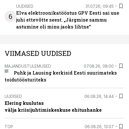
UUDISED
31.07.26, 09:45
Elva elektroonikatööstus GPV Eesti sai uue
6
juhi ettevõtte seest. „Järgmise sammu
astumine oli minu jaoks lihtne“
VIIMASED UUDISED
MAJANDUSTULEMUSED
07.08.26, 08:00
Puhk ja Lausing kerkisid Eesti suurimateks
toidutöösturiteks
UUDISED
06.08.26, 14:44
Elering kuulutas
välja kriisijuhtimiskeskuse ehitushanke
TOP
06.08.26, 13:07