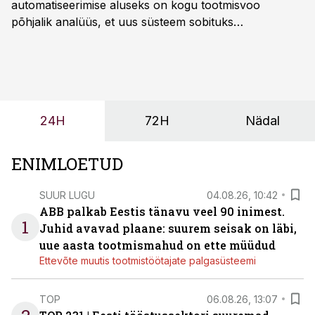
automatiseerimise aluseks on kogu tootmisvoo
põhjalik analüüs, et uus süsteem sobituks
olemasolevasse keskkonda, aitaks vähendada
tööjõuvajadust ning oleks valmis ka ettevõtte
tulevasteks arenguteks. Lihtsalt roboti lisamine
enamasti oodatud tulemust ei too, nendib tootmise ja
tööstuse automatiseerimislahenduste arendaja Smitech
24H
72H
Nädal
OÜ tegevjuht Sander Mitendorf.
ENIMLOETUD
SUUR LUGU
04.08.26, 10:42
ABB palkab Eestis tänavu veel 90 inimest.
1
Juhid avavad plaane: suurem seisak on läbi,
uue aasta tootmismahud on ette müüdud
Ettevõte muutis tootmistöötajate palgasüsteemi
TOP
06.08.26, 13:07