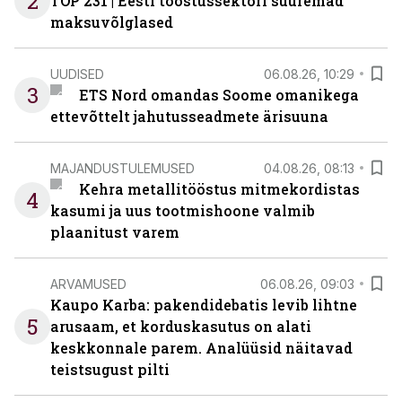
2
TOP 231 | Eesti tööstussektori suuremad
maksuvõlglased
UUDISED
06.08.26, 10:29
3
ETS Nord omandas Soome omanikega
ettevõttelt jahutusseadmete ärisuuna
MAJANDUSTULEMUSED
04.08.26, 08:13
Kehra metallitööstus mitmekordistas
4
kasumi ja uus tootmishoone valmib
plaanitust varem
ARVAMUSED
06.08.26, 09:03
Kaupo Karba: pakendidebatis levib lihtne
5
arusaam, et korduskasutus on alati
keskkonnale parem. Analüüsid näitavad
teistsugust pilti