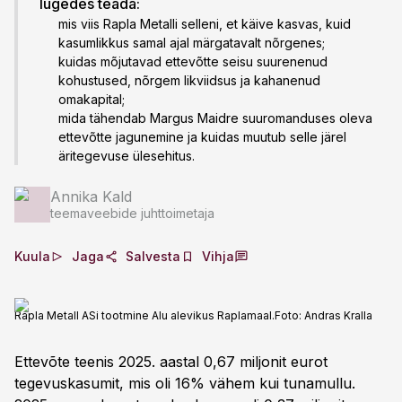
lugedes teada:
mis viis Rapla Metalli selleni, et käive kasvas, kuid
kasumlikkus samal ajal märgatavalt nõrgenes;
kuidas mõjutavad ettevõtte seisu suurenenud
kohustused, nõrgem likviidsus ja kahanenud
omakapital;
mida tähendab Margus Maidre suuromanduses oleva
ettevõtte jagunemine ja kuidas muutub selle järel
äritegevuse ülesehitus.
Annika Kald
teemaveebide juhttoimetaja
Kuula
Jaga
Salvesta
Vihja
Rapla Metall ASi tootmine Alu alevikus Raplamaal.
Foto:
Andras Kralla
Ettevõte teenis 2025. aastal 0,67 miljonit eurot
tegevuskasumit, mis oli 16% vähem kui tunamullu.