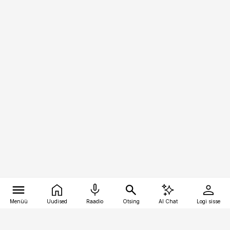
Menüü
Uudised
Raadio
Otsing
AI Chat
Logi sisse