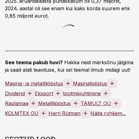
2025. aruandeaasta puhaskasum oli 0,37 miljonit,
2024. aastal oli see enam kui kaks korda suurem ehk
0,85 miljonit eurot.
See teema pakub huvi?
Hakka neid märksõnu jälgima
ja saad alati teavituse, kui sel teemal ilmub midagi uut!
Masina- ja metallitööstus
Masinatööstus
Dividend
Eksport
tootmisjuhtimine
Raplamaa
Metallitööstus
TAMULT OÜ
KOLMTEX OÜ
Harri Rütman
Näita rohkem...