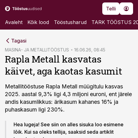
Telli
Avaleht
Kõik lood
Tööstusharud
TARK TÖÖSTUS 2
cebook
Tagasi
Twitter)
MASINA- JA METALLITÖÖSTUS
16.06.26, 08:45
Rapla Metall kasvatas
kedIn
käivet, aga kaotas kasumit
ail
k
Metallitööstuse Rapla Metall müügitulu kasvas
2025. aastal 9,3% ligi 4,3 miljoni euroni, ent järele
andis kasumlikkus: ärikasum kahanes 16% ja
puhaskasum ligi 230%.
Hea lugeja! See siin on alles sisuka loo esimene
lõik. Kui sa oleks tellija, saaksid seda artiklit