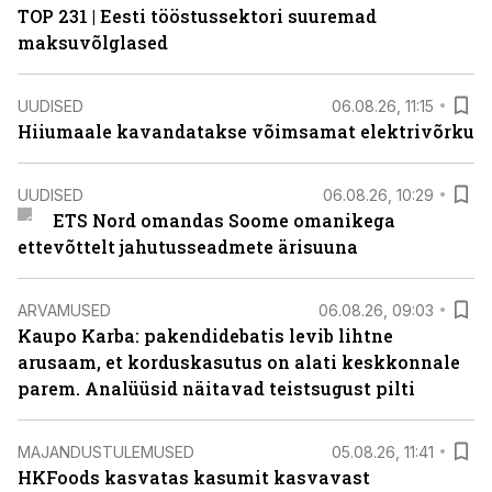
TOP 231 | Eesti tööstussektori suuremad
maksuvõlglased
UUDISED
06.08.26, 11:15
Hiiumaale kavandatakse võimsamat elektrivõrku
UUDISED
06.08.26, 10:29
ETS Nord omandas Soome omanikega
ettevõttelt jahutusseadmete ärisuuna
ARVAMUSED
06.08.26, 09:03
Kaupo Karba: pakendidebatis levib lihtne
arusaam, et korduskasutus on alati keskkonnale
parem. Analüüsid näitavad teistsugust pilti
MAJANDUSTULEMUSED
05.08.26, 11:41
HKFoods kasvatas kasumit kasvavast