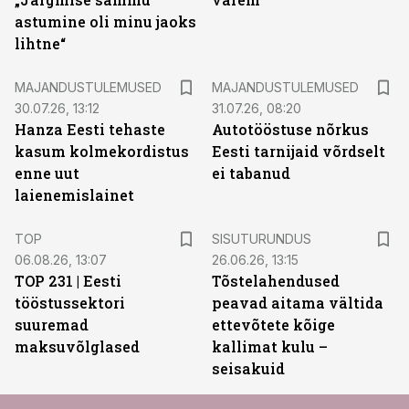
astumine oli minu jaoks
lihtne“
MAJANDUSTULEMUSED
MAJANDUSTULEMUSED
30.07.26, 13:12
31.07.26, 08:20
Hanza Eesti tehaste
Autotööstuse nõrkus
kasum kolmekordistus
Eesti tarnijaid võrdselt
enne uut
ei tabanud
laienemislainet
ST
TOP
SISUTURUNDUS
06.08.26, 13:07
26.06.26, 13:15
TOP 231 | Eesti
Tõstelahendused
tööstussektori
peavad aitama vältida
suuremad
ettevõtete kõige
maksuvõlglased
kallimat kulu –
seisakuid