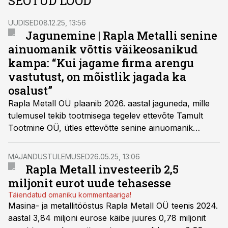
SEOTUD LOOD
UUDISED
08.12.25, 13:56
Jagunemine | Rapla Metalli senine
ainuomanik võttis väikeosanikud
kampa: “Kui jagame firma arengu
vastutust, on mõistlik jagada ka
osalust”
Rapla Metall OÜ plaanib 2026. aastal jaguneda, mille
tulemusel tekib tootmisega tegelev ettevõte Tamult
Tootmine OÜ, ütles ettevõtte senine ainuomanik
Margus Maidre Tööstusuudistele.
MAJANDUSTULEMUSED
26.05.25, 13:06
Rapla Metall investeerib 2,5
miljonit eurot uude tehasesse
Täiendatud omaniku kommentaariga!
Masina- ja metallitööstus Rapla Metall OÜ teenis 2024.
aastal 3,84 miljoni eurose käibe juures 0,78 miljonit