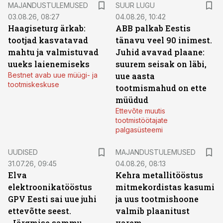
MAJANDUSTULEMUSED
SUUR LUGU
03.08.26, 08:27
04.08.26, 10:42
Haagiseturg ärkab:
ABB palkab Eestis
tootjad kasvatavad
tänavu veel 90 inimest.
mahtu ja valmistuvad
Juhid avavad plaane:
uueks laienemiseks
suurem seisak on läbi,
Bestnet avab uue müügi- ja
uue aasta
tootmiskeskuse
tootmismahud on ette
müüdud
Ettevõte muutis
tootmistöötajate
palgasüsteemi
UUDISED
MAJANDUSTULEMUSED
31.07.26, 09:45
04.08.26, 08:13
Elva
Kehra metallitööstus
elektroonikatööstus
mitmekordistas kasumi
GPV Eesti sai uue juhi
ja uus tootmishoone
ettevõtte seest.
valmib plaanitust
„Järgmise sammu
varem