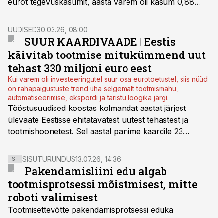
eurot tegevuskasumit, aasta varem oli kasum 0,88
miljonit ja käive 3,89 miljonit eurot. Katlatootja plaanib
ka uue tehase ehitamist.
UUDISED
30.03.26, 08:00
SUUR KAARDIVAADE ǀ Eestis
käivitab tootmise mitukümmend uut
tehast 330 miljoni euro eest
Kui varem oli investeeringutel suur osa eurotoetustel, siis nüüd
on rahapaigustuste trend üha selgemalt tootmismahu,
automatiseerimise, ekspordi ja taristu loogika järgi.
Tööstusuudised koostas kolmandat aastat järjest
ülevaate Eestisse ehitatavatest uutest tehastest ja
tootmishoonetest. Sel aastal panime kaardile 23
projekti, millest pea kõik on juba ehitus- või
valmimisfaasis. Mullu oli kaardil 28 uut tehast ja 2024.
SISUTURUNDUS
13.07.26, 14:36
ST
aastal 18.
Pakendamisliini edu algab
tootmisprotsessi mõistmisest, mitte
roboti valimisest
Tootmisettevõtte pakendamisprotsessi eduka