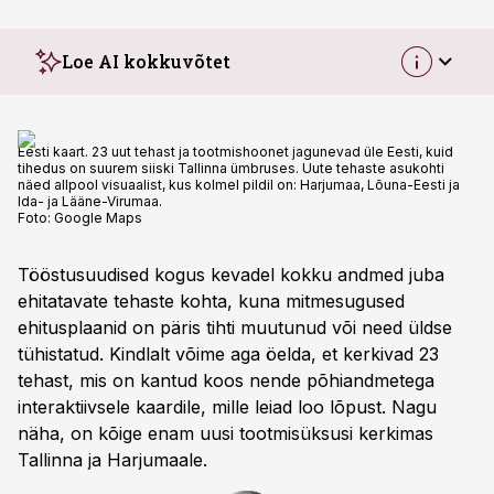
Loe AI kokkuvõtet
Eesti kaart. 23 uut tehast ja tootmishoonet jagunevad üle Eesti, kuid
tihedus on suurem siiski Tallinna ümbruses. Uute tehaste asukohti
näed allpool visuaalist, kus kolmel pildil on: Harjumaa, Lõuna-Eesti ja
Ida- ja Lääne-Virumaa.
Foto:
Google Maps
Tööstusuudised kogus kevadel kokku andmed juba
ehitatavate tehaste kohta, kuna mitmesugused
ehitusplaanid on päris tihti muutunud või need üldse
tühistatud. Kindlalt võime aga öelda, et kerkivad 23
tehast, mis on kantud koos nende põhiandmetega
interaktiivsele kaardile, mille leiad loo lõpust. Nagu
näha, on kõige enam uusi tootmisüksusi kerkimas
Tallinna ja Harjumaale.