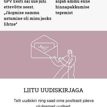
GPV Eesti sai uue juhi
algab ammu enne
ettevõtte seest.
hinnapakkumise
„Järgmise sammu
tegemist
astumine oli minu jaoks
lihtne“
LIITU UUDISKIRJAGA
Telli uudiskiri ning saad oma postkasti päeva
olulisemad uudised.