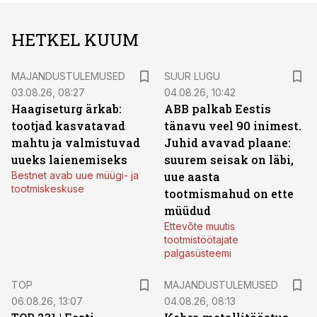
HETKEL KUUM
MAJANDUSTULEMUSED
SUUR LUGU
03.08.26, 08:27
04.08.26, 10:42
Haagiseturg ärkab:
ABB palkab Eestis
tootjad kasvatavad
tänavu veel 90 inimest.
mahtu ja valmistuvad
Juhid avavad plaane:
uueks laienemiseks
suurem seisak on läbi,
Bestnet avab uue müügi- ja
uue aasta
tootmiskeskuse
tootmismahud on ette
müüdud
Ettevõte muutis
tootmistöötajate
palgasüsteemi
TOP
MAJANDUSTULEMUSED
06.08.26, 13:07
04.08.26, 08:13