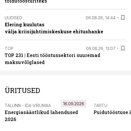
toidutöösturiteks
UUDISED
06.08.26, 14:44
Elering kuulutas
välja kriisijuhtimiskeskuse ehitushanke
TOP
06.08.26, 13:07
TOP 231 | Eesti tööstussektori suuremad
maksuvõlglased
ÜRITUSED
16.09.2026
TALLINN - IDA-VIRUMAA
TARTU
Energiasäästlikud lahendused
Puidutööstuse 
2026