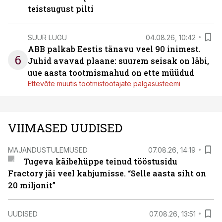
teistsugust pilti
SUUR LUGU
04.08.26, 10:42
ABB palkab Eestis tänavu veel 90 inimest.
6
Juhid avavad plaane: suurem seisak on läbi,
uue aasta tootmismahud on ette müüdud
Ettevõte muutis tootmistöötajate palgasüsteemi
VIIMASED UUDISED
MAJANDUSTULEMUSED
07.08.26, 14:19
Tugeva käibehüppe teinud tööstusidu
Fractory jäi veel kahjumisse. “Selle aasta siht on
20 miljonit”
UUDISED
07.08.26, 13:51