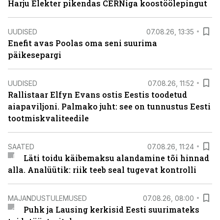
Harju Elekter pikendas CERNiga koostöölepingut
UUDISED
07.08.26, 13:35
Enefit avas Poolas oma seni suurima
päikesepargi
UUDISED
07.08.26, 11:52
Rallistaar Elfyn Evans ostis Eestis toodetud
aiapaviljoni. Palmako juht: see on tunnustus Eesti
tootmiskvaliteedile
SAATED
07.08.26, 11:24
Läti toidu käibemaksu alandamine tõi hinnad
alla. Analüütik: riik teeb seal tugevat kontrolli
MAJANDUSTULEMUSED
07.08.26, 08:00
Puhk ja Lausing kerkisid Eesti suurimateks