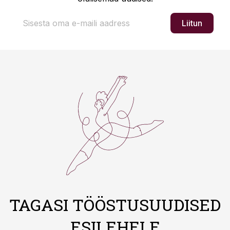
Liitun
TAGASI TÖÖSTUSUUDISED
ESILEHELE