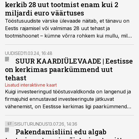
kerkib 28 uut tootmist enam kui 2
miljardi euro väärtuses
Tööstusuudiste värske ülevaade näitab, et tänavu on
Eestis rajamisel või valmimas 28 uut tehast ja
tootmishoonet – kümne võrra rohkem kui mullu, mil
kaardile jõudis 18 tootmist.
UUDISED
11.03.24, 16:48
SUUR KAARDIÜLEVAADE | Eestisse
on kerkimas paarkümmend uut
tehast
Lisatud interaktiivne kaart
Kuigi investeeringud tööstusvaldkonda on langenud ja
firmajuhid ennustavad investeeringute jätkuvat
vähenemist, on Eestisse kerkimas ligi paarkümmend
uut tehast. Usinaim tootmispindade laiendaja on
metallitööstus.
SISUTURUNDUS
13.07.26, 14:36
ST
Pakendamisliini edu algab