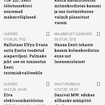
TOP 231 | Eesti
Kehra metallitööstus
tööstussektori
mitmekordistas kasumi
suuremad
ja uus tootmishoone
maksuvõlglased
valmib plaanitust
varem
UUDISED
MAJANDUSTULEMUSED
07.08.26, 11:52
30.07.26, 13:12
Rallistaar Elfyn Evans
Hanza Eesti tehaste
ostis Eestis toodetud
kasum kolmekordistus
aiapaviljoni. Palmako
enne uut
juht: see on tunnustus
laienemislainet
Eesti
tootmiskvaliteedile
ST
UUDISED
SISUTURUNDUS
31.07.26, 09:45
07.07.26, 09:20
Elva
Danival MW: edukas
elektroonikatööstus
allhanke müügitöö