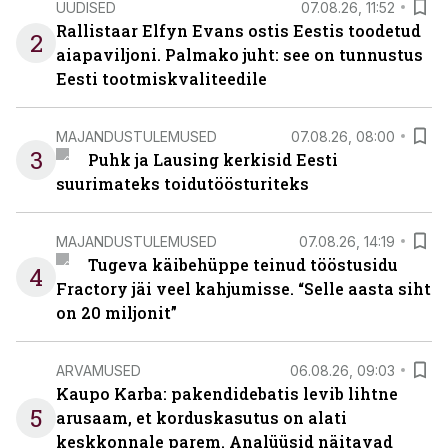
UUDISED
07.08.26, 11:52
Rallistaar Elfyn Evans ostis Eestis toodetud
2
aiapaviljoni. Palmako juht: see on tunnustus
Eesti tootmiskvaliteedile
MAJANDUSTULEMUSED
07.08.26, 08:00
3
Puhk ja Lausing kerkisid Eesti
suurimateks toidutöösturiteks
MAJANDUSTULEMUSED
07.08.26, 14:19
Tugeva käibehüppe teinud tööstusidu
4
Fractory jäi veel kahjumisse. “Selle aasta siht
on 20 miljonit”
ARVAMUSED
06.08.26, 09:03
Kaupo Karba: pakendidebatis levib lihtne
5
arusaam, et korduskasutus on alati
keskkonnale parem. Analüüsid näitavad