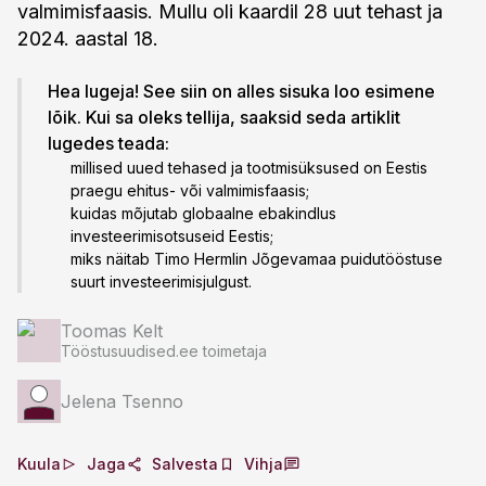
valmimisfaasis. Mullu oli kaardil 28 uut tehast ja
2024. aastal 18.
Hea lugeja! See siin on alles sisuka loo esimene
lõik. Kui sa oleks tellija, saaksid seda artiklit
lugedes teada:
millised uued tehased ja tootmisüksused on Eestis
praegu ehitus- või valmimisfaasis;
kuidas mõjutab globaalne ebakindlus
investeerimisotsuseid Eestis;
miks näitab Timo Hermlin Jõgevamaa puidutööstuse
suurt investeerimisjulgust.
Toomas Kelt
Tööstusuudised.ee toimetaja
Jelena Tsenno
Kuula
Jaga
Salvesta
Vihja