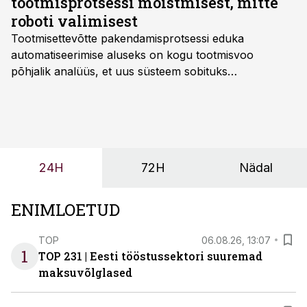
tootmisprotsessi mõistmisest, mitte
roboti valimisest
Tootmisettevõtte pakendamisprotsessi eduka
automatiseerimise aluseks on kogu tootmisvoo
põhjalik analüüs, et uus süsteem sobituks
olemasolevasse keskkonda, aitaks vähendada
tööjõuvajadust ning oleks valmis ka ettevõtte
tulevasteks arenguteks. Lihtsalt roboti lisamine
enamasti oodatud tulemust ei too, nendib tootmise ja
tööstuse automatiseerimislahenduste arendaja Smitech
24H
72H
Nädal
OÜ tegevjuht Sander Mitendorf.
ENIMLOETUD
TOP
06.08.26, 13:07
1
TOP 231 | Eesti tööstussektori suuremad
maksuvõlglased