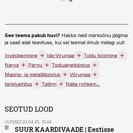
See teema pakub huvi?
Hakka neid märksõnu jälgima
ja saad alati teavituse, kui sel teemal ilmub midagi uut!
Investeerimine
Ida-Virumaa
Toidu tootmine
Narva
Pärnu
Toiduainetööstus
Masina- ja metallitööstus
Võrumaa
taristuehitus
Tallinn
Näita rohkem...
SEOTUD LOOD
UUDISED
22.04.25, 13:44
SUUR KAARDIVAADE | Eestisse