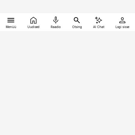
Menüü
Uudised
Raadio
Otsing
AI Chat
Logi sisse
Vana-Lõuna 39/1, 19094 Tallinn
(+372) 667 0111
toostusuudised@toostusuudised.ee
Telli
Reklaam
Firmast
Sisu kasutamisõigused
Ajakirjaniku
eetikakoodeks
Üldtingimused
Privaatsustingimused
Küpsiste poliitika
KKK