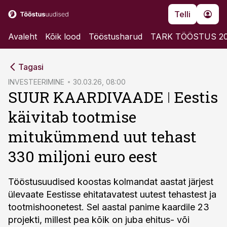
Telli
Avaleht
Kõik lood
Tööstusharud
TARK TÖÖSTUS 2
cebook
Tagasi
Twitter)
INVESTEERIMINE
30.03.26, 08:00
SUUR KAARDIVAADE ǀ Eestis
kedIn
käivitab tootmise
ail
mitukümmend uut tehast
k
330 miljoni euro eest
Tööstusuudised koostas kolmandat aastat järjest
ülevaate Eestisse ehitatavatest uutest tehastest ja
tootmishoonetest. Sel aastal panime kaardile 23
projekti, millest pea kõik on juba ehitus- või