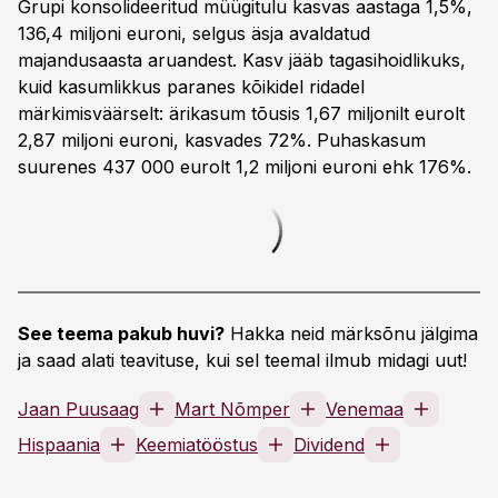
Grupi konsolideeritud müügitulu kasvas aastaga 1,5%,
136,4 miljoni euroni, selgus äsja avaldatud
majandusaasta aruandest. Kasv jääb tagasihoidlikuks,
kuid kasumlikkus paranes kõikidel ridadel
märkimisväärselt: ärikasum tõusis 1,67 miljonilt eurolt
2,87 miljoni euroni, kasvades 72%. Puhaskasum
suurenes 437 000 eurolt 1,2 miljoni euroni ehk 176%.
See teema pakub huvi?
Hakka neid märksõnu jälgima
ja saad alati teavituse, kui sel teemal ilmub midagi uut!
Jaan Puusaag
Mart Nõmper
Venemaa
Hispaania
Keemiatööstus
Dividend