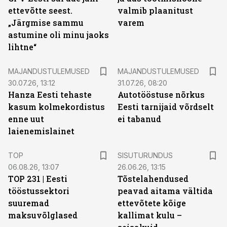
ettevõtte seest.
valmib plaanitust
„Järgmise sammu
varem
astumine oli minu jaoks
lihtne“
MAJANDUSTULEMUSED
MAJANDUSTULEMUSED
30.07.26, 13:12
31.07.26, 08:20
Hanza Eesti tehaste
Autotööstuse nõrkus
kasum kolmekordistus
Eesti tarnijaid võrdselt
enne uut
ei tabanud
laienemislainet
ST
TOP
SISUTURUNDUS
06.08.26, 13:07
26.06.26, 13:15
TOP 231 | Eesti
Tõstelahendused
tööstussektori
peavad aitama vältida
suuremad
ettevõtete kõige
maksuvõlglased
kallimat kulu –