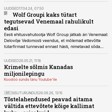
edukalt just selles valdkonnas.
UUDISED
17.04.24, 07:50
Wolf Groupi kaks tütart
tegutsevad Venemaal rahulikult
edasi
Eesti ehitusvahutootja Wolf Group jätkab äri Venemaal:
Delovõje Vedomosti veendus, et mõlemad ettevõtte
tütarfirmad tunnevad ennast hästi, nimetavad sõda
spetsoperatsiooniks ja plaanivad aktiivselt Narva jõe
taga areneda.
UUDISED
26.05.21, 11:18
Krimelte sõlmis Kanadas
miljonilepingu
Koostöö sündis tänu Youtube'ile
SISUTURUNDUS
26.06.26, 13:15
ST
Tõstelahendused peavad aitama
vältida ettevõtete kõige kallimat