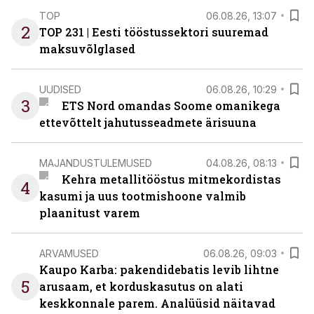
TOP
06.08.26, 13:07
2
TOP 231 | Eesti tööstussektori suuremad
maksuvõlglased
UUDISED
06.08.26, 10:29
3
ETS Nord omandas Soome omanikega
ettevõttelt jahutusseadmete ärisuuna
MAJANDUSTULEMUSED
04.08.26, 08:13
Kehra metallitööstus mitmekordistas
4
kasumi ja uus tootmishoone valmib
plaanitust varem
ARVAMUSED
06.08.26, 09:03
Kaupo Karba: pakendidebatis levib lihtne
5
arusaam, et korduskasutus on alati
keskkonnale parem. Analüüsid näitavad