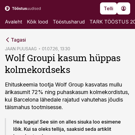
Telli
Avaleht
Kõik lood
Tööstusharud
TARK TÖÖSTUS 2
cebook
Tagasi
Twitter)
JAAN PUUSAAG
01.07.26, 13:30
Wolf Groupi kasum hüppas
kedIn
kolmekordseks
ail
k
Ehituskeemia tootja Wolf Group kasvatas mullu
ärikasumit 72% ning puhaskasum kolmekordistus,
kui Barcelona lähedale rajatud vahutehas jõudis
täismahus tootmisesse.
Hea lugeja! See siin on alles sisuka loo esimene
lõik. Kui sa oleks tellija, saaksid seda artiklit