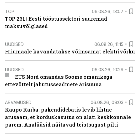
TOP
06.08.26, 13:07
TOP 231 | Eesti tööstussektori suuremad
maksuvõlglased
UUDISED
06.08.26, 11:15
Hiiumaale kavandatakse võimsamat elektrivõrku
UUDISED
06.08.26, 10:29
ETS Nord omandas Soome omanikega
ettevõttelt jahutusseadmete ärisuuna
ARVAMUSED
06.08.26, 09:03
Kaupo Karba: pakendidebatis levib lihtne
arusaam, et korduskasutus on alati keskkonnale
parem. Analüüsid näitavad teistsugust pilti