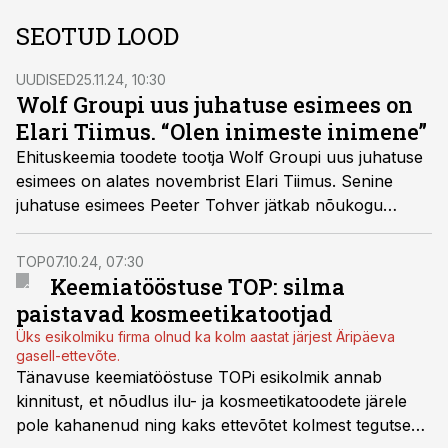
SEOTUD LOOD
UUDISED
25.11.24, 10:30
Wolf Groupi uus juhatuse esimees on
Elari Tiimus. “Olen inimeste inimene”
Ehituskeemia toodete tootja Wolf Groupi uus juhatuse
esimees on alates novembrist Elari Tiimus. Senine
juhatuse esimees Peeter Tohver jätkab nõukogu
liikmena, teatas ettevõte.
TOP
07.10.24, 07:30
Keemiatööstuse TOP: silma
paistavad kosmeetikatootjad
Üks esikolmiku firma olnud ka kolm aastat järjest Äripäeva
gasell-ettevõte.
Tänavuse keemiatööstuse TOPi esikolmik annab
kinnitust, et nõudlus ilu- ja kosmeetikatoodete järele
pole kahanenud ning kaks ettevõtet kolmest tegutseb