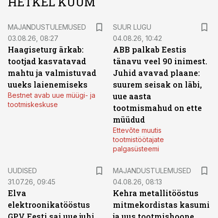
HETKEL KUUM
MAJANDUSTULEMUSED
SUUR LUGU
03.08.26, 08:27
04.08.26, 10:42
Haagiseturg ärkab:
ABB palkab Eestis
tootjad kasvatavad
tänavu veel 90 inimest.
mahtu ja valmistuvad
Juhid avavad plaane:
uueks laienemiseks
suurem seisak on läbi,
Bestnet avab uue müügi- ja
uue aasta
tootmiskeskuse
tootmismahud on ette
müüdud
Ettevõte muutis
tootmistöötajate
palgasüsteemi
UUDISED
MAJANDUSTULEMUSED
31.07.26, 09:45
04.08.26, 08:13
Elva
Kehra metallitööstus
elektroonikatööstus
mitmekordistas kasumi
GPV Eesti sai uue juhi
ja uus tootmishoone