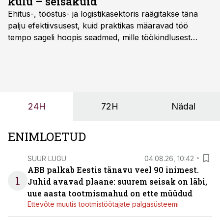
kulu – seisakuid
Ehitus-, tööstus- ja logistikasektoris räägitakse täna
palju efektiivsusest, kuid praktikas määravad töö
tempo sageli hoopis seadmed, mille töökindlusest
sõltub kogu objekti või tootmise sujuvus. Kui tõstuk
seisab, töö katkeb või masin ei vasta töötingimustele,
ei tähenda see ettevõtte jaoks ainult tehnilist
probleemi, vaid otsest rahalist kulu, venivaid tähtaegu
ja suuremaid riske tööohutusele.
24H
72H
Nädal
ENIMLOETUD
SUUR LUGU
04.08.26, 10:42
ABB palkab Eestis tänavu veel 90 inimest.
1
Juhid avavad plaane: suurem seisak on läbi,
uue aasta tootmismahud on ette müüdud
Ettevõte muutis tootmistöötajate palgasüsteemi