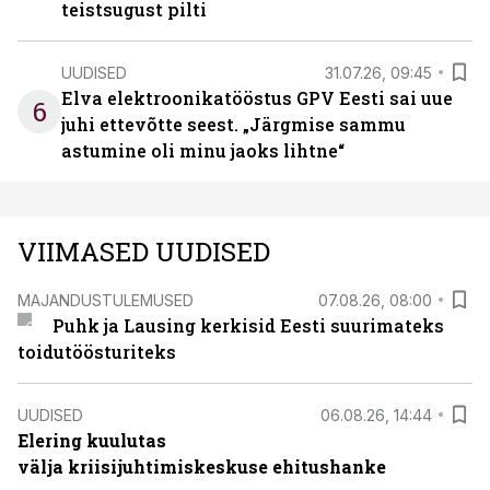
teistsugust pilti
UUDISED
31.07.26, 09:45
Elva elektroonikatööstus GPV Eesti sai uue
6
juhi ettevõtte seest. „Järgmise sammu
astumine oli minu jaoks lihtne“
VIIMASED UUDISED
MAJANDUSTULEMUSED
07.08.26, 08:00
Puhk ja Lausing kerkisid Eesti suurimateks
toidutöösturiteks
UUDISED
06.08.26, 14:44
Elering kuulutas
välja kriisijuhtimiskeskuse ehitushanke