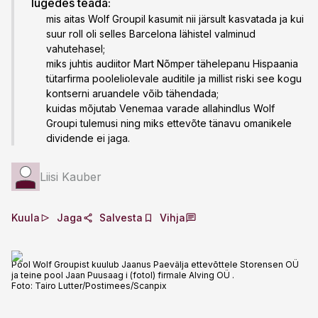
lugedes teada:
mis aitas Wolf Groupil kasumit nii järsult kasvatada ja kui
suur roll oli selles Barcelona lähistel valminud
vahutehasel;
miks juhtis audiitor Mart Nõmper tähelepanu Hispaania
tütarfirma pooleliolevale auditile ja millist riski see kogu
kontserni aruandele võib tähendada;
kuidas mõjutab Venemaa varade allahindlus Wolf
Groupi tulemusi ning miks ettevõte tänavu omanikele
dividende ei jaga.
Liisi Kauber
Kuula
Jaga
Salvesta
Vihja
Pool Wolf Groupist kuulub Jaanus Paevälja ettevõttele Storensen OÜ
ja teine pool Jaan Puusaag i (fotol) firmale Alving OÜ .
Foto:
Tairo Lutter/Postimees/Scanpix