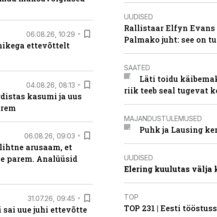
UUDISED
Rallistaar Elfyn Evans 
06.08.26, 10:29
Palmako juht: see on t
kega ettevõttelt
SAATED
Läti toidu käibema
04.08.26, 08:13
riik teeb seal tugevat k
distas kasumi ja uus
arem
MAJANDUSTULEMUSED
Puhk ja Lausing ke
06.08.26, 09:03
lihtne arusaam, et
UUDISED
le parem. Analüüsid
Elering kuulutas välja
TOP
31.07.26, 09:45
TOP 231 | Eesti tööstu
sai uue juhi ettevõtte