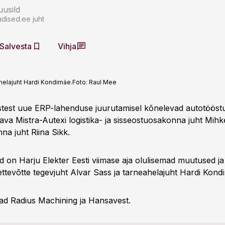
usild
dised.ee juht
Salvesta
Vihja
ahelajuht Hardi Kondimäe.
Foto:
Raul Mee
st uue ERP-lahenduse juurutamisel kõnelevad autotööstuste
tava Mistra-Autexi logistika- ja sisseostuosakonna juht Mihk
na juht Riina Sikk.
sed on Harju Elekter Eesti viimase aja olulisemad muutused j
ettevõtte tegevjuht Alvar Sass ja tarneahelajuht Hardi Kond
ad Radius Machining ja Hansavest.