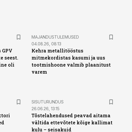
MAJANDUSTULEMUSED
04.08.26, 08:13
s GPV
Kehra metallitööstus
te seest.
mitmekordistas kasumi ja uus
ne oli
tootmishoone valmib plaanitust
varem
ST
SISUTURUNDUS
26.06.26, 13:15
ktori
Tõstelahendused peavad aitama
ed
vältida ettevõtete kõige kallimat
kulu – seisakuid