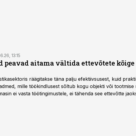
6.26, 13:15
 peavad aitama vältida ettevõtete kõige
istikasektoris räägitakse täna palju efektiivsusest, kuid pra
dmed, mille töökindlusest sõltub kogu objekti või tootmise 
asin ei vasta töötingimustele, ei tähenda see ettevõtte jaoks 
rahalist kulu, venivaid tähtaegu ja suuremaid riske tööohutu