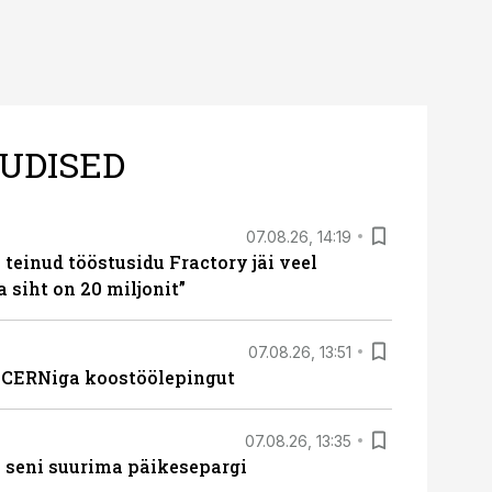
UDISED
07.08.26, 14:19
teinud tööstusidu Fractory jäi veel
a siht on 20 miljonit”
07.08.26, 13:51
s CERNiga koostöölepingut
07.08.26, 13:35
 seni suurima päikesepargi