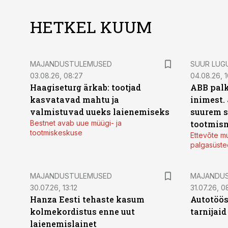
HETKEL KUUM
MAJANDUSTULEMUSED
SUUR LUG
03.08.26, 08:27
04.08.26, 1
Haagiseturg ärkab: tootjad
ABB palk
kasvatavad mahtu ja
inimest.
valmistuvad uueks laienemiseks
suurem s
Bestnet avab uue müügi- ja
tootmis
tootmiskeskuse
Ettevõte mu
palgasüste
MAJANDUSTULEMUSED
MAJANDU
30.07.26, 13:12
31.07.26, 0
Hanza Eesti tehaste kasum
Autotöös
kolmekordistus enne uut
tarnijaid
laienemislainet