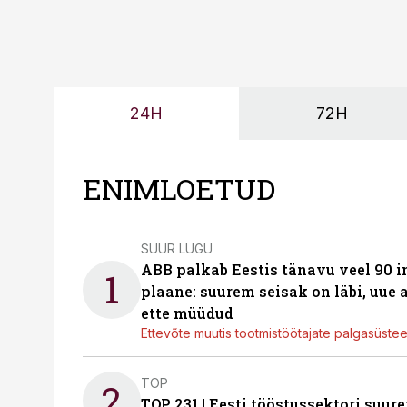
24H
72H
ENIMLOETUD
SUUR LUGU
ABB palkab Eestis tänavu veel 90 
1
plaane: suurem seisak on läbi, uue
ette müüdud
Ettevõte muutis tootmistöötajate palgasüste
TOP
2
TOP 231 | Eesti tööstussektori su