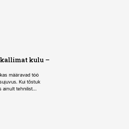
 kallimat kulu –
ktikas määravad töö
sujuvus. Kui tõstuk
ainult tehnilist
sele.