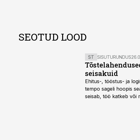
SEOTUD LOOD
ST
SISUTURUNDUS
26.0
Tõstelahendused
seisakuid
Ehitus-, tööstus- ja log
tempo sageli hoopis sea
seisab, töö katkeb või m
probleemi, vaid otsest 