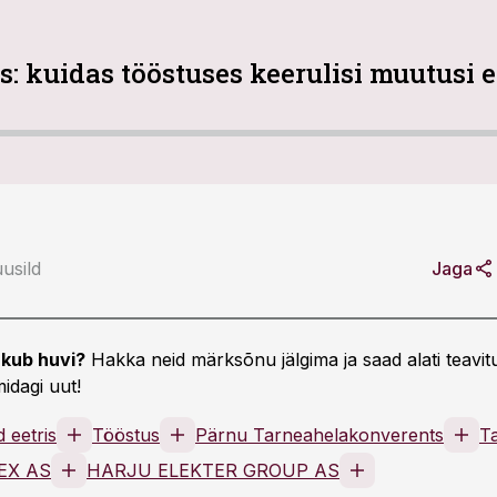
: kuidas tööstuses keerulisi muutusi e
usild
Jaga
kub huvi?
Hakka neid märksõnu jälgima ja saad alati teavitu
idagi uut!
 eetris
Tööstus
Pärnu Tarneahelakonverents
T
EX AS
HARJU ELEKTER GROUP AS