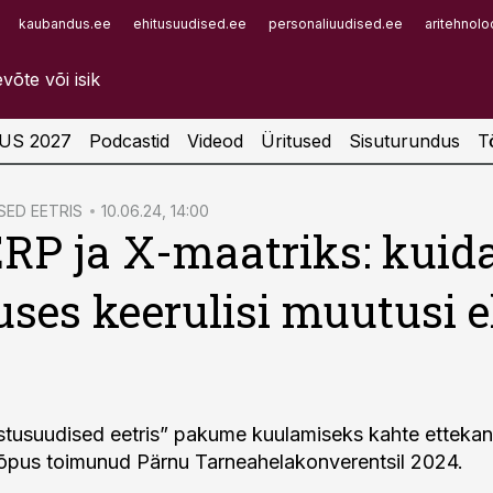
kaubandus.ee
ehitusuudised.ee
personaliuudised.ee
aritehnolo
Infopank
Radar
US 2027
Podcastid
Videod
Üritused
Sisuturundus
T
ED EETRIS
10.06.24, 14:00
RP ja X-maatriks: kuid
uses keerulisi muutusi e
tusuudised eetris” pakume kuulamiseks kahte ettekan
lõpus toimunud Pärnu Tarneahelakonverentsil 2024.