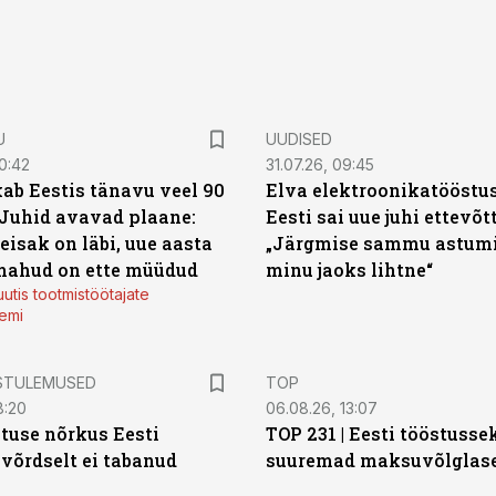
U
UUDISED
0:42
31.07.26, 09:45
ab Eestis tänavu veel 90
Elva elektroonikatööstu
 Juhid avavad plaane:
Eesti sai uue juhi ettevõt
eisak on läbi, uue aasta
„Järgmise sammu astumi
mahud on ette müüdud
minu jaoks lihtne“
utis tootmistöötajate
emi
STULEMUSED
TOP
8:20
06.08.26, 13:07
tuse nõrkus Eesti
TOP 231 | Eesti tööstusse
 võrdselt ei tabanud
suuremad maksuvõlglas