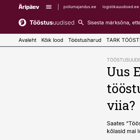
pollumajandus.ee
logistikauudised.ee
kaubandus.ee
imelineajalugu.ee
kinnisvarauudised.ee
imelineteadus.ee
Avaleht
Kõik lood
Tööstusharud
TARK TÖÖST
cebook
cebook
TÖÖSTUSUUDIS
Uus E
Twitter)
Twitter)
kedIn
kedIn
tööst
ail
ail
viia?
k
k
Saates “Töös
kõlasid mai 