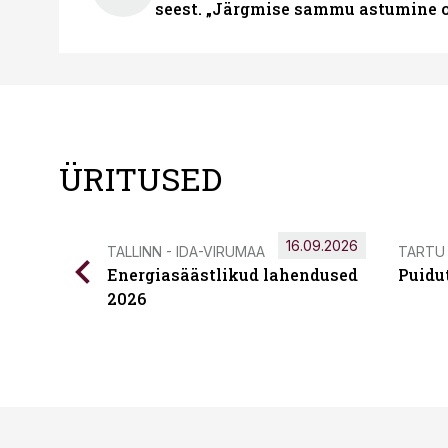
seest. „Järgmise sammu astumine ol
ÜRITUSED
16.09.2026
TALLINN - IDA-VIRUMAA
TARTU
Energiasäästlikud lahendused
Puidu
2026