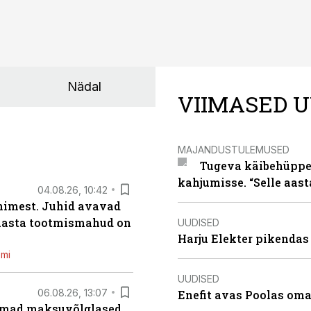
Nädal
VIIMASED U
MAJANDUSTULEMUSED
Tugeva käibehüppe 
kahjumisse. “Selle aast
04.08.26, 10:42
inimest. Juhid avavad
 aasta tootmismahud on
UUDISED
Harju Elekter pikenda
emi
UUDISED
06.08.26, 13:07
Enefit avas Poolas oma
uremad maksuvõlglased