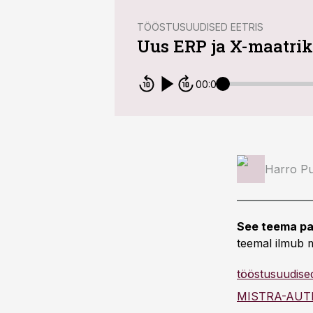
TÖÖSTUSUUDISED EETRIS
Uus ERP ja X-maatriks
00:00
Harro Pu
See teema pa
teemal ilmub m
tööstusuudised
MISTRA-AUT