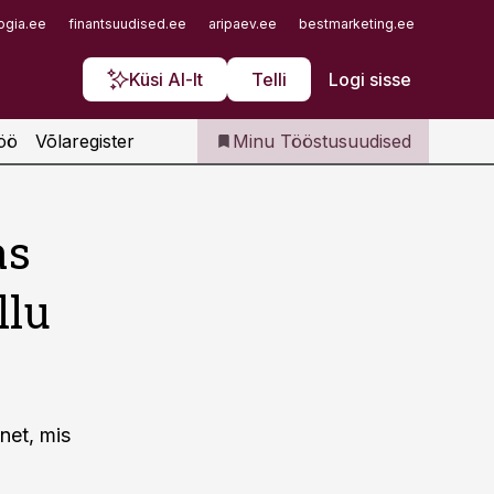
Iseteenindus
ogia.ee
finantsuudised.ee
aripaev.ee
bestmarketing.ee
finantsu
Telli Tööstusuudised
Küsi AI-lt
Telli
Logi sisse
öö
Võlaregister
Minu Tööstusuudised
as
llu
net, mis