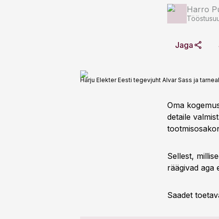
Harro Pu
Tööstusuu
Jaga
Harju Elekter Eesti tegevjuht Alvar Sass ja tarne
Oma kogemuste
detaile valmis
tootmisosakon
Sellest, milli
räägivad aga 
Saadet toetav