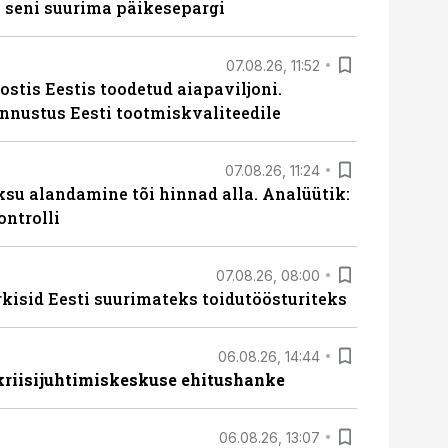
 seni suurima päikesepargi
07.08.26, 11:52
ostis Eestis toodetud aiapaviljoni.
unnustus Eesti tootmiskvaliteedile
07.08.26, 11:24
ksu alandamine tõi hinnad alla. Analüütik:
ontrolli
07.08.26, 08:00
rkisid Eesti suurimateks toidutöösturiteks
06.08.26, 14:44
 kriisijuhtimiskeskuse ehitushanke
06.08.26, 13:07