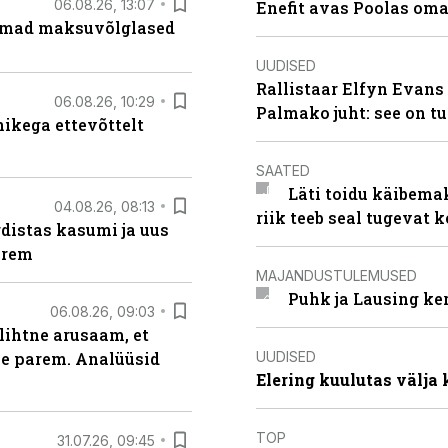
06.08.26, 13:07
Enefit avas Poolas oma
uremad maksuvõlglased
UUDISED
Rallistaar Elfyn Evans 
06.08.26, 10:29
Palmako juht: see on t
kega ettevõttelt
SAATED
Läti toidu käibema
04.08.26, 08:13
riik teeb seal tugevat k
distas kasumi ja uus
arem
MAJANDUSTULEMUSED
Puhk ja Lausing ke
06.08.26, 09:03
lihtne arusaam, et
UUDISED
le parem. Analüüsid
Elering kuulutas välja
TOP
31.07.26, 09:45