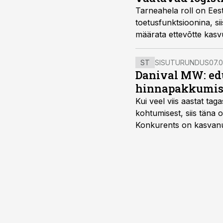
Tarneahela roll on Eest
toetusfunktsioonina, si
määrata ettevõtte kasvu
vestlusringis Pärnu ta
metallitööstuse Tammer
ST
SISUTURUNDUS
07.0
Danival MW: ed
hinnapakkumis
Kui veel viis aastat tag
kohtumisest, siis tän
Konkurents on kasvanud,
tootmisvõimekuse või hi