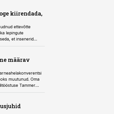
ooge kiirendada,
õudnud ettevõtte
 ka lepingute
seda, et insenerid
ime määrav
arneahelakonverentsi
e jaoks muutunud. Oma
llitööstuse Tammer
Vestlust juhib Anti
tusjuhid