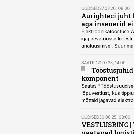
UUDISED
27.03.26, 08:06
Aurighteci juht 
aga insenerid e
Elektroonikatööstuse A
igapäevatöösse kiiresti
analüüsimisel. Suurimak
võivad hakata masinat l
SAATED
21.07.25, 14:00
Tööstusjuhid
komponent
Saates "Tööstusuudise
lõpuvestlust, kus tippj
mõtteid jagavad elektr
tegevjuht Liis Kokk ning
Orav.
UUDISED
30.06.25, 08:00
VESTLUSRING | T
vaatavad logis