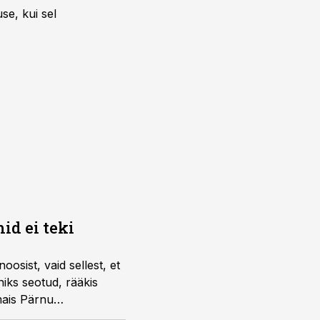
se, kui sel
id ei teki
osist, vaid sellest, et
iks seotud, rääkis
mais Pärnu