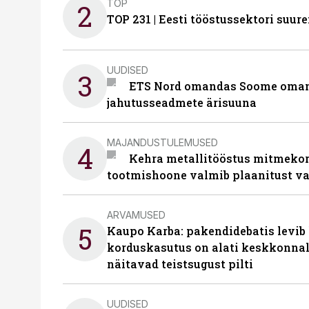
TOP
2
TOP 231 | Eesti tööstussektori su
UUDISED
3
ETS Nord omandas Soome omani
jahutusseadmete ärisuuna
MAJANDUSTULEMUSED
4
Kehra metallitööstus mitmekor
tootmishoone valmib plaanitust v
ARVAMUSED
5
Kaupo Karba: pakendidebatis levib 
korduskasutus on alati keskkonna
näitavad teistsugust pilti
UUDISED