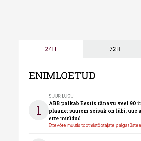
24H
72H
ENIMLOETUD
SUUR LUGU
ABB palkab Eestis tänavu veel 90 
1
plaane: suurem seisak on läbi, uue
ette müüdud
Ettevõte muutis tootmistöötajate palgasüste