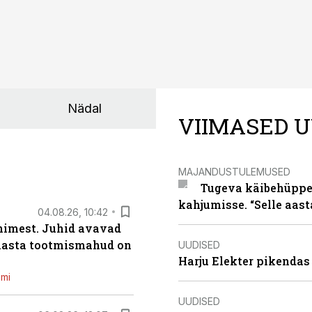
Nädal
VIIMASED U
MAJANDUSTULEMUSED
Tugeva käibehüppe 
kahjumisse. “Selle aast
04.08.26, 10:42
inimest. Juhid avavad
 aasta tootmismahud on
UUDISED
Harju Elekter pikenda
emi
UUDISED