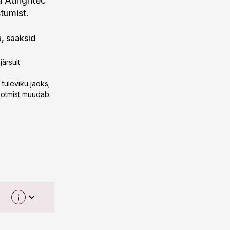
a Aurightec
tumist.
a, saaksid
ärsult
tuleviku jaoks;
tootmist muudab.