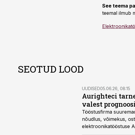
See teema pa
teemal ilmub m
Elektroonikat
SEOTUD LOOD
UUDISED
05.06.26, 08:15
Aurighteci tarn
valest prognoos
Tööstusfirma suuremad p
nõudlus, võimekus, ost
elektroonikatööstuse A
tarneahelakonverentsil