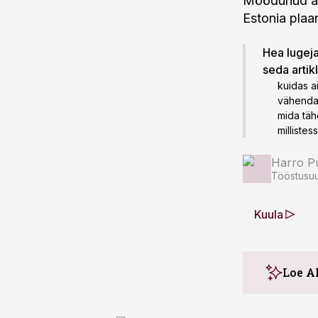
Möödunud aas
Estonia plaa
Hea lugeja!
seda artik
kuidas a
vähenda
mida täh
milliste
Harro Pu
Tööstusuu
Kuula
Loe A