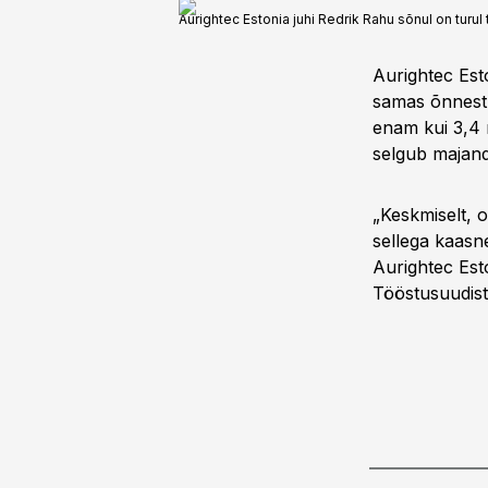
Aurightec Estonia juhi Redrik Rahu sõnul on turul
Aurightec Esto
samas õnnestu
enam kui 3,4 m
selgub majand
„Keskmiselt, 
sellega kaasn
Aurightec Est
Tööstusuudist