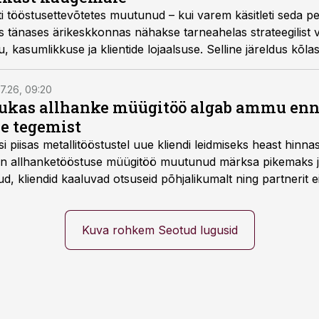
i tööstusettevõtetes muutunud – kui varem käsitleti seda peam
is tänases ärikeskkonnas nähakse tarneahelas strateegilist v
, kasumlikkuse ja klientide lojaalsuse. Selline järeldus kõla
rneahelakonverentsil, kus kogemusi jagasid Aurightec Eesti 
 tegevjuht Liis Kokk ja Foxway operatsioonide juht Oliver K
7.26, 09:20
ukas allhanke müügitöö algab ammu en
e tegemist
asi piisas metallitööstustel uue kliendi leidmiseks heast hinna
a on allhanketööstuse müügitöö muutunud märksa pikemaks
 kliendid kaaluvad otsuseid põhjalikumalt ning partnerit ei
nnakirja järgi.
Kuva rohkem Seotud lugusid