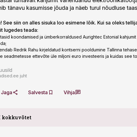
tal tuntavalt kahjumit vähendanud elektroonikatootj
nib tänavu kasumisse jõuda ja näeb turul nõudluse taas
 See siin on alles sisuka loo esimene lõik. Kui sa oleks tellij
lit lugedes teada:
itasid koondamised ja ümberkorraldused Aurightec Estonial kahjumit j
da;
endab Redrik Rahu kirjeldatud kontserni pooldumine Tallinna tehase 
sse seadmetesse ettevõte üle miljoni euro investeeris ja kuidas see 
usild
dised.ee juht
Jaga
Salvesta
Vihja
I kokkuvõtet