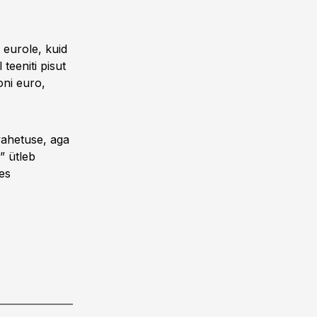
 eurole, kuid
teeniti pisut
joni euro,
vahetuse, aga
” ütleb
es