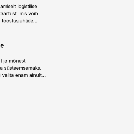
iselt logistilise
äärtust, mis võib
s tööstusjuhtide
tegevjuht Redrik Rahu,
otkas.
ne
st ja mõnest
 ja süsteemsemaks.
 valita enam ainult