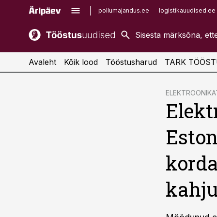
pollumajandus.ee
logistikauudised.ee
kaubandus.ee
imelineajalugu.ee
kinnisvarauudised.ee
imelineteadus.ee
Avaleht
Kõik lood
Tööstusharud
TARK TÖÖST
cebook
ELEKTROONIK
Elekt
Twitter)
kedIn
Esto
ail
korda
k
kahju