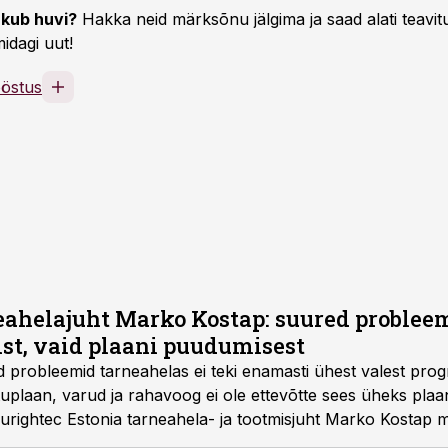
kub huvi?
Hakka neid märksõnu jälgima ja saad alati teavitu
idagi uut!
ööstus
eahelajuht Marko Kostap: suured probleem
ist, vaid plaani puudumisest
robleemid tarneahelas ei teki enamasti ühest valest progno
uplaan, varud ja rahavoog ei ole ettevõtte sees üheks plaan
urightec Estonia tarneahela- ja tootmisjuht Marko Kostap 
.