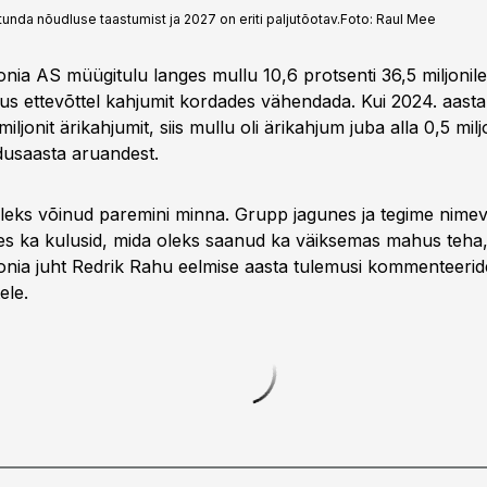
 tunda nõudluse taastumist ja 2027 on eriti paljutõotav.
Foto:
Raul Mee
nia AS müügitulu langes mullu 10,6 protsenti 36,5 miljonile
s ettevõttel kahjumit kordades vähendada. Kui 2024. aastal 
iljonit ärikahjumit, siis mullu oli ärikahjum juba alla 0,5 mil
usaasta aruandest.
oleks võinud paremini minna. Grupp jagunes ja tegime nime
es ka kulusid, mida oleks saanud ka väiksemas mahus teha,
onia juht Redrik Rahu eelmise aasta tulemusi kommenteerid
ele.