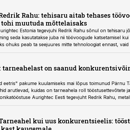
Redrik Rahu: tehisaru aitab tehases tööv
i tohi muutuda mõttelaisaks
urightec Estonia tegevjuhi Redrik Rahu sõnul on tehisaru j
 ning seda kasutatakse juba nii töövoogude katsetamisel kui
s ohuks peab ta seejuures mitte tehnoloogiat ennast, vaid 
iiga kergesti usaldama ja muutuda mõttelaisaks.
: tarneahelast on saanud konkurentsivõ
d eetris" pakume kuulamiseks mai lõpus toimunud Pärnu T
uhid arutlevad, kuidas on tarneahela roll tööstusettevõtet
oonikatööstuse Aurightec Eesti tegevjuht Redrik Rahu, meta
 Foxway operatsioonide juht ja juhatuse liige Oliver Kotkas. 
arneahel kui uus konkurentsieelis: töös
tikast kaugemale