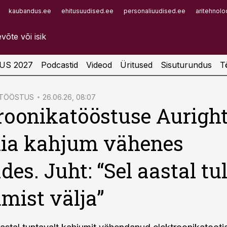
kaubandus.ee
ehitusuudised.ee
personaliuudised.ee
aritehnolo
Infopank
Radar
US 2027
Podcastid
Videod
Üritused
Sisuturundus
T
ATÖÖSTUS
26.06.26, 08:07
roonikatööstuse Aurigh
nia kahjum vähenes
des. Juht: “Sel aastal t
mist välja”