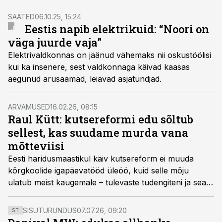
SAATED
06.10.25, 15:24
Eestis napib elektrikuid: “Noori on
väga juurde vaja”
Elektrivaldkonnas on jäänud vähemaks nii oskustöölisi
kui ka insenere, sest valdkonnaga käivad kaasas
aegunud arusaamad, leiavad asjatundjad.
ARVAMUSED
16.02.26, 08:15
Raul Kütt: kutsereformi edu sõltub
sellest, kas suudame murda vana
mõtteviisi
Eesti haridusmaastikul käiv kutsereform ei muuda
kõrgkoolide igapäevatööd üleöö, kuid selle mõju
ulatub meist kaugemale – tulevaste tudengiteni ja sealt
edasi kogu tööstussektorini, kirjutab Tallinna
Tehnikakõrgkooli tehnikainstituudi direktor Raul Kütt.
SISUTURUNDUS
07.07.26, 09:20
ST