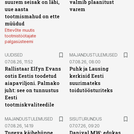
suurem seisak on läbi,
valmib plaanitust
uue aasta
varem
tootmismahud on ette
müüdud
Ettevõte muutis
tootmistöötajate
palgasüsteemi
UUDISED
MAJANDUSTULEMUSED
07.08.26, 11:52
07.08.26, 08:00
Rallistaar Elfyn Evans
Puhk ja Lausing
ostis Eestis toodetud
kerkisid Eesti
aiapaviljoni. Palmako
suurimateks
juht: see on tunnustus
toidutöösturiteks
Eesti
tootmiskvaliteedile
ST
MAJANDUSTULEMUSED
SISUTURUNDUS
07.08.26, 14:19
07.07.26, 09:20
Tugeva käibehüppe
Danival MW: edukas