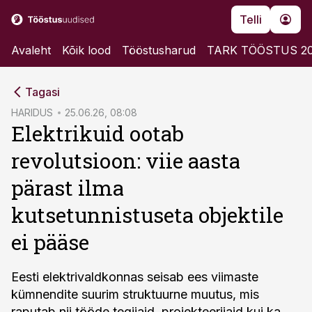
Telli
Avaleht
Kõik lood
Tööstusharud
TARK TÖÖSTUS 2
cebook
Tagasi
Twitter)
HARIDUS
25.06.26, 08:08
Elektrikuid ootab
kedIn
revolutsioon: viie aasta
ail
pärast ilma
k
kutsetunnistuseta objektile
ei pääse
Eesti elektrivaldkonnas seisab ees viimaste
kümnendite suurim struktuurne muutus, mis
raputab nii tööde tegijaid, projekteerijaid kui ka