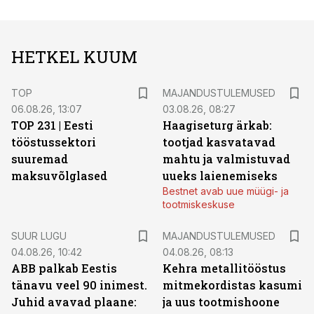
HETKEL KUUM
TOP
MAJANDUSTULEMUSED
06.08.26, 13:07
03.08.26, 08:27
TOP 231 | Eesti
Haagiseturg ärkab:
tööstussektori
tootjad kasvatavad
suuremad
mahtu ja valmistuvad
maksuvõlglased
uueks laienemiseks
Bestnet avab uue müügi- ja
tootmiskeskuse
SUUR LUGU
MAJANDUSTULEMUSED
04.08.26, 10:42
04.08.26, 08:13
ABB palkab Eestis
Kehra metallitööstus
tänavu veel 90 inimest.
mitmekordistas kasumi
Juhid avavad plaane:
ja uus tootmishoone