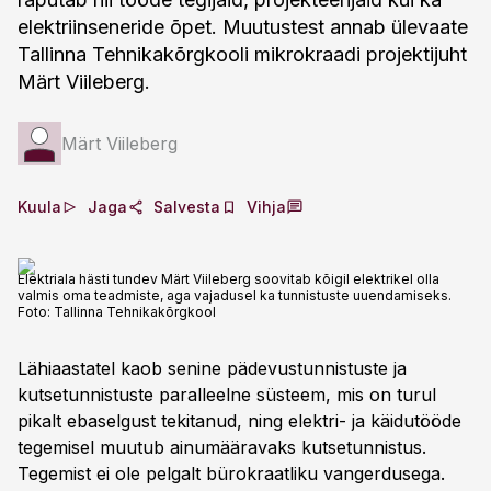
elektriinseneride õpet. Muutustest annab ülevaate
Tallinna Tehnikakõrgkooli mikrokraadi projektijuht
Märt Viileberg.
Märt Viileberg
Kuula
Jaga
Salvesta
Vihja
Elektriala hästi tundev Märt Viileberg soovitab kõigil elektrikel olla
valmis oma teadmiste, aga vajadusel ka tunnistuste uuendamiseks.
Foto:
Tallinna Tehnikakõrgkool
Lähiaastatel kaob senine pädevustunnistuste ja
kutsetunnistuste paralleelne süsteem, mis on turul
pikalt ebaselgust tekitanud, ning elektri- ja käidutööde
tegemisel muutub ainumääravaks kutsetunnistus.
Tegemist ei ole pelgalt bürokraatliku vangerdusega.