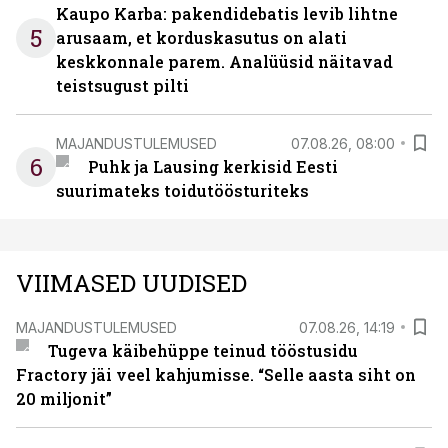
Kaupo Karba: pakendidebatis levib lihtne
5
arusaam, et korduskasutus on alati
keskkonnale parem. Analüüsid näitavad
teistsugust pilti
MAJANDUSTULEMUSED
07.08.26, 08:00
6
Puhk ja Lausing kerkisid Eesti
suurimateks toidutöösturiteks
VIIMASED UUDISED
MAJANDUSTULEMUSED
07.08.26, 14:19
Tugeva käibehüppe teinud tööstusidu
Fractory jäi veel kahjumisse. “Selle aasta siht on
20 miljonit”