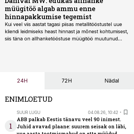
Danival MW: edukas allhanke
müügitöö algab ammu enne
hinnapakkumise tegemist
Kui veel viis aastat tagasi piisas metallitööstustel uue
kliendi leidmiseks heast hinnast ja mõnest kohtumisest,
siis täna on allhanketööstuse müügitöö muutunud
märksa pikemaks ja süsteemsemaks. Konkurents on
kasvanud, kliendid kaaluvad otsuseid põhjalikumalt
ning partnerit ei valita enam ainult tootmisvõimekuse
või hinnakirja järgi.
24H
72H
Nädal
ENIMLOETUD
SUUR LUGU
04.08.26, 10:42
ABB palkab Eestis tänavu veel 90 inimest.
1
Juhid avavad plaane: suurem seisak on läbi,
uue aasta tootmismahud on ette müüdud