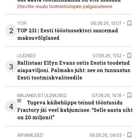
Ettevõte muutis tootmistöötajate palgasüsteemi
TOP
06.08.26, 13:07
2
TOP 231 | Eesti tööstussektori suuremad
maksuvõlglased
UUDISED
07.08.26, 11:52
Rallistaar Elfyn Evans ostis Eestis toodetud
3
aiapaviljoni. Palmako juht: see on tunnustus
Eesti tootmiskvaliteedile
MAJANDUSTULEMUSED
07.08.26, 14:19
Tugeva käibehüppe teinud tööstusidu
4
Fractory jäi veel kahjumisse. “Selle aasta siht
on 20 miljonit”
ARVAMUSED
06.08.26, 09:03