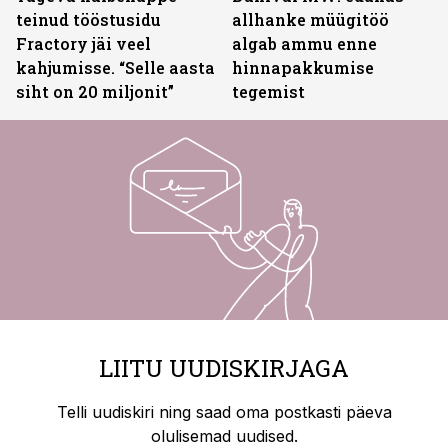
teinud tööstusidu
allhanke müügitöö
Fractory jäi veel
algab ammu enne
kahjumisse. “Selle aasta
hinnapakkumise
siht on 20 miljonit”
tegemist
LIITU UUDISKIRJAGA
Telli uudiskiri ning saad oma postkasti päeva
olulisemad uudised.