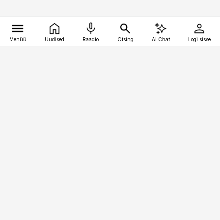
Menüü
Uudised
Raadio
Otsing
AI Chat
Logi sisse
Vana-Lõuna 39/1, 19094 Tallinn
(+372) 667 0111
toostusuudised@toostusuudised.ee
Telli
Reklaam
Firmast
Sisu kasutamisõigused
Ajakirjaniku
eetikakoodeks
Üldtingimused
Privaatsustingimused
Küpsiste poliitika
KKK