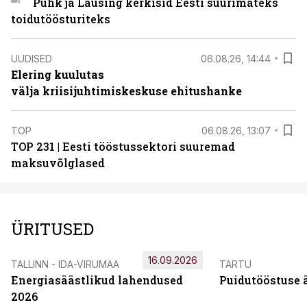
Puhk ja Lausing kerkisid Eesti suurimateks
toidutöösturiteks
UUDISED
06.08.26, 14:44
Elering kuulutas
välja kriisijuhtimiskeskuse ehitushanke
TOP
06.08.26, 13:07
TOP 231 | Eesti tööstussektori suuremad
maksuvõlglased
ÜRITUSED
16.09.2026
TALLINN - IDA-VIRUMAA
TARTU
Energiasäästlikud lahendused
Puidutööstuse 
2026