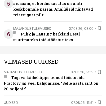
5
arusaam, et korduskasutus on alati
keskkonnale parem. Analüüsid näitavad
teistsugust pilti
MAJANDUSTULEMUSED
07.08.26, 08:00
6
Puhk ja Lausing kerkisid Eesti
suurimateks toidutöösturiteks
VIIMASED UUDISED
MAJANDUSTULEMUSED
07.08.26, 14:19
Tugeva käibehüppe teinud tööstusidu
Fractory jäi veel kahjumisse. “Selle aasta siht on
20 miljonit”
UUDISED
07.08.26, 13:51