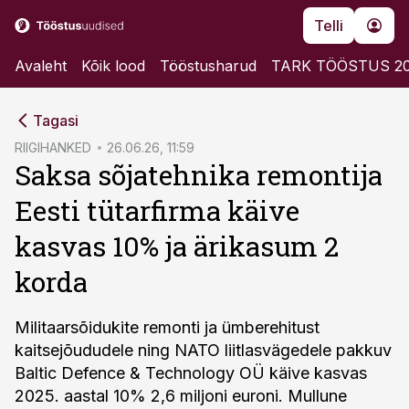
Telli
Avaleht
Kõik lood
Tööstusharud
TARK TÖÖSTUS 2
cebook
Tagasi
Twitter)
RIIGIHANKED
26.06.26, 11:59
Saksa sõjatehnika remontija
kedIn
Eesti tütarfirma käive
ail
kasvas 10% ja ärikasum 2
k
korda
Militaarsõidukite remonti ja ümberehitust
kaitsejõududele ning NATO liitlasvägedele pakkuv
Baltic Defence & Technology OÜ käive kasvas
2025. aastal 10% 2,6 miljoni euroni. Mullune