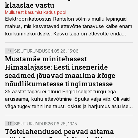
tarnekindlusele, kvaliteedile ja küberturvalisusele.
klaaslae vastu
Mullusest kasumist kadus pool
Elektroonikatööstus Rantelon sõlmis mullu lepinguid
mahus, mis kasvatavad ettevõtte tänavuse käibe enam
kui kümnekordseks. Kasvu taga on ettevõtte enda
arendatud kaitsetööstuse tooted, samas paneb see
proovile nii ettevõtte tootmisvõimekuse, tarneahela kui
SISUTURUNDUS
04.05.26, 15:06
ST
ka Eesti allhankijate valmisoleku.
Mustamäe minitehasest
Himaalajasse: Eesti inseneride
seadmed jõuavad maailma kõige
nõudlikumatesse tingimustesse
35 aastat tagasi ei olnud Englol selget turgu ega
arusaama, kuhu ettevõtmine lõpuks välja viib. Oli vaid
väga tugev tehniline taust, oskus ja harjumus asju ise
valmistada ning visa soov mitte kellestki teisest sõltuda.
Sellest piisas, et alustada. Täna on Englo portfellis üle
SISUTURUNDUS
26.06.26, 13:15
ST
50 arendatud toote. Mustamäel Akadeemia teel
Tõstelahendused peavad aitama
valmivaid seadmeid kasutatakse tee-ehituses,