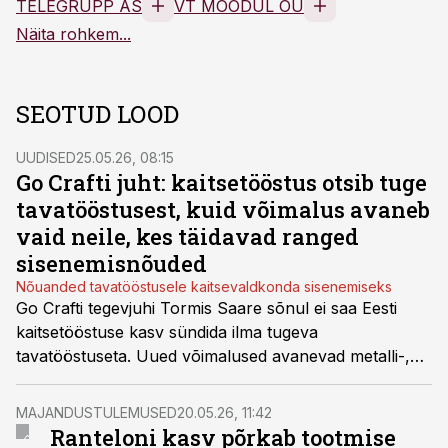
TELEGRUPP AS
VT MOODUL OÜ
Näita rohkem...
SEOTUD LOOD
UUDISED
25.05.26, 08:15
Go Crafti juht: kaitsetööstus otsib tuge
tavatööstusest, kuid võimalus avaneb
vaid neile, kes täidavad ranged
sisenemisnõuded
Nõuanded tavatööstusele kaitsevaldkonda sisenemiseks
Go Crafti tegevjuhi Tormis Saare sõnul ei saa Eesti
kaitsetööstuse kasv sündida ilma tugeva
tavatööstuseta. Uued võimalused avanevad metalli-,
masina-, elektroonika-, tekstiili- ja teistele
tööstusettevõtetele, kuid kaitseäri seab partneritele
MAJANDUSTULEMUSED
20.05.26, 11:42
tavalisest kõrgemad nõuded konfidentsiaalsusele,
Ranteloni kasv põrkab tootmise