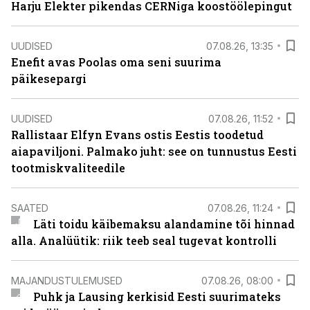
Harju Elekter pikendas CERNiga koostöölepingut
UUDISED
07.08.26, 13:35
Enefit avas Poolas oma seni suurima
päikesepargi
UUDISED
07.08.26, 11:52
Rallistaar Elfyn Evans ostis Eestis toodetud
aiapaviljoni. Palmako juht: see on tunnustus Eesti
tootmiskvaliteedile
SAATED
07.08.26, 11:24
Läti toidu käibemaksu alandamine tõi hinnad
alla. Analüütik: riik teeb seal tugevat kontrolli
MAJANDUSTULEMUSED
07.08.26, 08:00
Puhk ja Lausing kerkisid Eesti suurimateks