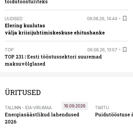
toidutöösturiteks
UUDISED
06.08.26, 14:44
Elering kuulutas
välja kriisijuhtimiskeskuse ehitushanke
TOP
06.08.26, 13:07
TOP 231 | Eesti tööstussektori suuremad
maksuvõlglased
ÜRITUSED
16.09.2026
TALLINN - IDA-VIRUMAA
TARTU
Energiasäästlikud lahendused
Puidutööstuse 
2026