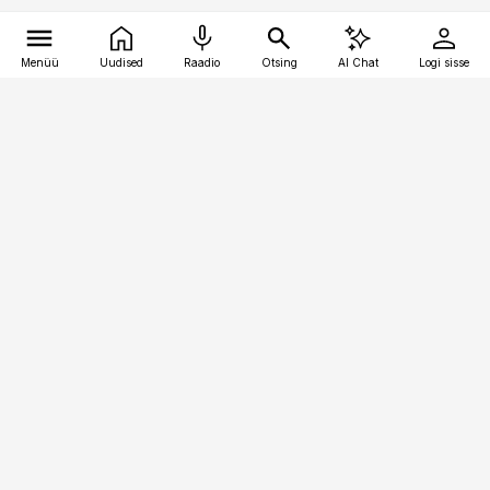
Menüü
Uudised
Raadio
Otsing
AI Chat
Logi sisse
Vana-Lõuna 39/1, 19094 Tallinn
(+372) 667 0111
toostusuudised@toostusuudised.ee
Telli
Reklaam
Firmast
Sisu kasutamisõigused
Ajakirjaniku
eetikakoodeks
Üldtingimused
Privaatsustingimused
Küpsiste poliitika
KKK
Eesti Meediaettevõtete
Eelistuste haldamine