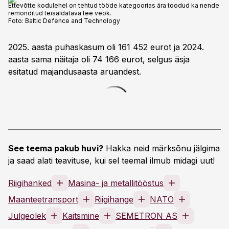
Ettevõtte kodulehel on tehtud tööde kategoorias ära toodud ka nende
remonditud teisaldatava tee veok.
Foto:
Baltic Defence and Technology
2025. aasta puhaskasum oli 161 452 eurot ja 2024.
aasta sama näitaja oli 74 166 eurot, selgus äsja
esitatud majandusaasta aruandest.
See teema pakub huvi?
Hakka neid märksõnu jälgima
ja saad alati teavituse, kui sel teemal ilmub midagi uut!
Riigihanked
Masina- ja metallitööstus
Maanteetransport
Riigihange
NATO
Julgeolek
Kaitsmine
SEMETRON AS