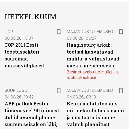
HETKEL KUUM
TOP
MAJANDUSTULEMUSED
06.08.26, 13:07
03.08.26, 08:27
TOP 231 | Eesti
Haagiseturg ärkab:
tööstussektori
tootjad kasvatavad
suuremad
mahtu ja valmistuvad
maksuvõlglased
uueks laienemiseks
Bestnet avab uue müügi- ja
tootmiskeskuse
SUUR LUGU
MAJANDUSTULEMUSED
04.08.26, 10:42
04.08.26, 08:13
ABB palkab Eestis
Kehra metallitööstus
tänavu veel 90 inimest.
mitmekordistas kasumi
Juhid avavad plaane:
ja uus tootmishoone
suurem seisak on läbi,
valmib plaanitust