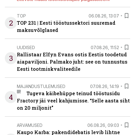
TOP
06.08.26, 13:07
2
TOP 231 | Eesti tööstussektori suuremad
maksuvõlglased
UUDISED
07.08.26, 11:52
Rallistaar Elfyn Evans ostis Eestis toodetud
3
aiapaviljoni. Palmako juht: see on tunnustus
Eesti tootmiskvaliteedile
MAJANDUSTULEMUSED
07.08.26, 14:19
Tugeva käibehüppe teinud tööstusidu
4
Fractory jäi veel kahjumisse. “Selle aasta siht
on 20 miljonit”
ARVAMUSED
06.08.26, 09:03
Kaupo Karba: pakendidebatis levib lihtne