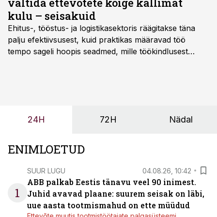
vältida ettevõtete kõige kallimat
kaevandustes, kiirgusmõõtmises ja militaarvaldkonnas
kulu – seisakuid
ning need on jõudnud Eestist kaugemalegi – näiteks
Ehitus-, tööstus- ja logistikasektoris räägitakse täna
Himaalaja mägedesse.
palju efektiivsusest, kuid praktikas määravad töö
tempo sageli hoopis seadmed, mille töökindlusest
sõltub kogu objekti või tootmise sujuvus. Kui tõstuk
seisab, töö katkeb või masin ei vasta töötingimustele,
ei tähenda see ettevõtte jaoks ainult tehnilist
probleemi, vaid otsest rahalist kulu, venivaid tähtaegu
ja suuremaid riske tööohutusele.
24H
72H
Nädal
ENIMLOETUD
SUUR LUGU
04.08.26, 10:42
ABB palkab Eestis tänavu veel 90 inimest.
1
Juhid avavad plaane: suurem seisak on läbi,
uue aasta tootmismahud on ette müüdud
Ettevõte muutis tootmistöötajate palgasüsteemi