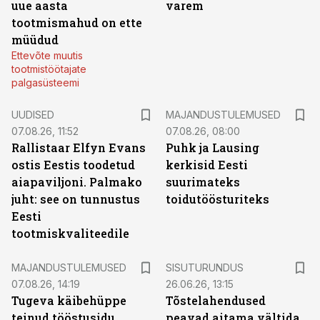
uue aasta
varem
tootmismahud on ette
müüdud
Ettevõte muutis
tootmistöötajate
palgasüsteemi
UUDISED
MAJANDUSTULEMUSED
07.08.26, 11:52
07.08.26, 08:00
Rallistaar Elfyn Evans
Puhk ja Lausing
ostis Eestis toodetud
kerkisid Eesti
aiapaviljoni. Palmako
suurimateks
juht: see on tunnustus
toidutöösturiteks
Eesti
tootmiskvaliteedile
ST
MAJANDUSTULEMUSED
SISUTURUNDUS
07.08.26, 14:19
26.06.26, 13:15
Tugeva käibehüppe
Tõstelahendused
teinud tööstusidu
peavad aitama vältida