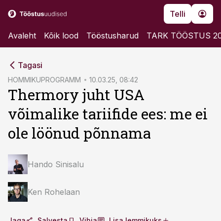
Telli
Avaleht
Kõik lood
Tööstusharud
TARK TÖÖSTUS 2
cebook
cebook
Tagasi
Twitter)
Twitter)
HOMMIKUPROGRAMM
10.03.25, 08:42
Thermory juht USA
kedIn
kedIn
võimalike tariifide ees: me ei
ail
ail
ole löönud põnnama
k
k
Hando Sinisalu
Ken Rohelaan
Jaga
Salvesta
Vihja
Lisa lemmikuks