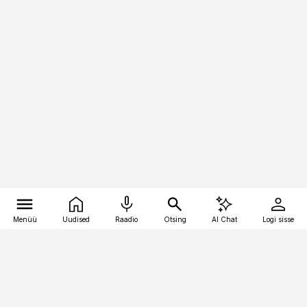
Menüü
Uudised
Raadio
Otsing
AI Chat
Logi sisse
Vana-Lõuna 39/1, 19094 Tallinn
(+372) 667 0111