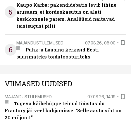
Kaupo Karba: pakendidebatis levib lihtne
5
arusaam, et korduskasutus on alati
keskkonnale parem. Analüüsid näitavad
teistsugust pilti
MAJANDUSTULEMUSED
07.08.26, 08:00
6
Puhk ja Lausing kerkisid Eesti
suurimateks toidutöösturiteks
VIIMASED UUDISED
MAJANDUSTULEMUSED
07.08.26, 14:19
Tugeva käibehüppe teinud tööstusidu
Fractory jäi veel kahjumisse. “Selle aasta siht on
20 miljonit”