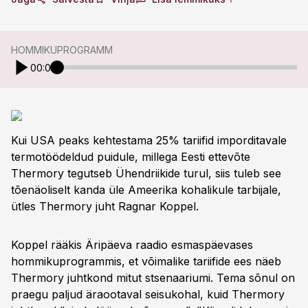
HOMMIKUPROGRAMM
00:00
Kui USA peaks kehtestama 25% tariifid imporditavale
termotöödeldud puidule, millega Eesti ettevõte
Thermory tegutseb Ühendriikide turul, siis tuleb see
tõenäoliselt kanda üle Ameerika kohalikule tarbijale,
ütles Thermory juht Ragnar Koppel.
Koppel rääkis Äripäeva raadio esmaspäevases
hommikuprogrammis, et võimalike tariifide ees näeb
Thermory juhtkond mitut stsenaariumi. Tema sõnul on
praegu paljud äraootaval seisukohal, kuid Thermory