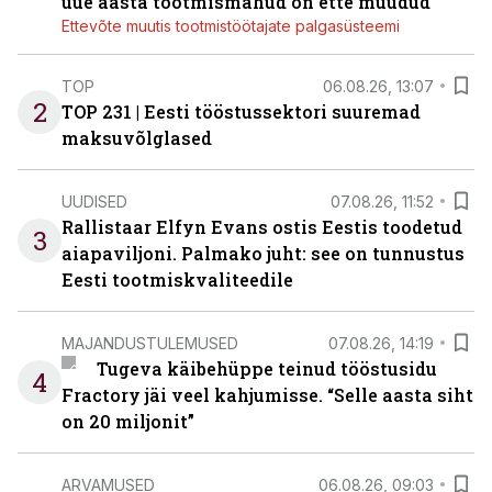
uue aasta tootmismahud on ette müüdud
Ettevõte muutis tootmistöötajate palgasüsteemi
TOP
06.08.26, 13:07
2
TOP 231 | Eesti tööstussektori suuremad
maksuvõlglased
UUDISED
07.08.26, 11:52
Rallistaar Elfyn Evans ostis Eestis toodetud
3
aiapaviljoni. Palmako juht: see on tunnustus
Eesti tootmiskvaliteedile
MAJANDUSTULEMUSED
07.08.26, 14:19
Tugeva käibehüppe teinud tööstusidu
4
Fractory jäi veel kahjumisse. “Selle aasta siht
on 20 miljonit”
ARVAMUSED
06.08.26, 09:03