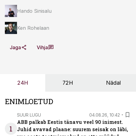
Hando Sinisalu
Ken Rohelaan
Jaga
Vihja
24H
72H
Nädal
ENIMLOETUD
SUUR LUGU
04.08.26, 10:42
ABB palkab Eestis tänavu veel 90 inimest.
1
Juhid avavad plaane: suurem seisak on läbi,