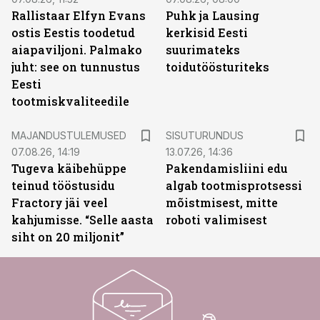
Rallistaar Elfyn Evans
Puhk ja Lausing
ostis Eestis toodetud
kerkisid Eesti
aiapaviljoni. Palmako
suurimateks
juht: see on tunnustus
toidutöösturiteks
Eesti
tootmiskvaliteedile
ST
MAJANDUSTULEMUSED
SISUTURUNDUS
07.08.26, 14:19
13.07.26, 14:36
Tugeva käibehüppe
Pakendamisliini edu
teinud tööstusidu
algab tootmisprotsessi
Fractory jäi veel
mõistmisest, mitte
kahjumisse. “Selle aasta
roboti valimisest
siht on 20 miljonit”