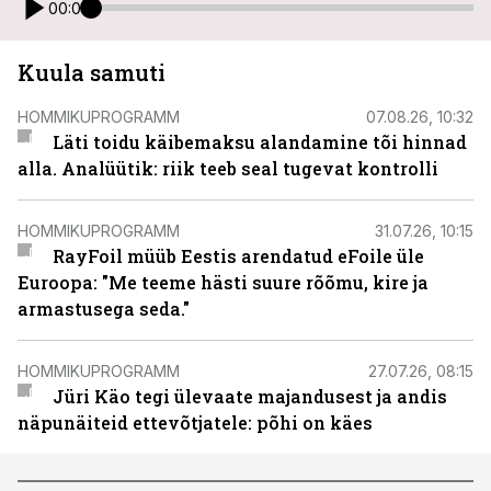
00:00
Kuula samuti
HOMMIKUPROGRAMM
07.08.26, 10:32
Läti toidu käibemaksu alandamine tõi hinnad
alla. Analüütik: riik teeb seal tugevat kontrolli
HOMMIKUPROGRAMM
31.07.26, 10:15
RayFoil müüb Eestis arendatud eFoile üle
Euroopa: "Me teeme hästi suure rõõmu, kire ja
armastusega seda."
HOMMIKUPROGRAMM
27.07.26, 08:15
Jüri Käo tegi ülevaate majandusest ja andis
näpunäiteid ettevõtjatele: põhi on käes