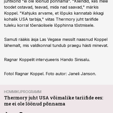
juhtkond "ei ole löönud põnnama". "Kliendid, kes meie
toodet ostavad, teavad, mida nad saavad," märkis
Koppel. "Kahjuks arvame, et lõpuks kannatab ikkagi
kohalik USA tarbija," viitas Thermory juht tariifide
tuleku korral tõenäolisele lõpphinna tõstmisele.
Samuti rääkis äsja Las Vegase messilt naasnud Koppel
lähemalt, mis valdkonnal tundub praegu hästi minevat.
Ragnar Koppelit intervjueeris Hando Sinisalu.
Fotol Ragnar Koppel. Foto autor: Janeli Janson.
HOMMIKUPROGRAMM
Thermory juht USA võimalike tariifide ees:
me ei ole löönud põnnama