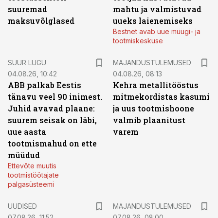
suuremad
mahtu ja valmistuvad
maksuvõlglased
uueks laienemiseks
Bestnet avab uue müügi- ja
tootmiskeskuse
SUUR LUGU
MAJANDUSTULEMUSED
04.08.26, 10:42
04.08.26, 08:13
ABB palkab Eestis
Kehra metallitööstus
tänavu veel 90 inimest.
mitmekordistas kasumi
Juhid avavad plaane:
ja uus tootmishoone
suurem seisak on läbi,
valmib plaanitust
uue aasta
varem
tootmismahud on ette
müüdud
Ettevõte muutis
tootmistöötajate
palgasüsteemi
UUDISED
MAJANDUSTULEMUSED
07.08.26, 11:52
07.08.26, 08:00