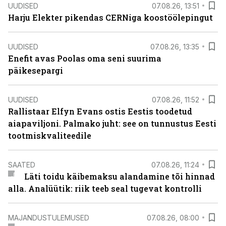
UUDISED
07.08.26, 13:51
Harju Elekter pikendas CERNiga koostöölepingut
UUDISED
07.08.26, 13:35
Enefit avas Poolas oma seni suurima
päikesepargi
UUDISED
07.08.26, 11:52
Rallistaar Elfyn Evans ostis Eestis toodetud
aiapaviljoni. Palmako juht: see on tunnustus Eesti
tootmiskvaliteedile
SAATED
07.08.26, 11:24
Läti toidu käibemaksu alandamine tõi hinnad
alla. Analüütik: riik teeb seal tugevat kontrolli
MAJANDUSTULEMUSED
07.08.26, 08:00