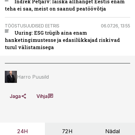
Indrek Petjärv: laiska allhanget Eestis enam
teha ei saa, meist on saanud peatöövõtja
TÖÖSTUSUUDISED EETRIS
06.07.26, 13:55
Uuring: ESG trügib aina enam
hanketingimustesse ja edasilükkajad riskivad
turul välistamisega
Harro Puusild
Jaga
Vihja
24H
72H
Nädal