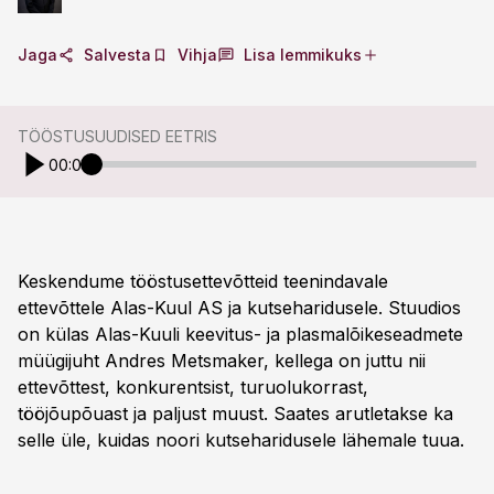
Jaga
Salvesta
Vihja
Lisa lemmikuks
TÖÖSTUSUUDISED EETRIS
00:00
Keskendume tööstusettevõtteid teenindavale
ettevõttele Alas-Kuul AS ja kutseharidusele. Stuudios
on külas Alas-Kuuli keevitus- ja plasmalõikeseadmete
müügijuht Andres Metsmaker, kellega on juttu nii
ettevõttest, konkurentsist, turuolukorrast,
tööjõupõuast ja paljust muust. Saates arutletakse ka
selle üle, kuidas noori kutseharidusele lähemale tuua.