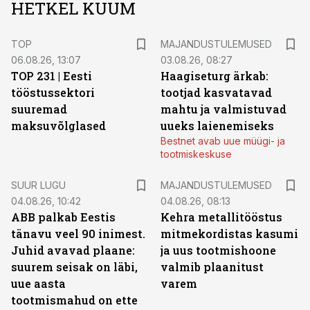
HETKEL KUUM
TOP
MAJANDUSTULEMUSED
06.08.26, 13:07
03.08.26, 08:27
TOP 231 | Eesti
Haagiseturg ärkab:
tööstussektori
tootjad kasvatavad
suuremad
mahtu ja valmistuvad
maksuvõlglased
uueks laienemiseks
Bestnet avab uue müügi- ja
tootmiskeskuse
SUUR LUGU
MAJANDUSTULEMUSED
04.08.26, 10:42
04.08.26, 08:13
ABB palkab Eestis
Kehra metallitööstus
tänavu veel 90 inimest.
mitmekordistas kasumi
Juhid avavad plaane:
ja uus tootmishoone
suurem seisak on läbi,
valmib plaanitust
uue aasta
varem
tootmismahud on ette