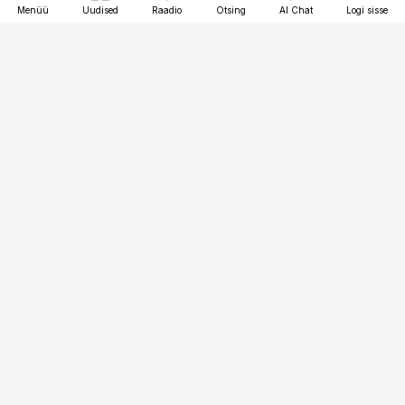
Menüü
Uudised
Raadio
Otsing
AI Chat
Logi sisse
Vana-Lõuna 39/1, 19094 Tallinn
(+372) 667 0111
toostusuudised@toostusuudised.ee
Telli
Reklaam
Firmast
Sisu kasutamisõigused
Ajakirjaniku
eetikakoodeks
Üldtingimused
Privaatsustingimused
Küpsiste poliitika
KKK
Eesti Meediaettevõtete
Eelistuste haldamine
Liit