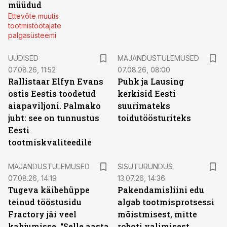
müüdud
Ettevõte muutis
tootmistöötajate
palgasüsteemi
UUDISED
MAJANDUSTULEMUSED
07.08.26, 11:52
07.08.26, 08:00
Rallistaar Elfyn Evans
Puhk ja Lausing
ostis Eestis toodetud
kerkisid Eesti
aiapaviljoni. Palmako
suurimateks
juht: see on tunnustus
toidutöösturiteks
Eesti
tootmiskvaliteedile
ST
MAJANDUSTULEMUSED
SISUTURUNDUS
07.08.26, 14:19
13.07.26, 14:36
Tugeva käibehüppe
Pakendamisliini edu
teinud tööstusidu
algab tootmisprotsessi
Fractory jäi veel
mõistmisest, mitte
kahjumisse. “Selle aasta
roboti valimisest