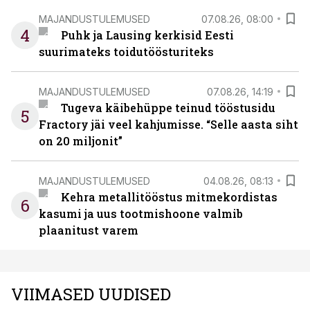
MAJANDUSTULEMUSED
07.08.26, 08:00
4
Puhk ja Lausing kerkisid Eesti
suurimateks toidutöösturiteks
MAJANDUSTULEMUSED
07.08.26, 14:19
Tugeva käibehüppe teinud tööstusidu
5
Fractory jäi veel kahjumisse. “Selle aasta siht
on 20 miljonit”
MAJANDUSTULEMUSED
04.08.26, 08:13
Kehra metallitööstus mitmekordistas
6
kasumi ja uus tootmishoone valmib
plaanitust varem
VIIMASED UUDISED