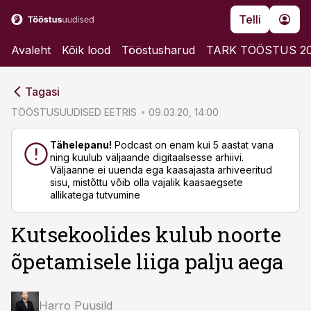
Telli
Avaleht
Kõik lood
Tööstusharud
TARK TÖÖSTUS 2
cebook
cebook
Tagasi
Twitter)
Twitter)
TÖÖSTUSUUDISED EETRIS
09.03.20, 14:00
kedIn
kedIn
Tähelepanu!
Podcast on enam kui 5 aastat vana
ning kuulub väljaande digitaalsesse arhiivi.
ail
ail
Väljaanne ei uuenda ega kaasajasta arhiveeritud
sisu, mistõttu võib olla vajalik kaasaegsete
k
k
allikatega tutvumine
Kutsekoolides kulub noorte
õpetamisele liiga palju aega
Harro Puusild