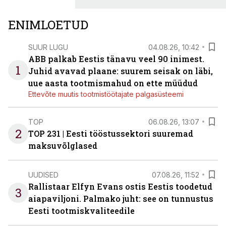
ENIMLOETUD
SUUR LUGU
04.08.26, 10:42
ABB palkab Eestis tänavu veel 90 inimest.
1
Juhid avavad plaane: suurem seisak on läbi,
uue aasta tootmismahud on ette müüdud
Ettevõte muutis tootmistöötajate palgasüsteemi
TOP
06.08.26, 13:07
2
TOP 231 | Eesti tööstussektori suuremad
maksuvõlglased
UUDISED
07.08.26, 11:52
Rallistaar Elfyn Evans ostis Eestis toodetud
3
aiapaviljoni. Palmako juht: see on tunnustus
Eesti tootmiskvaliteedile